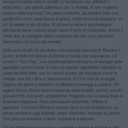
vengono impilati interi e conditi. Li farciscono con affettati o
stracchino, i più ghiotti addirittura con la Nutella. E non vogliamo
parlare della
marocca
? Un pane contadino, da sempre fatto con
quello che c’era: poca farina di grano, molta farina di castagne, un
po’ di patate e olio di oliva. Si conserva bene e accompagna
altrettanto bene i salumi locali, come il lardo di Colonnata. Anche il
miele dop di castagne della Lunigiana: da solo o sul pecorino.
Vermentino di Luni e sei arrivato.
Delle torte d’erbi s’è già detto nelle puntate precedenti. Restano i
turdei
, tortelli con ripieno di bietola e ricotta; per assonanza, c’è
anche il “Tour Day”, una manifestazione itinerante di assaggi delle
specialità pontremolesi. E infine gli
sgabei
, appetitose losanghe di
pasta lievitata fritta, con un cenno di sale, da mangiare come le
ciliegie: una tira l’altra o “bocca bocca, fi’o fi’o” che dir si voglia.
Oppure da aprire e imbottire di affettati e formaggi a piacere. Gli
sgabei hanno diversi nomi a seconda della località:
pinzini,
cuculli,
gnocchi fritti, morseleti, crescentine.
Peggiova nel cuneese dove si
chiaman
o bagasce.
Però,comunquesi chiamino, l’effetto è
garantito: ti rimpinzi.Eforse è proprio ciò a cui simili pietanze, un
tempo povere e oggi sfiziose, erano destinate: riempire la pancia.
Con poco provvedere a tanto: ingolosire e sfamare.
Tra gli affettati poi qui hanno un salame a forma di salame e che