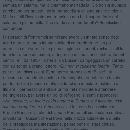
sembra un salame, ma lo chiamano mortadella. Ciò non ci stupisce
perché, se per questo, noi la mortadella si chiama anche melone.
Ma in effetti l’insaccato pontremolese non ha il sapore forte del
salame, è più amabile. Che sia davvero mortadella? Buonissimo
comunque.
I ristoratori di Pontremoli sembrano avere un innato senso degli
affari e un altrettanto innato spirito di contraddizione, un po’
anarchico e irriverente. In piena stagione di funghi, reclamizzati in
tutte le trattorie del paese, all’ingresso di uno storico ristorante del
centro -è lì dal 1930- l’osteria “da Bussé”, campeggiava un cartello
con su scritto a grandi lettere:
“Qui non si cucinano funghi”
. Tanto
per evitare discussioni. E, sempre a proposito di “Bussé”, si
racconta un aneddoto gustoso. Una coppia, prenotato un tavolo
per le tredici e facendo molto caldo -si era in estate- richiesto al
titolare il permesso di entrare prima nel ristorante e attendere
nell’ingresso, per avere un po’ di refrigerio, si sentì rispondere:
«
No, scusate, se avete caldo andate in Duomo, qui accanto: così
dite una preghiera e c’è bel fresco»
. Del resto in occasione del
Premio Bancarella, che richiama a Pontremoli centinaia e centinaia
di visitatori, “Bussé”, che si trova nella piazza adiacente a quella
della prestigiosa manifestazione, pensa bene di stare chiuso.
Troppa gente, troppa confusione. Che diamine!