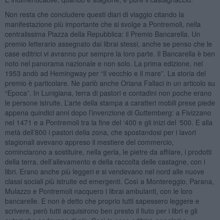
Non resta che concludere questi diari di viaggio citando la
manifestazione più importante che si svolge a Pontremoli, nella
centralissima Piazza della Repubblica: il Premio Bancarella. Un
premio letterario assegnato dai librai stessi, anche se penso che le
case editrici vi avranno pur sempre la loro parte. Il Bancarella è ben
noto nel panorama nazionale e non solo. La prima edizione, nel
1953 andò ad Hemingway per “Il vecchio e il mare”. La storia del
premio è particolare. Ne parlò anche Oriana Fallaci in un articolo su
“Epoca”. In Lunigiana, terra di pastori e contadini non poche erano
le persone istruite. L’arte della stampa a caratteri mobili prese piede
appena quindici anni dopo l’invenzione di Guttemberg: a Fivizzano
nel 1471 e a Pontremoli tra la fine del ‘400 e gli inizi del ‘500. E alla
metà dell’800 i pastori della zona, che spostandosi per i lavori
stagionali avevano appreso il mestiere del commercio,
cominciarono a sostituire, nella gerla, le pietre da affilare, i prodotti
della terra, dell’allevamento e della raccolta delle castagne, con i
libri. Erano anche più leggeri e si vendevano nel nord alle nuove
classi sociali più istruite ed emergenti. Così a Montereggio, Parana,
Mulazzo e Pontremoli nacquero i librai ambulanti, con le loro
bancarelle. E non è detto che proprio tutti sapessero leggere e
scrivere, però tutti acquisirono ben presto il fiuto per i libri e gli