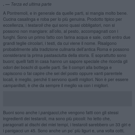
. —
Terza ed ultima parte
A Pontremoli, e in generale da quelle parti, si mangia molto bene.
Cucina casalinga e roba per lo più genuina. Prodotto tipico per
eccellenza, i
testaroli
che qui sono quasi obbligatori, non si
possono non mangiare: all’olio, al pesto, accompagnati con i
funghi. Sono un primo fatto con farina acqua e sale, cotti entro due
grandi teglie circolari, i testi, da cui viene il nome. Risalgono
probabilmente alla tradizione culinaria dell’antica Roma e possono
considerarsi la prima pastasciutta della storia. E soprattutto sono
buoni; quelli fatti in casa hanno un sapore speciale che ricorda gli
odori dei boschi di quelle parti. Se li compri alla bottega e
capiscono o fai capire che sei del posto oppure vanti parentele
locali, è meglio, perché ti servono quelli migliori. Non è per essere
campanilisti, è che da sempre il meglio va con i migliori.
Buoni sono anche i
panigacci
,che vengono fatti con gli stessi
ingredienti dei testaroli, ma sono più piccoli: ho letto che,
paragonati ai dischi dei miei tempi, i testaroli sarebbero un 33 giri e
i panigacci un 45. Sono anche un po’ più liguri e, una volta cotti,