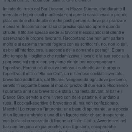
Imitato del resto dal Bar Luciano, in Piazza Duomo, che durante il
mercato e le principali manifestazioni apre la saracinesca a proprio
piacimento e chiude alle ore dei pasti perché si deve pur pranzare
e cenare. Insomma non si sa di preciso quando apre e quando
chiude. Il titolare spesso siede ai tavolini mescolandosi ai clienti e
osservando le proprie lavoranti. Raccontano che non ami parlare
molto e si esprima tramite foglietti con su scritto: “sì, no, non lo so”,
esibiti all’interlocutore, a seconda della domanda postagli. E pare
che tempo fa il biglietto che reclamizzava il locale e la sua specialità
riportasse sul retro: non serviamo niente per accompagnare
l’aperitivo. Perché ciò di cui va famoso il suddetto bar è proprio
l’aperitivo: il mitico “Bianco Oro”, un misterioso cocktail inventato,
brevettato addirittura, dal titolare. Vengono da ogni dove per berlo,
servito in coppette basse al modico prezzo di due euro. Ricorrendo
i quaranta anni dal brevetto c’è stata una festa davanti al bar e il
Bianco Oro, servito a dire il vero con delle patatine, è andato a
ruba. Il cocktail-aperitivo è brevettato sì, ma non confezionato.
Macché! Lo creano all’impronta: una base di spumante, una goccia
di un liquore ambrato e una di un liquore color chiaro trasparente,
con la classica scorzetta di limone a rifinire il tutto. Avvertenze: nel
bar non tengono acqua perché, dice il gestore, occuperebbe