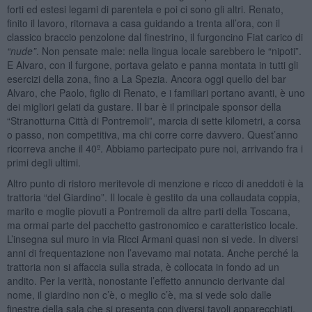
forti ed estesi legami di parentela e poi ci sono gli altri. Renato,
finito il lavoro, ritornava a casa guidando a trenta all’ora, con il
classico braccio penzolone dal finestrino, il furgoncino Fiat carico di
“nude”
. Non pensate male: nella lingua locale sarebbero le “nipoti”.
E Alvaro, con il furgone, portava gelato e panna montata in tutti gli
esercizi della zona, fino a La Spezia. Ancora oggi quello del bar
Alvaro, che Paolo, figlio di Renato, e i familiari portano avanti, è uno
dei migliori gelati da gustare. Il bar è il principale sponsor della
“Stranotturna Città di Pontremoli”, marcia di sette kilometri, a corsa
o passo, non competitiva, ma chi corre corre davvero. Quest’anno
ricorreva anche il 40º. Abbiamo partecipato pure noi, arrivando fra i
primi degli ultimi.
Altro punto di ristoro meritevole di menzione e ricco di aneddoti è la
trattoria “del Giardino”. Il locale è gestito da una collaudata coppia,
marito e moglie piovuti a Pontremoli da altre parti della Toscana,
ma ormai parte del pacchetto gastronomico e caratteristico locale.
L’insegna sul muro in via Ricci Armani quasi non si vede. In diversi
anni di frequentazione non l’avevamo mai notata. Anche perché la
trattoria non si affaccia sulla strada, è collocata in fondo ad un
andito. Per la verità, nonostante l’effetto annuncio derivante dal
nome, il giardino non c’è, o meglio c’è, ma si vede solo dalle
finestre della sala che si presenta con diversi tavoli apparecchiati.