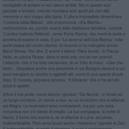
consigliato di andare e non siamo andati. Ma in questo tour
parziale e limitato, intendo ricordare solo quelli più cari alla
memoria e non troppo alla tasca. E allora impossibile dimenticare
“L’osteria della Bietola”, che si pronuncia «d’la Bied’la»,
nell’omonima via, portato avanti dalla tradizione familiare, nonché
“L’antica trattoria Pelliccia”, verso Porta Parma, che monti le scale e
sembra di essere in casa, E poi “La taverna dell’Oca Bianca” nella
parte bassa del centro storico: di recente ci ha mangiato anche
Meryl Streep. Per dire. E anche il bistrot “Rare bontà”, in Piazza
Italia, ex piazza Rossa -dove ci sarà crisi, ma se non prenoti
t’attacchi- che ci ha fatto esclamare, di un fritto di mare: «Gee che
belo!». Simpatica anche una pescheria in via Bologna davanti a cui
puoi mangiare su tavolini e sgabelli alti, come in una specie di pub
ittico. E l’onesta, popolare pizzeria, “Il Girasole” che ci ha servito
pizza e sgabei.
Infine il mio prefe, come dicono i giovani: “Da Norina”, in fondo ad
un lungo corridoio, un tavolo a due, su un terrazzino che si affaccia
sul Magra. Le recensioni sono contrastanti, ma per una cena
romantica non c’è niente di meglio. La tua compagna, la notte di
fianco, il fiume che scorre e, se si affaccia la Luna, sei perso.
Indimenticabile. Però sono buoni anche i testaroli e l’agnello di Zeri.
E indimenticabile, quando è stagione, è pure il castagnaccio.