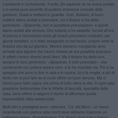
L’ambiente è confortevole. Il solito Zio sapiente ce ne aveva parlato
e ci aveva pure avvertito di qualche stranezza umorale della
gestione. Quasi a metterci in guardia. Così, titubanti, di buon
mattino siamo andati a prenotare, ma il titolare ci ha detto,
perentorio:
«Spiacente, non si accettano prenotazioni»
e quindi
siamo andati alla ventura. Che tuttavia ci ha assistito: tornati all’ora
di pranzo e riconosciuti come gli incauti prenotatori mattutini, per
giunta forestieri, ci è stato assegnato un bel tavolo, proprio sotto la
finestra che dà sul giardino. Mentre stavamo mangiando sono
arrivate due signore che hanno chiesto se era possibile pranzare.
In effetti c’erano diversi tavoli liberi. Ma il titolare ha detto loro,
sempre in tono perentorio:
«Spiacente, è tutto prenotato»
-che
ovviamente non poteva essere vero- e le ha mandate via. Poi ci ha
spiegato che sono in due in sala e in cucina, lui e la moglie, e più di
tanto non si può fare se si vuole offrire un buon servizio. Ma ci
hanno pure fatto capire che prima di tutto viene la vita. In ogni caso
possiamo testimoniare che le frittelle di baccalà, specialità della
casa, sono ottime e valgono il rischio di affrontare quella
imprevedibile sfida esistenziale.
Molti altri e prestigiosi sono i ristoranti, “Ca’ del Moro”, un resort
incantevole con piscina vista monti dove abbiamo trascorso un
bellissimo tempo. Probabilmente “Ca’ Rossi” dove tutti ci hanno