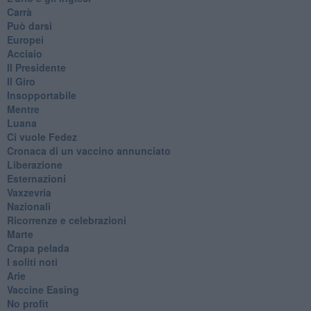
Carrà
Può darsi
Europei
Acciaio
Il Presidente
​Il Giro
Insopportabile
​Mentre
Luana
​Ci vuole Fedez
​Cronaca di un vaccino annunciato
​Liberazione
Esternazioni
Vaxzevria
Nazionali
​Ricorrenze e celebrazioni
Marte
​Crapa pelada
​I soliti noti
Arie
​Vaccine Easing
No profit