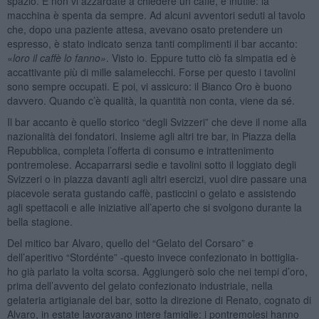
spazio. E non vi azzardate a chiedere un caffè, è inutile: la
macchina è spenta da sempre. Ad alcuni avventori seduti al tavolo
che, dopo una paziente attesa, avevano osato pretendere un
espresso, è stato indicato senza tanti complimenti il bar accanto:
«
loro il caffè lo fanno»
. Visto io. Eppure tutto ciò fa simpatia ed è
accattivante più di mille salamelecchi. Forse per questo i tavolini
sono sempre occupati. E poi, vi assicuro: il Bianco Oro è buono
davvero. Quando c’è qualità, la quantità non conta, viene da sé.
Il bar accanto è quello storico “degli Svizzeri” che deve il nome alla
nazionalità dei fondatori. Insieme agli altri tre bar, in Piazza della
Repubblica, completa l’offerta di consumo e intrattenimento
pontremolese. Accaparrarsi sedie e tavolini sotto il loggiato degli
Svizzeri o in piazza davanti agli altri esercizi, vuol dire passare una
piacevole serata gustando caffè, pasticcini o gelato e assistendo
agli spettacoli e alle iniziative all’aperto che si svolgono durante la
bella stagione.
Del mitico bar Alvaro, quello del “Gelato del Corsaro” e
dell’aperitivo “Stordénte” -questo invece confezionato in bottiglia-
ho già parlato la volta scorsa. Aggiungerò solo che nei tempi d’oro,
prima dell’avvento del gelato confezionato industriale, nella
gelateria artigianale del bar, sotto la direzione di Renato, cognato di
Alvaro, in estate lavoravano intere famiglie: i pontremolesi hanno