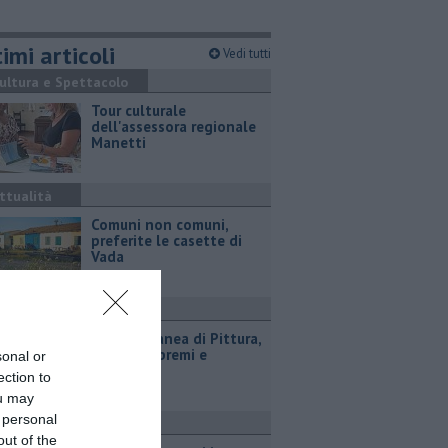
imi articoli
Vedi tutti
ultura e Spettacolo
Tour culturale
dell'assessora regionale
Manetti
ttualità
Comuni non comuni,
preferite le casette di
Vada
ttualità
Estemporanea di Pittura,
decine di premi e
sonal or
menzioni
ection to
ou may
 personal
ttualità
out of the