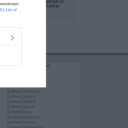
Abiti sequestrati in
 downstream
dono alla Caritas
B’s List of
IL NETWORK QuiNews.net
QuiNewsAbetone.it
QuiNewsAmiata.it
QuiNewsAnimali.it
QuiNewsArezzo.it
QuiNewsCasentino.it
QuiNewsCecina.it
QuiNewsChianti.it
QuiNewsCuoio.it
QuiNewsElba.it
i
QuiNewsEmpolese.it
QuiNewsFirenze.it
QuiNewsGarfagnana.it