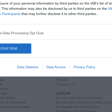
oscana iscriviti alla
Newsletter QUInews - ToscanaMedia.
losure of your personal information by third parties on the IAB’s list of
amente nella tua casella di posta.
. This information may also be disclosed by us to third parties on the
IA
Participants
that may further disclose it to other third parties.
l Data Processing Opt Outs
CONFIRM
EGORIE
RUBRICHE
naca
Le notizie di oggi
tica
Più Letti della settimana
Data Deletion
Data Access
Privacy Policy
alità
Più Letti del mese
nomia
Archivio Notizie
ura
Persone
rt
Toscani in TV
tacoli
rviste
QUI BLOG
nion Leader
Incontri d'arte di Riccardo Ferrucci
rese & Professioni
Racconti della domenica di Marco Celat
grammazione Cinema
Disincantato di Adolfo Santoro
Sorridendo di Nicola Belcari