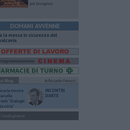
più bisognosi
DOMANI AVVENNE
a la messa in sicurezza del
valcavia
ui Blog
di Riccardo Ferrucci
INCONTRI
ucca la mostra
D'ARTE
Marcello
selli “Dialoghi
la città"
Condoglianze