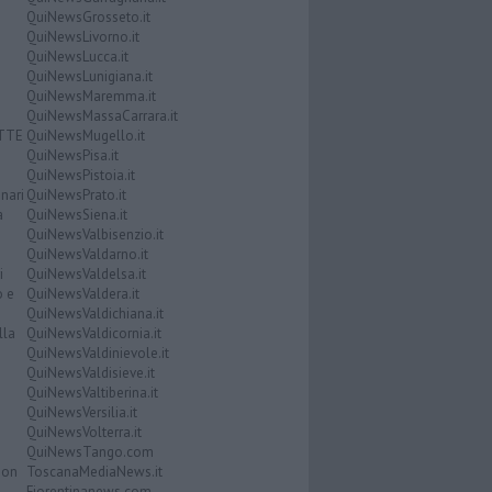
QuiNewsGrosseto.it
QuiNewsLivorno.it
QuiNewsLucca.it
QuiNewsLunigiana.it
QuiNewsMaremma.it
QuiNewsMassaCarrara.it
ATTE
QuiNewsMugello.it
QuiNewsPisa.it
QuiNewsPistoia.it
nari
QuiNewsPrato.it
a
QuiNewsSiena.it
QuiNewsValbisenzio.it
QuiNewsValdarno.it
i
QuiNewsValdelsa.it
o e
QuiNewsValdera.it
QuiNewsValdichiana.it
lla
QuiNewsValdicornia.it
QuiNewsValdinievole.it
QuiNewsValdisieve.it
QuiNewsValtiberina.it
QuiNewsVersilia.it
QuiNewsVolterra.it
QuiNewsTango.com
Don
ToscanaMediaNews.it
Fiorentinanews.com