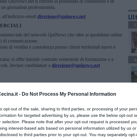
ine QuiNews.net ti offrono la possibilità di collaborare e di
n giornalista professionista.
Ult
 all'indirizzo email
direzione@quinews.net
C
ERCIALI
commerciale del network QuiNews che oltre ai quotidiani online
izi di comunicazione.
ne di vendita e consulenza presso clienti territoriali nuovi e
cana; si offre iniziale contratto semestrale di formazione e a
A
work. Inviare candidature a
direzione@quinews.net
e interessati a far parte del network
QuiNews.net
possono
rezione@quinews.net
e saranno successivamente contattati
cina.it -
Do Not Process My Personal Information
A
to opt-out of the sale, sharing to third parties, or processing of your per
formation for targeted advertising by us, please use the below opt-out s
r selection. Please note that after your opt-out request is processed y
eing interest-based ads based on personal information utilized by us or
A
disclosed to third parties prior to your opt-out. You may separately opt-