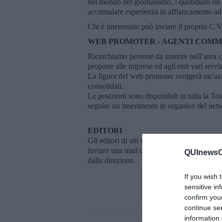
nel mondo del giornalismo, i quotidiani on l
accumulare esperienza in affiancamento ad u
Chi è interessato può inviare il proprio C.V.
WEB PROMOTER -
AGENTI COMM
Ricerchiamo persone da inserire nell’area 
propone alle imprese ed agli enti vari serv
La figura del web promoter svolgerà un’azio
consolidati.
Le posizioni sono disponibili in tutta la Tos
seguire un inserimento in organico del net
EDITORI
Gli editori di siti web di informazione local
inviare una mail di richiesta all'indirizzo
di
QUInewsCe
dalla direzione.
If you wish 
sensitive in
confirm you
continue se
information 