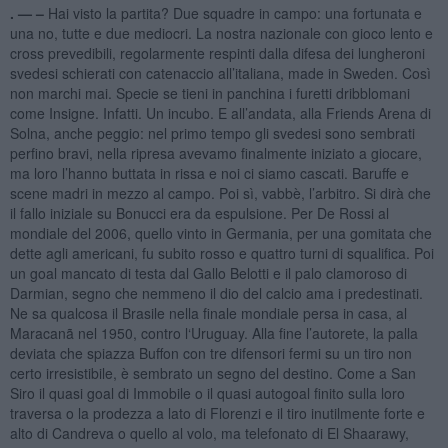
. —
–
Hai visto la partita? Due squadre in campo: una fortunata e
una no, tutte e due mediocri. La nostra nazionale con gioco lento e
cross prevedibili, regolarmente respinti dalla difesa dei lungheroni
svedesi schierati con catenaccio all’italiana, made in Sweden. Così
non marchi mai. Specie se tieni in panchina i furetti dribblomani
come Insigne. Infatti. Un incubo. E all’andata, alla Friends Arena di
Solna, anche peggio: nel primo tempo gli svedesi sono sembrati
perfino bravi, nella ripresa avevamo finalmente iniziato a giocare,
ma loro l’hanno buttata in rissa e noi ci siamo cascati. Baruffe e
scene madri in mezzo al campo. Poi sì, vabbè, l’arbitro. Si dirà che
il fallo iniziale su Bonucci era da espulsione. Per De Rossi al
mondiale del 2006, quello vinto in Germania, per una gomitata che
dette agli americani, fu subito rosso e quattro turni di squalifica. Poi
un goal mancato di testa dal Gallo Belotti e il palo clamoroso di
Darmian, segno che nemmeno il dio del calcio ama i predestinati.
Ne sa qualcosa il Brasile nella finale mondiale persa in casa, al
Maracanã nel 1950, contro l‘Uruguay. Alla fine l’autorete, la palla
deviata che spiazza Buffon con tre difensori fermi su un tiro non
certo irresistibile, è sembrato un segno del destino. Come a San
Siro il quasi goal di Immobile o il quasi autogoal finito sulla loro
traversa o la prodezza a lato di Florenzi e il tiro inutilmente forte e
alto di Candreva o quello al volo, ma telefonato di El Shaarawy,