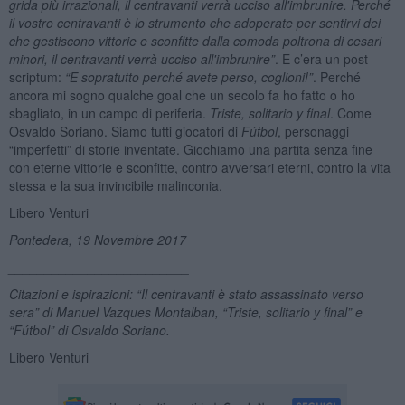
grida più irrazionali, il centravanti verr
à
ucciso all'imbrunire. Perch
é
il vostro centravanti è lo strumento che adoperate per sentirvi dei
che gestiscono vittorie e sconfitte dalla comoda poltrona di cesari
minori, il centravanti verr
à
ucciso all'imbrunire”
. E c’era un post
scriptum:
“E sopratutto perch
é
avete perso, coglioni!”
. Perché
ancora mi sogno qualche goal che un secolo fa ho fatto o ho
sbagliato, in un campo di periferia.
Triste, solitario y final
. Come
Osvaldo Soriano. Siamo tutti giocatori di
Fú
tbol
, personaggi
“imperfetti” di storie inventate. Giochiamo una partita senza fine
con eterne vittorie e sconfitte, contro avversari eterni, contro la vita
stessa e la sua invincibile malinconia.
Libero Venturi
Pontedera, 19 Novembre 2017
_________________________
Citazioni e ispirazioni: “Il centravanti è stato assassinato verso
sera” di
Manuel Vazques Montalban
, “
Triste, solitario y final
” e
“Fútbol” di Osvaldo Soriano.
Libero Venturi