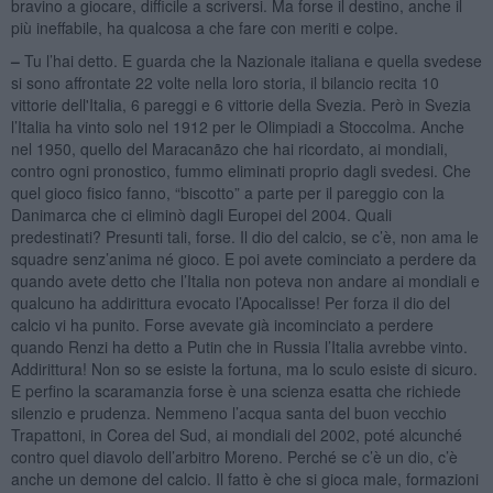
bravino a giocare, difficile a scriversi. Ma forse il destino, anche il
più ineffabile, ha qualcosa a che fare con meriti e colpe.
–
Tu l’hai detto. E guarda che la Nazionale italiana e quella svedese
si sono affrontate 22 volte nella loro storia, il bilancio recita 10
vittorie dell'Italia, 6 pareggi e 6 vittorie della Svezia. Però in Svezia
l’Italia ha vinto solo nel 1912 per le Olimpiadi a Stoccolma. Anche
nel 1950, quello del Maracanãzo che hai ricordato, ai mondiali,
contro ogni pronostico, fummo eliminati proprio dagli svedesi. Che
quel gioco fisico fanno, “biscotto” a parte per il pareggio con la
Danimarca che ci eliminò dagli Europei del 2004. Quali
predestinati? Presunti tali, forse. Il dio del calcio, se c’è, non ama le
squadre senz’anima né gioco. E poi avete cominciato a perdere da
quando avete detto che l’Italia non poteva non andare ai mondiali e
qualcuno ha addirittura evocato l’Apocalisse! Per forza il dio del
calcio vi ha punito. Forse avevate già incominciato a perdere
quando Renzi ha detto a Putin che in Russia l’Italia avrebbe vinto.
Addirittura! Non so se esiste la fortuna, ma lo sculo esiste di sicuro.
E perfino la scaramanzia forse è una scienza esatta che richiede
silenzio e prudenza. Nemmeno l’acqua santa del buon vecchio
Trapattoni, in Corea del Sud, ai mondiali del 2002, poté alcunché
contro quel diavolo dell’arbitro Moreno. Perché se c’è un dio, c’è
anche un demone del calcio. Il fatto è che si gioca male, formazioni