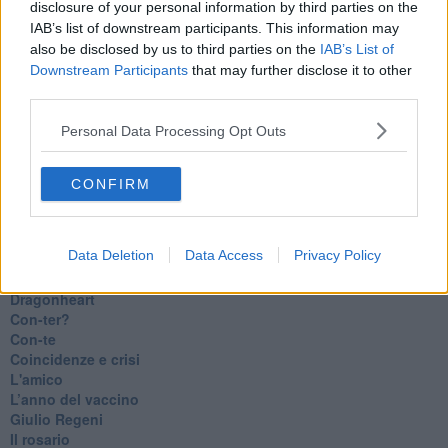
disclosure of your personal information by third parties on the
Luana
IAB’s list of downstream participants. This information may
​Ci vuole Fedez
also be disclosed by us to third parties on the
IAB’s List of
​Cronaca di un vaccino annunciato
Downstream Participants
that may further disclose it to other
​Liberazione
third parties.
Esternazioni
Vaxzevria
Personal Data Processing Opt Outs
Nazionali
​Ricorrenze e celebrazioni
Marte
CONFIRM
​Crapa pelada
​I soliti noti
Arie
Data Deletion
Data Access
Privacy Policy
​Vaccine Easing
No profit
Dragonheart
Con-ter?
​Con-te
Coincidenze e crisi
L'amico
​L’anno del vaccino
Giulio Regeni
​Il rosario