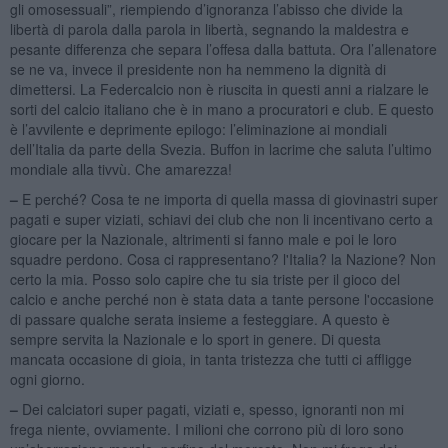
gli omosessuali”, riempiendo d’ignoranza l’abisso che divide la
libertà di parola dalla parola in libertà, segnando la maldestra e
pesante differenza che separa l’offesa dalla battuta. Ora l’allenatore
se ne va, invece il presidente non ha nemmeno la dignità di
dimettersi. La Federcalcio non è riuscita in questi anni a rialzare le
sorti del calcio italiano che è in mano a procuratori e club. E questo
è l’avvilente e deprimente epilogo: l’eliminazione ai mondiali
dell’Italia da parte della Svezia. Buffon in lacrime che saluta l’ultimo
mondiale alla tivvù. Che amarezza!
–
E perché? Cosa te ne importa di quella massa di giovinastri super
pagati e super viziati, schiavi dei club che non li incentivano certo a
giocare per la Nazionale, altrimenti si fanno male e poi le loro
squadre perdono. Cosa ci rappresentano? l'Italia? la Nazione? Non
certo la mia. Posso solo capire che tu sia triste per il gioco del
calcio e anche perché non è stata data a tante persone l'occasione
di passare qualche serata insieme a festeggiare. A questo è
sempre servita la Nazionale e lo sport in genere. Di questa
mancata occasione di gioia, in tanta tristezza che tutti ci affligge
ogni giorno.
–
Dei calciatori super pagati, viziati e, spesso, ignoranti non mi
frega niente, ovviamente. I milioni che corrono più di loro sono