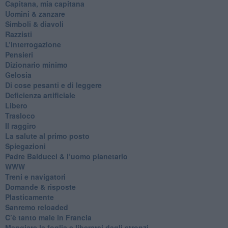
​Capitana, mia capitana
Uomini & zanzare
​Simboli & diavoli
Razzisti
​L’interrogazione
Pensieri
​Dizionario minimo
Gelosia
Di cose pesanti e di leggere
​Deficienza artificiale
Libero
Trasloco
Il raggiro
​La salute al primo posto
Spiegazioni
Padre Balducci & l’uomo planetario
WWW
​Treni e navigatori
​Domande & risposte
​Plasticamente
Sanremo reloaded
C’è tanto male in Francia
​Mangiare la foglia e liberarsi dagli stronzi