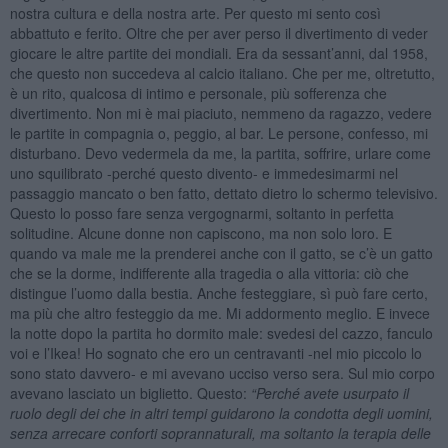
nostra cultura e della nostra arte. Per questo mi sento così
abbattuto e ferito. Oltre che per aver perso il divertimento di veder
giocare le altre partite dei mondiali. Era da sessant’anni, dal 1958,
che questo non succedeva al calcio italiano. Che per me, oltretutto,
è un rito, qualcosa di intimo e personale, più sofferenza che
divertimento. Non mi è mai piaciuto, nemmeno da ragazzo, vedere
le partite in compagnia o, peggio, al bar. Le persone, confesso, mi
disturbano. Devo vedermela da me, la partita, soffrire, urlare come
uno squilibrato -perché questo divento- e immedesimarmi nel
passaggio mancato o ben fatto, dettato dietro lo schermo televisivo.
Questo lo posso fare senza vergognarmi, soltanto in perfetta
solitudine. Alcune donne non capiscono, ma non solo loro. E
quando va male me la prenderei anche con il gatto, se c’è un gatto
che se la dorme, indifferente alla tragedia o alla vittoria: ciò che
distingue l’uomo dalla bestia. Anche festeggiare, sì può fare certo,
ma più che altro festeggio da me. Mi addormento meglio. E invece
la notte dopo la partita ho dormito male: svedesi del cazzo, fanculo
voi e l’Ikea! Ho sognato che ero un centravanti -nel mio piccolo lo
sono stato davvero- e mi avevano ucciso verso sera. Sul mio corpo
avevano lasciato un biglietto. Questo:
“Perch
é
avete usurpato il
ruolo degli dei che in altri tempi guidarono la condotta degli uomini,
senza arrecare conforti soprannaturali, ma soltanto la terapia delle