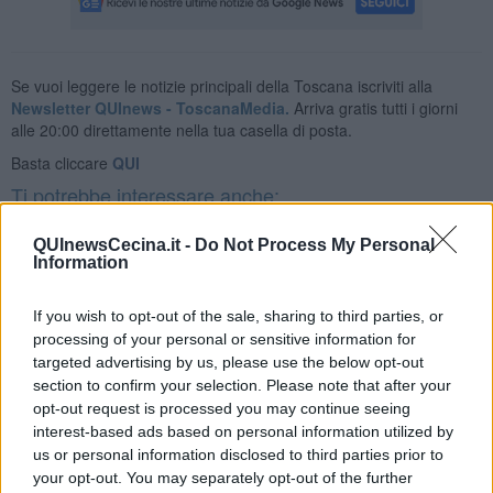
Se vuoi leggere le notizie principali della Toscana iscriviti alla
Newsletter QUInews - ToscanaMedia.
Arriva gratis tutti i giorni
alle 20:00 direttamente nella tua casella di posta.
Basta cliccare
QUI
Ti potrebbe interessare anche:
Articoli dal Blog “Pensieri della domenica” di Libero Venturi
QUInewsCecina.it -
Do Not Process My Personal
Information
​Agorà reloaded
Ultimo
​L’urlo e gli inglesi
If you wish to opt-out of the sale, sharing to third parties, or
Carrà
processing of your personal or sensitive information for
Può darsi
targeted advertising by us, please use the below opt-out
Europei
section to confirm your selection. Please note that after your
Acciaio
opt-out request is processed you may continue seeing
Il Presidente
interest-based ads based on personal information utilized by
​Il Giro
us or personal information disclosed to third parties prior to
Insopportabile
your opt-out. You may separately opt-out of the further
​Mentre