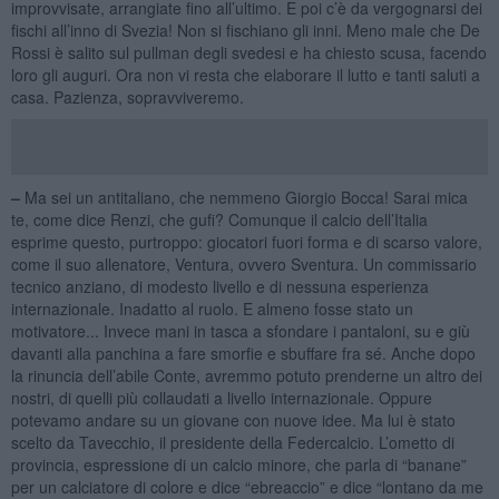
improvvisate, arrangiate fino all’ultimo. E poi c’è da vergognarsi dei
fischi all’inno di Svezia! Non si fischiano gli inni. Meno male che De
Rossi è salito sul pullman degli svedesi e ha chiesto scusa, facendo
loro gli auguri. Ora non vi resta che elaborare il lutto e tanti saluti a
casa. Pazienza, sopravviveremo.
–
Ma sei un antitaliano, che nemmeno Giorgio Bocca! Sarai mica
te, come dice Renzi, che gufi? Comunque il calcio dell’Italia
esprime questo, purtroppo: giocatori fuori forma e di scarso valore,
come il suo allenatore, Ventura, ovvero Sventura. Un commissario
tecnico anziano, di modesto livello e di nessuna esperienza
internazionale. Inadatto al ruolo. E almeno fosse stato un
motivatore... Invece mani in tasca a sfondare i pantaloni, su e giù
davanti alla panchina a fare smorfie e sbuffare fra sé. Anche dopo
la rinuncia dell’abile Conte, avremmo potuto prenderne un altro dei
nostri, di quelli più collaudati a livello internazionale. Oppure
potevamo andare su un giovane con nuove idee. Ma lui è stato
scelto da Tavecchio, il presidente della Federcalcio. L’ometto di
provincia, espressione di un calcio minore, che parla di “banane”
per un calciatore di colore e dice “ebreaccio” e dice “lontano da me