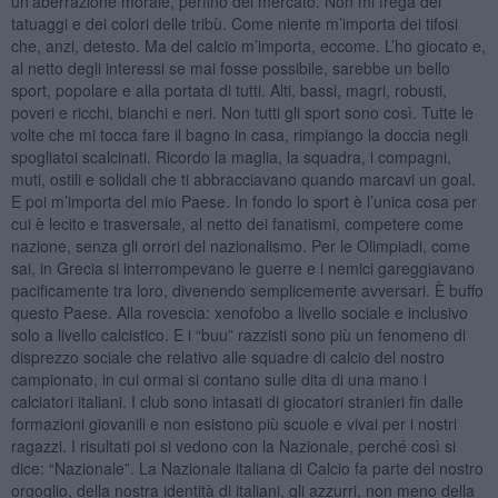
un’aberrazione morale, perfino del mercato. Non mi frega dei
tatuaggi e dei colori delle tribù. Come niente m’importa dei tifosi
che, anzi, detesto. Ma del calcio m’importa, eccome. L’ho giocato e,
al netto degli interessi se mai fosse possibile, sarebbe un bello
sport, popolare e alla portata di tutti. Alti, bassi, magri, robusti,
poveri e ricchi, bianchi e neri. Non tutti gli sport sono così. Tutte le
volte che mi tocca fare il bagno in casa, rimpiango la doccia negli
spogliatoi scalcinati. Ricordo la maglia, la squadra, i compagni,
muti, ostili e solidali che ti abbracciavano quando marcavi un goal.
E poi m’importa del mio Paese. In fondo lo sport è l’unica cosa per
cui è lecito e trasversale, al netto dei fanatismi, competere come
nazione, senza gli orrori del nazionalismo. Per le Olimpiadi, come
sai, in Grecia si interrompevano le guerre e i nemici gareggiavano
pacificamente tra loro, divenendo semplicemente avversari. È buffo
questo Paese. Alla rovescia: xenofobo a livello sociale e inclusivo
solo a livello calcistico. E i “buu” razzisti sono più un fenomeno di
disprezzo sociale che relativo alle squadre di calcio del nostro
campionato, in cui ormai si contano sulle dita di una mano i
calciatori italiani. I club sono intasati di giocatori stranieri fin dalle
formazioni giovanili e non esistono più scuole e vivai per i nostri
ragazzi. I risultati poi si vedono con la Nazionale, perché così si
dice: “Nazionale”. La Nazionale italiana di Calcio fa parte del nostro
orgoglio, della nostra identità di italiani, gli azzurri, non meno della