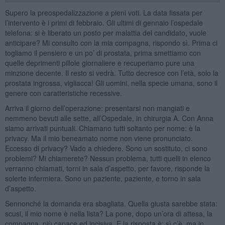
Supero la preospedalizzazione a pieni voti. La data fissata per
l’intervento è i primi di febbraio. Gli ultimi di gennaio l’ospedale
telefona: si è liberato un posto per malattia del candidato, vuole
anticipare? Mi consulto con la mia compagna, rispondo sì. Prima ci
togliamo il pensiero e un po’ di prostata, prima smettiamo con
quelle deprimenti pillole giornaliere e recuperiamo pure una
minzione decente. Il resto si vedrà. Tutto decresce con l’età, solo la
prostata ingrossa, vigliacca! Gli uomini, nella specie umana, sono il
genere con caratteristiche recessive.
Arriva il giorno dell’operazione: presentarsi non mangiati e
nemmeno bevuti alle sette, all’Ospedale, in chirurgia A. Con Anna
siamo arrivati puntuali. Chiamano tutti soltanto per nome: è la
privacy. Ma il mio beneamato nome non viene pronunciato.
Eccesso di privacy? Vado a chiedere. Sono un sostituto, ci sono
problemi? Mi chiamerete? Nessun problema, tutti quelli in elenco
verranno chiamati, torni in sala d’aspetto, per favore, risponde la
solerte infermiera. Sono un paziente, paziente, e torno in sala
d’aspetto.
Sennonché la domanda era sbagliata. Quella giusta sarebbe stata:
scusi, il mio nome è nella lista? La pone, dopo un’ora di attesa, la
compagna, più capace ed incisiva. E la risposta è: sì c’è, ma in