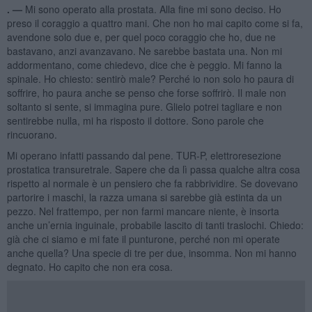
. —
Mi sono operato alla prostata. Alla fine mi sono deciso. Ho
preso il coraggio a quattro mani. Che non ho mai capito come si fa,
avendone solo due e, per quel poco coraggio che ho, due ne
bastavano, anzi avanzavano. Ne sarebbe bastata una. Non mi
addormentano, come chiedevo, dice che è peggio. Mi fanno la
spinale. Ho chiesto: sentirò male? Perché io non solo ho paura di
soffrire, ho paura anche se penso che forse soffrirò. Il male non
soltanto si sente, si immagina pure. Glielo potrei tagliare e non
sentirebbe nulla, mi ha risposto il dottore. Sono parole che
rincuorano.
Mi operano infatti passando dal pene. TUR-P, elettroresezione
prostatica transuretrale. Sapere che da lì passa qualche altra cosa
rispetto al normale è un pensiero che fa rabbrividire. Se dovevano
partorire i maschi, la razza umana si sarebbe già estinta da un
pezzo. Nel frattempo, per non farmi mancare niente, è insorta
anche un’ernia inguinale, probabile lascito di tanti traslochi. Chiedo:
già che ci siamo e mi fate il punturone, perché non mi operate
anche quella? Una specie di tre per due, insomma. Non mi hanno
degnato. Ho capito che non era cosa.