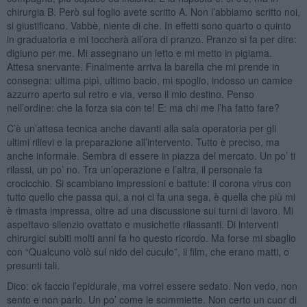
chirurgia B. Però sul foglio avete scritto A. Non l’abbiamo scritto noi,
si giustificano. Vabbè, niente di che. In effetti sono quarto o quinto
in graduatoria e mi toccherà all’ora di pranzo. Pranzo si fa per dire:
digiuno per me. Mi assegnano un letto e mi metto in pigiama.
Attesa snervante. Finalmente arriva la barella che mi prende in
consegna: ultima pipì, ultimo bacio, mi spoglio, indosso un camice
azzurro aperto sul retro e via, verso il mio destino. Penso
nell’ordine: che la forza sia con te! E: ma chi me l’ha fatto fare?
C’è un’attesa tecnica anche davanti alla sala operatoria per gli
ultimi rilievi e la preparazione all’intervento. Tutto è preciso, ma
anche informale. Sembra di essere in piazza del mercato. Un po’ ti
rilassi, un po’ no. Tra un’operazione e l’altra, il personale fa
crocicchio. Si scambiano impressioni e battute: il corona virus con
tutto quello che passa qui, a noi ci fa una sega, è quella che più mi
è rimasta impressa, oltre ad una discussione sui turni di lavoro. Mi
aspettavo silenzio ovattato e musichette rilassanti. Di interventi
chirurgici subiti molti anni fa ho questo ricordo. Ma forse mi sbaglio
con “Qualcuno volò sul nido del cuculo”, il film, che erano matti, o
presunti tali.
Dico: ok faccio l’epidurale, ma vorrei essere sedato. Non vedo, non
sento e non parlo. Un po’ come le scimmiette. Non certo un cuor di