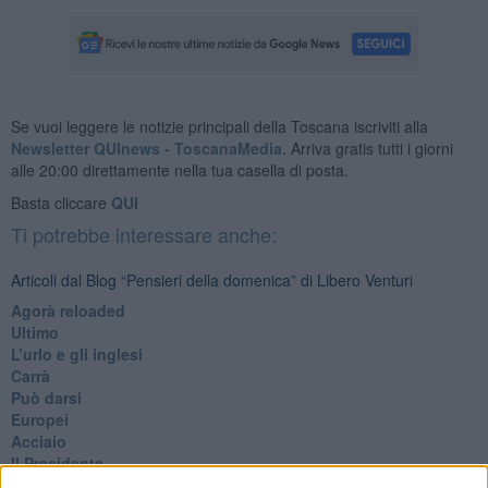
Se vuoi leggere le notizie principali della Toscana iscriviti alla
Newsletter QUInews - ToscanaMedia.
Arriva gratis tutti i giorni
alle 20:00 direttamente nella tua casella di posta.
Basta cliccare
QUI
Ti potrebbe interessare anche:
Articoli dal Blog “Pensieri della domenica” di Libero Venturi
​Agorà reloaded
Ultimo
​L’urlo e gli inglesi
Carrà
Può darsi
Europei
Acciaio
Il Presidente
​Il Giro