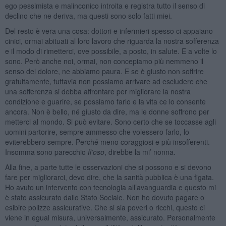
ego pessimista e malinconico introita e registra tutto il senso di
declino che ne deriva, ma questi sono solo fatti miei.
Del resto è vera una cosa: dottori e infermieri spesso ci appaiano
cinici, ormai abituati al loro lavoro che riguarda la nostra sofferenza
e il modo di rimetterci, ove possibile, a posto, in salute. E a volte lo
sono. Però anche noi, ormai, non concepiamo più nemmeno il
senso del dolore, ne abbiamo paura. E se è giusto non soffrire
gratuitamente, tuttavia non possiamo arrivare ad escludere che
una sofferenza si debba affrontare per migliorare la nostra
condizione e guarire, se possiamo farlo e la vita ce lo consente
ancora. Non è bello, né giusto da dire, ma le donne soffrono per
metterci al mondo. Si può evitare. Sono certo che se toccasse agli
uomini partorire, sempre ammesso che volessero farlo, lo
eviterebbero sempre. Perché meno coraggiosi e più insofferenti.
Insomma sono parecchio
fi’oso
, direbbe la mi’ nonna.
Alla fine, a parte tutte le osservazioni che si possono e si devono
fare per migliorarci, devo dire, che la sanità pubblica è una figata.
Ho avuto un intervento con tecnologia all’avanguardia e questo mi
è stato assicurato dallo Stato Sociale. Non ho dovuto pagare o
esibire polizze assicurative. Che si sia poveri o ricchi, questo ci
viene in egual misura, universalmente, assicurato. Personalmente