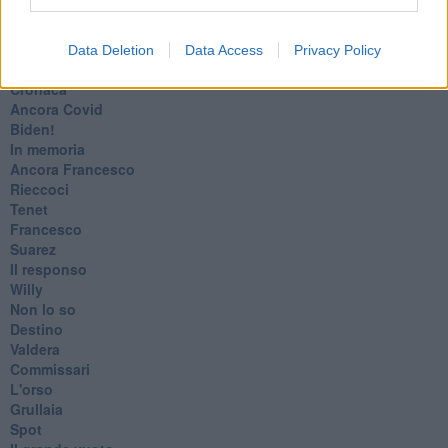
Giulio Regeni
​Il rosario
Paolo Rossi
Data Deletion
Data Access
Privacy Policy
Maradona
Cronaca
​Ancora Covid
​Biden!
In memoria
​Ancora Francesco
Rieccoci
Tenet
Francesco
Suarez
​Il responso
Willy
Non lo so
Destino
Valdera
Commissari
L'orso
Grullaia
Spot