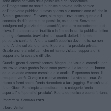
sono anche convinto della possibilità e dell’opportunità
dell’integrazione tra sanità pubblica e privata, nella cornice
dell’intervento pubblico, tuttavia spesso ci dimentichiamo ciò che lo
Stato ci garantisce. E invece, oltre ogni rilievo critico, questo è il
concetto da difendere e, se possibile, estendere. Senza mai
indulgere nel giudizio di “malasanità”, che pure episodicamente si
rileva, fino a decretare l’inutilità o la fine della sanità pubblica. Infine
un ringraziamento, bravissimi tutti quanti: dottori, infermieri,
personale sanitario. A loro la sanità pubblica deve molto, se non
tutto. Anche sul piano umano. E pure la mia prostata privata.
Grazie anche ai miei cari, che mi hanno visitato, supportato. E
sopportato, la cosa più difficile.
Quindici giorni di convalescenza. Magari una visita di controllo, per
sicurezza, avrei gradito fosse stata prevista. La faremo, mi hanno
detto, quando avremo completato le analisi. E speriamo bene. Il
recupero verrà. Ci voglio e ci devo credere. La vita continua. Se
riesco a farmi anche l’ernia riprenderò a fare jogging. E chissà se ai
futuri Giochi Paralimpici ammetteranno le categorie “ernia
asportati” e “operati di prostata”. Buona domenica e buona fortuna.
Pontedera, Febbraio 2020
Libero Venturi