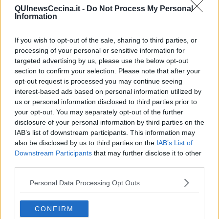
Insopportabile
QUInewsCecina.it -
Do Not Process My Personal
Information
​Mentre
Luana
​Ci vuole Fedez
If you wish to opt-out of the sale, sharing to third parties, or
​Cronaca di un vaccino annunciato
processing of your personal or sensitive information for
​Liberazione
targeted advertising by us, please use the below opt-out
Esternazioni
section to confirm your selection. Please note that after your
Vaxzevria
opt-out request is processed you may continue seeing
Nazionali
interest-based ads based on personal information utilized by
​Ricorrenze e celebrazioni
us or personal information disclosed to third parties prior to
Marte
your opt-out. You may separately opt-out of the further
​Crapa pelada
disclosure of your personal information by third parties on the
​I soliti noti
IAB’s list of downstream participants. This information may
Arie
also be disclosed by us to third parties on the
IAB’s List of
​Vaccine Easing
Downstream Participants
that may further disclose it to other
No profit
third parties.
Dragonheart
Con-ter?
Personal Data Processing Opt Outs
​Con-te
Coincidenze e crisi
L'amico
CONFIRM
​L’anno del vaccino