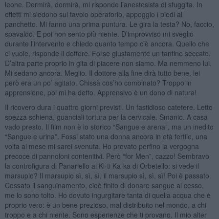
leone. Dormirà, dormirà, mi risponde l’anestesista di sfuggita. In
effetti mi siedono sul tavolo operatorio, appoggio i piedi al
panchetto. Mi fanno una prima puntura. Le gira la testa? No, faccio,
spavaldo. E poi non sento più niente. D’improvviso mi sveglio
durante l’intervento e chiedo quanto tempo c’è ancora. Quello che
ci vuole, risponde il dottore. Forse giustamente un tantino seccato.
D’altra parte proprio in gita di piacere non siamo. Ma nemmeno lui.
Mi sedano ancora. Meglio. Il dottore alla fine dirà tutto bene, lei
però era un po’ agitato. Chissà cos’ho combinato? Troppo in
apprensione, poi mi ha detto. Apprensivo è un dono di natura!
Il ricovero dura i quattro giorni previsti. Un fastidioso catetere. Letto
spezza schiena, guanciali tortura per la cervicale. Smanio. A casa
vado presto. Il film non è lo storico “Sangue e arena”, ma un inedito
“Sangue e urina”. Fossi stato una donna ancora in età fertile, una
volta al mese mi sarei svenuta. Ho provato perfino la vergogna
precoce di pannoloni contenitivi. Però “for Men”, cazzo! Sembravo
la controfigura di Panariello al Ki-ti Ka-ka di Orbetello: si vede il
marsupio? Il marsupio sì, sì, sì, il marsupio sì, sì, sì! Poi è passato.
Cessato il sanguinamento, cioè finito di donare sangue al cesso,
me lo sono tolto. Ho dovuto ingurgitare tanta di quella acqua che è
proprio vero: è un bene prezioso, mal distribuito nel mondo, a chi
troppo e a chi niente. Sono esperienze che ti provano. Il mio alter