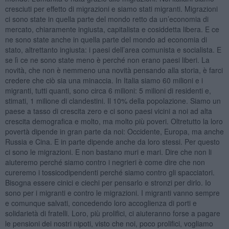
cresciuti per effetto di migrazioni e siamo stati migranti. Migrazioni
ci sono state in quella parte del mondo retto da un’economia di
mercato, chiaramente ingiusta, capitalista e cosiddetta libera. E ce
ne sono state anche in quella parte del mondo ad economia di
stato, altrettanto ingiusta: i paesi dell’area comunista e socialista. E
se lì ce ne sono state meno è perché non erano paesi liberi. La
novità, che non è nemmeno una novità pensando alla storia, è farci
credere che ciò sia una minaccia. In Italia siamo 60 milioni e i
migranti, tutti quanti, sono circa 6 milioni: 5 milioni di residenti e,
stimati, 1 milione di clandestini. Il 10% della popolazione. Siamo un
paese a tasso di crescita zero e ci sono paesi vicini a noi ad alta
crescita demografica e molto, ma molto più poveri. Oltretutto la loro
povertà dipende in gran parte da noi: Occidente, Europa, ma anche
Russia e Cina. E in parte dipende anche da loro stessi. Per questo
ci sono le migrazioni. E non bastano muri e mari. Dire che non li
aiuteremo perché siamo contro i negrieri è come dire che non
cureremo i tossicodipendenti perché siamo contro gli spacciatori.
Bisogna essere cinici e ciechi per pensarlo e stronzi per dirlo. Io
sono per i migranti e contro le migrazioni. I migranti vanno sempre
e comunque salvati, concedendo loro accoglienza di porti e
solidarietà di fratelli. Loro, più prolifici, ci aiuteranno forse a pagare
le pensioni dei nostri nipoti, visto che noi, poco prolifici, vogliamo