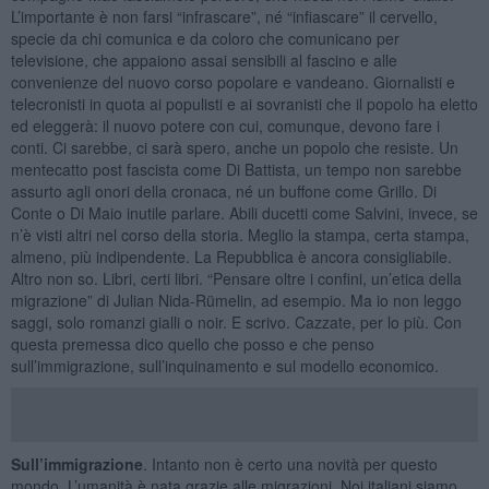
L’importante è non farsi “infrascare”, né “infiascare” il cervello,
specie da chi comunica e da coloro che comunicano per
televisione, che appaiono assai sensibili al fascino e alle
convenienze del nuovo corso popolare e vandeano. Giornalisti e
telecronisti in quota ai populisti e ai sovranisti che il popolo ha eletto
ed eleggerà: il nuovo potere con cui, comunque, devono fare i
conti. Ci sarebbe, ci sarà spero, anche un popolo che resiste. Un
mentecatto post fascista come Di Battista, un tempo non sarebbe
assurto agli onori della cronaca, né un buffone come Grillo. Di
Conte o Di Maio inutile parlare. Abili ducetti come Salvini, invece, se
n’è visti altri nel corso della storia. Meglio la stampa, certa stampa,
almeno, più indipendente. La Repubblica è ancora consigliabile.
Altro non so. Libri, certi libri. “Pensare oltre i confini, un’etica della
migrazione” di Julian Nida-Rümelin, ad esempio. Ma io non leggo
saggi, solo romanzi gialli o noir. E scrivo. Cazzate, per lo più. Con
questa premessa dico quello che posso e che penso
sull’immigrazione, sull’inquinamento e sul modello economico.
Sull’immigrazione
. Intanto non è certo una novità per questo
mondo. L’umanità è nata grazie alle migrazioni. Noi italiani siamo