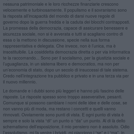
nessuna patrimoniale e le loro ricchezze finanziarie crescono
velocemente e turbinosamente. Il populismo e il sovranismo sono
la risposta all’incapacità del mondo di darsi nuove regole di
governo dopo la guerra fredda e la caduta dei blocchi contrapposti.
La promessa della democrazia, capace di assicurare benessere e
sicurezza sociale, non si è avverata e tutti si scagliano contro di
essa o la mettono in discussione, specie nella sua forma
rappresentativa e delegata. Che invece, non è l’unica, ma è
insostituibile. La cosiddetta democrazia diretta o per via informatica
te la raccomando... Sono per il socialismo, per la giustizia sociale e
l’uguaglianza, in un sistema libero e democratico, ma non per
un’economia di stato, dopo un secolo di insuccessi di tale sistema.
Credo nell’integrazione tra pubblico e privato e in una terza via per
il nuovo millennio.
Le domande e i dubbi sono più leggeri e hanno più fascino delle
risposte. Le risposte spesso sono troppo asseverative, pesanti.
Comunque si possono cambiare i nomi delle idee e delle cose, se
non vanno più di moda, ma restano i concetti e quelli vanno
rinnovati. Ovviamente sono punti di vista. E ogni punto di vista è
sempre e solo la vista “di” un punto o “da” un punto. Al di là dello
schematismo dell’esposizione, il mio pensiero non è assoluto. Odio
l’assolutismo, mi fa venire i brividi, mi piacciono i “se” e i “ma”, in