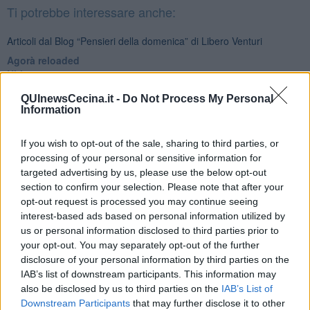
Ti potrebbe interessare anche:
Articoli dal Blog “Pensieri della domenica” di Libero Venturi
​Agorà reloaded
Ultimo
​L’urlo e gli inglesi
QUInewsCecina.it -
Do Not Process My Personal
Carrà
Information
Può darsi
Europei
Acciaio
If you wish to opt-out of the sale, sharing to third parties, or
Il Presidente
processing of your personal or sensitive information for
​Il Giro
targeted advertising by us, please use the below opt-out
Insopportabile
section to confirm your selection. Please note that after your
​Mentre
opt-out request is processed you may continue seeing
Luana
interest-based ads based on personal information utilized by
​Ci vuole Fedez
us or personal information disclosed to third parties prior to
​Cronaca di un vaccino annunciato
your opt-out. You may separately opt-out of the further
​Liberazione
disclosure of your personal information by third parties on the
Esternazioni
IAB’s list of downstream participants. This information may
Vaxzevria
also be disclosed by us to third parties on the
IAB’s List of
Nazionali
Downstream Participants
that may further disclose it to other
​Ricorrenze e celebrazioni