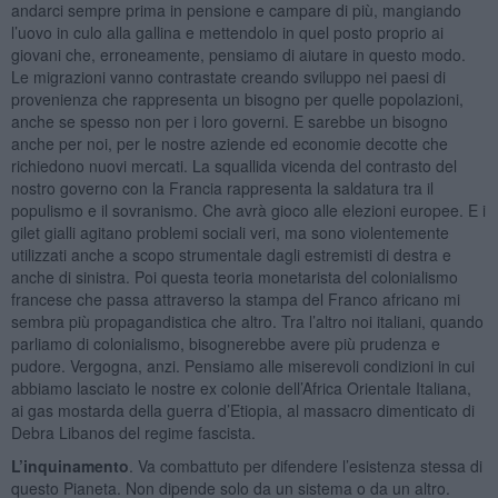
andarci sempre prima in pensione e campare di più, mangiando
l’uovo in culo alla gallina e mettendolo in quel posto proprio ai
giovani che, erroneamente, pensiamo di aiutare in questo modo.
Le migrazioni vanno contrastate creando sviluppo nei paesi di
provenienza che rappresenta un bisogno per quelle popolazioni,
anche se spesso non per i loro governi. E sarebbe un bisogno
anche per noi, per le nostre aziende ed economie decotte che
richiedono nuovi mercati. La squallida vicenda del contrasto del
nostro governo con la Francia rappresenta la saldatura tra il
populismo e il sovranismo. Che avrà gioco alle elezioni europee. E i
gilet gialli agitano problemi sociali veri, ma sono violentemente
utilizzati anche a scopo strumentale dagli estremisti di destra e
anche di sinistra. Poi questa teoria monetarista del colonialismo
francese che passa attraverso la stampa del Franco africano mi
sembra più propagandistica che altro. Tra l’altro noi italiani, quando
parliamo di colonialismo, bisognerebbe avere più prudenza e
pudore. Vergogna, anzi. Pensiamo alle miserevoli condizioni in cui
abbiamo lasciato le nostre ex colonie dell’Africa Orientale Italiana,
ai gas mostarda della guerra d’Etiopia, al massacro dimenticato di
Debra Libanos del regime fascista.
L’inquinamento
. Va combattuto per difendere l’esistenza stessa di
questo Pianeta. Non dipende solo da un sistema o da un altro.