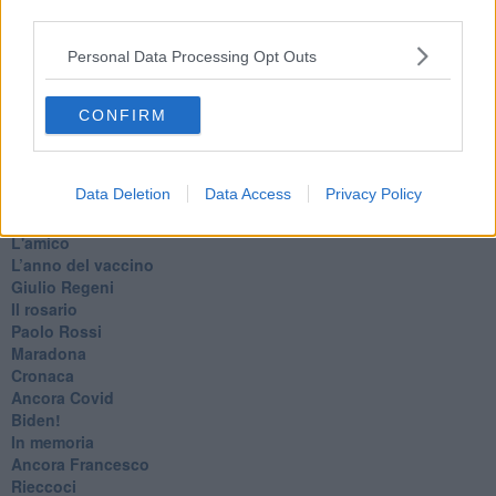
third parties.
Marte
​Crapa pelada
Personal Data Processing Opt Outs
​I soliti noti
Arie
​Vaccine Easing
CONFIRM
No profit
Dragonheart
Con-ter?
Data Deletion
Data Access
Privacy Policy
​Con-te
Coincidenze e crisi
L'amico
​L’anno del vaccino
Giulio Regeni
​Il rosario
Paolo Rossi
Maradona
Cronaca
​Ancora Covid
​Biden!
In memoria
​Ancora Francesco
Rieccoci