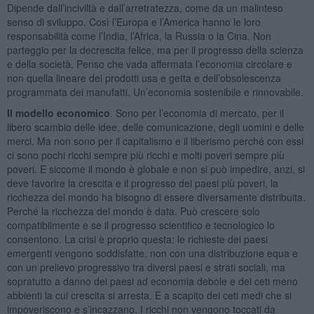
Dipende dall’inciviltà e dall’arretratezza, come da un malinteso
senso di sviluppo. Così l’Europa e l’America hanno le loro
responsabilità come l’India, l’Africa, la Russia o la Cina. Non
parteggio per la decrescita felice, ma per il progresso della scienza
e della società. Penso che vada affermata l’economia circolare e
non quella lineare dei prodotti usa e getta e dell’obsolescenza
programmata dei manufatti. Un’economia sostenibile e rinnovabile.
Il modello economico
. Sono per l’economia di mercato, per il
libero scambio delle idee, delle comunicazione, degli uomini e delle
merci. Ma non sono per il capitalismo e il liberismo perché con essi
ci sono pochi ricchi sempre più ricchi e molti poveri sempre più
poveri. E siccome il mondo è globale e non si può impedire, anzi, si
deve favorire la crescita e il progresso dei paesi più poveri, la
ricchezza del mondo ha bisogno di essere diversamente distribuita.
Perché la ricchezza del mondo è data. Può crescere solo
compatibilmente e se il progresso scientifico e tecnologico lo
consentono. La crisi è proprio questa: le richieste dei paesi
emergenti vengono soddisfatte, non con una distribuzione equa e
con un prelievo progressivo tra diversi paesi e strati sociali, ma
sopratutto a danno dei paesi ad economia debole e dei ceti meno
abbienti la cui crescita si arresta. E a scapito dei ceti medi che si
impoveriscono e s’incazzano. I ricchi non vengono toccati da