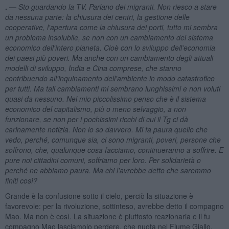
. —
Sto guardando la TV. Parlano dei migranti. Non riesco a stare
da nessuna parte: la chiusura dei centri, la gestione delle
cooperative, l'apertura come la chiusura dei porti, tutto mi sembra
un problema insolubile, se non con un cambiamento del sistema
economico dell'intero pianeta. Cioè con lo sviluppo dell'economia
dei paesi più poveri. Ma anche con un cambiamento degli attuali
modelli di sviluppo, India e Cina comprese, che stanno
contribuendo all'inquinamento dell'ambiente in modo catastrofico
per tutti. Ma tali cambiamenti mi sembrano lunghissimi e non voluti
quasi da nessuno. Nel mio piccolissimo penso che è il sistema
economico del capitalismo, più o meno selvaggio, a non
funzionare, se non per i pochissimi ricchi di cui il Tg ci d
à
carinamente notizia. Non lo so davvero. Mi fa paura quello che
vedo, perché, comunque sia, ci sono migranti, poveri, persone che
soffrono,
che
, qualunque cosa facciamo, continueranno a soffrire. E
pure noi cittadini comuni, soffriamo per loro. Per solidarietà o
perch
é
ne abbiamo paura. Ma chi l'avrebbe detto che saremmo
finiti così?
Grande è la confusione sotto il cielo, perciò la situazione è
favorevole: per la rivoluzione, sottinteso, avrebbe detto il compagno
Mao. Ma non è così. La situazione è piuttosto reazionaria e il fu
compagno Mao lasciamolo perdere, che nuota nel Fiume Giallo.