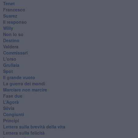
Tenet
Francesco
Suarez
​Il responso
Willy
Non lo so
Destino
Valdera
Commissari
L'orso
Grullaia
Spot
​Il grande vuoto
​La guerra dei mondi
Marciare non marcire
Fase due
L’Agorà
Silvia
Congiunti
Principi
​Lettera sulla brevità della vita
​Lettera sulla felicità