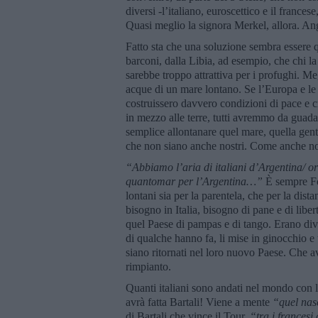
diversi -l’italiano, euroscettico e il france
Quasi meglio la signora Merkel, allora. A
Fatto sta che una soluzione sembra essere que
barconi, dalla Libia, ad esempio, che chi 
sarebbe troppo attrattiva per i profughi. Meg
acque di un mare lontano. Se l’Europa e le n
costruissero davvero condizioni di pace e c
in mezzo alle terre, tutti avremmo da guadag
semplice allontanare quel mare, quella gent
che non siano anche nostri. Come anche nost
“Abbiamo l’aria di italiani d’Argentina/ o
quantomar per l’Argentina…”
È sempre Fo
lontani sia per la parentela, che per la dis
bisogno in Italia, bisogno di pane e di libe
quel Paese di pampas e di tango. Erano dive
di qualche hanno fa, li mise in ginocchio
siano ritornati nel loro nuovo Paese. Che a
rimpianto.
Quanti italiani sono andati nel mondo con la
avrà fatta Bartali! Viene a mente
“quel
nas
di Bartali che vince il Tour,
“tra i francesi