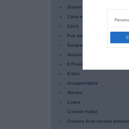
Ultimo
​L’urlo e gli inglesi
Persona
Carrà
Può darsi
Europei
Acciaio
Il Presidente
​Il Giro
Insopportabile
​Mentre
Luana
​Ci vuole Fedez
​Cronaca di un vaccino annunc