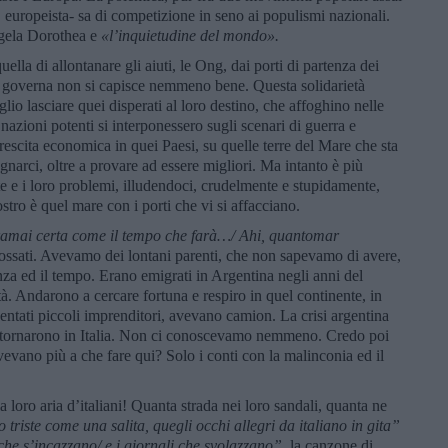
se, europeista- sa di competizione in seno ai populismi nazionali.
ngela Dorothea e
«l’inquietudine del mondo».
lla di allontanare gli aiuti, le Ong, dai porti di partenza dei
la governa non si capisce nemmeno bene. Questa solidarietà
lio lasciare quei disperati al loro destino, che affoghino nelle
azioni potenti si interponessero sugli scenari di guerra e
rescita economica in quei Paesi, su quelle terre del Mare che sta
narci, oltre a provare ad essere migliori. Ma intanto è più
e e i loro problemi, illudendoci, crudelmente e stupidamente,
ro è quel mare con i porti che vi si affacciano.
ramai certa come il tempo che far
à…/ Ahi, quantomar
ssati. Avevamo dei lontani parenti, che non sapevamo di avere,
tanza ed il tempo. Erano emigrati in Argentina negli anni del
rtà. Andarono a cercare fortuna e respiro in quel continente, in
ntati piccoli imprenditori, avevano camion. La crisi argentina
 e tornarono in Italia. Non ci conoscevamo nemmeno. Credo poi
vevano più a che fare qui? Solo i conti con la malinconia ed il
 loro aria d’italiani! Quanta strada nei loro sandali, quanta ne
o triste come una salita, quegli occhi allegri da italiano in gita”
 che s’incazzano/ e i giornali che svolazzano”,
la canzone di