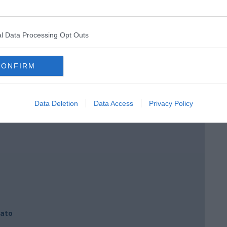
l Data Processing Opt Outs
CONFIRM
Data Deletion
Data Access
Privacy Policy
iato