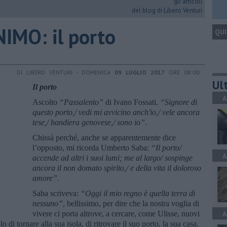
gli articoli
del blog di Libero Venturi
IMO: il porto
QUI
DI LIBERO VENTURI - DOMENICA
09 LUGLIO 2017
ORE 08:00
Ult
Il porto
A
Ascolto
“Passalento”
di Ivano Fossati.
“Signore di
questo porto,/ vedi mi avvicino anch'io,/ vele ancora
tese,/ bandiera genovese,/ sono io”
.
Chissà perché, anche se apparentemente dice
l’opposto, mi ricorda Umberto Saba:
“Il porto/
A
accende ad altri i suoi lumi; me al largo/ sospinge
ancora il non domato spirito,/ e della vita il doloroso
amore”
.
Saba scriveva:
“Oggi il mio regno è quella terra di
nessuno”
, bellissimo, per dire che la nostra voglia di
vivere ci porta altrove, a cercare, come Ulisse, nuovi
A
di tornare alla sua isola, di ritrovare il suo porto, la sua casa.