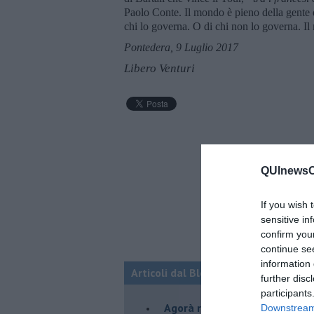
Paolo Conte. Il mondo è pieno della gente
chi lo governa. O di chi non lo governa. Il
Pontedera, 9 Luglio 2017
Libero Venturi
QUInewsCe
If you wish 
sensitive in
confirm you
continue se
information 
Articoli dal Blog “Pensieri della dom
further disc
participants
​Agorà reloaded
Downstream 