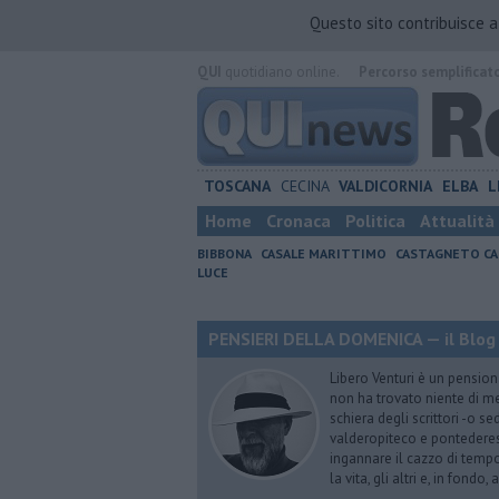
Questo sito contribuisce 
QUI
quotidiano online.
Percorso semplificat
TOSCANA
CECINA
VALDICORNIA
ELBA
L
Home
Cronaca
Politica
Attualità
BIBBONA
CASALE MARITTIMO
CASTAGNETO CA
LUCE
PENSIERI DELLA DOMENICA — il Blog 
Libero Venturi è un pension
non ha trovato niente di meg
schiera degli scrittori -o se
valderopiteco e pontederes
ingannare il cazzo di temp
la vita, gli altri e, in fondo