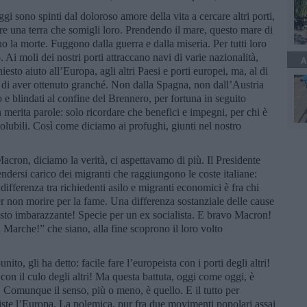
i sono spinti dal doloroso amore della vita a cercare altri porti,
are una terra che somigli loro. Prendendo il mare, questo mare di
no la morte. Fuggono dalla guerra e dalla miseria. Per tutti loro
 Ai moli dei nostri porti attraccano navi di varie nazionalità,
A
esto aiuto all’Europa, agli altri Paesi e porti europei, ma, al di
re di aver ottenuto granché. Non dalla Spagna, non dall’Austria
o e blindati al confine del Brennero, per fortuna in seguito
merita parole: solo ricordare che benefici e impegni, per chi è
olubili. Così come diciamo ai profughi, giunti nel nostro
on, diciamo la verità, ci aspettavamo di più. Il Presidente
ndersi carico dei migranti che raggiungono le coste italiane:
ifferenza tra richiedenti asilo e migranti economici è fra chi
r non morire per la fame. Una differenza sostanziale delle cause
osto imbarazzante! Specie per un ex socialista. E bravo Macron!
 Marche!” che siano, alla fine scoprono il loro volto
to, gli ha detto: facile fare l’europeista con i porti degli altri!
 con il culo degli altri! Ma questa battuta, oggi come oggi, è
 Comunque il senso, più o meno, è quello. E il tutto per
siste l’Europa. La polemica, pur fra due movimenti popolari assai