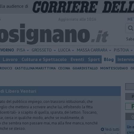
alla audience di
o
Aggiornato alle 10:16
ME
Sab
IVORNO
PISA
GROSSETO
LUCCA
MASSA CARRARA
PISTOIA
Lavoro
Cultura e Spettacolo
Eventi
Sport
Blog
Intervi
RDUCCI
CASTELLINA MARITTIMA
CECINA
GUARDISTALLO
MONTESCUDAIO
O
di Libero Venturi
ato del pubblico impiego, con trascorsi istituzionali, che
lio che mettersi a scrivere anche lui, infoltendo la fitta
dicenti tali- a scapito di quella, sparuta, dei lettori. Toscano,
Q
e, cerca in qualche modo, anche se inutilmente, di
o che sembra non passare mai, ma alla fine manca, nonché
​Un 
, anche se stesso.
Vedi tutti
civ