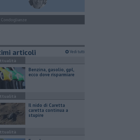
Condoglianze
imi articoli
Vedi tutti
ttualità
​Benzina, gasolio, gpl,
ecco dove risparmiare
ttualità
Il nido di Caretta
caretta continua a
stupire
ttualità