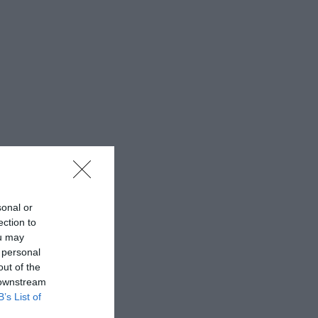
sonal or
ection to
ou may
 personal
out of the
 downstream
B’s List of