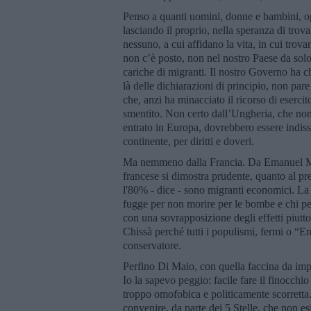
Penso a quanti uomini, donne e bambini, ogg
lasciando il proprio, nella speranza di trov
nessuno, a cui affidano la vita, in cui trova
non c’è posto, non nel nostro Paese da solo.
cariche di migranti. Il nostro Governo ha chi
là delle dichiarazioni di principio, non pa
che, anzi ha minacciato il ricorso di esercit
smentito. Non certo dall’Ungheria, che non 
entrato in Europa, dovrebbero essere indiss
continente, per diritti e doveri.
Ma nemmeno dalla Francia. Da Emanuel Macr
francese si dimostra prudente, quanto al pre
l'80% - dice - sono migranti economici. La d
fugge per non morire per le bombe e chi pe
con una sovrapposizione degli effetti piutt
Chissà perché tutti i populismi, fermi o “En
conservatore.
Perfino Di Maio, con quella faccina da impuni
Io la sapevo peggio: facile fare il finocchio
troppo omofobica e politicamente scorretta.
convenire, da parte dei 5 Stelle, che non e