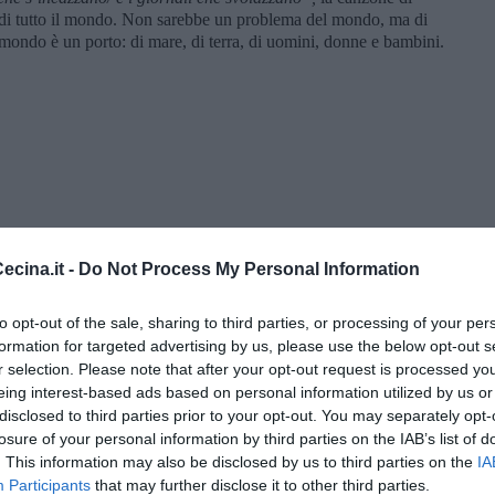
 di tutto il mondo. Non sarebbe un problema del mondo, ma di
 mondo è un porto: di mare, di terra, di uomini, donne e bambini.
cina.it -
Do Not Process My Personal Information
to opt-out of the sale, sharing to third parties, or processing of your per
formation for targeted advertising by us, please use the below opt-out s
r selection. Please note that after your opt-out request is processed y
eing interest-based ads based on personal information utilized by us or
disclosed to third parties prior to your opt-out. You may separately opt-
enica” di Libero Venturi
losure of your personal information by third parties on the IAB’s list of
. This information may also be disclosed by us to third parties on the
IA
Participants
that may further disclose it to other third parties.