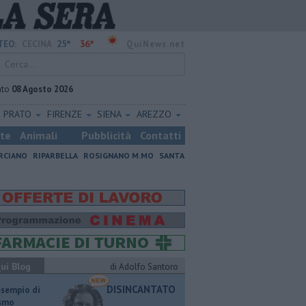
25°
36°
TEO:
CECINA
QuiNews.net
ato
08 Agosto 2026
PRATO
FIRENZE
SIENA
AREZZO
ste
Animali
Pubblicità
Contatti
RCIANO
RIPARBELLA
ROSIGNANO M.MO
SANTA
ui Blog
di Adolfo Santoro
DISINCANTATO
esempio di
ismo