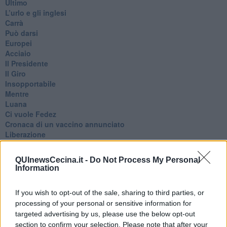
Ultimo
​L’urlo e gli inglesi
Carrà
Può darsi
Europei
Acciaio
Il Presidente
​Il Giro
Insopportabile
​Mentre
Luana
​Ci vuole Fedez
​Cronaca di un vaccino annunciato
​Liberazione
Esternazioni
Vaxzevria
QUInewsCecina.it -
Do Not Process My Personal
Nazionali
Information
​Ricorrenze e celebrazioni
Marte
If you wish to opt-out of the sale, sharing to third parties, or
​Crapa pelada
processing of your personal or sensitive information for
​I soliti noti
targeted advertising by us, please use the below opt-out
Arie
​Vaccine Easing
section to confirm your selection. Please note that after your