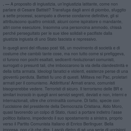
. —
A proposito di ingiustizia, un’ingiustizia latitante, come non
parlare di Cesare Battisti? Transfuga dagli anni di piombo, sfuggito
a sette processi, scampato a diverse condanne definitive, gli si
attribuiscono quattro omicidi, alcuni come ispiratore o mandante,
altri come esecutore. Insomma una personcina ammodo, chissà
perché perseguitato per le sue idee solidali e pacifiste dalla
giustizia ingiusta di uno Stato fascista e repressivo.
In quegli anni del riflusso post ‘68, un movimento di società e di
costume che cambiò tante cose, ma non tutto come si prefiggeva,
ci furono non pochi esaltati, sedicenti rivoluzionari comunisti,
surrogati o presunti tali, che imboccarono la via della clandestinità e
della lotta armata. Ideologi fanatici e violenti, esistenze perse di una
gioventù perduta. Battisti fu uno di questi. Militava nei Pac, proletari
armati per il comunismo. Addirittura! Armati erano, comunisti
bisognerebbe vedere. Terroristi di sicuro. Il terrorismo delle BR e
similari incrociò in quegli anni servizi segreti, deviati e non, interni e
internazionali, oltre che criminalità comune. Di fatto, specie con
l’uccisione del presidente della Democrazia Cristiana, Aldo Moro,
quasi favorendo un colpo di Stato, riuscì a portare indietro l’asse
politico italiano, impedendo il suo spostamento a sinistra, proprio
verso il Partito Comunista Italiano di Enrico Berlinguer. Bella
impresa, non c’è che dire. Lasciò dietro di sé una serie di uccisioni