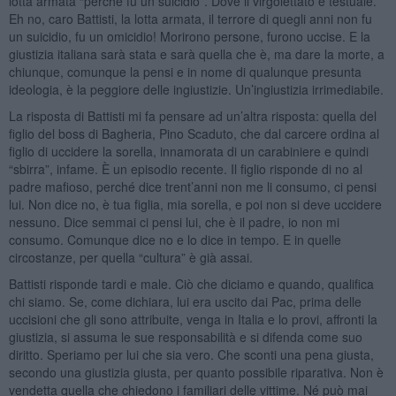
lotta armata “perché fu un suicidio”. Dove il virgolettato è testuale.
Eh no, caro Battisti, la lotta armata, il terrore di quegli anni non fu
un suicidio, fu un omicidio! Morirono persone, furono uccise. E la
giustizia italiana sarà stata e sarà quella che è, ma dare la morte, a
chiunque, comunque la pensi e in nome di qualunque presunta
ideologia, è la peggiore delle ingiustizie. Un’ingiustizia irrimediabile.
La risposta di Battisti mi fa pensare ad un’altra risposta: quella del
figlio del boss di Bagheria, Pino Scaduto, che dal carcere ordina al
figlio di uccidere la sorella, innamorata di un carabiniere e quindi
“sbirra”, infame. È un episodio recente. Il figlio risponde di no al
padre mafioso, perché dice trent’anni non me li consumo, ci pensi
lui. Non dice no, è tua figlia, mia sorella, e poi non si deve uccidere
nessuno. Dice semmai ci pensi lui, che è il padre, io non mi
consumo. Comunque dice no e lo dice in tempo. E in quelle
circostanze, per quella “cultura” è già assai.
Battisti risponde tardi e male. Ciò che diciamo e quando, qualifica
chi siamo. Se, come dichiara, lui era uscito dai Pac, prima delle
uccisioni che gli sono attribuite, venga in Italia e lo provi, affronti la
giustizia, si assuma le sue responsabilità e si difenda come suo
diritto. Speriamo per lui che sia vero. Che sconti una pena giusta,
secondo una giustizia giusta, per quanto possibile riparativa. Non è
vendetta quella che chiedono i familiari delle vittime. Né può mai