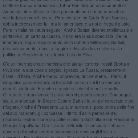
scrittore franco-marocchino, Tahar Ben Jelloun ed esponenti di
Amnesty International a titolo personale non hanno mancato di
solidarizzare con il nostro. Pare che perfino Carla Bruni Sarkozy
abbia intercesso per lui, ma lei smentisce e a noi ci frega il giusto.
Pure in Italia ha i suoi seguaci. Anche Battisti diventò intellettuale e
scrittore di un certo successo. Il noir era la sua specialità. Se ne
intendeva. Dopo l’esaurimento della dottrina Mitterand, Battisti,
miracolosamente, riuscì a fuggire in Brasile dove chiese asilo
politico al Presidente Luiz Inácio Lula da Silva.
C’è un’internazionale marxista che aiuta i terroristi rossi! Sbotta in
tivvù con la sua voce d’angelo, Ignazio La Russa, presidente di
Fratelli d’Italia. Anche meno, onorevole, anche meno... Pensi, il
simpatico parlamentare, ai terroristi neri e a chi li ha sempre
coperti, piuttosto. E anche a qualche scheletro nell’armadio.
Oltretutto, il marxismo di Lula lo vorrei proprio vedere. Comunque
sia, è una boiata. In Brasile Cesare Battisti fu un po’ carcerato e poi
rifugiato, finché il Presidente Lula, in extremis, poco prima della fine
del suo mandato, gli concesse il diritto d’asilo permanente,
rifiutando l’estradizione più volte richiesta dall’Italia e dal Presidente
Giorgio Napolitano. Ora il vento in Brasile è cambiato, l’attuale
governo di destra sembra favorevole a revocargli il visto e
accordare l’estradizione in Italia. Oltretutto è stato recentemente