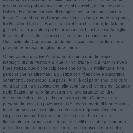
arrestato dalla polizia brasiliana, e poi rilasciato, al confine con la
Bolivia, dove forse cercava di scappare con un bel po’ di valuta in
tasca. Ci sarebbe una divergenza di legislazione, quanto alle pene,
tra Brasile ed Italia: in Brasile basterebbero trent’anni, in Italia non
gli basta un ergastolo e poi in terra carioca il nostro tiene famiglia,
terza moglie e prole, e pare ci sia per questo un inciampo
Costituzionale. Come quando da noi, si scansava il militare: non
può partire, è capofamiglia. Più o meno.
Quando parla o scrive Adriano Sofri, che fu uno dei leader
ideologici di quel tempo e di quella rivoluzione di cui Pasolini rivelò
l’inesistenza, quello che colpisce è che parla un intellettuale, una
persona che ha affrontato la giustizia con riflessione e autocritica,
seriamente, comunque la si pensi. Al di là del pentitismo, che pure
contribuì, con la dissociazione, alla sconfitta del terrorismo. Quando
parla Battisti, hai solo l’impressione di uno strafottente, di un
delinquente sbruffone, un impunito arrogante. Oppure di una
persona da poco, un poveraccio. C’è modo e modo di tenere alta la
testa, ammesso che sia giusto e possibile in queste circostanze.
Colpisce una sua dichiarazione, in risposta ad un cronista,
finalmente comprensiva del dolore delle vittime e sbrigativamente
autocritica: non rinnego le mie idee, ma riconosco l’errore della