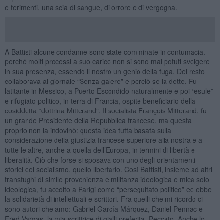
e ferimenti, una scia di sangue, di orrore e di vergogna.
A Battisti alcune condanne sono state comminate in contumacia,
perché molti processi a suo carico non si sono mai potuti svolgere
in sua presenza, essendo il nostro un genio della fuga. Del resto
collaborava al giornale “Senza galere” e perciò se la dette. Fu
latitante in Messico, a Puerto Escondido naturalmente e poi “esule”
e rifugiato politico, in terra di Francia, ospite beneficiario della
cosiddetta “dottrina Mitterand”. Il socialista François Mitterand, fu
un grande Presidente della Repubblica francese, ma questa
proprio non la indovinò: questa idea tutta basata sulla
considerazione della giustizia francese superiore alla nostra e a
tutte le altre, anche a quella dell’Europa, in termini di libertà e
liberalità. Ciò che forse si sposava con uno degli orientamenti
storici del socialismo, quello libertario. Così Battisti, insieme ad altri
transfughi di simile provenienza e militanza ideologica e mica solo
ideologica, fu accolto a Parigi come “perseguitato politico” ed ebbe
la solidarietà di intellettuali e scrittori. Fra quelli che mi ricordo ci
sono autori che amo: Gabriel García Márquez, Daniel Pennac e
Fred Vargas, la mia scrittrice di gialli preferita. Peccato. Anche lo