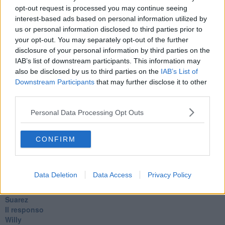
No profit
opt-out request is processed you may continue seeing
Dragonheart
interest-based ads based on personal information utilized by
Con-ter?
us or personal information disclosed to third parties prior to
​Con-te
your opt-out. You may separately opt-out of the further
Coincidenze e crisi
disclosure of your personal information by third parties on the
L'amico
IAB’s list of downstream participants. This information may
​L’anno del vaccino
also be disclosed by us to third parties on the
IAB’s List of
Giulio Regeni
Downstream Participants
that may further disclose it to other
​Il rosario
third parties.
Paolo Rossi
Maradona
Personal Data Processing Opt Outs
Cronaca
​Ancora Covid
​Biden!
CONFIRM
In memoria
​Ancora Francesco
Rieccoci
Data Deletion
Data Access
Privacy Policy
Tenet
Francesco
Suarez
​Il responso
Willy