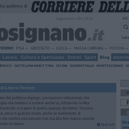
alla audience di
o
Aggiornato alle 10:16
ME
Sab
IVORNO
PISA
GROSSETO
LUCCA
MASSA CARRARA
PISTOIA
Lavoro
Cultura e Spettacolo
Eventi
Sport
Blog
Intervi
RDUCCI
CASTELLINA MARITTIMA
CECINA
GUARDISTALLO
MONTESCUDAIO
O
di Libero Venturi
ato del pubblico impiego, con trascorsi istituzionali, che
lio che mettersi a scrivere anche lui, infoltendo la fitta
dicenti tali- a scapito di quella, sparuta, dei lettori. Toscano,
Q
e, cerca in qualche modo, anche se inutilmente, di
o che sembra non passare mai, ma alla fine manca, nonché
​Un 
, anche se stesso.
Vedi tutti
civ