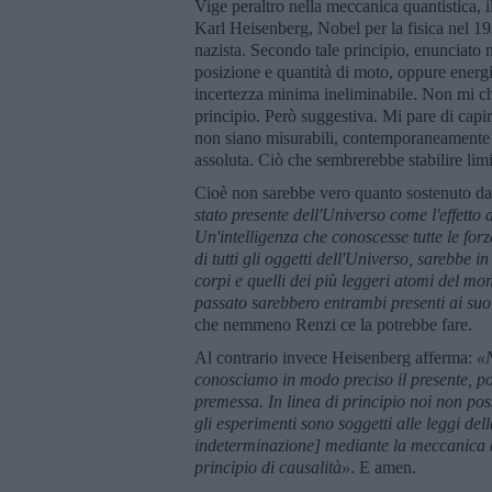
Vige peraltro nella meccanica quantistica, i
Karl Heisenberg, Nobel per la fisica nel 19
nazista. Secondo tale principio, enunciato 
posizione e quantità di moto, oppure energ
incertezza minima ineliminabile. Non mi chie
principio. Però suggestiva. Mi pare di capi
non siano misurabili, contemporaneamente o
assoluta. Ciò che sembrerebbe stabilire limi
Cioè non sarebbe vero quanto sostenuto d
stato presente dell'Universo come l'effetto 
Un'intelligenza che conoscesse tutte le forz
di tutti gli oggetti dell'Universo, sarebbe
corpi e quelli dei più leggeri atomi del mon
passato sarebbero entrambi presenti ai suo
che nemmeno Renzi ce la potrebbe fare.
Al contrario invece Heisenberg afferma:
«N
conosciamo in modo preciso il presente, pos
premessa. In linea di principio noi non possi
gli esperimenti sono soggetti alle leggi del
indeterminazione] mediante la meccanica qua
principio di causalità»
. E amen.