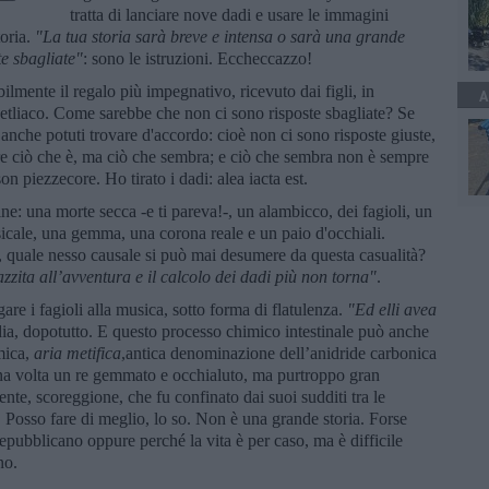
tratta di lanciare nove dadi e usare le immagini
toria.
"La tua storia sar
à breve e intensa o sar
à una grande
e sbagliate"
: sono le istruzioni. Eccheccazzo!
ilmente il regalo più impegnativo, ricevuto dai figli, in
A
netliaco. Come sarebbe che non ci sono risposte sbagliate? Se
o anche potuti trovare d'accordo: cioè non ci sono risposte giuste,
mpre ciò che è, ma ciò che sembra; e ciò che sembra non è sempre
on piezzecore. Ho tirato i dadi: alea iacta est.
ne: una morte secca -e ti pareva!-, un alambicco, dei fagioli, un
icale, una gemma, una corona reale e un paio d'occhiali.
, quale nesso causale si può mai desumere da questa casualità?
zzita all’avventura e il calcolo dei dadi più non torna"
.
re i fagioli alla musica, sotto forma di flatulenza.
"Ed elli avea
a, dopotutto. E questo processo chimico intestinale può anche
mica,
aria metifica
,antica denominazione dell’anidride carbonica
 una volta un re gemmato e occhialuto, ma purtroppo gran
te, scoreggione, che fu confinato dai suoi sudditi tra le
. Posso fare di meglio, lo so. Non è una grande storia. Forse
epubblicano oppure perché la vita è per caso, ma è difficile
no.