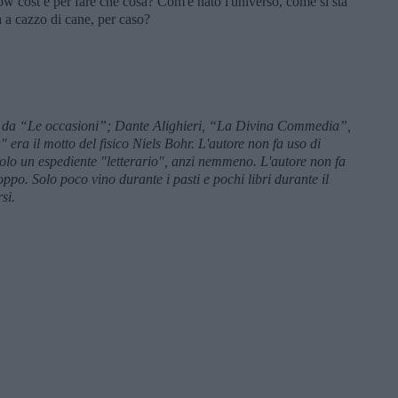
low cost e per fare che cosa? Com'è nato l'universo, come si sta
 a cazzo di cane, per caso?
, da “Le occasioni”;
Dante Alighieri
, “
La Divina Commedia
”,
era il motto del fisico
Niels Bohr. L'autore non fa uso di
 solo un espediente "letterario", anzi nemmeno. L'autore non fa
ppo. Solo poco vino durante i pasti e pochi libri durante il
si.