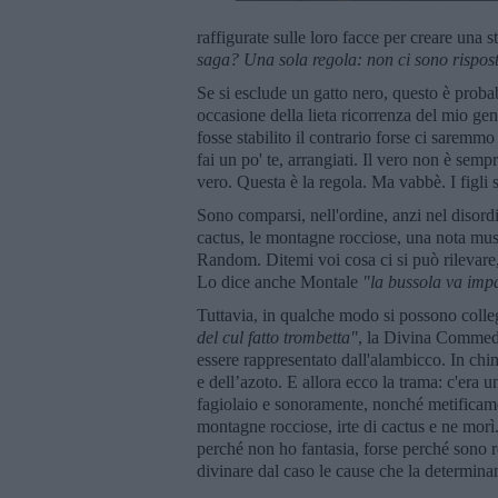
raffigurate sulle loro facce per creare una s
saga? Una sola regola: non ci sono rispost
Se si esclude un gatto nero, questo è probab
occasione della lieta ricorrenza del mio ge
fosse stabilito il contrario forse ci saremm
fai un po' te, arrangiati. Il vero non è se
vero. Questa è la regola. Ma vabbè. I figli s
Sono comparsi, nell'ordine, anzi nel disordi
cactus, le montagne rocciose, una nota mus
Random. Ditemi voi cosa ci si può rilevare
Lo dice anche Montale
"la bussola va impa
Tuttavia, in qualche modo si possono collega
del cul fatto trombetta"
, la Divina Commedi
essere rappresentato dall'alambicco. In chi
e dell’azoto. E allora ecco la trama: c'era
fagiolaio e sonoramente, nonché metificamen
montagne rocciose, irte di cactus e ne morì
perché non ho fantasia, forse perché sono r
divinare dal caso le cause che la determina