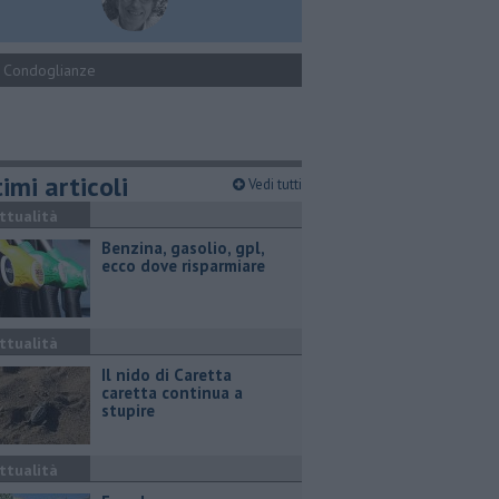
Condoglianze
imi articoli
Vedi tutti
ttualità
​Benzina, gasolio, gpl,
ecco dove risparmiare
ttualità
Il nido di Caretta
caretta continua a
stupire
ttualità