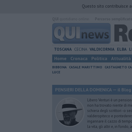
Questo sito contribuisce 
QUI
quotidiano online.
Percorso semplificat
TOSCANA
CECINA
VALDICORNIA
ELBA
L
Home
Cronaca
Politica
Attualità
BIBBONA
CASALE MARITTIMO
CASTAGNETO CA
LUCE
PENSIERI DELLA DOMENICA — il Blog 
Libero Venturi è un pension
non ha trovato niente di meg
schiera degli scrittori -o se
valderopiteco e pontederes
ingannare il cazzo di temp
la vita, gli altri e, in fondo