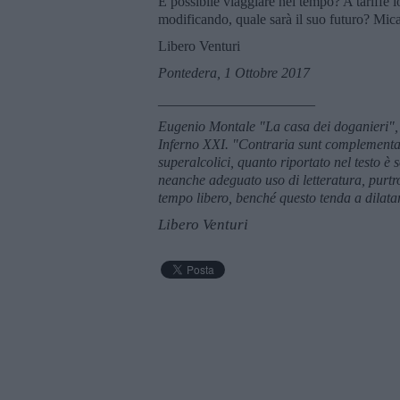
È possibile viaggiare nel tempo? A tariffe 
modificando, quale sarà il suo futuro? Mica
Libero Venturi
Pontedera, 1 Ottobre 2017
______________________
Eugenio Montale "La casa dei doganieri"
Inferno XXI.
"Contraria sunt complementa" 
superalcolici, quanto riportato nel testo è
neanche adeguato uso di letteratura, purtro
tempo libero, benché questo tenda a dilatar
Libero Venturi