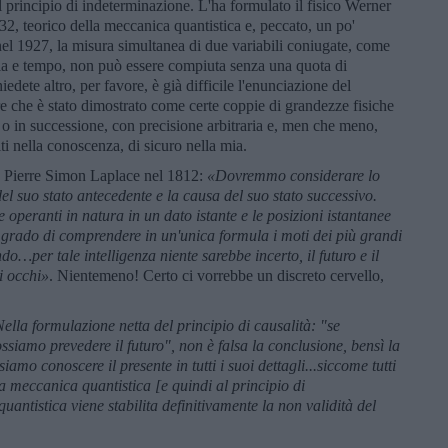
l principio di indeterminazione. L'ha formulato il fisico Werner
32, teorico della meccanica quantistica e, peccato, un po'
nel 1927, la misura simultanea di due variabili coniugate, come
ia e tempo, non può essere compiuta senza una quota di
dete altro, per favore, è già difficile l'enunciazione del
re che è stato dimostrato come certe coppie di grandezze fisiche
 in successione, con precisione arbitraria e, men che meno,
ti nella conoscenza, di sicuro nella mia.
a Pierre Simon Laplace nel 1812:
«Dovremmo considerare lo
del suo stato antecedente e la causa del suo stato successivo.
e operanti in natura in un dato istante e le posizioni istantanee
 in grado di comprendere in un'unica formula i moti dei più grandi
do…per tale intelligenza niente sarebbe incerto, il futuro e il
i occhi»
. Nientemeno! Certo ci vorrebbe un discreto cervello,
ella formulazione netta del principio di causalit
à: "se
siamo prevedere il futuro", non è falsa la conclusione, bensì la
amo conoscere il presente in tutti i suoi dettagli...siccome tutti
la meccanica quantistica [e quindi al principio di
ntistica viene stabilita definitivamente la non validit
à del