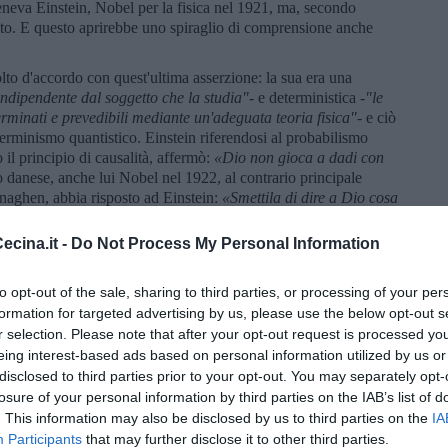
eneva Einstein, Nobel per la fisica nel 1921, ma, secondo
to. E questo aprirebbe uno spiraglio di comprensione anche
to d'accordo con quest'ultima asserzione: la sua era una
 indipendente dal soggetto che la studia"
- e deterministica -
"le
rminati e prevedibili mediante un'adeguata teoria fisica"
- e ciò
eterminismo quantistico. Einstein riferendosi al probabilismo
 il principio di causalità, affermò:
«Dio non gioca a dadi con
co danese, anche lui Nobel nel 1922, al contrario principale
penaghen, abbia risposto ad Einstein:
«Smettila di dire a Dio cosa
se la famosa frase
«Non riesco ancora a credere che Dio giochi a
no guadagnato il diritto di commettere degli errori»
. E lui era
cina.it -
Do Not Process My Personal Information
 Mi sono infilato in una disputa tra premi Nobel e per di più in
, almeno in chimica, dice che l'alcol è una soluzione.
to opt-out of the sale, sharing to third parties, or processing of your per
 la famosa frase di Einstein alla luce delle conoscenze
formation for targeted advertising by us, please use the below opt-out s
nstein sbagliò quando disse: "Dio non gioca a dadi". La
r selection. Please note that after your opt-out request is processed y
nfatti non solo che Dio gioca a dadi, ma che a volte ci confonda
eing interest-based ads based on personal information utilized by us or
disclosed to third parties prior to your opt-out. You may separately opt-
he abbia il sottoscritto con le sue storielle di dadi? Secondo la
losure of your personal information by third parties on the IAB’s list of
obabilistico, complementare, indeterminato; per il principio della
. This information may also be disclosed by us to third parties on the
IA
 Come si fa ad andare avanti così e stare sereni! Ci succede per
Participants
that may further disclose it to other third parties.