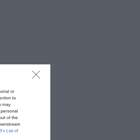
sonal or
ection to
ou may
 personal
out of the
 downstream
B’s List of