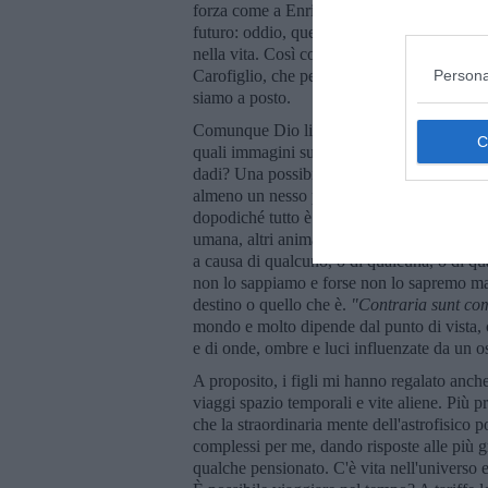
forza come a Enrico Letta. Non conoscendo
futuro: oddio, questo spiegherebbe tante cose
nella vita. Così come giustificherebbe la pre
Persona
Carofiglio, che per fortuna non è un fisico,
siamo a posto.
Comunque Dio li ha lanciati o no i suoi ben
quali immagini sulle facce, quali storie? Ma 
dadi? Una possibile risposta è: nessuno, il 
almeno un nesso primigenio esisterebbe tra c
dopodiché tutto è precipitato alla rinfusa,
umana, altri animali, aria, acqua, terra, pian
a causa di qualcuno, o di qualcuna, o di qua
non lo sappiamo e forse non lo sapremo mai,
destino o quello che è.
"Contraria sunt co
mondo e molto dipende dal punto di vista, ch
e di onde, ombre e luci influenzate da un o
A proposito, i figli mi hanno regalato anch
viaggi spazio temporali e vite aliene. Più 
che la straordinaria mente dell'astrofisico 
complessi per me, dando risposte alle più 
qualche pensionato. C'è vita nell'universo 