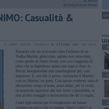
gli articoli
del blog di Libero Venturi
IMO: ​Casualità &
QUI
Ult
DI LIBERO VENTURI - DOMENICA
01 OTTOBRE 2017
ORE 08:00
A
Premetto che sto scrivendo sotto l'influsso di un
Vodka Martini, ghiacciato, agitato non mescolato,
come quello di James Bond, solo con l'aggiunta di
olive che in Inghilterra sanno una sega e, dopo la
Brexit, bisognerebbe non mandargliene più, così
A
imparano. E, ora che ci penso, nemmeno il Martini:
così no Martini, no party. Con questo evidente stato di
alterazione vengo al tema, assai arduo, per la verità,
sicuramente superiore alle mie forze o possibilità, se
non al mio coraggio o incoscienza che dir si voglia.
I miei figli adorati per il compleanno mi hanno
A
regalato un gioco che si chiama "Story Cubes": si