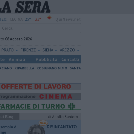
25°
35°
TEO:
CECINA
QuiNews.net
ato
08 Agosto 2026
PRATO
FIRENZE
SIENA
AREZZO
ste
Animali
Pubblicità
Contatti
RCIANO
RIPARBELLA
ROSIGNANO M.MO
SANTA
ui Blog
di Adolfo Santoro
DISINCANTATO
esempio di
ismo