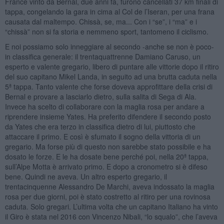
France vinto da Bernal, due anni fa, furono cancellati 37 km finali di
tappa, congelando la gara in cima al Col de l’Iseran, per una frana
causata dal maltempo. Chissà, se, ma... Con i “se”, i “ma” e i
“chissà” non si fa storia e nemmeno sport, tantomeno il ciclismo.
E noi possiamo solo inneggiare al secondo -anche se non è poco-
in classifica generale: il trentaquattrenne Damiano Caruso, un
esperto e valente gregario, libero di puntare alle vittorie dopo il ritiro
del suo capitano Mikel Landa, in seguito ad una brutta caduta nella
5ª tappa. Tanto valente che forse doveva approfittare della crisi di
Bernal e provare a lasciarlo dietro, sulla salita di Sega di Ala.
Invece ha scelto di collaborare con la maglia rosa per andare a
riprendere insieme Yates. Ha preferito difendere il secondo posto
da Yates che era terzo in classifica dietro di lui, piuttosto che
attaccare il primo. E così è sfumato il sogno della vittoria di un
gregario. Ma forse più di questo non sarebbe stato possibile e ha
dosato le forze. E le ha dosate bene perché poi, nella 20ª tappa,
sull’Alpe Motta è arrivato primo. E dopo a cronometro si è difeso
bene. Quindi ne aveva. Un altro esperto gregario, il
trentacinquenne Alessandro De Marchi, aveva indossato la maglia
rosa per due giorni, poi è stato costretto al ritiro per una rovinosa
caduta. Solo gregari. L’ultima volta che un capitano Italiano ha vinto
il Giro è stata nel 2016 con Vincenzo Nibali, “lo squalo”, che l’aveva