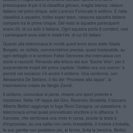
preoccupare di più è la classifica giovani, maglia bianca: nessun
italiano nei primi cinque, solo Lorenzo Fortunato è settimo. E nella
classifica a squadre, trofeo super team, nessuna squadra italiana
compare tra le prime cinque. Del resto le squadre partecipanti
erano 23, di cui solo 3 italiane. Ogni squadra porta 8 corridori, così
i partecipanti sono stati in totale184, di cui 53 italiani.
Quanto alla telecronaca le novità quest’anno sono state Giada
Borgato, ex ciclista, commentatrice precisa, quasi implacabile, su
ogni dettaglio e lo scrittore Fabio Genovesi che intercalava con
storie e racconti. Rimando alla lettura del suo “Esche Vive”, per il
sorprendente incipit del primo capitolo “Galileo era uno scemo” e
perché nel romanzo c’è anche il ciclismo. Una conferma, con
Alessandra De Stefano, il rito del “Processo alla tappa”, la
trasmissione creata da Sergio Zavoli.
Il ciclismo, comunque si pensi, rimane uno sport potente e
impietoso. Nella 18ª tappa del Giro, Rovereto-Stradella, il toscano
Alberto Bettiol raggiunge in fuga Remi Cavagna, un passistone, in
telecronaca ormai quasi pronosticato vincitore e lo affianca. Il
francese, che sembrava una moto in corsa, scuote la testa e
d’improvviso, su una salita non certo irresistibile, il motore s’imballa,
le sue gambe non pedalano più, si ferma, finita la benzina. Bettiol,