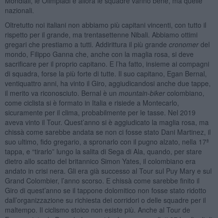
Mondiali, le Olimpiadi e allora le squadre vanno bene, ma quelle
nazionali.
Oltretutto noi italiani non abbiamo più capitani vincenti, con tutto il
rispetto per il grande, ma trentasettenne Nibali. Abbiamo ottimi
gregari che prestiamo a tutti. Addirittura il più grande
cronomer
del
mondo, Filippo Ganna che, anche con la maglia rosa, si deve
sacrificare per il proprio capitano. E l’ha fatto, insieme ai compagni
di squadra, forse la più forte di tutte. Il suo capitano, Egan Bernal,
ventiquattro anni, ha vinto il Giro, aggiudicandosi anche due tappe,
il merito va riconosciuto. Bernal è un
mountain-biker
colombiano,
come ciclista si è formato in Italia e risiede a Montecarlo,
sicuramente per il clima, probabilmente per le tasse. Nel 2019
aveva vinto il Tour. Quest’anno si è aggiudicato la maglia rosa, ma
chissà come sarebbe andata se non ci fosse stato Dani Martinez, il
suo ultimo, fido gregario, a spronarlo con il pugno alzato, nella 17ª
tappa, e “tirarlo” lungo la salita di Sega di Ala, quando, per stare
dietro allo scatto del britannico Simon Yates, il colombiano era
andato in crisi nera. Gli era già successo al Tour sul Puy Mary e sul
Grand Colombier, l’anno scorso. E chissà come sarebbe finito il
Giro di quest’anno se il tappone dolomitico non fosse stato ridotto
dall’organizzazione su richiesta dei corridori o delle squadre per il
maltempo. Il ciclismo stoico non esiste più. Anche al Tour de