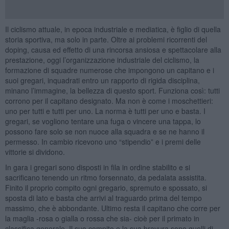
Il ciclismo attuale, in epoca industriale e mediatica, è figlio di quella
storia sportiva, ma solo in parte. Oltre ai problemi ricorrenti del
doping, causa ed effetto di una rincorsa ansiosa e spettacolare alla
prestazione, oggi l’organizzazione industriale del ciclismo, la
formazione di squadre numerose che impongono un capitano e i
suoi gregari, inquadrati entro un rapporto di rigida disciplina,
minano l’immagine, la bellezza di questo sport. Funziona così: tutti
corrono per il capitano designato. Ma non è come i moschettieri:
uno per tutti e tutti per uno. La norma è tutti per uno e basta. I
gregari, se vogliono tentare una fuga o vincere una tappa, lo
possono fare solo se non nuoce alla squadra e se ne hanno il
permesso. In cambio ricevono uno “stipendio” e i premi delle
vittorie si dividono.
In gara i gregari sono disposti in fila in ordine stabilito e si
sacrificano tenendo un ritmo forsennato, da pedalata assistita.
Finito il proprio compito ogni gregario, spremuto e spossato, si
sposta di lato e basta che arrivi al traguardo prima del tempo
massimo, che è abbondante. Ultimo resta il capitano che corre per
la maglia -rosa o gialla o rossa che sia- cioè per il primato in
classifica generale. Il suo compito e la sua bravura sono quelli di