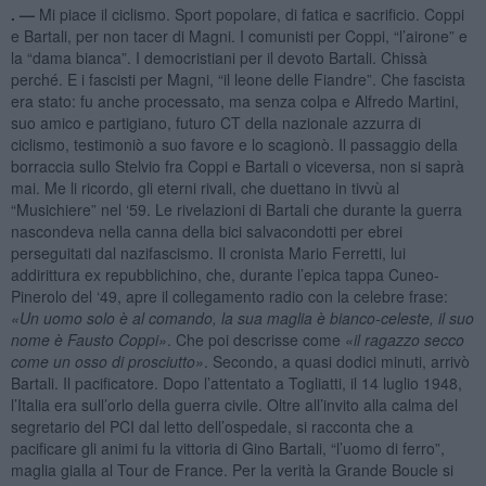
. —
Mi piace il ciclismo. Sport popolare, di fatica e sacrificio. Coppi
e Bartali, per non tacer di Magni. I comunisti per Coppi, “l’airone” e
la “dama bianca”. I democristiani per il devoto Bartali. Chissà
perché. E i fascisti per Magni, “il leone delle Fiandre”. Che fascista
era stato: fu anche processato, ma senza colpa e Alfredo Martini,
suo amico e partigiano, futuro CT della nazionale azzurra di
ciclismo, testimoniò a suo favore e lo scagionò. Il passaggio della
borraccia sullo Stelvio fra Coppi e Bartali o viceversa, non si saprà
mai. Me li ricordo, gli eterni rivali, che duettano in tivvù al
“Musichiere” nel ‘59. Le rivelazioni di Bartali che durante la guerra
nascondeva nella canna della bici salvacondotti per ebrei
perseguitati dal nazifascismo. Il cronista Mario Ferretti, lui
addirittura ex repubblichino, che, durante l’epica tappa Cuneo-
Pinerolo del ‘49, apre il collegamento radio con la celebre frase:
«Un uomo solo è al comando, la sua maglia è bianco-celeste, il suo
nome è Fausto Coppi»
. Che poi descrisse come
«il ragazzo secco
come un osso di prosciutto»
. Secondo, a quasi dodici minuti, arrivò
Bartali. Il pacificatore. Dopo l’attentato a Togliatti, il 14 luglio 1948,
l’Italia era sull’orlo della guerra civile. Oltre all’invito alla calma del
segretario del PCI dal letto dell’ospedale, si racconta che a
pacificare gli animi fu la vittoria di Gino Bartali, “l’uomo di ferro”,
maglia gialla al Tour de France. Per la verità la Grande Boucle si