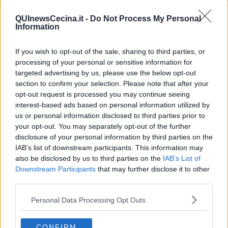
Libero Venturi
QUInewsCecina.it -
Do Not Process My Personal
Information
If you wish to opt-out of the sale, sharing to third parties, or
processing of your personal or sensitive information for
Se vuoi leggere le notizie principali della Toscana iscriviti alla
targeted advertising by us, please use the below opt-out
Newsletter QUInews - ToscanaMedia.
Arriva gratis tutti i giorni
section to confirm your selection. Please note that after your
alle 20:00 direttamente nella tua casella di posta.
opt-out request is processed you may continue seeing
Basta cliccare
QUI
interest-based ads based on personal information utilized by
us or personal information disclosed to third parties prior to
Videogallery
your opt-out. You may separately opt-out of the further
disclosure of your personal information by third parties on the
IAB’s list of downstream participants. This information may
also be disclosed by us to third parties on the
IAB’s List of
Downstream Participants
that may further disclose it to other
third parties.
Personal Data Processing Opt Outs
CONFIRM