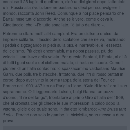
concluse il 25 luglio di quell’anno, cioè undici giorni dopo l’attentato
e in Russia alla rivoluzione ne bastarono dieci per sconvolgere il
mondo, racconta John Reed. Comunque a noi piace pensarlo che
Bartali mise tutti d’accordo. Anche se è vero, come diceva lui,
Ginettaccio, che: «l’è tutto sbagliato, l’è tutto da rifare!».
Potremmo citare molti altri campioni. Era un ciclismo eroico, da
imprese solitarie. Il fascino dello scalatore che se ne va, mulinando
i pedali o zigzagando in piedi sulla bici, è inarrivabile, è l’essenza
del ciclismo. Più degli encomiabili, ma noiosi passisti, più dei
velocisti, kamikaze della volata. Per questo Pantani, il Pirata, al di là
di tutti i guai suoi e del ciclismo malato, ci resta nel cuore. Come i
pionieri di un’Italia contadina: lo spazzacamino valdostano Maurice
Garin, due polli, tre bistecche, frittatona, due litri di rosso buttati in
corpo, dopo aver vinto la prima tappa della storia del Tour de
France nel 1903, 467 km da Parigi a Lione. “Culo di ferro” era il suo
soprannome. O il leggendario Luisòn, Luigi Ganna, un pezzo
d’uomo, “il re del fango”, trionfatore al primo Giro d’Italia del 1909,
che al cronista che gli chiede le sue impressioni a caldo dopo la
vittoria, gliele dice quale sono, in dialetto lombardo:
«me brüsa tant
‘
l cü
!
»
. Perché non solo le gambe, in bicicletta, sono messe a dura
prova.