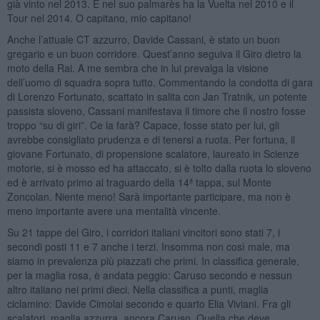
già vinto nel 2013. E nel suo palmarès ha la Vuelta nel 2010 e il
Tour nel 2014. O capitano, mio capitano!
Anche l’attuale CT azzurro, Davide Cassani, è stato un buon
gregario e un buon corridore. Quest’anno seguiva il Giro dietro la
moto della Rai. A me sembra che in lui prevalga la visione
dell’uomo di squadra sopra tutto. Commentando la condotta di gara
di Lorenzo Fortunato, scattato in salita con Jan Tratnik, un potente
passista sloveno, Cassani manifestava il timore che il nostro fosse
troppo “su di giri”. Ce la farà? Capace, fosse stato per lui, gli
avrebbe consigliato prudenza e di tenersi a ruota. Per fortuna, il
giovane Fortunato, di propensione scalatore, laureato in Scienze
motorie, si è mosso ed ha attaccato, si è tolto dalla ruota lo sloveno
ed è arrivato primo al traguardo della 14ª tappa, sul Monte
Zoncolan. Niente meno! Sarà importante participare, ma non è
meno importante avere una mentalità vincente.
Su 21 tappe del Giro, i corridori italiani vincitori sono stati 7, i
secondi posti 11 e 7 anche i terzi. Insomma non così male, ma
siamo in prevalenza più piazzati che primi. In classifica generale,
per la maglia rosa, è andata peggio: Caruso secondo e nessun
altro italiano nei primi dieci. Nella classifica a punti, maglia
ciclamino: Davide Cimolai secondo e quarto Elia Viviani. Fra gli
scalatori, maglia azzurra, ancora Caruso. Quella che deve