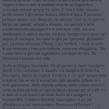
reggere il ritmo e dare la pedalata vincente sul traguardo o
comunque arrivare sempre fra i primi. E mica è facile, ma puoi
anche vincere il giro senza nessuna vittoria di tappa. È successo.
Le tappe spesso sono disegnate con percorsi medi: ce ne sono un
bel po’ per passisti, velocisti e
finisseur
, con percorsi e arrivi
prevalentemente pianeggianti e le altre sono miste, con una
distribuzione di salite e discese, ma brevi. Sempre meno sono i veri
tapponi di montagna, con salite lunghe per i
grimpeur
, gli scalatori
puri. La corsa attraversa il Paese, il suo territorio, i monti, le coste,
le sue celebrate o trascurate bellezze, come una villeggiatura. Città
e paesi fanno a gara per aggiudicarsi una tappa del Giro. Da
Pontedera è passato due volte.
Anche se bisogna riconoscere che gli sponsor e i team raccolgono
talenti, a me, comunque, le squadre e la disciplina di corsa che
impongono, stanno sui coglioni. Il ciclismo è uno sport sempre bello
a vedersi, ma, se non è ammazzato dalle squadre, tuttavia ne è
ferito gravemente. Addio imprese solitarie, addio ciclismo eroico! O
come sarebbe più bello se ogni corridore corresse per sé e alla fine
si vede chi è più bravo e più forte! Anche se il paragone è
improponibile, il ciclismo dovrebbe assomigliare un po’ più
all’atletica e un po’ meno al calcio. Poi ci sono gli Europei, i