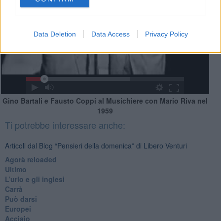
Data Deletion
Data Access
Privacy Policy
Gino Bartali e Fausto Coppi al Musichiere con Mario Riva nel
1959
Ti potrebbe interessare anche:
Articoli dal Blog “Pensieri della domenica” di Libero Venturi
​Agorà reloaded
Ultimo
​L’urlo e gli inglesi
Carrà
Può darsi
Europei
Acciaio