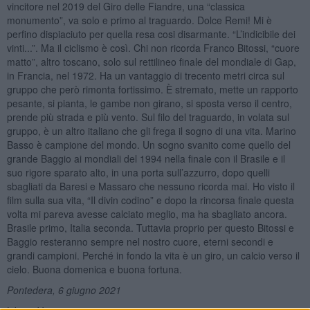
vincitore nel 2019 del Giro delle Fiandre, una “classica
monumento”, va solo e primo al traguardo. Dolce Remi! Mi è
perfino dispiaciuto per quella resa cosi disarmante. “L’indicibile dei
vinti...”. Ma il ciclismo è così. Chi non ricorda Franco Bitossi, “cuore
matto”, altro toscano, solo sul rettilineo finale del mondiale di Gap,
in Francia, nel 1972. Ha un vantaggio di trecento metri circa sul
gruppo che però rimonta fortissimo. È stremato, mette un rapporto
pesante, si pianta, le gambe non girano, si sposta verso il centro,
prende più strada e più vento. Sul filo del traguardo, in volata sul
gruppo, è un altro italiano che gli frega il sogno di una vita. Marino
Basso è campione del mondo. Un sogno svanito come quello del
grande Baggio ai mondiali del 1994 nella finale con il Brasile e il
suo rigore sparato alto, in una porta sull’azzurro, dopo quelli
sbagliati da Baresi e Massaro che nessuno ricorda mai. Ho visto il
film sulla sua vita, “Il divin codino” e dopo la rincorsa finale questa
volta mi pareva avesse calciato meglio, ma ha sbagliato ancora.
Brasile primo, Italia seconda. Tuttavia proprio per questo Bitossi e
Baggio resteranno sempre nel nostro cuore, eterni secondi e
grandi campioni. Perché in fondo la vita è un giro, un calcio verso il
cielo. Buona domenica e buona fortuna.
Pontedera, 6 giugno 2021