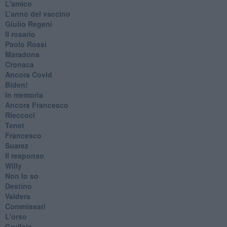
L'amico
​L’anno del vaccino
Giulio Regeni
​Il rosario
Paolo Rossi
Maradona
Cronaca
​Ancora Covid
​Biden!
In memoria
​Ancora Francesco
Rieccoci
Tenet
Francesco
Suarez
​Il responso
Willy
Non lo so
Destino
Valdera
Commissari
L'orso
Grullaia