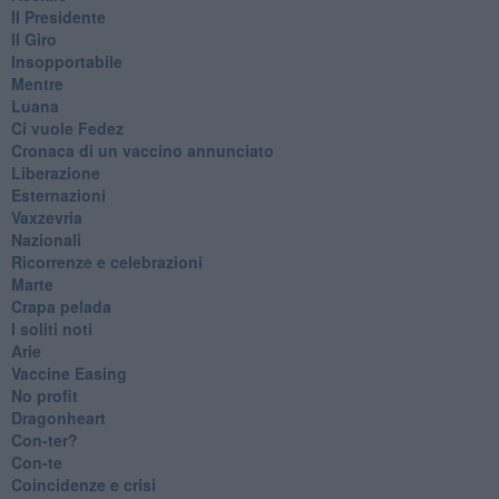
Il Presidente
​Il Giro
Insopportabile
​Mentre
Luana
​Ci vuole Fedez
​Cronaca di un vaccino annunciato
​Liberazione
Esternazioni
Vaxzevria
Nazionali
​Ricorrenze e celebrazioni
Marte
​Crapa pelada
​I soliti noti
Arie
​Vaccine Easing
No profit
Dragonheart
Con-ter?
​Con-te
Coincidenze e crisi