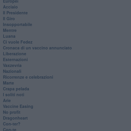
Europei
Acciaio
Il Presidente
​Il Giro
Insopportabile
​Mentre
Luana
​Ci vuole Fedez
​Cronaca di un vaccino annunciato
​Liberazione
Esternazioni
Vaxzevria
Nazionali
​Ricorrenze e celebrazioni
Marte
​Crapa pelada
​I soliti noti
Arie
​Vaccine Easing
No profit
Dragonheart
Con-ter?
​Con-te