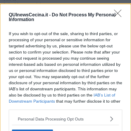
Coincidenze e crisi
L'amico
QUInewsCecina.it -
Do Not Process My Personal
​L’anno del vaccino
Information
Giulio Regeni
​Il rosario
Paolo Rossi
If you wish to opt-out of the sale, sharing to third parties, or
Maradona
processing of your personal or sensitive information for
Cronaca
targeted advertising by us, please use the below opt-out
​Ancora Covid
section to confirm your selection. Please note that after your
​Biden!
opt-out request is processed you may continue seeing
In memoria
interest-based ads based on personal information utilized by
​Ancora Francesco
us or personal information disclosed to third parties prior to
Rieccoci
your opt-out. You may separately opt-out of the further
Tenet
disclosure of your personal information by third parties on the
Francesco
IAB’s list of downstream participants. This information may
Suarez
also be disclosed by us to third parties on the
IAB’s List of
​Il responso
Downstream Participants
that may further disclose it to other
Willy
third parties.
Non lo so
Destino
Personal Data Processing Opt Outs
Valdera
Commissari