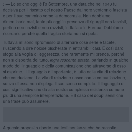
: —
Lo so che oggi è l’8 Settembre, una data che nel 1943 fu
decisiva per il riscatto del nostro Paese dal nero ventennio fascista
e per il suo cammino verso la democrazia. Non dobbiamo
dimenticarlo mai, tanto più oggi in presenza di rigurgiti neo fascisti,
perfino neo nazisti e neo razzisti, in Italia e in Europa. Dobbiamo
ricordarlo perché quella tragica storia non si ripeta.
Tuttavia mi sono ripromesso di alternare cose serie e facete,
riuscendo a dire noiose bischerate in entrambi i casi. E così darò
sfogo alla voglia di leggerezza, che raramente mi prende, perché
non si disperda del tutto,
ingravescente aetate
, parlando in qualche
modo del linguaggio e della comunicazione che attraverso di esso
si esprime. Il linguaggio è importante, è tutto nella vita di relazione
che conduciamo. La vita di relazione nasce con la comunicazione,
senza di essa non dispiega il suo senso compiuto. Il linguaggio è
così significativo che dà alla nostra complessa esistenza comune
più di una semplice interpretazione. È il caso dei doppi sensi che
una frase può assumere.
A questo proposito riporto una testimonianza che ho raccolto,