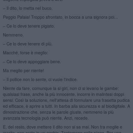
– Il dito, lo metta nel buco.
Peggio Palaia! Troppo sfrontato, in bocca a una signora poi...
– Ce lo deve tenere pigiato.
Nemmeno.
– Ce lo deve tenere di più.
Macché, forse è meglio:
– Ce lo deve appoggiare bene.
Ma meglio per niente!
– Il pollice non lo sente, ci vuole l'indice.
Niente da fare, comunque la si giri, non ci si levano le gambe:
qualsiasi frase, anche la più innocente, incorre in malintesi doppi
sensi. Così la soluzione, nell'attesa di formulare una frasetta pudica
ed efficace, è aprire a tutti. In barba alla sicurezza e al biodigitale. A
dimostrazione che, senza le parole giuste, nemmeno la più
avanzata tecnologia può niente. Anzi, recede.
E, del resto, dove mettere il dito non si sa mai. Non tra moglie e
marito, non certo in un occhio. Tantomeno nella piaga. Per una