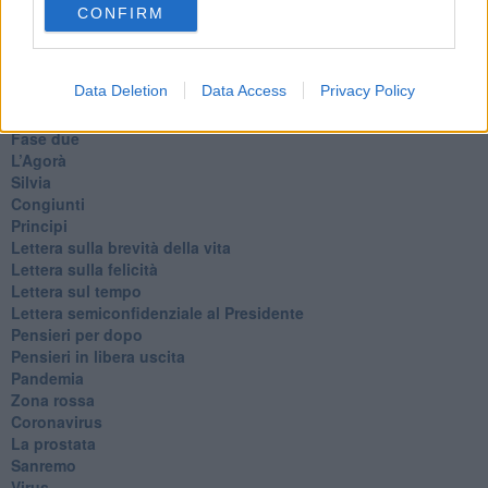
L'orso
CONFIRM
Grullaia
Spot
​Il grande vuoto
Data Deletion
Data Access
Privacy Policy
​La guerra dei mondi
Marciare non marcire
Fase due
L’Agorà
Silvia
Congiunti
Principi
​Lettera sulla brevità della vita
​Lettera sulla felicità
​Lettera sul tempo
Lettera semiconfidenziale al Presidente
Pensieri per dopo
​Pensieri in libera uscita
Pandemia
Zona rossa
Coronavirus
La prostata
Sanremo
Virus