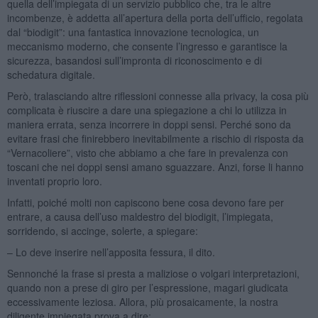
quella dell’impiegata di un servizio pubblico che, tra le altre
incombenze, è addetta all’apertura della porta dell’ufficio, regolata
dal “biodigit”: una fantastica innovazione tecnologica, un
meccanismo moderno, che consente l’ingresso e garantisce la
sicurezza, basandosi sull’impronta di riconoscimento e di
schedatura digitale.
Però, tralasciando altre riflessioni connesse alla privacy, la cosa più
complicata è riuscire a dare una spiegazione a chi lo utilizza in
maniera errata, senza incorrere in doppi sensi. Perché sono da
evitare frasi che finirebbero inevitabilmente a rischio di risposta da
“Vernacoliere”, visto che abbiamo a che fare in prevalenza con
toscani che nei doppi sensi amano sguazzare. Anzi, forse li hanno
inventati proprio loro.
Infatti, poiché molti non capiscono bene cosa devono fare per
entrare, a causa dell’uso maldestro del biodigit, l’impiegata,
sorridendo, si accinge, solerte, a spiegare:
– Lo deve inserire nell’apposita fessura, il dito.
Sennonché la frase si presta a maliziose o volgari interpretazioni,
quando non a prese di giro per l’espressione, magari giudicata
eccessivamente leziosa. Allora, più prosaicamente, la nostra
diligente impiegata prova a dire: