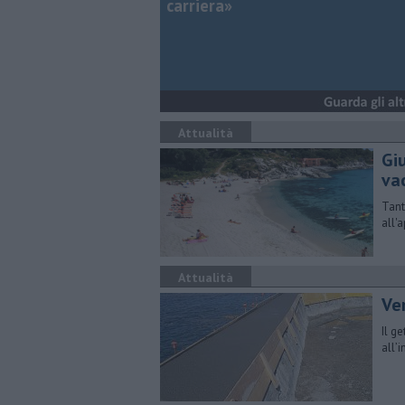
carriera»
Attualità
Gi
va
Tant
all'
Attualità
Ver
Il g
all’