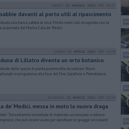
SABATO
23 MAGGIO 2026
ORE 09:25
sabbie davanti al porto utili al ripascimento
viduata una banca sabbia di circa 55mila metri cubi recuperata con la
a acquistata dal Marina Cala de’ Medici
LUNEDÌ
13 APRILE 2026
ORE 10:28
 duna di Lillatro diventa un orto botanico
viduate delle specie di pianta psammofila da tutelare. Nuovi
alluoghi in programma alla foce del Fine, Galafone e Pietrabianca
DOMENICA
15 MARZO 2026
ORE 18:30
la de' Medici, messa in moto la nuova draga
 Ratti: “Sessantamila tonnellate di materiale accumulato a ridosso
’ingresso, che può essere usato per riprofilare le spiagge circostanti”