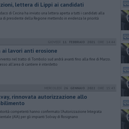
zioni, lettera di Lippi ai candidati
ndaco di Cecina ha inviato una lettera aperta a tutti i candidati alla
ca di presidente della Regione mettendo in evidenza le priorità
GIOVEDÌ
11 FEBBRAIO 2021
ORE 14:44
 ai lavori anti erosione
tervento nel tratto di Tombolo sud andrà avanti fino alla fine di Marzo.
cesso all’area di cantiere è interdetto
MERCOLEDÌ
26 GENNAIO 2022
ORE 15:43
lvay, rinnovata autorizzazione allo
abilimento
utorità competenti hanno confermato l'Autorizzazione Integrata
entale (AIA) per gli impianti Solvay di Rosignano