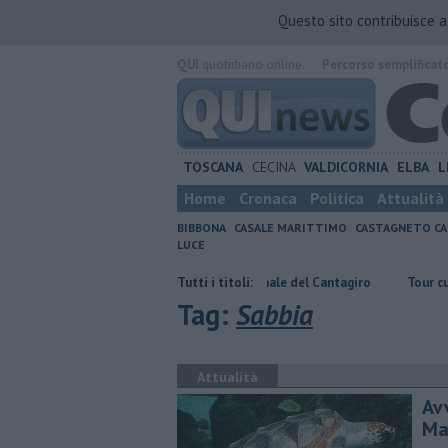
Questo sito contribuisce 
QUI
quotidiano online.
Percorso semplificat
TOSCANA
CECINA
VALDICORNIA
ELBA
L
Home
Cronaca
Politica
Attualità
BIBBONA
CASALE MARITTIMO
CASTAGNETO CA
LUCE
A Bibbona la finale regionale del Cantagiro
Tutti i titoli:
Tour culturale dell'a
Tag:
Sabbia
Attualità
Av
Ma