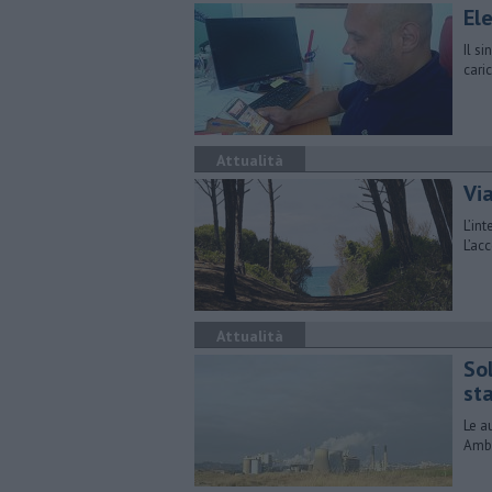
Ele
Il si
cari
Attualità
Via
L’in
L’ac
Attualità
So
st
Le a
Ambi