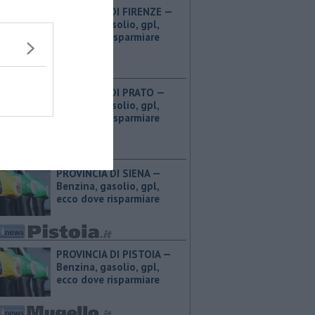
PROVINCIA DI FIRENZE — ​
Benzina, gasolio, gpl,
ecco dove risparmiare
PROVINCIA DI PRATO — ​
Benzina, gasolio, gpl,
ecco dove risparmiare
PROVINCIA DI SIENA — ​
Benzina, gasolio, gpl,
ecco dove risparmiare
PROVINCIA DI PISTOIA — ​
Benzina, gasolio, gpl,
ecco dove risparmiare