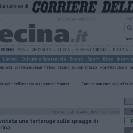
alla audience di
o
Aggiornato alle 09:30
ME
Vene
IVORNO
PISA
GROSSETO
LUCCA
MASSA CARRARA
PISTOIA
Lavoro
Cultura e Spettacolo
Eventi
Sport
Blog
Intervi
RDUCCI
CASTELLINA MARITTIMA
CECINA
GUARDISTALLO
MONTESCUDAIO
O
ssessora regionale Manetti
Comuni non comuni, preferite le casette di 
VENERDÌ
24 LUGLIO 2026
ORE 18:00
vistata una tartaruga sulle spiagge di
rina
Q