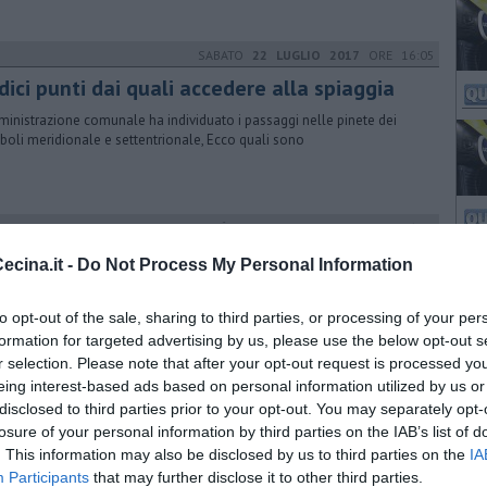
SABATO
22 LUGLIO 2017
ORE 16:05
ici punti dai quali accedere alla spiaggia
ministrazione comunale ha individuato i passaggi nelle pinete dei
oli meridionale e settentrionale, Ecco quali sono
GIOVEDÌ
07 DICEMBRE 2017
ORE 16:17
e pennelli contro l'erosione a Vada
cina.it -
Do Not Process My Personal Information
egione ha indetto la gara per assegnare i lavori, con importo base di
milioni di euro. I lavori partiranno nel 2018
to opt-out of the sale, sharing to third parties, or processing of your per
formation for targeted advertising by us, please use the below opt-out s
r selection. Please note that after your opt-out request is processed y
eing interest-based ads based on personal information utilized by us or
DOMENICA
12 GIUGNO 2016
ORE 09:51
disclosed to third parties prior to your opt-out. You may separately opt-
hiuma sulla spiaggia di Calette
losure of your personal information by third parties on the IAB’s list of
. This information may also be disclosed by us to third parties on the
IA
egnalazione di numerosi villeggianti che hanno visto arrivare la
Participants
that may further disclose it to other third parties.
anza biancastra nella tarda mattinata. Un fenomeno che va avanti da