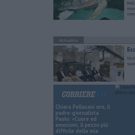
Nell
moni
com
Attualità
Ecc
Un i
spaz
Chiara Pellacani oro, il
padre-giornalista
Paolo: «Cuore ed
emozioni, il pezzo più
difficile della mia