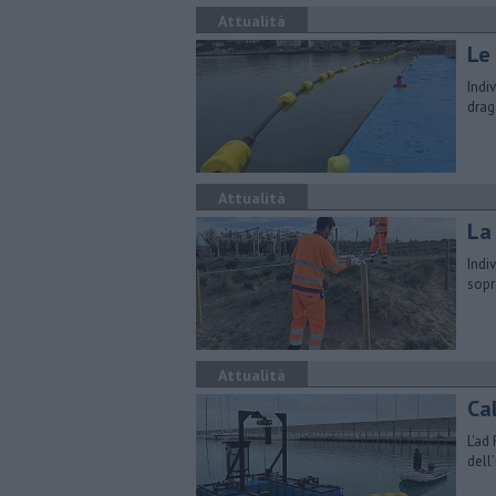
Attualità
Le 
Indi
drag
Attualità
La
Indi
sopr
Attualità
Ca
L'ad
dell