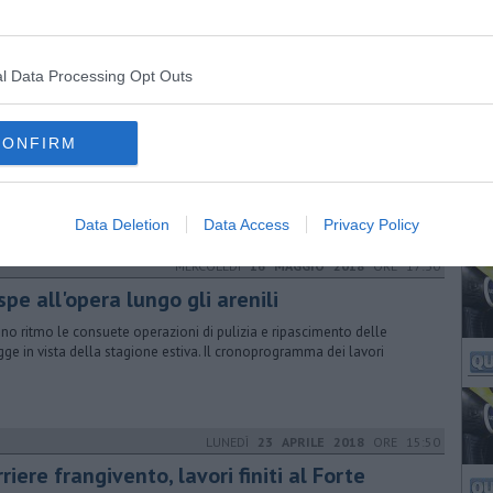
l Data Processing Opt Outs
GIOVEDÌ
25 FEBBRAIO 2016
ORE 09:37
parodie dei moschettieri dalla radio al palco
CONFIRM
pettacolo dei sacchi di sabbia recupera uno storico programma
ofonico sulle avventure dei tre eroi di Dumas. Andrà in scena stasera
Data Deletion
Data Access
Privacy Policy
MERCOLEDÌ
16 MAGGIO 2018
ORE 17:30
pe all'opera lungo gli arenili
eno ritmo le consuete operazioni di pulizia e ripascimento delle
gge in vista della stagione estiva. Il cronoprogramma dei lavori
LUNEDÌ
23 APRILE 2018
ORE 15:50
riere frangivento, lavori finiti al Forte