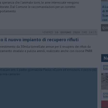
a speranza che l'animale torni, le aree interessate vengono
torate. Dal Comune le raccomandazioni per un corretto
A L
portamento
di 
Scar
con 
QUI
VENERDÌ
26 GIUGNO 2026
ORE 14:23
o il nuovo impianto di recupero rifiuti
nvestimento da 30mila tonnellate annue per il recupero dei rifiuti da
zamento stradale e pulizia arenili, realizzato anche con risorse PNRR
N