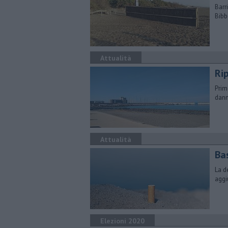
Barr
Bibb
Attualità
Ri
Prim
dann
Attualità
Ba
La d
aggi
Elezioni 2020