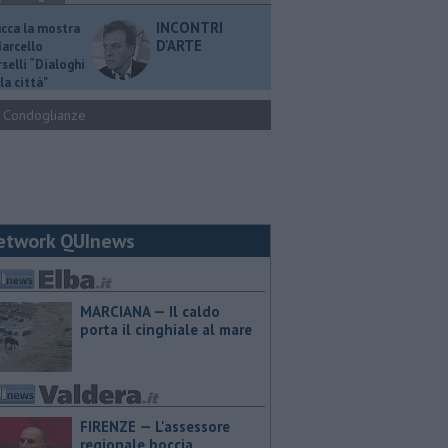
INCONTRI
ucca la mostra
D'ARTE
Marcello
selli “Dialoghi
la città"
Condoglianze
etwork QUInews
MARCIANA — Il caldo
porta il cinghiale al mare
FIRENZE — L'assessore
regionale boccia