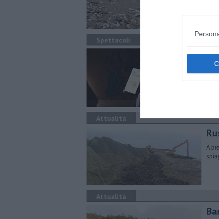
anni
Persona
Spettacoli
Le 
Lo s
radi
Attualità
Rus
A pi
spia
Attualità
Bar