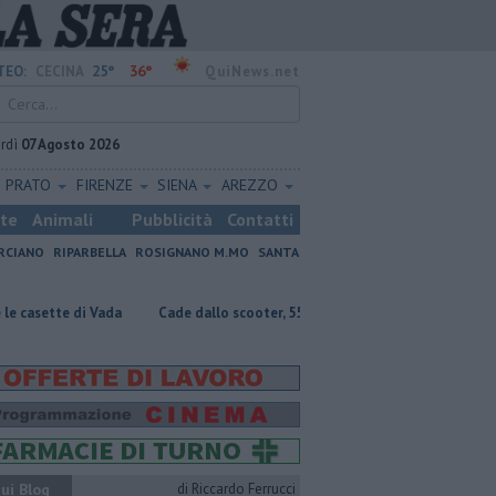
25°
36°
TEO:
CECINA
QuiNews.net
rdì
07 Agosto 2026
PRATO
FIRENZE
SIENA
AREZZO
ste
Animali
Pubblicità
Contatti
RCIANO
RIPARBELLA
ROSIGNANO M.MO
SANTA
Vada
Cade dallo scooter, 55enne grave
A Bibbona la finale regional
ui Blog
di Riccardo Ferrucci