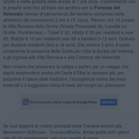
Grotte e visita guidata della durata di 1 ora circa. Trasferimento con
le proprie auto fino all’inizio del sentiero per la
Fortezza del
Volterraio
(tempo di percorrenza del sentiero compreso visita
all’interno del monumento 2 ore e 15’ circa). Ritrovo: ore 15 presso
la Villa Romana delle Grotte (Strada Provinciale 26, Località Le
Grotte, Portoferraio) – Ticket € 30, ridotto € 20 per residenti e over
65. Ridotto € 10 per residenti over 65 e bambini 5-12 anni. Gratuito
per studenti residenti (fino a 19 anni). Età minima 5 anni. Il costo
comprende la presenza della Guida per tutta la durata del trekking
e gli ingressi alla Villa Romana e alla Fortezza del Volterraio.
Non rimane che preparare la valigia e partire per un viaggio che
saprà sorprendere anche chi l’Isola d’Elba la conosce già, per
scoprirne il calore delle tradizioni, l’accoglienza intima dei mesi
invernali e il suggestivo clima di festa dei borghi più pittoreschi.
Se vuoi leggere le notizie principali della Toscana iscriviti alla
Newsletter QUInews - ToscanaMedia.
Arriva gratis tutti i giorni
alle 20:00 direttamente nella tua casella di posta.