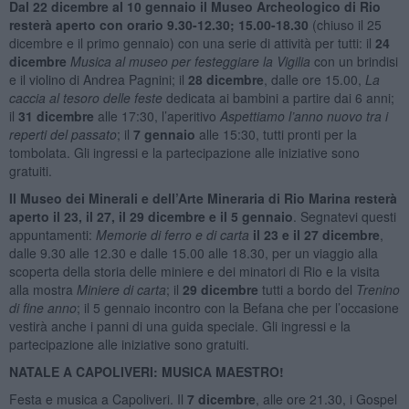
Dal 22 dicembre al 10 gennaio il Museo Archeologico di Rio
resterà aperto con orario 9.30-12.30; 15.00-18.30
(chiuso il 25
dicembre e il primo gennaio) con una serie di attività per tutti: il
24
dicembre
Musica al museo per festeggiare la Vigilia
con un brindisi
e il violino di Andrea Pagnini; il
28 dicembre
, dalle ore 15.00,
La
caccia al tesoro delle feste
dedicata ai bambini a partire dai 6 anni;
il
31 dicembre
alle 17:30, l’aperitivo
Aspettiamo l’anno nuovo tra i
reperti del passato
; il
7 gennaio
alle 15:30, tutti pronti per la
tombolata. Gli ingressi e la partecipazione alle iniziative sono
gratuiti.
Il Museo dei Minerali e dell’Arte Mineraria di Rio Marina resterà
aperto il 23, il 27, il 29 dicembre e il 5 gennaio
. Segnatevi questi
appuntamenti:
Memorie di ferro e di carta
il 23 e il 27 dicembre
,
dalle 9.30 alle 12.30 e dalle 15.00 alle 18.30, per un viaggio alla
scoperta della storia delle miniere e dei minatori di Rio e la visita
alla mostra
Miniere di carta
; il
29 dicembre
tutti a bordo del
Trenino
di fine anno
; il 5 gennaio incontro con la Befana che per l’occasione
vestirà anche i panni di una guida speciale. Gli ingressi e la
partecipazione alle iniziative sono gratuiti.
NATALE A CAPOLIVERI: MUSICA MAESTRO!
Festa e musica a Capoliveri. Il
7 dicembre
, alle ore 21.30, i Gospel