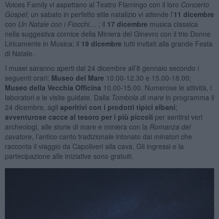
Voices Family vi aspettano al Teatro Flamingo con il loro
Concerto
Gospel
; un sabato in perfetto stile natalizio vi attende l’
11 dicembre
con
Un Natale con i Fiocchi…
; il
17 dicembre
musica classica
nella suggestiva cornice della Miniera del Ginevro con il trio Donne
Liricamente in Musica; il
19 dicembre
tutti invitati alla grande Festa
di Natale.
I musei saranno aperti dal 24 dicembre all’8 gennaio secondo i
seguenti orari:
Museo del Mare
10.00-12.30 e 15.00-18.00;
Museo della Vecchia Officina
10.00-15.00. Numerose le attività, i
laboratori e le visite guidate. Dalla
Tombola di mare
in programma il
24 dicembre, agli
aperitivi con i prodotti tipici elbani
;
avventurose cacce al tesoro per i più piccoli
per sentirsi veri
archeologi, alle storie di mare e miniera con la
Romanza del
cavatore
, l’antico canto tradizionale intonato dai minatori che
racconta il viaggio da Capoliveri alla cava. Gli ingressi e la
partecipazione alle iniziative sono gratuiti.