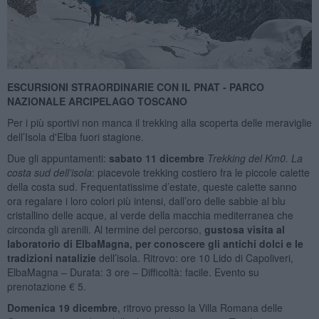
ESCURSIONI STRAORDINARIE CON IL PNAT - PARCO
NAZIONALE ARCIPELAGO TOSCANO
Per i più sportivi non manca il trekking alla scoperta delle meraviglie
dell’Isola d'Elba fuori stagione.
Due gli appuntamenti:
sabato 11 dicembre
Trekking del Km0. La
costa sud dell’isola
: piacevole trekking costiero fra le piccole calette
della costa sud. Frequentatissime d’estate, queste calette sanno
ora regalare i loro colori più intensi, dall’oro delle sabbie al blu
cristallino delle acque, al verde della macchia mediterranea che
circonda gli arenili. Al termine del percorso,
gustosa visita al
laboratorio di ElbaMagna, per conoscere gli antichi dolci e le
tradizioni natalizie
dell’isola. Ritrovo: ore 10 Lido di Capoliveri,
ElbaMagna – Durata: 3 ore – Difficoltà: facile. Evento su
prenotazione € 5.
Domenica 19 dicembre
, ritrovo presso la Villa Romana delle