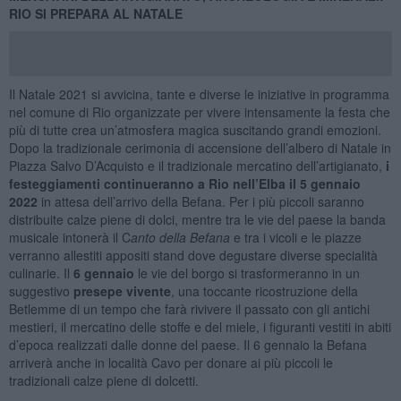
RIO SI PREPARA AL NATALE
Il Natale 2021 si avvicina, tante e diverse le iniziative in programma
nel comune di Rio organizzate per vivere intensamente la festa che
più di tutte crea un’atmosfera magica suscitando grandi emozioni.
Dopo la tradizionale cerimonia di accensione dell’albero di Natale in
Piazza Salvo D’Acquisto e il tradizionale mercatino dell’artigianato,
i
festeggiamenti continueranno a Rio nell’Elba il 5 gennaio
2022
in attesa dell’arrivo della Befana. Per i più piccoli saranno
distribuite calze piene di dolci, mentre tra le vie del paese la banda
musicale intonerà il C
anto della Befana
e tra i vicoli e le piazze
verranno allestiti appositi stand dove degustare diverse specialità
culinarie. Il
6 gennaio
le vie del borgo si trasformeranno in un
suggestivo
presepe vivente
, una toccante ricostruzione della
Betlemme di un tempo che farà rivivere il passato con gli antichi
mestieri, il mercatino delle stoffe e del miele, i figuranti vestiti in abiti
d’epoca realizzati dalle donne del paese. Il 6 gennaio la Befana
arriverà anche in località Cavo per donare ai più piccoli le
tradizionali calze piene di dolcetti.