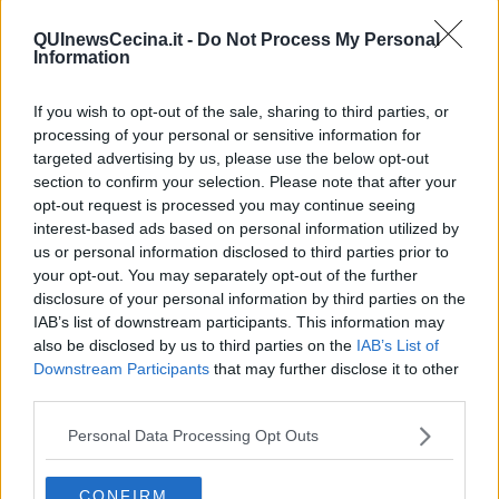
danze al Circolo Carpani
domenica 12 dicembre
e al Teatro dei
Vigilanti
domenica 19 dicembre
. Qui,
sabato 18 dicembre
, si
QUInewsCecina.it -
Do Not Process My Personal
riuniranno i più importanti musicisti del panorama elbano per il
Information
concerto
Il mio amico Jimi
. Sempre
domenica 19
,
Concerto
Rinascimentale
nella suggestiva cornice del Duomo.
Lunedì 20
If you wish to opt-out of the sale, sharing to third parties, or
dicembre
appuntamento con Babbo Natale che leggerà una storia
processing of your personal or sensitive information for
a grandi e piccini in Piazza della Repubblica.
Venerdì 31 dicembre
targeted advertising by us, please use the below opt-out
animazioni musicali e fuochi d’artificio animeranno il centro storico;
section to confirm your selection. Please note that after your
lunedì 3 gennaio sfilata degli arcieri storici
tra le vie di
opt-out request is processed you may continue seeing
Portoferraio mentre,
giovedì 6 gennaio
, l’appuntamento è in
interest-based ads based on personal information utilized by
Piazza Cavour per aspettare la Befana tra musica, animazioni e
golose merende.
us or personal information disclosed to third parties prior to
your opt-out. You may separately opt-out of the further
Le Fortezze, Forte Falcone e il Museo della Linguella
saranno
disclosure of your personal information by third parties on the
aperti il 10-11-12-17-18-19-31 dicembre e l’1-2-6-7-8-9 gennaio,
IAB’s list of downstream participants. This information may
dalle 9.30 alle 16.00.
also be disclosed by us to third parties on the
IAB’s List of
TRADIZIONE E MUSICA A MARCIANA
Downstream Participants
that may further disclose it to other
third parties.
Si accende l’albero anche a Marciana l’
8 dicembre
in Piazza
Vittorio Emanuele (piazza della Chiesa) accompagnati dal
Personal Data Processing Opt Outs
tradizionale mercatino di Natale, con giochi e sorprese per grandi e
piccoli. Prosegue la festa il
12 dicembre
tra stand gastronomici e
l’accompagnamento musicale della Filarmonica di Portoferraio.
CONFIRM