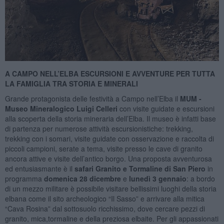
A CAMPO NELL’ELBA ESCURSIONI E AVVENTURE PER TUTTA
LA FAMIGLIA TRA STORIA E MINERALI
Grande protagonista delle festività a Campo nell’Elba il
MUM -
Museo Mineralogico Luigi Celleri
con visite guidate e escursioni
alla scoperta della storia mineraria dell’Elba. Il museo è infatti base
di partenza per numerose attività escursionistiche: trekking,
trekking con i somari, visite guidate con osservazione e raccolta di
piccoli campioni, serate a tema, visite presso le cave di granito
ancora attive e visite dell’antico borgo. Una proposta avventurosa
ed entusiasmante è il
safari Granito e Tormaline di San Piero
in
programma
domenica 28 dicembre
e
lunedì 3 gennaio
: a bordo
di un mezzo militare è possibile visitare bellissimi luoghi della storia
elbana come il sito archeologico “Il Sasso” e arrivare alla mitica
“Cava Rosina” dal sottosuolo ricchissimo, dove cercare pezzi di
granito, mica,tormaline e della preziosa elbaite. Per gli appassionati