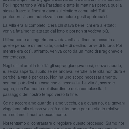
Poi li riportarono a Villa Paradiso e tutte le mattina ripeteva quella
stessa frase: la finestra dava sul cimitero comunale! Tutti i
pontederesi sono autorizzati a compiere gesti apotropaici.
La Villa era al completo: c'era chi stava bene, chi era allettato:
veniva fatalmente attratto dal letto e poi non si vedeva più.
Ultimamente a lungo rimaneva davanti alla finestra, accanto a
quelle persone dimenticate, cariche di destino, prive di futuro. Poi
mentre era così, affranto, veniva colto da un moto di irragionevole
contentezza.
Negli ultimi anni la felicità gli sopraggiungeva così, senza saperlo,
e, senza saperlo, subito se ne andava. Perché la felicità non dura e
perché la vita è per caso. Non ha uno scopo necessariamente,
semmai può dirsi un caso che ci necessita. La vita è, scorre e
segna, con l'aumento del disordine e della complessità, il
passaggio del nostro tempo verso la fine.
Ce ne accorgiamo quando siamo vecchi, da giovani no, dai giovani
viaggiamo alla stessa velocità del tempo e per un effetto relativo
non notiamo il nostro decadimento.
Noi tentiamo di contrastare o regolare questo processo. Siamo noi
a dare un senso all'esistenza e al suo divenire. Se perdiamo la