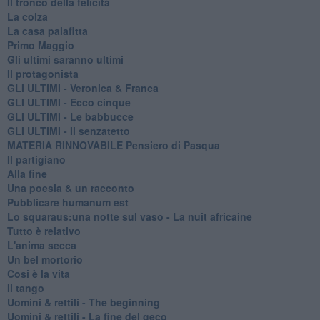
Il tronco della felicità
La colza
La casa palafitta
Primo Maggio
Gli ultimi saranno ultimi
Il protagonista
GLI ULTIMI - Veronica & Franca
GLI ULTIMI - Ecco cinque
GLI ULTIMI - Le babbucce
GLI ULTIMI - Il senzatetto
MATERIA RINNOVABILE Pensiero di Pasqua
Il partigiano
Alla fine
Una poesia & un racconto
Pubblicare humanum est
Lo squaraus:una notte sul vaso - La nuit africaine
Tutto è relativo
L'anima secca
Un bel mortorio
Cosi è la vita
Il tango
​Uomini & rettili - The beginning
​Uomini & rettili - La fine del geco