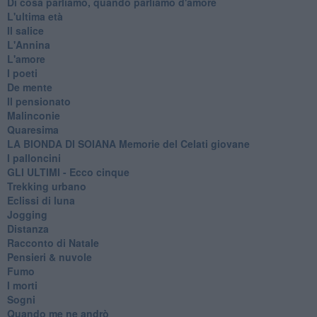
Di cosa parliamo, quando parliamo d'amore
L'ultima età
Il salice
L'Annina
L'amore
I poeti
De mente
Il pensionato
Malinconie
Quaresima
LA BIONDA DI SOIANA Memorie del Celati giovane
I palloncini
GLI ULTIMI - Ecco cinque
Trekking urbano
Eclissi di luna
Jogging
Distanza
Racconto di Natale
Pensieri & nuvole
Fumo
I morti
Sogni
Quando me ne andrò