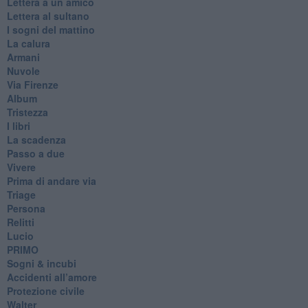
Lettera a un amico
Lettera al sultano
I sogni del mattino
La calura
Armani
Nuvole
Via Firenze
Album
Tristezza
I libri
La scadenza
Passo a due
Vivere
Prima di andare via
Triage
Persona
Relitti
Lucio
PRIMO
Sogni & incubi
Accidenti all’amore
Protezione civile
Walter