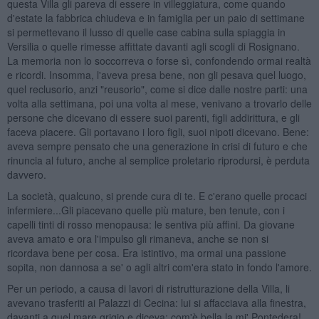
questa Villa gli pareva di essere in villeggiatura, come quando
d'estate la fabbrica chiudeva e in famiglia per un paio di settimane
si permettevano il lusso di quelle case cabina sulla spiaggia in
Versilia o quelle rimesse affittate davanti agli scogli di Rosignano.
La memoria non lo soccorreva o forse sì, confondendo ormai realtà
e ricordi. Insomma, l'aveva presa bene, non gli pesava quel luogo,
quel reclusorio, anzi "reusorio", come si dice dalle nostre parti: una
volta alla settimana, poi una volta al mese, venivano a trovarlo delle
persone che dicevano di essere suoi parenti, figli addirittura, e gli
faceva piacere. Gli portavano i loro figli, suoi nipoti dicevano. Bene:
aveva sempre pensato che una generazione in crisi di futuro e che
rinuncia al futuro, anche al semplice proletario riprodursi, è perduta
davvero.
La società, qualcuno, si prende cura di te. E c'erano quelle procaci
infermiere...Gli piacevano quelle più mature, ben tenute, con i
capelli tinti di rosso menopausa: le sentiva più affini. Da giovane
aveva amato e ora l'impulso gli rimaneva, anche se non si
ricordava bene per cosa. Era istintivo, ma ormai una passione
sopita, non dannosa a se' o agli altri com'era stato in fondo l'amore.
Per un periodo, a causa di lavori di ristrutturazione della Villa, li
avevano trasferiti ai Palazzi di Cecina: lui si affacciava alla finestra,
davanti a quel mare grigio e diceva: com'è bella la mi' Pontedera!