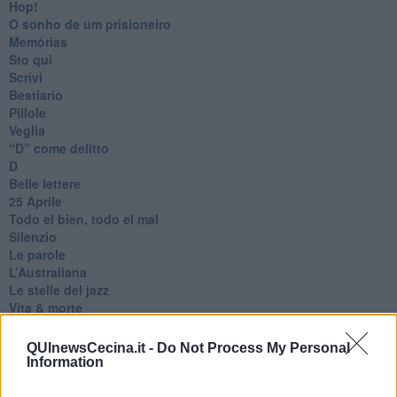
Hop!
O sonho de um prisioneiro
Memòrias
Sto qui
Scrivi
Bestiario
Pillole
Veglia
​“D” come delitto
D
Belle lettere
25 Aprile
Todo el bien, todo el mal
Silenzio
Le parole
​L’Australiana
Le stelle del jazz
Vita & morte
Auguri
Moro
QUInewsCecina.it -
Do Not Process My Personal
Passanti
Information
Continuando, la nonna e il carretto
Metaverso smart