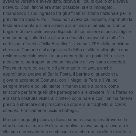
avevano versato e aveva dato, diceva lui, più di quello che aveva
ricevuto. Così, finché era stato possibile, si era impiegato,
rimandando il suo ingresso fra gli affiliati all'istituto nazionale per la
previdenza sociale. Poi il fisico non aveva più risposto, sopratutto la
testa era andata e si era arreso alla minima di pensione. Con un
bagliore di raziocinio aveva disposto di non essere di peso ai figli e
nemmeno agli affetti che gli erano rimasti e aveva fatto tutte "le
carte" per ritirarsi a "Villa Paradiso": si versa il 75% della pensione
che va al Comune e si acquisisce il diritto di vitto e alloggio in una
residenza sociale assistita: una cameretta, un posto letto, visite
mediche e, purtroppo, anche animazione gli venivano accordati.
Poteva entrare ed uscire e il primo anno ne aveva anche
approfittato: andava al Bar la Posta, il barrino di quando era
giovane accanto al Comune, con il Mago, la Pera e il Vit, poi
sempre meno e poi più niente; rimaneva solo a bordo, come
finiscono per fare quelli che partecipano alle crociere. Villa Paradiso
era stata costruita vicino al cimitero comunale e così l'anima faceva
presto a sbarcare dal piroscafo da crociera al traghetto di
Caron
dimonio
. Praticamente uscio e bottega...
Ma quel luogo gli piaceva, diceva sono a casa e, se attraverso la
strada, sono al mare. E c'era un motivo: aveva sempre lavorato in
vita sua e provveduto a se stesso e ora che era servito e riverito in