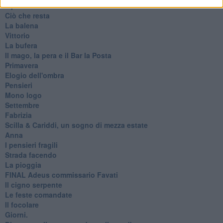
Il paese dei balocchi
Ciò che resta
La balena
Vittorio
La bufera
Il mago, la pera e il Bar la Posta
Primavera
Elogio dell'ombra
Pensieri
Mono logo
Settembre
Fabrizia
​Scilla & Cariddi, un sogno di mezza estate
Anna
I pensieri fragili
Strada facendo
La pioggia
FINAL Adeus commissario Favati
Il cigno serpente
Le feste comandate
Il focolare
Giorni.