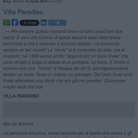
,
Venerdì
ore 13:27
Blog
10 Aprile 2015
Villa Paradiso
. —
Per scrivere questo racconto breve ci sono voluti ben due
secoli.
È vero che il primo di questi secoli
è stato detto breve
anch'esso e che il secondo
è da poco iniziato, ma insomma,
sempre un bel record! La "storia" si
è composta da sola, ma al
rovescio: nel 1998 avevo scritto "appunti per un buon finale" che
sono rimasti a lungo in attesa di un principio, un inizio. E l'inizio
è
arrivato solo ora, "risorto" a Pasqua del 2015, sed ingravescente
aetate: un inizio, forse un indizio, un presagio. Del resto forse quel
finale attendeva una storia che era gi
à nei pensieri. Comunque
meglio tardi che mai.
VILLA PARADISO
Alla zia Arianna
La pensione era poca, aveva lavorato più di quello che aveva o gli