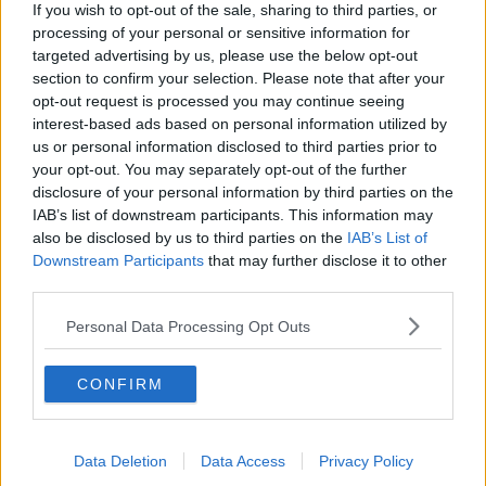
If you wish to opt-out of the sale, sharing to third parties, or
Fiamme
processing of your personal or sensitive information for
Anzi
targeted advertising by us, please use the below opt-out
Confessioni autoreferenziali
section to confirm your selection. Please note that after your
Utopie
opt-out request is processed you may continue seeing
Estate
interest-based ads based on personal information utilized by
Il lago
us or personal information disclosed to third parties prior to
Il diluvio
your opt-out. You may separately opt-out of the further
La classe
Pensieri incoerenti
disclosure of your personal information by third parties on the
Dal balcone
IAB’s list of downstream participants. This information may
Insomnia
also be disclosed by us to third parties on the
IAB’s List of
Il guardiano
Downstream Participants
that may further disclose it to other
Lo sgombero
third parties.
Erodoto e Tucidide
Il padre della storia
Personal Data Processing Opt Outs
Pensieri brevi
L'evoluzione della specie
CONFIRM
Il servizio
Riflessioni
L'Oscuro
Generazioni
Data Deletion
Data Access
Privacy Policy
Cristobal