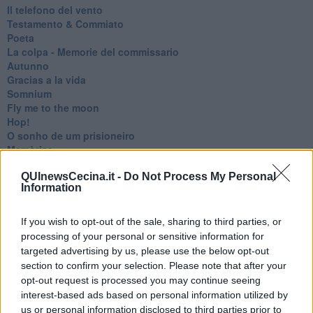
Il telefono del vento
Testamento & Commiato
Poeta
​La colpa - Memorie del commissario
Autunno
Gracias a la vida
Somnium
Fly me to the moon
Hop!
O sonho de um prisioneiro
Memòrias
Sto qui
QUInewsCecina.it -
Do Not Process My Personal
Scrivi
Information
Bestiario
Pillole
Veglia
If you wish to opt-out of the sale, sharing to third parties, or
​“D” come delitto
processing of your personal or sensitive information for
D
targeted advertising by us, please use the below opt-out
Belle lettere
section to confirm your selection. Please note that after your
25 Aprile
opt-out request is processed you may continue seeing
Todo el bien, todo el mal
interest-based ads based on personal information utilized by
Silenzio
us or personal information disclosed to third parties prior to