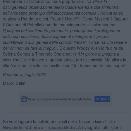
Perdonate il citazionismo, ma è proprio vero:
“
la vita è la
palingenetica obliterazione dell
’
io trascendentale che s
’
infutura
nell
’
archetipo prototipo dell
’
autocoscienza cosmica”
. Non si sa se
qualcuno l’ha detto e chi. Freud? Hegel? Il Conte Mascetti? Oppure
il Gastone di Petrolini quando, monologando, si chiedeva
“se
l’ipotiposi del sentimento personale,
postergando i
prolegomeni
della sub-coscienza, fosse capace di reintegrare il proprio
subiet
tivismo alla genesi delle concomitanze
”
. Forse
“
la vita reale è
per chi non sa fare di meglio”
. E questo Woody Allen lo fa dire da
Selena Gomez a Timothée Chalamet in
“
Un giorno di pioggia a
New York”
, che invoco in questa afosa, terribile siccità. Ma allora la
vita è azione, citazione o eccitazione? Io, francamente, non saprei.
Pontedera, Luglio 2022
Marco Celati
Se vuoi leggere le notizie principali della Toscana iscriviti alla
Newsletter QUInews - ToscanaMedia.
Arriva gratis tutti i giorni