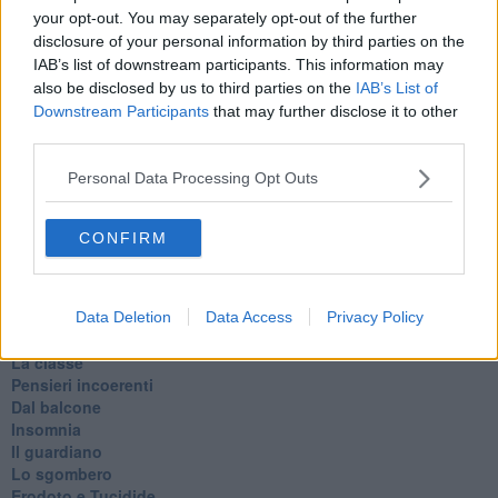
Le parole
your opt-out. You may separately opt-out of the further
​L’Australiana
disclosure of your personal information by third parties on the
Le stelle del jazz
IAB’s list of downstream participants. This information may
Vita & morte
also be disclosed by us to third parties on the
IAB’s List of
Auguri
Downstream Participants
that may further disclose it to other
Moro
third parties.
Passanti
Continuando, la nonna e il carretto
Personal Data Processing Opt Outs
Metaverso smart
Fiamme
Anzi
CONFIRM
Confessioni autoreferenziali
Utopie
Estate
Il lago
Data Deletion
Data Access
Privacy Policy
Il diluvio
La classe
Pensieri incoerenti
Dal balcone
Insomnia
Il guardiano
Lo sgombero
Erodoto e Tucidide