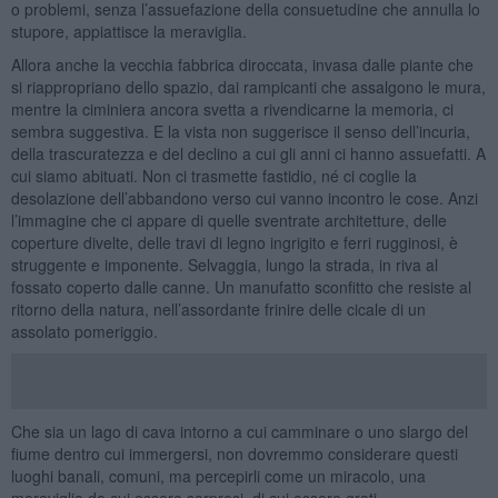
o problemi, senza l’assuefazione della consuetudine che annulla lo
stupore, appiattisce la meraviglia.
Allora anche la vecchia fabbrica diroccata, invasa dalle piante che
si riappropriano dello spazio, dai rampicanti che assalgono le mura,
mentre la ciminiera ancora svetta a rivendicarne la memoria, ci
sembra suggestiva. E la vista non suggerisce il senso dell’incuria,
della trascuratezza e del declino a cui gli anni ci hanno assuefatti. A
cui siamo abituati. Non ci trasmette fastidio, né ci coglie la
desolazione dell’abbandono verso cui vanno incontro le cose. Anzi
l’immagine che ci appare di quelle sventrate architetture, delle
coperture divelte, delle travi di legno ingrigito e ferri rugginosi, è
struggente e imponente. Selvaggia, lungo la strada, in riva al
fossato coperto dalle canne. Un manufatto sconfitto che resiste al
ritorno della natura, nell’assordante frinire delle cicale di un
assolato pomeriggio.
Che sia un lago di cava intorno a cui camminare o uno slargo del
fiume dentro cui immergersi, non dovremmo considerare questi
luoghi banali, comuni, ma percepirli come un miracolo, una
meraviglia da cui essere sorpresi, di cui essere grati.