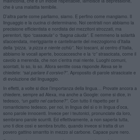
malinconia, che è un indole rispettabile, lambisce la depressione,
che è una malattia temibile.
D’altra parte come parliamo, siamo. E perfino come mangiamo. Il
linguaggio e la cucina ci determinano. Noi centristi non abbiamo la
precisione efficientista e nordista dei mezzitoni strozzati, ma
perentori, tipo
“
cass
œula”
o
“
bagna càuda”
. E nemmeno la solarità
sfaccendata, meriggiante e cantelinante del mezzogiorno d’Italia
della
“
pizza,
‘a pizza e niente cchiù”
. Noi toscani, al centro d’Italia,
abbiamo le vocali aperte, boccaccesche e la
“c”
strascicata, come il
cavolo a merenda, che non c’entra mai niente. Luoghi comuni,
scontati, lo so, lo so. Allora sentite cosa risponde Alexa se le
chiedete:
“sai parlare il corsivo?”
. Aproposito di parole strascicate e
di evoluzione del linguaggio.
In effetti, a volte si dice l’importanza della lingua… Provate ancora a
chiedere, sempre ad Alexa, ma anche a Google: come si dice, in
tedesco,
“
un gatto nel carbone?”.
Con tutto il rispetto per il
romanticismo tedesco, per noi, in lingua del sì o in lingua d’oca,
sono parole innocenti. Invece per i teutonici, pronunciate da loro,
sembrano parole scurrili. Ed effettivamente, a non saperla tutta,
uno ti dice così e sembra brutto, quando invece si tratta di un
povero gattino smarrito in mezzo al carbone. Capace pure nero.