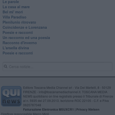
Le parole
La casa al mare
Bel mi' morì
Villa Paradiso
Plenilunio ritrovato
Coincidenze e Lorenzana
Poesie e racconti
Un racconto ed una poesia
Racconto d'inverno
​L'arsella divina
Poesie e racconti
Editore Toscana Media Channel srl - Via Dei Martelli, 8 - 50129
FIRENZE - info@toscanamediachannel.it. TOSCANA MEDIA
NEWS quotidiano on line registrato presso il Tribunale di Firenze
al n. 5935 del 27.09.2013. Iscrizione ROC 22105 - C.F. e P.Iva
0620787048
Fatturazione Elettronica M5UXCR1 |
Privacy Nielsen
Direttore responsabile Marco Migli