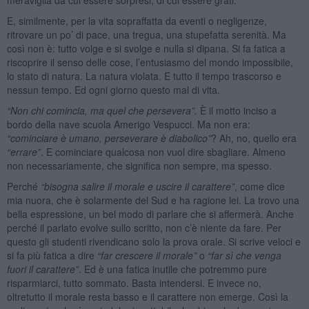
E, similmente, per la vita sopraffatta da eventi o negligenze,
ritrovare un po’ di pace, una tregua, una stupefatta serenità. Ma
così non è: tutto volge e si svolge e nulla si dipana. Si fa fatica a
riscoprire il senso delle cose, l’entusiasmo del mondo impossibile,
lo stato di natura. La natura violata. E tutto il tempo trascorso e
nessun tempo. Ed ogni giorno questo mal di vita.
“
Non chi comincia, ma quel che persevera”.
È il motto inciso a
bordo della nave scuola Amerigo Vespucci. Ma non era:
“
cominciare è umano, perseverare è diabolico”
? Ah, no, quello era
“
errare”
. E cominciare qualcosa non vuol dire sbagliare. Almeno
non necessariamente, che significa non sempre, ma spesso.
Perché
“
bisogna salire il morale e uscire il carattere”
, come dice
mia nuora, che è solarmente del Sud e ha ragione lei. La trovo una
bella espressione, un bel modo di parlare che si affermerà. Anche
perché il parlato evolve sullo scritto, non c’è niente da fare. Per
questo gli studenti rivendicano solo la prova orale. Si scrive veloci e
si fa più fatica a dire
“far
crescere il morale”
o
“far sì
che venga
fuori il carattere”
. Ed è una fatica inutile che potremmo pure
risparmiarci, tutto sommato. Basta intendersi. E invece no,
oltretutto il morale resta basso e il carattere non emerge. Così la