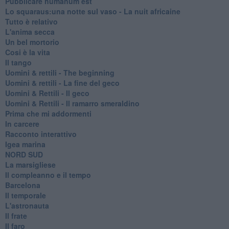
Pubblicare humanum est
Lo squaraus:una notte sul vaso - La nuit africaine
Tutto è relativo
L'anima secca
Un bel mortorio
Cosi è la vita
Il tango
​Uomini & rettili - The beginning
​Uomini & rettili - La fine del geco
Uomini & Rettili - Il geco
Uomini & Rettili - Il ramarro smeraldino
Prima che mi addormenti
In carcere
Racconto interattivo
Igea marina
​NORD SUD
La marsigliese
Il compleanno e il tempo
Barcelona
Il temporale
L'astronauta
Il frate
Il faro