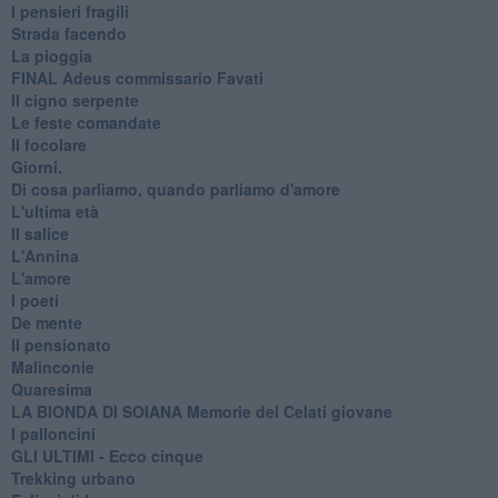
I pensieri fragili
Strada facendo
La pioggia
FINAL Adeus commissario Favati
Il cigno serpente
Le feste comandate
Il focolare
Giorni.
Di cosa parliamo, quando parliamo d'amore
L'ultima età
Il salice
L'Annina
L'amore
I poeti
De mente
Il pensionato
Malinconie
Quaresima
LA BIONDA DI SOIANA Memorie del Celati giovane
I palloncini
GLI ULTIMI - Ecco cinque
Trekking urbano