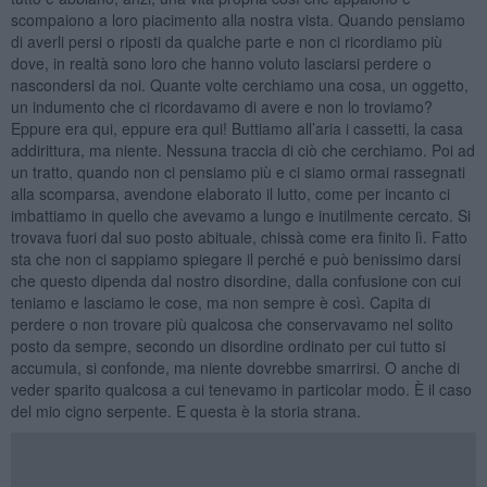
scompaiono a loro piacimento alla nostra vista. Quando pensiamo
di averli persi o riposti da qualche parte e non ci ricordiamo più
dove, in realtà sono loro che hanno voluto lasciarsi perdere o
nascondersi da noi. Quante volte cerchiamo una cosa, un oggetto,
un indumento che ci ricordavamo di avere e non lo troviamo?
Eppure era qui, eppure era qui! Buttiamo all’aria i cassetti, la casa
addirittura, ma niente. Nessuna traccia di ciò che cerchiamo. Poi ad
un tratto, quando non ci pensiamo più e ci siamo ormai rassegnati
alla scomparsa, avendone elaborato il lutto, come per incanto ci
imbattiamo in quello che avevamo a lungo e inutilmente cercato. Si
trovava fuori dal suo posto abituale, chissà come era finito lì. Fatto
sta che non ci sappiamo spiegare il perché e può benissimo darsi
che questo dipenda dal nostro disordine, dalla confusione con cui
teniamo e lasciamo le cose, ma non sempre è così. Capita di
perdere o non trovare più qualcosa che conservavamo nel solito
posto da sempre, secondo un disordine ordinato per cui tutto si
accumula, si confonde, ma niente dovrebbe smarrirsi. O anche di
veder sparito qualcosa a cui tenevamo in particolar modo. È il caso
del mio cigno serpente. E questa è la storia strana.