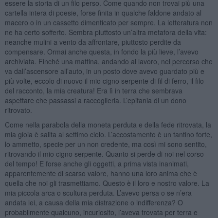
essere la storia di un filo perso. Come quando non trovai più una
cartella intera di poesie, forse finita in qualche faldone andato al
macero o in un cassetto dimenticato per sempre. La letteratura non
ne ha certo sofferto. Sembra piuttosto un’altra metafora della vita:
neanche mulini a vento da affrontare, piuttosto perdite da
compensare. Ormai anche questa, in fondo la più lieve, l’avevo
archiviata. Finché una mattina, andando al lavoro, nel percorso che
va dall’ascensore all’auto, in un posto dove avevo guardato più e
più volte, eccolo di nuovo il mio cigno serpente di fil di ferro, il filo
del racconto, la mia creatura! Era lì in terra che sembrava
aspettare che passassi a raccoglierla. L’epifania di un dono
ritrovato.
Come nella parabola della moneta perduta e della fede ritrovata, la
mia gioia è salita al settimo cielo. L’accostamento è un tantino forte,
lo ammetto, specie per un non credente, ma così mi sono sentito,
ritrovando il mio cigno serpente. Quanto si perde di noi nel corso
del tempo! E forse anche gli oggetti, a prima vista inanimati,
apparentemente di scarso valore, hanno una loro anima che è
quella che noi gli trasmettiamo. Questo è il loro e nostro valore. La
mia piccola arca o scultura perduta. L’avevo persa o se n’era
andata lei, a causa della mia distrazione o indifferenza? O
probabilmente qualcuno, incuriosito, l’aveva trovata per terra e