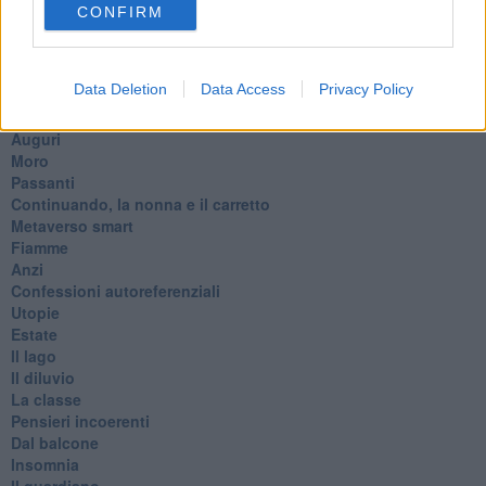
Todo el bien, todo el mal
CONFIRM
Silenzio
Le parole
​L’Australiana
Data Deletion
Data Access
Privacy Policy
Le stelle del jazz
Vita & morte
Auguri
Moro
Passanti
Continuando, la nonna e il carretto
Metaverso smart
Fiamme
Anzi
Confessioni autoreferenziali
Utopie
Estate
Il lago
Il diluvio
La classe
Pensieri incoerenti
Dal balcone
Insomnia
Il guardiano