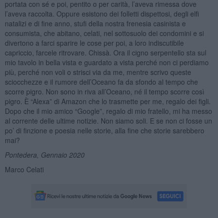
portata con sé e poi, pentito o per carità, l’aveva rimessa dove
l’aveva raccolta. Oppure esistono dei folletti dispettosi, degli elfi
natalizi e di fine anno, stufi della nostra frenesia casinista e
consumista, che abitano, celati, nel sottosuolo dei condomini e si
divertono a farci sparire le cose per poi, a loro indiscutibile
capriccio, farcele ritrovare. Chissà. Ora il cigno serpentello sta sul
mio tavolo in bella vista e guardato a vista perché non ci perdiamo
più, perché non voli o strisci via da me, mentre scrivo queste
sciocchezze e il rumore dell’Oceano fa da sfondo al tempo che
scorre pigro. Non sono in riva all’Oceano, né il tempo scorre così
pigro. È “Alexa” di Amazon che lo trasmette per me, regalo dei figli.
Dopo che il mio amico “Google”, regalo di mio fratello, mi ha messo
al corrente delle ultime notizie. Non siamo soli. E se non ci fosse un
po’ di finzione e poesia nelle storie, alla fine che storie sarebbero
mai?
Pontedera, Gennaio 2020
Marco Celati