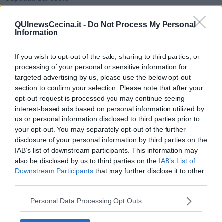
Coraçào
Charlie
QUInewsCecina.it -
Do Not Process My Personal
Il telefono del vento
Information
Testamento & Commiato
Poeta
If you wish to opt-out of the sale, sharing to third parties, or
​La colpa - Memorie del commissario
Autunno
processing of your personal or sensitive information for
Gracias a la vida
targeted advertising by us, please use the below opt-out
Somnium
section to confirm your selection. Please note that after your
Fly me to the moon
opt-out request is processed you may continue seeing
Hop!
interest-based ads based on personal information utilized by
O sonho de um prisioneiro
us or personal information disclosed to third parties prior to
Memòrias
your opt-out. You may separately opt-out of the further
Sto qui
disclosure of your personal information by third parties on the
Scrivi
IAB’s list of downstream participants. This information may
Bestiario
also be disclosed by us to third parties on the
IAB’s List of
Pillole
Downstream Participants
that may further disclose it to other
Veglia
third parties.
​“D” come delitto
D
Personal Data Processing Opt Outs
Belle lettere
25 Aprile