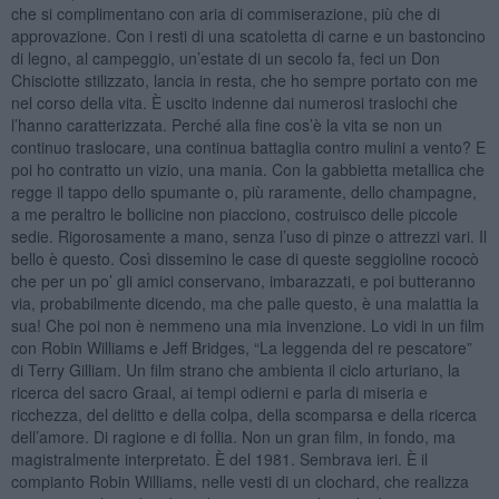
che si complimentano con aria di commiserazione, più che di
approvazione. Con i resti di una scatoletta di carne e un bastoncino
di legno, al campeggio, un’estate di un secolo fa, feci un Don
Chisciotte stilizzato, lancia in resta, che ho sempre portato con me
nel corso della vita. È uscito indenne dai numerosi traslochi che
l’hanno caratterizzata. Perché alla fine cos’è la vita se non un
continuo traslocare, una continua battaglia contro mulini a vento? E
poi ho contratto un vizio, una mania. Con la gabbietta metallica che
regge il tappo dello spumante o, più raramente, dello champagne,
a me peraltro le bollicine non piacciono, costruisco delle piccole
sedie. Rigorosamente a mano, senza l’uso di pinze o attrezzi vari. Il
bello è questo. Così dissemino le case di queste seggioline rococò
che per un po’ gli amici conservano, imbarazzati, e poi butteranno
via, probabilmente dicendo, ma che palle questo, è una malattia la
sua! Che poi non è nemmeno una mia invenzione. Lo vidi in un film
con Robin Williams e Jeff Bridges, “La leggenda del re pescatore”
di Terry Gilliam. Un film strano che ambienta il ciclo arturiano, la
ricerca del sacro Graal, ai tempi odierni e parla di miseria e
ricchezza, del delitto e della colpa, della scomparsa e della ricerca
dell’amore. Di ragione e di follia. Non un gran film, in fondo, ma
magistralmente interpretato. È del 1981. Sembrava ieri. È il
compianto Robin Williams, nelle vesti di un clochard, che realizza