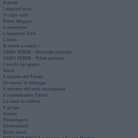
A piedi
I migliori anni
Vi odio tutti
Primo Maggio
Il cameriere
L'ispettore Calò
L'isola
A teatro a teatro !
CABO VERDE - Seconda puntata
CABO VERDE - Prima puntata
I cerchi nel grano
Anna
Il sabato del Favati
Un morto in milonga
Il mistero del redo scomparso
Il commissario Favati
La casa in collina
Il gorgo
Arrival
Passengers
Confessioni
Buon anno
METASEMANTICA omaggio a Fosco Maraini