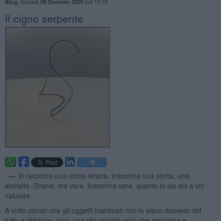
,
Giovedì
ore 15:15
Blog
09 Gennaio 2020
Il cigno serpente
. —
Vi racconto una storia strana. Insomma una storia, una
storiella. Strana, ma vera. Insomma vera, quanto lo sia sta a voi
valutare.
A volte penso che gli oggetti inanimati non lo siano davvero del
tutto e abbiano, anzi, una vita propria così che appaiono e