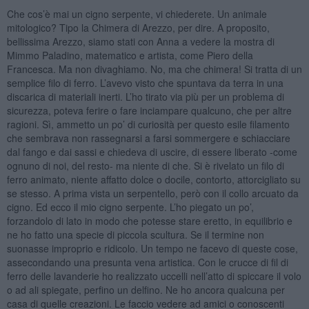
Che cos’è mai un cigno serpente, vi chiederete. Un animale
mitologico? Tipo la Chimera di Arezzo, per dire. A proposito,
bellissima Arezzo, siamo stati con Anna a vedere la mostra di
Mimmo Paladino, matematico e artista, come Piero della
Francesca. Ma non divaghiamo. No, ma che chimera! Si tratta di un
semplice filo di ferro. L’avevo visto che spuntava da terra in una
discarica di materiali inerti. L’ho tirato via più per un problema di
sicurezza, poteva ferire o fare inciampare qualcuno, che per altre
ragioni. Sì, ammetto un po’ di curiosità per questo esile filamento
che sembrava non rassegnarsi a farsi sommergere e schiacciare
dal fango e dai sassi e chiedeva di uscire, di essere liberato -come
ognuno di noi, del resto- ma niente di che. Si è rivelato un filo di
ferro animato, niente affatto dolce o docile, contorto, attorcigliato su
se stesso. A prima vista un serpentello, però con il collo arcuato da
cigno. Ed ecco il mio cigno serpente. L’ho piegato un po’,
forzandolo di lato in modo che potesse stare eretto, in equilibrio e
ne ho fatto una specie di piccola scultura. Se il termine non
suonasse improprio e ridicolo. Un tempo ne facevo di queste cose,
assecondando una presunta vena artistica. Con le crucce di fil di
ferro delle lavanderie ho realizzato uccelli nell’atto di spiccare il volo
o ad ali spiegate, perfino un delfino. Ne ho ancora qualcuna per
casa di quelle creazioni. Le faccio vedere ad amici o conoscenti