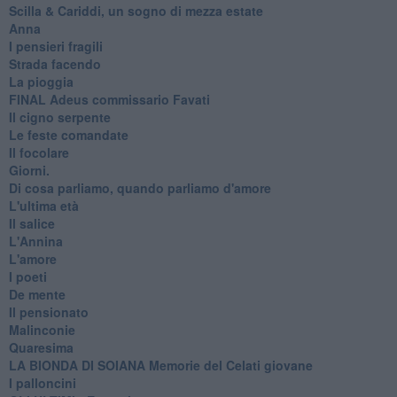
​Scilla & Cariddi, un sogno di mezza estate
Anna
I pensieri fragili
Strada facendo
La pioggia
FINAL Adeus commissario Favati
Il cigno serpente
Le feste comandate
Il focolare
Giorni.
Di cosa parliamo, quando parliamo d'amore
L'ultima età
Il salice
L'Annina
L'amore
I poeti
De mente
Il pensionato
Malinconie
Quaresima
LA BIONDA DI SOIANA Memorie del Celati giovane
I palloncini