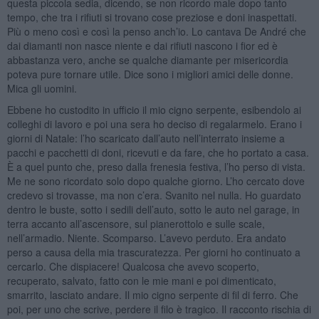
questa piccola sedia, dicendo, se non ricordo male dopo tanto
tempo, che tra i rifiuti si trovano cose preziose e doni inaspettati.
Più o meno così e così la penso anch’io. Lo cantava De André che
dai diamanti non nasce niente e dai rifiuti nascono i fior ed è
abbastanza vero, anche se qualche diamante per misericordia
poteva pure tornare utile. Dice sono i migliori amici delle donne.
Mica gli uomini.
Ebbene ho custodito in ufficio il mio cigno serpente, esibendolo ai
colleghi di lavoro e poi una sera ho deciso di regalarmelo. Erano i
giorni di Natale: l’ho scaricato dall’auto nell’interrato insieme a
pacchi e pacchetti di doni, ricevuti e da fare, che ho portato a casa.
È a quel punto che, preso dalla frenesia festiva, l’ho perso di vista.
Me ne sono ricordato solo dopo qualche giorno. L’ho cercato dove
credevo si trovasse, ma non c’era. Svanito nel nulla. Ho guardato
dentro le buste, sotto i sedili dell’auto, sotto le auto nel garage, in
terra accanto all’ascensore, sul pianerottolo e sulle scale,
nell’armadio. Niente. Scomparso. L’avevo perduto. Era andato
perso a causa della mia trascuratezza. Per giorni ho continuato a
cercarlo. Che dispiacere! Qualcosa che avevo scoperto,
recuperato, salvato, fatto con le mie mani e poi dimenticato,
smarrito, lasciato andare. Il mio cigno serpente di fil di ferro. Che
poi, per uno che scrive, perdere il filo è tragico. Il racconto rischia di