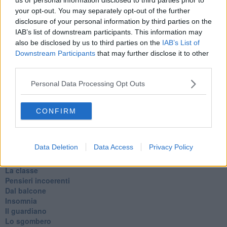
Le parole
your opt-out. You may separately opt-out of the further
​L’Australiana
disclosure of your personal information by third parties on the
Le stelle del jazz
IAB’s list of downstream participants. This information may
Vita & morte
also be disclosed by us to third parties on the
IAB’s List of
Auguri
Downstream Participants
that may further disclose it to other
Moro
third parties.
Passanti
Continuando, la nonna e il carretto
Personal Data Processing Opt Outs
Metaverso smart
Fiamme
Anzi
CONFIRM
Confessioni autoreferenziali
Utopie
Estate
Data Deletion
Data Access
Privacy Policy
Il lago
Il diluvio
La classe
Pensieri incoerenti
Dal balcone
Insomnia
Il guardiano
Lo sgombero