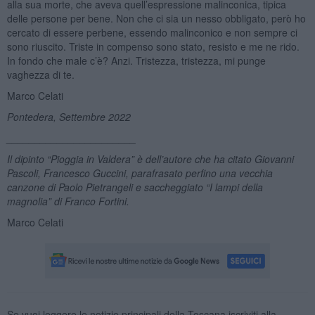
alla sua morte, che aveva quell’espressione malinconica, tipica
delle persone per bene. Non che ci sia un nesso obbligato, però ho
cercato di essere perbene, essendo malinconico e non sempre ci
sono riuscito. Triste in compenso sono stato, resisto e me ne rido.
In fondo che male c’è? Anzi. Tristezza, tristezza, mi punge
vaghezza di te.
Marco Celati
Pontedera, Settembre 2022
_______________________
Il dipinto “Pioggia in Valdera” è dell’autore che ha citato Giovanni
Pascoli, Francesco Guccini, parafrasato perfino una vecchia
canzone di Paolo Pietrangeli e saccheggiato “I lampi della
magnolia” di Franco Fortini.
Marco Celati
Se vuoi leggere le notizie principali della Toscana iscriviti alla