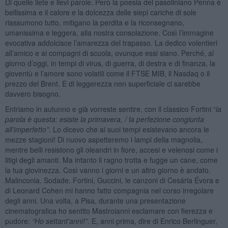
Di quelle liete e lievi parole. Però la poesia del pasoliniano Penna è
bellissima e il calore e la dolcezza delle siepi cariche di sole
riassumono tutto, mitigano la perdita e la riconsegnano,
umanissima e leggera, alla nostra consolazione. Così l’immagine
evocativa addolcisce l’amarezza del trapasso. La dedico volentieri
all’amico e ai compagni di scuola, ovunque essi siano. Perché, al
giorno d’oggi, in tempi di virus, di guerra, di destra e di finanza, la
gioventù e l’amore sono volatili come il FTSE MIB, il Nasdaq o il
prezzo del Brent. E di leggerezza non superficiale ci sarebbe
davvero bisogno.
Entriamo in autunno e già vorreste sentire, con il classico Fortini “
la
parola è questa: esiste la primavera, / la perfezione congiunta
all
’
imperfetto”
. Lo dicevo che ai suoi tempi esistevano ancora le
mezze stagioni! Di nuovo aspetteremo i lampi della magnolia,
mentre belli resistono gli oleandri in fiore, accesi e velenosi come i
litigi degli amanti. Ma intanto il ragno trotta e fugge un cane, come
la tua giovinezza. Così vanno i giorni e un altro giorno è andato.
Malinconia. Sodade. Fortini, Guccini, le canzoni di Cesária Évora e
di Leonard Cohen mi hanno fatto compagnia nel corso irregolare
degli anni. Una volta, a Pisa, durante una presentazione
cinematografica ho sentito Mastroianni esclamare con fierezza e
pudore:
“
Ho settant
’
anni!”
. E, anni prima, dire di Enrico Berlinguer,