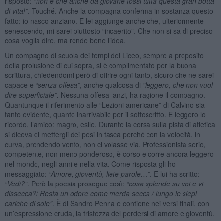
risposto:
“
non è che anche da giovane fossi tutta questa gran botta
di vita!”
. Touché. Anche la compagna conferma in sostanza questo
fatto: io nasco anziano. E lei aggiunge anche che, ulteriormente
senescendo, mi sarei piuttosto “incaerito”. Che non si sa di preciso
cosa voglia dire, ma rende bene l’idea.
Un compagno di scuola dei tempi del Liceo, sempre a proposito
della prolusione di cui sopra, si è complimentato per la buona
scrittura, chiedendomi però di offrire ogni tanto, sicuro che ne sarei
capace e
“
senza offesa”
, anche qualcosa di
"leggero, che non vuol
dire superficiale”.
Nessuna offesa, anzi, ha ragione il compagno.
Quantunque il riferimento alle “Lezioni americane” di Calvino sia
tanto evidente, quanto inarrivabile per il sottoscritto. E leggero lo
ricordo, l’amico: magro, esile. Durante la corsa sulla pista di atletica
si diceva di mettergli dei pesi in tasca perché con la velocità, in
curva, prendendo vento, non ci volasse via. Professionista serio,
competente, non meno ponderoso, è corso e corre ancora leggero
nel mondo, negli anni e nella vita. Come risposta gli ho
messaggiato:
“
Amore, gioventù, liete parole…”
. E lui ha scritto:
“
Vedi?
”
. Però la poesia prosegue così:
“
cosa splende su voi e vi
dissecca?/ Resta un odore come merda secca / lungo le siepi
cariche di sole”
. È di Sandro Penna e contiene nei versi finali, con
un’espressione cruda, la tristezza del perdersi di amore e gioventù.