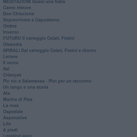
MEDITAZIONI Quasi una fiaba
Canto minore
Don Chisciotte
Sopravvivere a Capodanno
Ombre
Inverno
FUTURO Il carteggio Celati, Fimini
Oleandra
SPIRALI Dal carteggio Celati, Fimini e ritorno
Lettere
Il vento
Sal
Crianças
Pic nic a Salamansa - Plot per un racconto
Un tango e una storia
Afa
Marina di Pisa
La rosa
Ospedale
Aspettative
Life
A piedi
I migliori anni