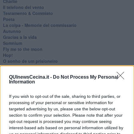
Charlie
Il telefono del vento
Testamento & Commiato
Poeta
​La colpa - Memorie del commissario
Autunno
Gracias a la vida
Somnium
Fly me to the moon
Hop!
O sonho de um prisioneiro
Memòrias
Sto qui
QUInewsCecina.it -
Do Not Process My Personal
Scrivi
Information
Bestiario
Pillole
If you wish to opt-out of the sale, sharing to third parties, or
Veglia
​“D” come delitto
processing of your personal or sensitive information for
D
targeted advertising by us, please use the below opt-out
Belle lettere
section to confirm your selection. Please note that after your
25 Aprile
opt-out request is processed you may continue seeing
Todo el bien, todo el mal
interest-based ads based on personal information utilized by
Silenzio
us or personal information disclosed to third parties prior to