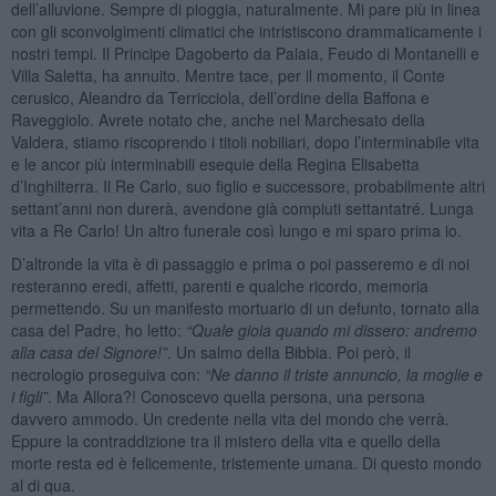
dell’alluvione. Sempre di pioggia, naturalmente. Mi pare più in linea
con gli sconvolgimenti climatici che intristiscono drammaticamente i
nostri tempi. Il Principe Dagoberto da Palaia, Feudo di Montanelli e
Villa Saletta, ha annuito. Mentre tace, per il momento, il Conte
cerusico, Aleandro da Terricciola, dell’ordine della Baffona e
Raveggiolo. Avrete notato che, anche nel Marchesato della
Valdera, stiamo riscoprendo i titoli nobiliari, dopo l’interminabile vita
e le ancor più interminabili esequie della Regina Elisabetta
d’Inghilterra. Il Re Carlo, suo figlio e successore, probabilmente altri
settant’anni non durerà, avendone già compiuti settantatré. Lunga
vita a Re Carlo! Un altro funerale così lungo e mi sparo prima io.
D’altronde la vita è di passaggio e prima o poi passeremo e di noi
resteranno eredi, affetti, parenti e qualche ricordo, memoria
permettendo. Su un manifesto mortuario di un defunto, tornato alla
casa del Padre, ho letto:
“
Quale gioia quando mi dissero: andremo
alla casa del Signore!”
. Un salmo della Bibbia. Poi però, il
necrologio proseguiva con:
“
Ne danno il triste annuncio, la moglie e
i figli”
. Ma Allora?! Conoscevo quella persona, una persona
davvero ammodo. Un credente nella vita del mondo che verrà.
Eppure la contraddizione tra il mistero della vita e quello della
morte resta ed è felicemente, tristemente umana. Di questo mondo
al di qua.