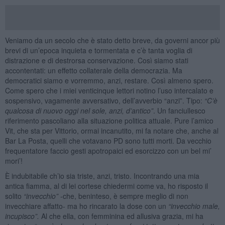
Veniamo da un secolo che è stato detto breve, da governi ancor più
brevi di un’epoca inquieta e tormentata e c’è tanta voglia di
distrazione e di destrorsa conservazione. Così siamo stati
accontentati: un effetto collaterale della democrazia. Ma
democratici siamo e vorremmo, anzi, restare. Così almeno spero.
Come spero che i miei venticinque lettori notino l’uso intercalato e
sospensivo, vagamente avversativo, dell’avverbio “anzi”. Tipo:
“
C’è
qualcosa di nuovo oggi nel sole, anzi, d
’
antico
”
. Un fanciullesco
riferimento pascoliano alla situazione politica attuale. Pure l’amico
Vit, che sta per Vittorio, ormai incanutito, mi fa notare che, anche al
Bar La Posta, quelli che votavano PD sono tutti morti. Da vecchio
frequentatore faccio gesti apotropaici ed esorcizzo con un bel mi’
mori’!
È indubitabile ch’io sia triste, anzi, tristo. Incontrando una mia
antica fiamma, al di lei cortese chiedermi come va, ho risposto il
solito
“
invecchio”
-che, beninteso, è sempre meglio di non
invecchiare affatto- ma ho rincarato la dose con un
“
invecchio male,
incupisco”.
Al che ella, con femminina ed allusiva grazia, mi ha