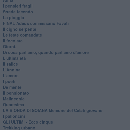
I pensieri fragili
Strada facendo
La pioggia
FINAL Adeus commissario Favati
Il cigno serpente
Le feste comandate
Il focolare
Giorni.
Di cosa parliamo, quando parliamo d'amore
L'ultima età
Il salice
L'Annina
L'amore
I poeti
De mente
Il pensionato
Malinconie
Quaresima
LA BIONDA DI SOIANA Memorie del Celati giovane
I palloncini
GLI ULTIMI - Ecco cinque
Trekking urbano