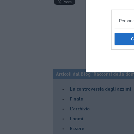
Persona
Articoli dal Blog “Racconti della do
La controversia degli azzimi
Finale
L'archivio
I nomi
Essere