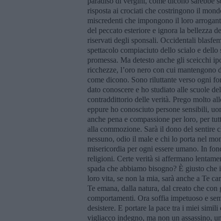
paradiso di vergini, come dicono sarebbe sc
risposta ai crociati che costringono il mondo 
miscredenti che impongono il loro arrogant
del peccato esteriore e ignora la bellezza del
riservati degli sponsali. Occidentali blasfem
spettacolo compiaciuto dello scialo e dello
promessa. Ma detesto anche gli sceicchi ipo
ricchezze, l’oro nero con cui mantengono d
come dicono. Sono riluttante verso ogni fo
dato conoscere e ho studiato alle scuole dell
contraddittorio delle verità. Prego molto al
eppure ho conosciuto persone sensibili, uom
anche pena e compassione per loro, per tutt
alla commozione. Sarà il dono del sentire 
nessuno, odio il male e chi lo porta nel m
misericordia per ogni essere umano. In fond
religioni. Certe verità si affermano lenta
spada che abbiamo bisogno? È giusto che 
loro vita, se non la mia, sarà anche a Te c
Te emana, dalla natura, dal creato che con g
comportamenti. Ora soffia impetuoso e semb
desistere. E portare la pace tra i miei simil
vigliacco indegno, ma non un assassino, un