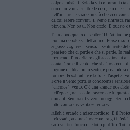
colpe e misfatti. Solo la vita o presunta tale
come provare a sentire le cose, ciò che sta n
nell'aria, nelle strade, in ciò che ci circon
da cui essere convinti. Il vento rinfresca l'a
pioverà. Non oggi. Non credo. E questo è t
È un dono quello di sentire? Un’attitudine 
più una debolezza dell'animo. Forse è solo 
si possa cogliere il senso, il sentimento de
pensiero che ci perde e che si perde. In real
momento. E noi dietro agli accadimenti and
conta. Come il vento, che si dà momenti di t
ragione e utilità, io lo sento, è possibile sen
rumore, la solitudine e la folla, l'aspettativa
Forse il vento porta la conoscenza sensibi
“anemos”, vento. C'è una grande nostalgia 
nell'epoca, nel secolo trascorso e in questo
domani. Sembra di vivere un oggi eterno che
tutto confonde, verità ed errore.
Allah è grande e misericordioso. E il Profet
indossarli, andare al mercato tra gli infede
sarò vento e fuoco che tutto purifica. Tutti