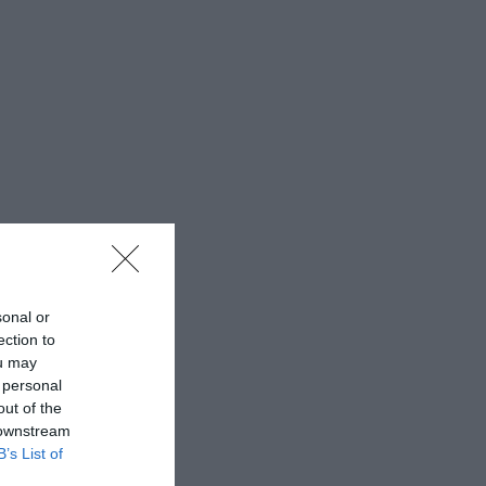
sonal or
ection to
ou may
 personal
out of the
 downstream
B’s List of