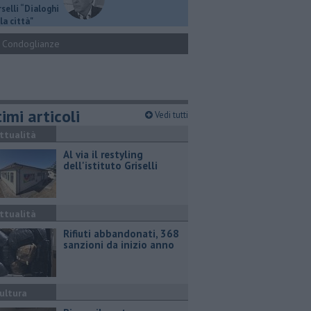
selli “Dialoghi
la città"
Condoglianze
imi articoli
Vedi tutti
ttualità
Al via il restyling
dell'istituto Griselli
ttualità
Rifiuti abbandonati, 368
sanzioni da inizio anno
ultura