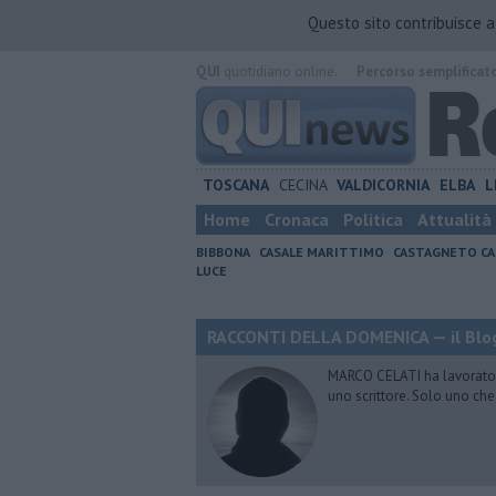
Questo sito contribuisce 
QUI
quotidiano online.
Percorso semplificat
TOSCANA
CECINA
VALDICORNIA
ELBA
L
Home
Cronaca
Politica
Attualità
BIBBONA
CASALE MARITTIMO
CASTAGNETO CA
LUCE
RACCONTI DELLA DOMENICA — il Blog
MARCO CELATI ha lavorato e 
uno scrittore. Solo uno che 