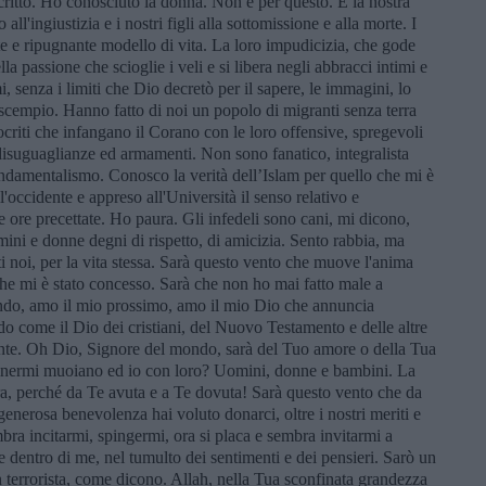
ritto. Ho conosciuto la donna. Non è per questo. È la nostra
all'ingiustizia e i nostri figli alla sottomissione e alla morte. I
e e ripugnante modello di vita. La loro impudicizia, che gode
la passione che scioglie i veli e si libera negli abbracci intimi e
i, senza i limiti che Dio decretò per il sapere, le immagini, lo
 scempio. Hanno fatto di noi un popolo di migranti senza terra
criti che infangano il Corano con le loro offensive, spregevoli
isuguaglianze ed armamenti. Non sono fanatico, integralista
ndamentalismo. Conosco la verità dell’Islam per quello che mi è
'occidente e appreso all'Università il senso relativo e
le ore precettate. Ho paura. Gli infedeli sono cani, mi dicono,
ini e donne degni di rispetto, di amicizia. Sento rabbia, ma
i noi, per la vita stessa. Sarà questo vento che muove l'anima
che mi è stato concesso. Sarà che non ho mai fatto male a
ondo, amo il mio prossimo, amo il mio Dio che annuncia
o come il Dio dei cristiani, del Nuovo Testamento e delle altre
mente. Oh Dio, Signore del mondo, sarà del Tuo amore o della Tua
inermi muoiano ed io con loro? Uomini, donne e bambini. La
ara, perché da Te avuta e a Te dovuta! Sarà questo vento che da
enerosa benevolenza hai voluto donarci, oltre i nostri meriti e
ra incitarmi, spingermi, ora si placa e sembra invitarmi a
i e dentro di me, nel tumulto dei sentimenti e dei pensieri. Sarò un
 terrorista, come dicono. Allah, nella Tua sconfinata grandezza