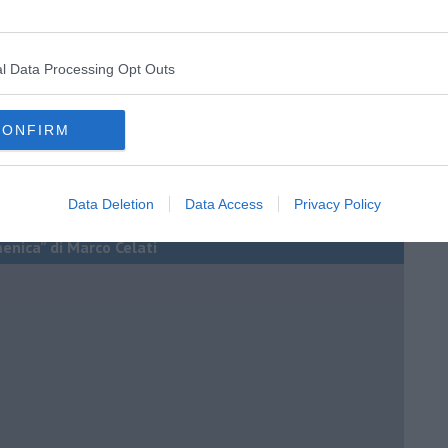
l Data Processing Opt Outs
CONFIRM
Data Deletion
Data Access
Privacy Policy
menica” di Marco Celati