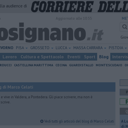
alla audience di
o
Aggiornato alle 10:55
ME
Gio
IVORNO
PISA
GROSSETO
LUCCA
MASSA CARRARA
PISTOIA
Lavoro
Cultura e Spettacolo
Eventi
Sport
Blog
Intervi
RDUCCI
CASTELLINA MARITTIMA
CECINA
GUARDISTALLO
MONTESCUDAIO
O
 di Marco Celati
vive in Valdera, a Pontedera. Gli piace scrivere, ma non è
scrive.
Q
Vedi tutti gli articoli del blog di Marco Celati
A L
di 