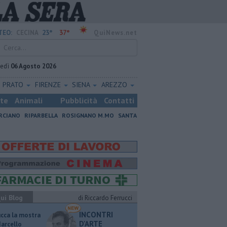
23°
37°
TEO:
CECINA
QuiNews.net
vedì
06 Agosto 2026
PRATO
FIRENZE
SIENA
AREZZO
ste
Animali
Pubblicità
Contatti
RCIANO
RIPARBELLA
ROSIGNANO M.MO
SANTA
ui Blog
di Riccardo Ferrucci
INCONTRI
ucca la mostra
D'ARTE
Marcello