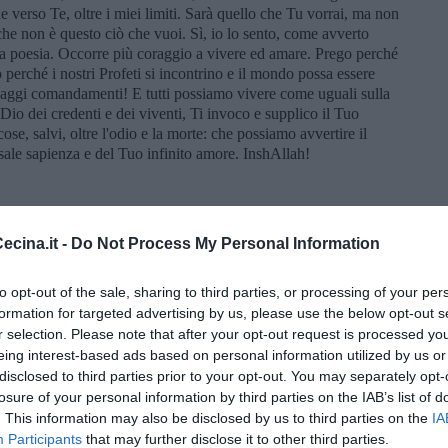
e verso Te, oltre i miei limiti. Sarà quello che Tu vorrai, ma non
he non è questo ciò che vuoi. Sì, io lo sento, come avverto
e la poesia. Occorre più coraggio a vivere ed amare. Prego perché
perché i nostri Profeti si incontrino e il mondo possa essere
 saggi comandamenti! E tutti possiamo vivere come uguali sulla
Dio dei credenti e dei viventi, Ti invoco e supplico il Tuo
se, salvi, oltre l'odio e la morte: che possiamo avvertire il
ersale sapienza e del Tuo infinito amore. InshAllah!
cina.it -
Do Not Process My Personal Information
onto è fatto con immagini da me realizzate e anche trovate in
to opt-out of the sale, sharing to third parties, or processing of your per
posto e ridipinto. Il discorso dell’anima e del vento: “Sarà per
o "anemos", vento” è di Paolo Rumiz, “Il Ciclope”, un libro
formation for targeted advertising by us, please use the below opt-out s
mobili” della scrittura e dell’anima. Un regalo inaspettato e
r selection. Please note that after your opt-out request is processed y
breve racconto sconta e rigetta il terrore ed esprime una
eing interest-based ads based on personal information utilized by us or
disclosed to third parties prior to your opt-out. You may separately opt-
losure of your personal information by third parties on the IAB’s list of
. This information may also be disclosed by us to third parties on the
IA
Participants
that may further disclose it to other third parties.