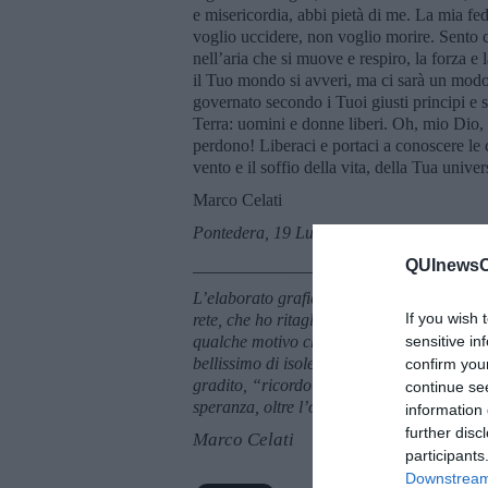
e misericordia, abbi pietà di me. La mia fed
voglio uccidere, non voglio morire. Sento c
nell’aria che si muove e respiro, la forza 
il Tuo mondo si avveri, ma ci sarà un modo 
governato secondo i Tuoi giusti principi e
Terra: uomini e donne liberi. Oh, mio Dio, 
perdono! Liberaci e portaci a conoscere le co
vento e il soffio della vita, della Tua univ
Marco Celati
Pontedera, 19 Luglio 2017
______________________
QUInewsCe
L’elaborato grafico che accompagna il racc
If you wish 
rete, che ho ritagliato, scontornato, sovrap
qualche motivo che "anima" viene dal grec
sensitive in
bellissimo di isole e di fari, di “viaggi im
confirm you
gradito, “ricordo di lavoro in comune”. Il 
continue se
speranza, oltre l’orrore cieco dei tempi.
information 
further disc
Marco Celati
participants
Downstream 