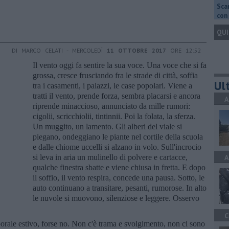
Scar
con 
QUI
DI MARCO CELATI - MERCOLEDÌ
11 OTTOBRE 2017
ORE 12:52
Il vento oggi fa sentire la sua voce. Una voce che si fa
grossa, cresce frusciando fra le strade di città, soffia
Ult
tra i casamenti, i palazzi, le case popolari. Viene a
tratti il vento, prende forza, sembra placarsi e ancora
A
riprende minaccioso, annunciato da mille rumori:
cigolii, scricchiolii, tintinnii. Poi la folata, la sferza.
Un muggito, un lamento. Gli alberi del viale si
piegano, ondeggiano le piante nel cortile della scuola
e dalle chiome uccelli si alzano in volo. Sull'incrocio
si leva in aria un mulinello di polvere e cartacce,
A
qualche finestra sbatte e viene chiusa in fretta. E dopo
il soffio, il vento respira, concede una pausa. Sotto, le
auto continuano a transitare, pesanti, rumorose. In alto
le nuvole si muovono, silenziose e leggere. Osservo
C
mporale estivo, forse no. Non c'è trama e svolgimento, non ci sono