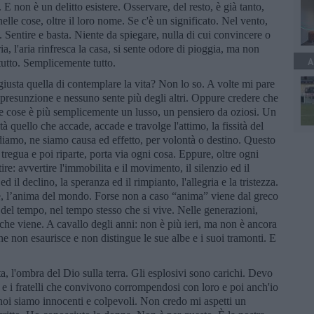
. E non è un delitto esistere. Osservare, del resto, è già tanto,
elle cose, oltre il loro nome. Se c'è un significato. Nel vento,
da. Sentire e basta. Niente da spiegare, nulla di cui convincere o
ria, l'aria rinfresca la casa, si sente odore di pioggia, ma non
A
utto. Semplicemente tutto.
giusta quella di contemplare la vita? Non lo so. A volte mi pare
presunzione e nessuno sente più degli altri. Oppure credere che
lle cose è più semplicemente un lusso, un pensiero da oziosi. Un
tà quello che accade, accade e travolge l'attimo, la fissità del
iamo, ne siamo causa ed effetto, per volontà o destino. Questo
regua e poi riparte, porta via ogni cosa. Eppure, oltre ogni
tire: avvertire l'immobilita e il movimento, il silenzio ed il
 ed il declino, la speranza ed il rimpianto, l'allegria e la tristezza.
le, l’anima del mondo. Forse non a caso “anima” viene dal greco
del tempo, nel tempo stesso che si vive. Nelle generazioni,
 che viene. A cavallo degli anni: non è più ieri, ma non è ancora
 non esaurisce e non distingue le sue albe e i suoi tramonti. E
a, l'ombra del Dio sulla terra. Gli esplosivi sono carichi. Devo
li e i fratelli che convivono corrompendosi con loro e poi anch'io
 noi siamo innocenti e colpevoli. Non credo mi aspetti un