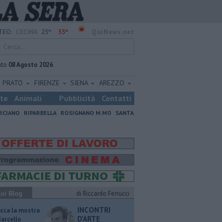
25°
35°
TEO:
CECINA
QuiNews.net
ato
08 Agosto 2026
PRATO
FIRENZE
SIENA
AREZZO
ste
Animali
Pubblicità
Contatti
RCIANO
RIPARBELLA
ROSIGNANO M.MO
SANTA
ui Blog
di Riccardo Ferrucci
INCONTRI
ucca la mostra
D'ARTE
Marcello