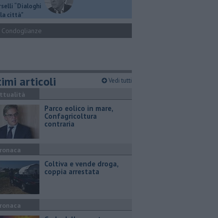
selli “Dialoghi
la città"
Condoglianze
imi articoli
Vedi tutti
ttualità
Parco eolico in mare,
Confagricoltura
contraria
ronaca
Coltiva e vende droga,
coppia arrestata
ronaca