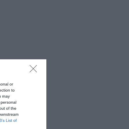
sonal or
ection to
ou may
 personal
out of the
 downstream
B’s List of