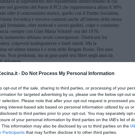
guardava al superamento dell’equilibrismo democristiano di cui
ere nel governo del Paese il PCI che rappresentava allora il 30%
oltre il centrosinistra storico, quello con il Partito Socialista.
’Unione Sovietica e trovava contrasti anche all’interno della stessa
à formulato, oltre motivati e severi giudizi, colpe e condanne:
iascia -sempre con Gian Maria Volonté- era del 1976.
esto isolamento abbiano avuto conseguenze. Districarsi fra
palesi, colpevoli inadeguatezze e fatali ritardi. Ma la
ima ed ultima istanza è e resta delle Brigate Rosse. Dei suoi
no. Non perdonati, ma in gran parte resi liberi negli anni da
i abbattere.
non sono più come allora. Lo sento da persona libera nel
cina.it -
Do Not Process My Personal Information
scritto un’autobiografia un po’ vera, un po’ inventata, un po’
Un amico storico mi aveva fornito un documento che risaliva il mio
to opt-out of the sale, sharing to third parties, or processing of your per
vevo tratto un racconto sui miei modesti antenati e sulla progenie
a”. Appunto. Con il passato me l’ero cavata con superficiale
formation for targeted advertising by us, please use the below opt-out s
sato è lontano. Invece nel presente mi sono perso.
Lost in the
r selection. Please note that after your opt-out request is processed y
a, difficile starne fuori con giudizio. E proprio la vicenda di Moro
eing interest-based ads based on personal information utilized by us or
 interpretazione. Alla fine avevo immaginato lo svolgimento della
disclosed to third parties prior to your opt-out. You may separately opt-
uella ufficiale Moro era stato ucciso, con tutto quello che
losure of your personal information by third parties on the IAB’s list of
one invece Moro era sopravvissuto: il giorno dell’attentato si
. This information may also be disclosed by us to third parties on the
IA
eva percorso un itinerario inconsueto, una scorciatoia, per
Participants
that may further disclose it to other third parties.