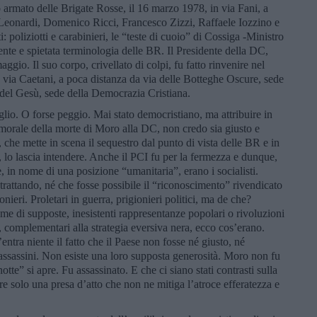
rmato delle Brigate Rosse, il 16 marzo 1978, in via Fani, a
 Leonardi, Domenico Ricci, Francesco Zizzi, Raffaele Iozzino e
 poliziotti e carabinieri, le “teste di cuoio” di Cossiga -Ministro
erente e spietata terminologia delle BR. Il Presidente della DC,
aggio. Il suo corpo, crivellato di colpi, fu fatto rinvenire nel
 via Caetani, a poca distanza da via delle Botteghe Oscure, sede
 del Gesù, sede della Democrazia Cristiana.
lio. O forse peggio. Mai stato democristiano, ma attribuire in
à morale della morte di Moro alla DC, non credo sia giusto e
he mette in scena il sequestro dal punto di vista delle BR e in
 lo lascia intendere. Anche il PCI fu per la fermezza e dunque,
e, in nome di una posizione “umanitaria”, erano i socialisti.
rattando, né che fosse possibile il “riconoscimento” rivendicato
onieri. Proletari in guerra, prigionieri politici, ma de che?
 di supposte, inesistenti rappresentanze popolari o rivoluzioni
, complementari alla strategia eversiva nera, ecco cos’erano.
entra niente il fatto che il Paese non fosse né giusto, né
assassini. Non esiste una loro supposta generosità. Moro non fu
tte” si apre. Fu assassinato. E che ci siano stati contrasti sulla
re solo una presa d’atto che non ne mitiga l’atroce efferatezza e