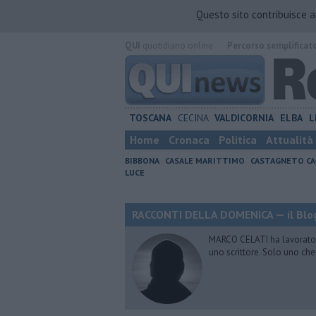
Questo sito contribuisce 
QUI
quotidiano online.
Percorso semplificat
TOSCANA
CECINA
VALDICORNIA
ELBA
L
Home
Cronaca
Politica
Attualità
BIBBONA
CASALE MARITTIMO
CASTAGNETO CA
LUCE
RACCONTI DELLA DOMENICA — il Blog
MARCO CELATI ha lavorato e 
uno scrittore. Solo uno che 