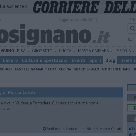
alla audience di
o
Aggiornato alle 18:45
ME
Sab
IVORNO
PISA
GROSSETO
LUCCA
MASSA CARRARA
PISTOIA
Lavoro
Cultura e Spettacolo
Eventi
Sport
Blog
Intervi
RDUCCI
CASTELLINA MARITTIMA
CECINA
GUARDISTALLO
MONTESCUDAIO
O
 di Marco Celati
vive in Valdera, a Pontedera. Gli piace scrivere, ma non è
scrive.
Q
Vedi tutti gli articoli del blog di Marco Celati
A L
di 