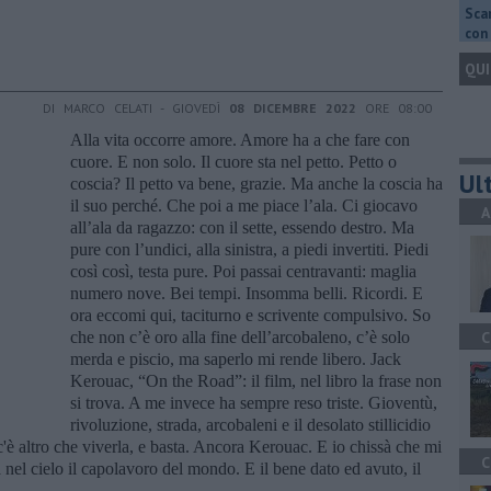
Scar
con 
QUI
DI MARCO CELATI - GIOVEDÌ
08 DICEMBRE 2022
ORE 08:00
Alla vita occorre amore. Amore ha a che fare con
cuore. E non solo. Il cuore sta nel petto. Petto o
Ult
coscia? Il petto va bene, grazie. Ma anche la coscia ha
il suo perché. Che poi a me piace l’ala. Ci giocavo
A
all’ala da ragazzo: con il sette, essendo destro. Ma
pure con l’undici, alla sinistra, a piedi invertiti. Piedi
così così, testa pure. Poi passai centravanti: maglia
numero nove. Bei tempi. Insomma belli. Ricordi. E
ora eccomi qui, taciturno e scrivente compulsivo. So
che non c’è oro alla fine dell’arcobaleno, c’è solo
C
merda e piscio, ma saperlo mi rende libero. Jack
Kerouac, “On the Road”: il film, nel libro la frase non
si trova. A me invece ha sempre reso triste. Gioventù,
rivoluzione, strada, arcobaleni e il desolato stillicidio
c'è altro che viverla, e basta. Ancora Kerouac. E io chissà che mi
C
el cielo il capolavoro del mondo. E il bene dato ed avuto, il