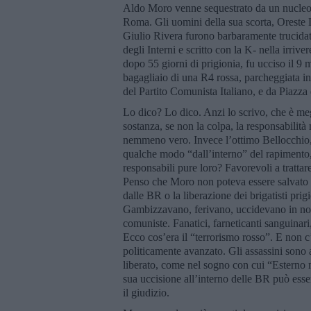
Aldo Moro venne sequestrato da un nucleo a
Roma. Gli uomini della sua scorta, Oreste
Giulio Rivera furono barbaramente trucidati:
degli Interni e scritto con la K- nella irriv
dopo 55 giorni di prigionia, fu ucciso il 9 m
bagagliaio di una R4 rossa, parcheggiata in
del Partito Comunista Italiano, e da Piazza
Lo dico? Lo dico. Anzi lo scrivo, che è meg
sostanza, se non la colpa, la responsabilit
nemmeno vero. Invece l’ottimo Bellocchio, c
qualche modo “dall’interno” del rapimento,
responsabili pure loro? Favorevoli a trattar
Penso che Moro non poteva essere salvato t
dalle BR o la liberazione dei brigatisti prigi
Gambizzavano, ferivano, uccidevano in nome
comuniste. Fanatici, farneticanti sanguinari
Ecco cos’era il “terrorismo rosso”. E non c’
politicamente avanzato. Gli assassini sono 
liberato, come nel sogno con cui “Esterno no
sua uccisione all’interno delle BR può esse
il giudizio.