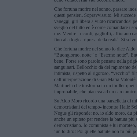
Che fortuna morire nel sonno, passare inoss
questi pensieri. Sopravvissuto. Mi succede s
vaneggi, giri libera a vuoto ricaricandosi p
sveglio del tutto ed è come comandare i sog
me. Mentre i ricordi, gaglioffi, affiorano
fino alla logica ripresa della realtà. Si scivo
Che fortuna morire nel sonno lo dice Aldo M
“Buongiorno, notte” o “Esterno notte”. En
bene. Forse sono parole pensate nella prigio
sanguinari. Bellocchio dà del rapimento de
intimista, rispetto al rigoroso, “vecchio” f
dall’interpretazione di Gian Maria Volont
Martinelli che trasforma in un thriller quei 
improbabile, che piaceva ad un caro amico 
Su Aldo Moro ricordo una barzelletta di mi
democristiani del tempo- incontra Hailé Sel
Negus gli risponde: no, io aldo moro, du pi
anche un epiteto per rendere la battuta più 
democristiano. Io comunista e lui moroteo, 
‘un lo di’o! Poi quelle battute non fu più po