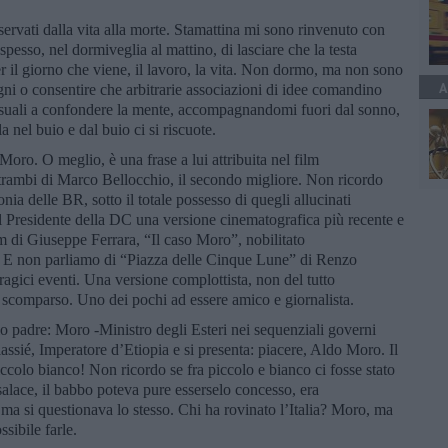
ervati dalla vita alla morte. Stamattina mi sono rinvenuto con
pesso, nel dormiveglia al mattino, di lasciare che la testa
er il giorno che viene, il lavoro, la vita. Non dormo, ma non sono
A
ni o consentire che arbitrarie associazioni di idee comandino
 casuali a confondere la mente, accompagnandomi fuori dal sonno,
la nel buio e dal buio ci si riscuote.
oro. O meglio, è una frase a lui attribuita nel film
trambi di Marco Bellocchio, il secondo migliore. Non ricordo
nia delle BR, sotto il totale possesso di quegli allucinati
l Presidente della DC una versione cinematografica più recente e
ilm di Giuseppe Ferrara, “Il caso Moro”, nobilitato
é. E non parliamo di “Piazza delle Cinque Lune” di Renzo
tragici eventi. Una versione complottista, non del tutto
scomparso. Uno dei pochi ad essere amico e giornalista.
o padre: Moro -Ministro degli Esteri nei sequenziali governi
assié, Imperatore d’Etiopia e si presenta: piacere, Aldo Moro. Il
ccolo bianco! Non ricordo se fra piccolo e bianco ci fosse stato
salace, il babbo poteva pure esserselo concesso, era
ma si questionava lo stesso. Chi ha rovinato l’Italia? Moro, ma
ssibile farle.