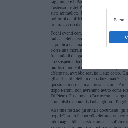
raggiungere il Parlamento dove l’ennesimo 
l’astensione del PCI. E così la sua auto e q
state mitragliate. Nessuno si era fatto male.
uniformi da ufficiali dell’aeronautica erano
Persona
finito. Ucciso dal ridicolo.
Pochi eventi come il sequestro di Moro e la
radicale del corso della storia, frenandon
la politica italiana avrebbe salutato le pri
Forse una moralizzazione della politica e d
frenando il dilagante malcostume. E se Enr
che sospetto “incidente” d’auto avvenuto in
morte, durante il comizio per le europee n
affermato, avrebbe seguito il suo corso. Q
gli altri partiti dell’arco costituzionale? 
questo con i se e i ma non si fa storia. Anch
dopo Pertini, non avremmo avuto come Pre
Di Pietro. E nemmeno Berlusconi a sdoganar
comunisti e democristiani al giorno d’oggi 
Alla fine restano gli anni, i documenti, gli 
popolo”, sotto il controllo dei suoi rapitori
inimmaginabili la costrizione e la sofferenza
salvezza. E in mezzo e contro a tanta feroc