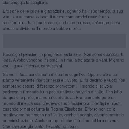
biancheggia la scogliera.
Erosione delle coste e glaciazione, ognuno ha il suo tempo, la sua
vita, la sua consolazione. Il tempo comune del resto è uno
sconforto: un bullo americano, un boiardo russo, un’acqua cheta
cinese si dividono il mondo a babbo morto.
Raccolgo i pensieri, in preghiera, sulla sera. Non so se qualcosa li
lega. A volte vengono insieme, in rima, altre sparsi e vani. Migrano
esuli, quasi in corsa, carducciani.
Siamo in fase conclamata di declino cognitivo. Oppure ciò a cui
siamo veramente interconnessi è il vuoto. E fra declino e vuoto non
sembrano esserci differenze promettenti. Il mondo ci scivola
addosso e il mondo è un posto antico e ha visto di tutto. L’ho letto
da qualche parte, ma non ricordo dove. Francamente però un
mondo di merda così credevo di non lasciarlo ai miei figli e nipoti,
essendo ormai defunta la Regina Elisabetta. E forse non ce lo
meritavamo nemmeno noi! Tutto, anche il peggio, diventa normale
amministrazione. Anche per quelli che si limitano al loro dovere.
Che sarebbe già tanto. Peccato non basti.