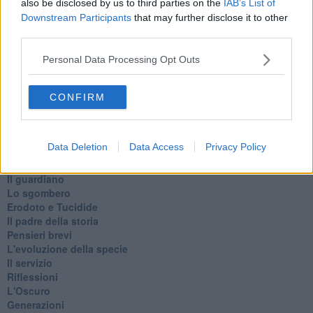
also be disclosed by us to third parties on the
IAB’s List of
Metaverso smart
Downstream Participants
that may further disclose it to other
Fiamme
third parties.
Anzi
Confessioni autoreferenziali
Personal Data Processing Opt Outs
Utopie
Estate
Il lago
CONFIRM
Il diluvio
La classe
Pensieri incoerenti
Data Deletion
Data Access
Privacy Policy
Dal balcone
Insomnia
Il guardiano
Lo sgombero
Erodoto e Tucidide
Il padre della storia
Pensieri brevi
L'evoluzione della specie
Il servizio
Riflessioni
L'Oscuro
Generazioni