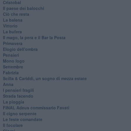
Cristobal
Il paese dei balocchi
Ciò che resta
La balena
Vittorio
La bufera
Il mago, la pera e il Bar la Posta
Primavera
Elogio dell'ombra
Pensieri
Mono logo
Settembre
Fabrizia
​Scilla & Cariddi, un sogno di mezza estate
Anna
I pensieri fragili
Strada facendo
La pioggia
FINAL Adeus commissario Favati
Il cigno serpente
Le feste comandate
Il focolare
Giorni.