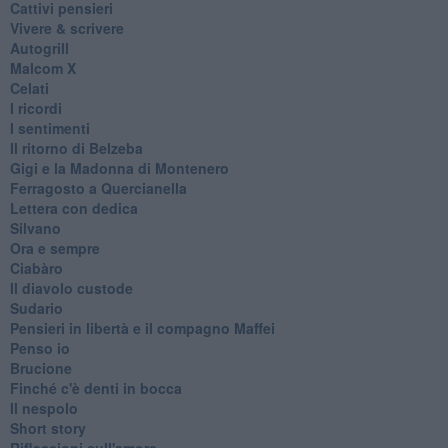
Cattivi pensieri
Vivere & scrivere
Autogrill
Malcom X
Celati
I ricordi
I sentimenti
Il ritorno di Belzeba
Gigi e la Madonna di Montenero
Ferragosto a Quercianella
Lettera con dedica
Silvano
Ora e sempre
Ciabàro
Il diavolo custode
Sudario
Pensieri in libertà e il compagno Maffei
Penso io
Brucione
Finché c'è denti in bocca
Il nespolo
Short story
Riflessioni sull'amore