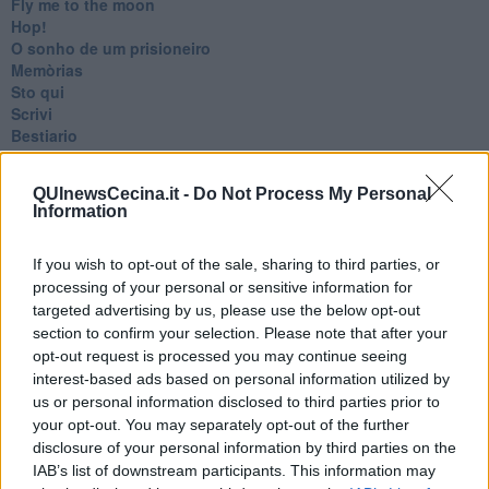
Fly me to the moon
Hop!
O sonho de um prisioneiro
Memòrias
Sto qui
Scrivi
Bestiario
Pillole
Veglia
QUInewsCecina.it -
Do Not Process My Personal
​“D” come delitto
Information
D
Belle lettere
If you wish to opt-out of the sale, sharing to third parties, or
25 Aprile
Todo el bien, todo el mal
processing of your personal or sensitive information for
Silenzio
targeted advertising by us, please use the below opt-out
Le parole
section to confirm your selection. Please note that after your
​L’Australiana
opt-out request is processed you may continue seeing
Le stelle del jazz
interest-based ads based on personal information utilized by
Vita & morte
us or personal information disclosed to third parties prior to
Auguri
your opt-out. You may separately opt-out of the further
Moro
disclosure of your personal information by third parties on the
Passanti
IAB’s list of downstream participants. This information may
Continuando, la nonna e il carretto