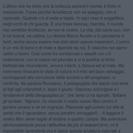
L’ultimo che ha detto che la bellezza salverà il mondo è finito in
manicomio. Forse perché la bellezza non va spiegata, non è
razionale. Quando c’è si vede e basta. In ogni caso è soggettiva:
negli occhi di chi guarda. È una frase famosa, risentita. Il mondo
non avrebbe bruttezze, se non le nostre. La vita, dal canto suo, non
è né buona, né cattiva. Lo diceva Marco Aurelio e lo pensiamo in
tanti, anche senza essere mai stati stoici oppure imperatori. L’uomo
è un mix di bene e di male e dipende da noi. E neanche noi siamo
cattivi o buoni. Così come fra condannati o assolti non c’è
redenzione, non si nasce nel peccato e ci si purifica al fonte
battesimale rinunciando, ancora infanti, a Satana ed al male. Ma
nemmeno invocare lo stato di natura e il mito del buon selvaggio,
contrapposti alla corruzione della società e del progresso, ci
conforta. Ne parlava Rousseau, il pedagogista che lasciò una serie
di figli agli orfanotrofi e, dopo il giusto
“
Discorso sull
’
origine e i
fondamenti della disuguaglianza”
, che tanto ci ha ispirato, Voltaire
gli scrisse:
“
Signore, ho ricevuto il vostro nuovo libro contro il
genere umano e ve ne ringrazio. Piacerete agli uomini cui dite le
verità che li riguardano, senza peraltro correggerli… A leggere il
vostro libro viene voglia di andare a quattro zampe. Ma avendone
sfortunatamente persa l
’
abitudine da più di sessant
’
anni, mi è
impossibile riprenderla ora e lascio questa andatura naturale a