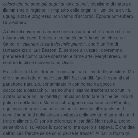
coloro che ne sono più degni di voi e di me”
. Idealismo di natura e
illuminismo di ragione, il rimpianto delle origini e i lumi della civiltà.
uguaglianza e progresso non vanno d’accordo. Eppure potrebbero.
Dovrebbero.
A riuscirci dovremmo amare senza misura perché l’amore che ha
misura vale poco. E questo non so più se è Agostino, che è un
Santo, o
“
Valerian, la città dei mille pianeti”
, che è un film di
fantascienza di Luc Besson. E, sempre a riuscirci, dovremmo
prendere il nostro cuore spezzato e farne arte. Meryl Streep, mi
sembra lo disse ricevendo un Oscar.
E alla fine, tra tanti drammi e passioni, un ultimo futile pensiero. Ma
che v’hanno fatto di male i canditi? Sì, i canditi. Quelli espunti dal
panettone natalizio, contaminato in compenso da gocce di
cioccolato e pistacchio. Intanto che ci stiamo trasformando tutti in
avatar pandoriani, ai canditi gli abbiamo fatto fare la fine dell’olio di
palma o del lattosio. Ma non sottraggono mica foreste al Pianeta,
aggiungendo grassi saturi e sostanze tossiche all’organismo! I
canditi sono fatti della stessa sostanza della scorza di agrumi o altri
frutti e alimenti. Ci sono intolleranze ai canditi? Non risulta, anche
se sembra di sì. Vabbè lo zucchero, ma quello si sapeva. E che dire
dell’anice? Perché se ne sono perse le tracce? Al Bar la Posta gli