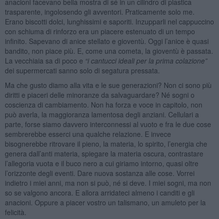
anacioni facevano bella mostra di sé in un cilindro di plastica
trasparente, ingolosendo gli avventori. Praticamente solo me.
Erano biscotti dolci, lunghissimi e saporiti. Inzupparli nel cappuccino
con schiuma di rinforzo era un piacere estenuato di un tempo
infinito. Sapevano di anice stellato e gioventù. Oggi l’anice è quasi
bandito, non piace più. E, come una cometa, la gioventù è passata.
La vecchiaia sa di poco e
“i cantucci ideali per la prima colazione”
dei supermercati sanno solo di segatura pressata.
Ma che gusto diamo alla vita e le sue generazioni? Non ci sono più
diritti e piaceri delle minoranze da salvaguardare? Né sogni o
coscienza di cambiamento. Non ha forza e voce in capitolo, non
può averla, la maggioranza lamentosa degli anziani. Cellulari a
parte, forse siamo davvero interconnessi al vuoto e fra le due cose
sembrerebbe esserci una qualche relazione. E invece
bisognerebbe ritrovare il pieno, la materia, lo spirito, l’energia che
genera dall’anti materia, spiegare la materia oscura, contrastare
l’allegoria vuota e il buco nero a cui giriamo intorno, quasi oltre
l’orizzonte degli eventi. Dare nuova sostanza alle cose. Vorrei
indietro i miei anni, ma non si può, né si deve. I miei sogni, ma non
so se valgono ancora. E allora arridateci almeno i canditi e gli
anacioni. Oppure a piacer vostro un talismano, un amuleto per la
felicità.