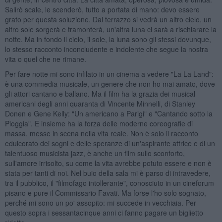
Salirò scale, le scenderò, tutto a portata di mano: devo essere
grato per questa soluzione. Dal terrazzo si vedrà un altro cielo, un
altro sole sorgerà e tramonterà, un'altra luna ci sarà a rischiarare la
notte. Ma in fondo il cielo, il sole, la luna sono gli stessi dovunque,
lo stesso racconto inconcludente e indolente che segue la nostra
vita o quel che ne rimane.
Per fare notte mi sono infilato in un cinema a vedere "La La Land":
è una commedia musicale, un genere che non ho mai amato, dove
gli attori cantano e ballano. Ma il film ha la grazia dei musical
americani degli anni quaranta di Vincente Minnelli, di Stanley
Donen e Gene Kelly: "Un americano a Parigi" e "Cantando sotto la
Pioggia". E insieme ha la forza delle moderne coreografie di
massa, messe in scena nella vita reale. Non è solo il racconto
edulcorato dei sogni e delle speranze di un'aspirante attrice e di un
talentuoso musicista jazz, è anche un film sullo sconforto,
sull'amore irrisolto, su come la vita avrebbe potuto essere e non è
stata per tanti di noi. Nel buio della sala mi è parso di intravedere,
tra il pubblico, il "filmofago intollerante", conosciuto in un cineforum
pisano e pure il Commissario Favati. Ma forse l'ho solo sognato,
perché mi sono un po' assopito: mi succede in vecchiaia. Per
questo sopra i sessantacinque anni ci fanno pagare un biglietto