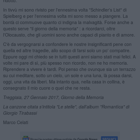
ridotto.
In tivvù mi sono rivisto per l'ennesima volta "Schindler's List" di
Spielberg e per l'ennesima volta mi sono messo a piangere. La
bontà ci commuove quanto ci indigna la malvagità. Forse anche a
questo serve "il giorno della memoria" : a ricordarci, oltre
l'Olocausto, che gli uomini sono anche capaci di pianto e di amore.
C'è da vergognarsi a confondere le nostre insignificanti pene con
quella ed altre tragedie, allo scopo di farsi solo un po' compatire.
Eppure oggi mi chiedo se in tutti questi anni siamo stati mai felici. A
volte mi pare di sì, più spesso non ricordo, non ne ho memoria.
Riprendere a vivere è tardi. Poi penso che ovunque sia un terrazzo
su cui meditare, sotto un cielo, un sole e una luna, là possa darsi,
oggi, una vita da liberi. Ma intanto qua, nella casa in collina, è
consegnato il mio cuore o quel che ne resta.
Treggiaia, 27 Gennaio 2017, Giorno della Memoria
La canzone citata s'intitola "Le stelle", dall'album "Romantìca" di
Giorgio Tirabassi
Marco Celati