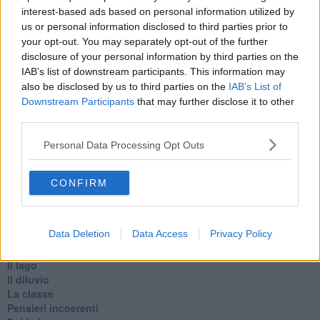
Belle lettere
interest-based ads based on personal information utilized by
25 Aprile
us or personal information disclosed to third parties prior to
Todo el bien, todo el mal
your opt-out. You may separately opt-out of the further
Silenzio
disclosure of your personal information by third parties on the
Le parole
IAB’s list of downstream participants. This information may
​L’Australiana
also be disclosed by us to third parties on the
IAB’s List of
Le stelle del jazz
Downstream Participants
that may further disclose it to other
Vita & morte
third parties.
Auguri
Moro
Personal Data Processing Opt Outs
Passanti
Continuando, la nonna e il carretto
Metaverso smart
CONFIRM
Fiamme
Anzi
Confessioni autoreferenziali
Data Deletion
Data Access
Privacy Policy
Utopie
Estate
Il lago
Il diluvio
La classe
Pensieri incoerenti