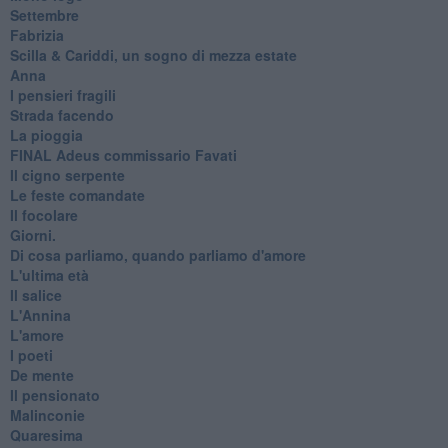
Settembre
Fabrizia
​Scilla & Cariddi, un sogno di mezza estate
Anna
I pensieri fragili
Strada facendo
La pioggia
FINAL Adeus commissario Favati
Il cigno serpente
Le feste comandate
Il focolare
Giorni.
Di cosa parliamo, quando parliamo d'amore
L'ultima età
Il salice
L'Annina
L'amore
I poeti
De mente
Il pensionato
Malinconie
Quaresima