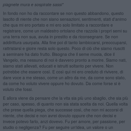
piagnete mura e sospirate sassi"
In fondo non ho da raccontare se non questo abbandono, questo
lascito di niente che non siano sensazioni, sentimenti, stati d'animo
che qua mi ero portato e mi ero solo limitato a raccordare e
registrare, come un maldestro ortolano che razzola i propri semi su
una terra non sua, avuta in prestito e da riconsegnare. Se non
addirittura usurpata. Alla fine poi di tanto lambiccarsi, preoccuparsi,
rattristarsi e gioire resta solo questo. Poco di ciò che siamo riusciti
a seminare ha dato frutto. Bisogna che il seme muoia, dice il
Vangelo, ma nessuno di noi è davvero pronto a morire. Siamo nati,
siamo stati allevati, educati e istruiti soltanto per vivere. Non
potrebbe che essere così. E così qui mi ero creduto di rivivere, di
dare voce a me stesso, come un altro da me, da come sono stato,
da come ho voluto vivere oppure ho dovuto. Da come forse si è
voluto che fossi.
E allora viene da pensare che la vita sia più uno sbaglio, che sia più
per caso, spesso, di quanto non sia stata scelta da noi. Quella volta
che prese quella piega, che successe così, che non mi accorsi di
niente, che decisi e non avrei dovuto oppure che non decisi e
invece potevo farlo, anzi dovevo. Fu per amore, per passione, per
studio o negligenza? Fu per seguire un'idea, un valore o un