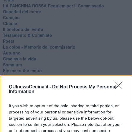
​LA PANCHINA ROSSA Requiem per il Commissario
Ospedali del cuore
Coraçào
Charlie
Il telefono del vento
Testamento & Commiato
Poeta
​La colpa - Memorie del commissario
Autunno
Gracias a la vida
Somnium
Fly me to the moon
Hop!
O sonho de um prisioneiro
QUInewsCecina.it -
Do Not Process My Personal
Memòrias
Information
Sto qui
Scrivi
Bestiario
If you wish to opt-out of the sale, sharing to third parties, or
Pillole
processing of your personal or sensitive information for
Veglia
targeted advertising by us, please use the below opt-out
​“D” come delitto
section to confirm your selection. Please note that after your
D
opt-out request is processed you may continue seeing