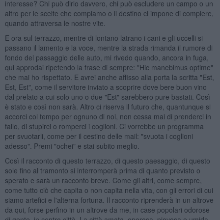
interesse? Chi può dirlo davvero, chi può escludere un campo o un
altro per le scelte che compiamo o il destino ci impone di compiere,
quando attraversa le nostre vite.
E ora sul terrazzo, mentre di lontano latrano i cani e gli uccelli si
passano il lamento e la voce, mentre la strada rimanda il rumore di
fondo del passaggio delle auto, mi rivedo quando, ancora in fuga,
qui approdai ripetendo la frase di sempre: "Hic manebimus optime"
che mai ho rispettato. E avrei anche affisso alla porta la scritta "Est,
Est, Est", come il servitore inviato a scoprire dove bere buon vino
dal prelato a cui solo uno o due "Est" sarebbero pure bastati. Così
è stato e così non sarà. Altro ci riserva il futuro che, quantunque si
accorci col tempo per ognuno di noi, non cessa mai di prenderci in
fallo, di stupirci o romperci i coglioni. Ci vorrebbe un programma
per svuotarli, come per il cestino delle mail: "svuota i coglioni
adesso". Premi "ochei" e stai subito meglio.
Così il racconto di questo terrazzo, di questo paesaggio, di questo
sole fino al tramonto si interromperà prima di quanto previsto o
sperato e sarà un racconto breve. Come gli altri, come sempre,
come tutto ciò che capita o non capita nella vita, con gli errori di cui
siamo artefici e l'alterna fortuna. Il racconto riprenderà in un altrove
da qui, forse perfino in un altrove da me, in case popolari odorose
di gente, in centro città. La città amata, operosa, piovosa e umida.