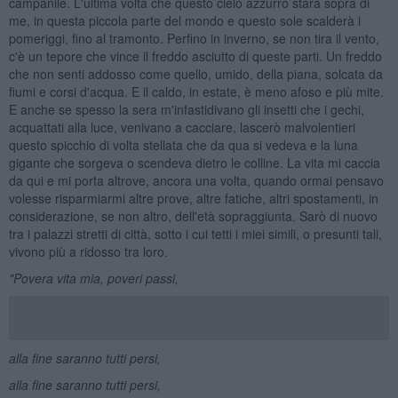
campanile. L'ultima volta che questo cielo azzurro starà sopra di
me, in questa piccola parte del mondo e questo sole scalderà i
pomeriggi, fino al tramonto. Perfino in inverno, se non tira il vento,
c'è un tepore che vince il freddo asciutto di queste parti. Un freddo
che non senti addosso come quello, umido, della piana, solcata da
fiumi e corsi d'acqua. E il caldo, in estate, è meno afoso e più mite.
E anche se spesso la sera m'infastidivano gli insetti che i gechi,
acquattati alla luce, venivano a cacciare, lascerò malvolentieri
questo spicchio di volta stellata che da qua si vedeva e la luna
gigante che sorgeva o scendeva dietro le colline. La vita mi caccia
da qui e mi porta altrove, ancora una volta, quando ormai pensavo
volesse risparmiarmi altre prove, altre fatiche, altri spostamenti, in
considerazione, se non altro, dell'età sopraggiunta. Sarò di nuovo
tra i palazzi stretti di città, sotto i cui tetti i miei simili, o presunti tali,
vivono più a ridosso tra loro.
"Povera vita mia, poveri passi,
alla fine saranno tutti persi,
alla fine saranno tutti persi,