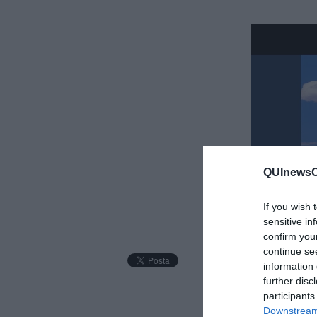
QUInewsCe
If you wish 
3 Gymnopédi
sensitive in
confirm you
continue se
information 
further disc
participants
Downstream 