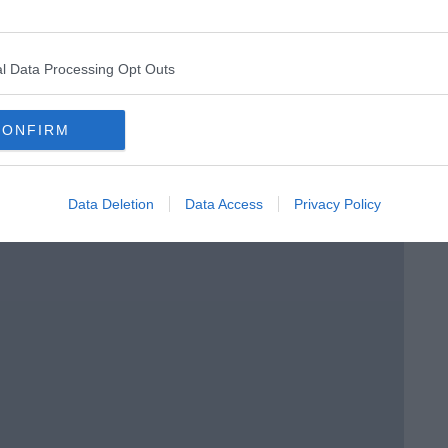
l Data Processing Opt Outs
CONFIRM
menica” di Marco Celati
Data Deletion
Data Access
Privacy Policy