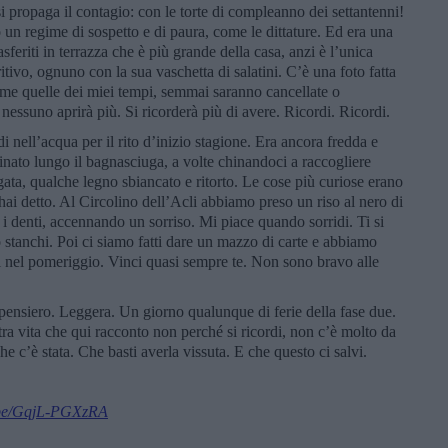
i propaga il contagio: con le torte di compleanno dei settantenni!
o un regime di sospetto e di paura, come le dittature. Ed era una
asferiti in terrazza che è più grande della casa, anzi è l’unica
tivo, ognuno con la sua vaschetta di salatini. C’è una foto fatta
ome quelle dei miei tempi, semmai saranno cancellate o
nessuno aprirà più. Si ricorderà più di avere. Ricordi. Ricordi.
i nell’acqua per il rito d’inizio stagione. Era ancora fredda e
ato lungo il bagnasciuga, a volte chinandoci a raccogliere
ata, qualche legno sbiancato e ritorto. Le cose più curiose erano
 hai detto. Al Circolino dell’Acli abbiamo preso un riso al nero di
i i denti, accennando un sorriso. Mi piace quando sorridi. Ti si
 stanchi. Poi ci siamo fatti dare un mazzo di carte e abbiamo
di nel pomeriggio. Vinci quasi sempre te. Non sono bravo alle
i pensiero. Leggera. Un giorno qualunque di ferie della fase due.
tra vita che qui racconto non perché si ricordi, non c’è molto da
he c’è stata. Che basti averla vissuta. E che questo ci salvi.
u.be/GqjL-PGXzRA