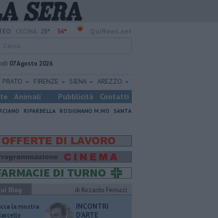
25°
36°
TEO:
CECINA
QuiNews.net
rdì
07 Agosto 2026
PRATO
FIRENZE
SIENA
AREZZO
ste
Animali
Pubblicità
Contatti
RCIANO
RIPARBELLA
ROSIGNANO M.MO
SANTA
ui Blog
di Riccardo Ferrucci
INCONTRI
ucca la mostra
D'ARTE
Marcello