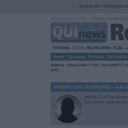
Questo sito contribuisce 
QUI
quotidiano online.
Percorso semplificat
TOSCANA
CECINA
VALDICORNIA
ELBA
L
Home
Cronaca
Politica
Attualità
BIBBONA
CASALE MARITTIMO
CASTAGNETO CA
LUCE
RACCONTI DELLA DOMENICA — il Blog
MARCO CELATI ha lavorato e 
uno scrittore. Solo uno che 