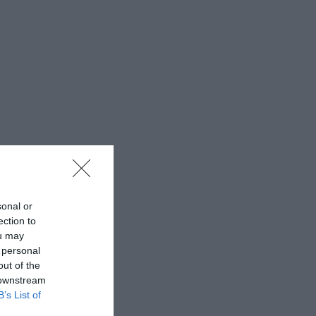
sonal or
ection to
ou may
 personal
out of the
 downstream
B’s List of