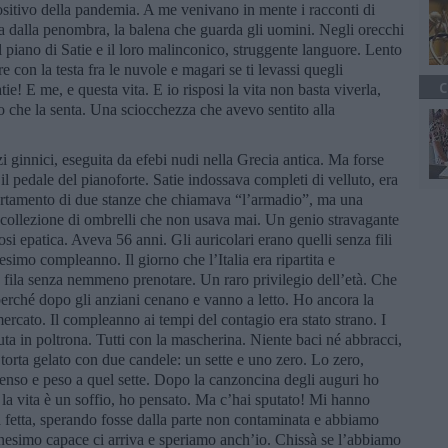
positivo della pandemia. A me venivano in mente i racconti di
era dalla penombra, la balena che guarda gli uomini. Negli orecchi
iano di Satie e il loro malinconico, struggente languore. Lento
re con la testa fra le nuvole e magari se ti levassi quegli
C
atie! E me, e questa vita. E io risposi la vita non basta viverla,
 che la senta. Una sciocchezza che avevo sentito alla
ginnici, eseguita da efebi nudi nella Grecia antica. Ma forse
il pedale del pianoforte. Satie indossava completi di velluto, era
partamento di due stanze che chiamava “l’armadio”, ma una
 collezione di ombrelli che non usava mai. Un genio stravagante
osi epatica. Aveva 56 anni. Gli auricolari erano quelli senza fili
tesimo compleanno. Il giorno che l’Italia era ripartita e
 fila senza nemmeno prenotare. Un raro privilegio dell’età. Che
perché dopo gli anziani cenano e vanno a letto. Ho ancora la
mercato. Il compleanno ai tempi del contagio era stato strano. I
seduta in poltrona. Tutti con la mascherina. Niente baci né abbracci,
orta gelato con due candele: un sette e uno zero. Lo zero,
 senso e peso a quel sette. Dopo la canzoncina degli auguri ho
 la vita è un soffio, ho pensato. Ma c’hai sputato! Mi hanno
 fetta, sperando fosse dalla parte non contaminata e abbiamo
tunesimo capace ci arriva e speriamo anch’io. Chissà se l’abbiamo