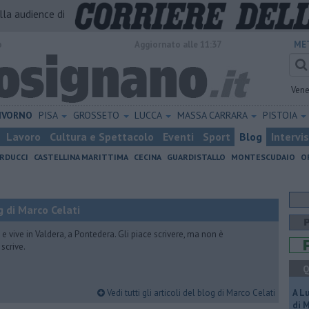
alla audience di
o
Aggiornato alle 11:37
ME
Vene
IVORNO
PISA
GROSSETO
LUCCA
MASSA CARRARA
PISTOIA
Lavoro
Cultura e Spettacolo
Eventi
Sport
Blog
Intervi
RDUCCI
CASTELLINA MARITTIMA
CECINA
GUARDISTALLO
MONTESCUDAIO
O
 di Marco Celati
vive in Valdera, a Pontedera. Gli piace scrivere, ma non è
scrive.
Q
Vedi tutti gli articoli del blog di Marco Celati
A L
di 