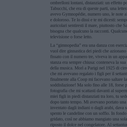
ombrelloni lontani, distanziati: un effetto 
Tabucchi, che era di queste parti, una lett
avevo Gymnopédie, numero uno, le note al p
e doloroso. Te lo dissi e te mi dicesti: semp
auricolari sentiresti il mare, piuttosto che S
bisogna che qualcuno la racconti. Qualcuno
televisione o forse letto.
La “gimnopedia” era una danza con esercizi 
vuol dire ginnastica dei piedi che azionano 
fissato con il numero tre, viveva in un ap
stanza era sempre chiusa: conteneva la sua
della musica. Morì a Parigi nel 1925 di cirr
che mi avevano regalato i figli per il settan
finalmente alla Coop mi facevano saltare la
soddisfazione! Ma solo fino alle 18, forse 
fotografia che mi scattasti davanti al super
miei figli in piedi distanziati tra loro, tu 
dopo tanto tempo. Mi avevano portato una t
inventato dagli indiani o dagli arabi, dava
spento le candeline con un soffio. In fondo
gridato, così ne abbiamo mangiato una sola
riposto il dolce nel congelatore. Al settan