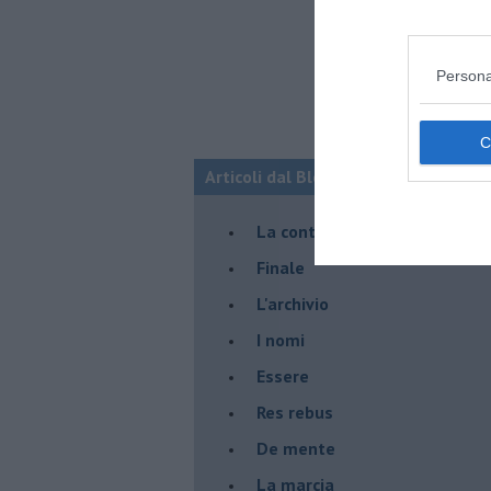
Persona
Articoli dal Blog “Racconti della do
La controversia degli azzimi
Finale
L'archivio
I nomi
Essere
Res rebus
De mente
La marcia