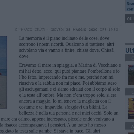
Scar
con 
QUI
DI MARCO CELATI - GIOVEDÌ
28 MAGGIO 2020
ORE 19:50
La memoria è il piano inclinato delle cose, dove
scorrono i nostri ricordi. Qualcuno si trattiene, altri
Ult
scivolano via e vanno a finire, chissà dove. Chissà
dove.
C
Eravamo al mare in spiaggia, a Marina di Vecchiano e
mi hai detto, ecco, qui puoi piantare l’ombrellone e io
l’ho fatto, imprecando fra me e me, perché non mi
riusciva e la sabbia non mi piace. Poi abbiamo steso
gli asciugamani e ci siamo sdraiati con il corpo al sole
C
e la testa all’ombra. Ma non c’era troppo sole, si era
ancora a maggio. Io mi tenevo la maglietta con il
costume e te, impavida, sfoggiavi un bikini. La
bellezza è nella tua persona e nei miei occhi. Solo un
Il mare era calmo, appena increspato, piccole onde venivano a
ella risacca accompagnava i pensieri. A un tratto ho messo
A
ggiato la testa sulle gambe. Si stava in pace. Gli altri