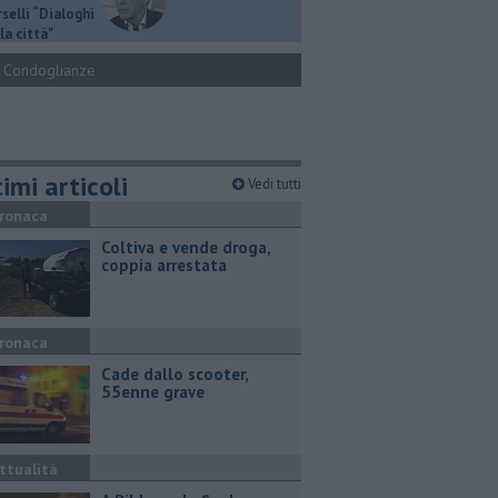
selli “Dialoghi
la città"
Condoglianze
imi articoli
Vedi tutti
ronaca
Coltiva e vende droga,
coppia arrestata
ronaca
Cade dallo scooter,
55enne grave
ttualità