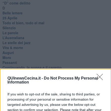
​“D” come delitto
D
Belle lettere
25 Aprile
Todo el bien, todo el mal
Silenzio
Le parole
​L’Australiana
Le stelle del jazz
Vita & morte
Auguri
Moro
Passanti
Continuando, la nonna e il carretto
Metaverso smart
Fiamme
QUInewsCecina.it -
Do Not Process My Personal
Anzi
Information
Confessioni autoreferenziali
Utopie
If you wish to opt-out of the sale, sharing to third parties, or
Estate
processing of your personal or sensitive information for
Il lago
targeted advertising by us, please use the below opt-out
Il diluvio
section to confirm your selection. Please note that after your