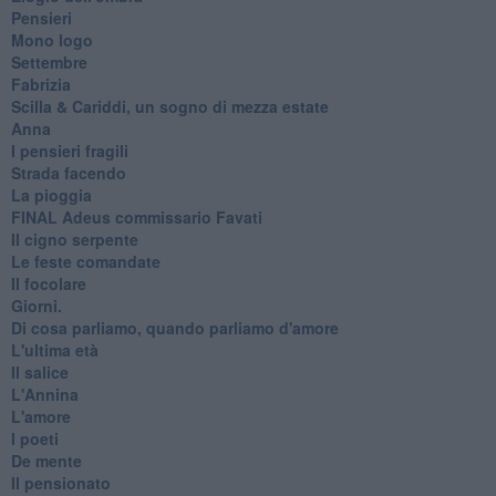
Pensieri
Mono logo
Settembre
Fabrizia
​Scilla & Cariddi, un sogno di mezza estate
Anna
I pensieri fragili
Strada facendo
La pioggia
FINAL Adeus commissario Favati
Il cigno serpente
Le feste comandate
Il focolare
Giorni.
Di cosa parliamo, quando parliamo d'amore
L'ultima età
Il salice
L'Annina
L'amore
I poeti
De mente
Il pensionato