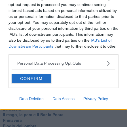
La classe
opt-out request is processed you may continue seeing
Pensieri incoerenti
interest-based ads based on personal information utilized by
Dal balcone
us or personal information disclosed to third parties prior to
Insomnia
your opt-out. You may separately opt-out of the further
Il guardiano
disclosure of your personal information by third parties on the
Lo sgombero
IAB’s list of downstream participants. This information may
Erodoto e Tucidide
also be disclosed by us to third parties on the
IAB’s List of
Il padre della storia
Pensieri brevi
Downstream Participants
that may further disclose it to other
L'evoluzione della specie
third parties.
Il servizio
Riflessioni
Personal Data Processing Opt Outs
L'Oscuro
Generazioni
CONFIRM
Cristobal
Il paese dei balocchi
Ciò che resta
La balena
Data Deletion
Data Access
Privacy Policy
Vittorio
La bufera
Il mago, la pera e il Bar la Posta
Primavera
Elogio dell'ombra