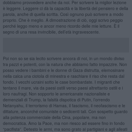
dobbiamo provvedere anche da noi. Per scrivere la miglior lezione
è leggere. Leggere ci dà la capacità e la libertà del pensiero e della
parola, anche di quella scritta. Così ognuno può scrivere a modo
proprio. Che è meglio. A dimostrazione di ciò, oggi scrivo peggio
perché leggo meno e ancor meno ricordo delle mie letture. È il
segno di una resa invincibile, dell’età ingravescente.
Poi non so se sia lecito scrivere ancora di noi, in un mondo diviso
tra pazzi e potenti, con la natura che abbiamo fatto impazzire. Non
posso vedere i bambini e le donne di Gaza distrutta, elemosinare
nella calca una ciotola di minestra e raschiare il riso che resta dal
fondo. I vecchi ucraini sotto le case bombardate. I migranti che
tentano il mare, via da paesi ostili verso paesi altrettanto ostili e i
loro naufragi. Non sopporto le americanate nazionaliste e
demenziali di Trump, la falsità dispotica di Putin, l’orrendo
Netanyahu, il terrorismo di Hamas, il fascismo, il neofascismo e le
dittature, ancorché comuniste o sedicenti tali. Con sospetto guardo
alla potenza commerciale della Cina, popolare, ma non
democratica. Amo la Pace, ma non riesco ad essere fino in fondo
“pacifista”. Detesto le armi, ma sono grato ai partigiani e agli alleati