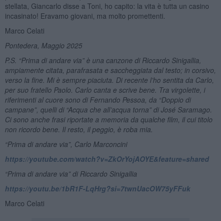
stellata, Giancarlo disse a Toni, ho capito: la vita è tutta un casino
incasinato! Eravamo giovani, ma molto promettenti.
Marco Celati
Pontedera, Maggio 2025
P.S.
“
Prima di andare via” è un
a canzone di Riccardo Sinigallia,
ampiamente citata, parafrasata e saccheggiata dal testo; in corsivo,
verso la fine. Mi è sempre piaciuta. Di recente l’ho sentita da Carlo,
per suo fratello Paolo. Carlo canta e scrive bene. Tra virgolette, i
riferimenti al cuore sono di Fernando Pessoa, da
“
Doppio di
campane”
, quelli di
“
Acqua che all
’
acqua torna”
di Jos
é
Saramago.
Ci sono anche frasi riportate a memoria da qualche film, il cui titolo
non ricordo bene. Il resto, il peggio, è roba mia.
“Prima di andare via”, Carlo Marconcini
https://youtube.com/watch?v=ZkOrYojAOYE&feature=shared
“Prima di andare via” di Riccardo Sinigallia
https://youtu.be/1bR1F-LqHrg?si=7twnUacOW75yFFuk
Marco Celati