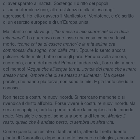
di aver sparato ai nazisti. Sostengo il diritto dei popoli
all’autodeterminazione, alla resistenza e alla difesa dagli
aggressori. Ho letto davvero il Manifesto di Ventotene, e c’è scritto
di un esercito europeo e di un’Europa unita.
Ma intanto che stavo qui,
“
ho messo il mio cuore/ nel cavo della
mia mano”.
Lo guardavo come fosse una cosa, come se fossi
morto,
“
come chi sa di essere morto;/ e la mia anima era
commossa/ dal sogno, non dalla vita”.
Eppure lo sento ancora
pulsare. Batte male, batte come gli pare. Per una volta ancora,
cuore mio, cuore del mondo! Prima di andare via, fiore mio, amore
del mondo!
“
Acqua che all
’
acqua torna…
/onda del mare che il mare
stesso nutre, /amore che di se stesso si alimenta”
. Ma queste
parole, che hanno più forza, non sono le mie. È già tanto che io le
conosca.
Non riesco a costruire nuovi ricordi. Si ricercano memorie o si
rivendica il diritto all’oblio. Forse vivere è costruire nuovi ricordi. Ma
serve un appiglio, un’idea per affrontare la complessità del mondo
reale. Nostalgie e segreti sono una perdita di tempo.
Mentre il
resto, quello che è andato perso, ci sembra un'altra vita.
Come quando, un’estate di tanti anni fa, attendati nella ridente
pineta di Donoratico, dopo una notte insonne e dialogica, ancorché