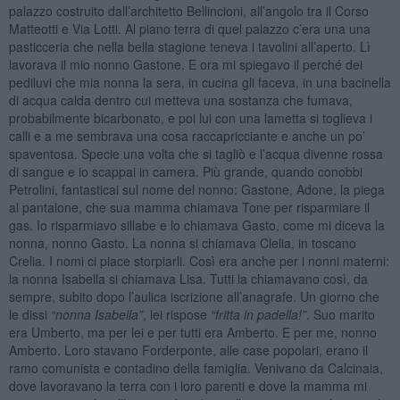
palazzo costruito dall’architetto Bellincioni, all’angolo tra il Corso
Matteotti e Via Lotti. Al piano terra di quel palazzo c’era una una
pasticceria che nella bella stagione teneva i tavolini all’aperto. Lì
lavorava il mio nonno Gastone. E ora mi spiegavo il perché dei
pediluvi che mia nonna la sera, in cucina gli faceva, in una bacinella
di acqua calda dentro cui metteva una sostanza che fumava,
probabilmente bicarbonato, e poi lui con una lametta si toglieva i
calli e a me sembrava una cosa raccapricciante e anche un po’
spaventosa. Specie una volta che si tagliò e l’acqua divenne rossa
di sangue e io scappai in camera. Più grande, quando conobbi
Petrolini, fantasticai sul nome del nonno: Gastone, Adone, la piega
al pantalone, che sua mamma chiamava Tone per risparmiare il
gas. Io risparmiavo sillabe e lo chiamava Gasto, come mi diceva la
nonna, nonno Gasto. La nonna si chiamava Clelia, in toscano
Crelia. I nomi ci piace storpiarli. Così era anche per i nonni materni:
la nonna Isabella si chiamava Lisa. Tutti la chiamavano così, da
sempre, subito dopo l’aulica iscrizione all’anagrafe. Un giorno che
le dissi
“nonna Isabella”
, lei rispose
“fritta in padella!”
. Suo marito
era Umberto, ma per lei e per tutti era Amberto. E per me, nonno
Amberto. Loro stavano Forderponte, alle case popolari, erano il
ramo comunista e contadino della famiglia. Venivano da Calcinaia,
dove lavoravano la terra con i loro parenti e dove la mamma mi