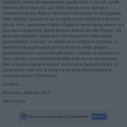
ripetizione: Nazionali esportazione, quelle verdi, o normali, quelle
bianche con la nave blu. Con filtro o senza, tanto spesso e
volentieri lo levava. Aveva i denti scuri, la piorrea e le dita ingiallite
dalla nicotina. Quando smise era tardi ormai: enfisema e polmoni
ricuciti, morì, così povero babbo. Peggio di come aveva vissuto: era
una persona perbene. Aveva lavorato tutta la vita alla Piaggio, era
divenuto impiegato, disegnatore; era impegnato nella politica,
democristiano, moroteo, nel sindacato e nell’Azione Cattolica. La
mamma l’aveva preceduto venti anni prima, molto giovane,
quarantadue anni: un tumore alla pleura. Quando la riportarono a
casa, alla fine, era irriconoscibile dalla bella donna che era stata.
Non mi piace strappare lacrime, ma vorrei si capisse il dolore. Si
erano amati nella vita. Al camposanto sono sepolti accanto e
riposano insieme. Per sempre.
Continua
Pontedera, Febbraio 2018
Marco Celati