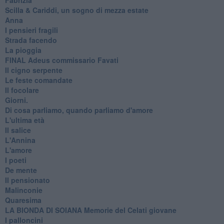
​Scilla & Cariddi, un sogno di mezza estate
Anna
I pensieri fragili
Strada facendo
La pioggia
FINAL Adeus commissario Favati
Il cigno serpente
Le feste comandate
Il focolare
Giorni.
Di cosa parliamo, quando parliamo d'amore
L'ultima età
Il salice
L'Annina
L'amore
I poeti
De mente
Il pensionato
Malinconie
Quaresima
LA BIONDA DI SOIANA Memorie del Celati giovane
I palloncini