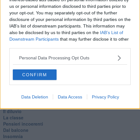
Todo el bien, todo el mal
us or personal information disclosed to third parties prior to
Silenzio
your opt-out. You may separately opt-out of the further
Le parole
disclosure of your personal information by third parties on the
​L’Australiana
IAB’s list of downstream participants. This information may
Le stelle del jazz
also be disclosed by us to third parties on the
IAB’s List of
Vita & morte
Downstream Participants
that may further disclose it to other
Auguri
third parties.
Moro
Passanti
Personal Data Processing Opt Outs
Continuando, la nonna e il carretto
Metaverso smart
Fiamme
CONFIRM
Anzi
Confessioni autoreferenziali
Utopie
Data Deletion
Data Access
Privacy Policy
Estate
Il lago
Il diluvio
La classe
Pensieri incoerenti
Dal balcone
Insomnia