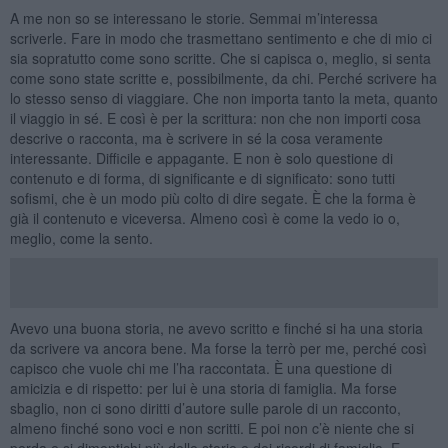
A me non so se interessano le storie. Semmai m’interessa
scriverle. Fare in modo che trasmettano sentimento e che di mio ci
sia sopratutto come sono scritte. Che si capisca o, meglio, si senta
come sono state scritte e, possibilmente, da chi. Perché scrivere ha
lo stesso senso di viaggiare. Che non importa tanto la meta, quanto
il viaggio in sé. E così è per la scrittura: non che non importi cosa
descrive o racconta, ma è scrivere in sé la cosa veramente
interessante. Difficile e appagante. E non è solo questione di
contenuto e di forma, di significante e di significato: sono tutti
sofismi, che è un modo più colto di dire segate. È che la forma è
già il contenuto e viceversa. Almeno così è come la vedo io o,
meglio, come la sento.
Avevo una buona storia, ne avevo scritto e finché si ha una storia
da scrivere va ancora bene. Ma forse la terrò per me, perché così
capisco che vuole chi me l’ha raccontata. È una questione di
amicizia e di rispetto: per lui è una storia di famiglia. Ma forse
sbaglio, non ci sono diritti d’autore sulle parole di un racconto,
almeno finché sono voci e non scritti. E poi non c’è niente che si
perda e si dimentichi più delle storie e dei ricordi di famiglia. E