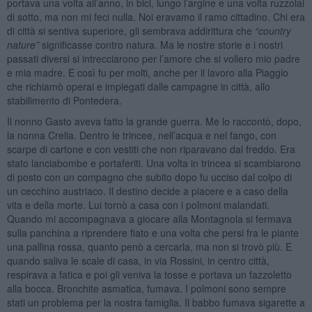
portava una volta all’anno, in bici, lungo l’argine e una volta ruzzolai
di sotto, ma non mi feci nulla. Noi eravamo il ramo cittadino. Chi era
di città si sentiva superiore, gli sembrava addirittura che
“
country
nature
”
significasse contro natura. Ma le nostre storie e i nostri
passati diversi si intrecciarono per l’amore che si vollero mio padre
e mia madre. E così fu per molti, anche per il lavoro alla Piaggio
che richiamò operai e impiegati dalle campagne in città, allo
stabilimento di Pontedera.
Il nonno Gasto aveva fatto la grande guerra. Me lo raccontò, dopo,
la nonna Crelia. Dentro le trincee, nell’acqua e nel fango, con
scarpe di cartone e con vestiti che non riparavano dal freddo. Era
stato lanciabombe e portaferiti. Una volta in trincea si scambiarono
di posto con un compagno che subito dopo fu ucciso dal colpo di
un cecchino austriaco. Il destino decide a piacere e a caso della
vita e della morte. Lui tornò a casa con i polmoni malandati.
Quando mi accompagnava a giocare alla Montagnola si fermava
sulla panchina a riprendere fiato e una volta che persi fra le piante
una pallina rossa, quanto penò a cercarla, ma non si trovò più. E
quando saliva le scale di casa, in via Rossini, in centro città,
respirava a fatica e poi gli veniva la tosse e portava un fazzoletto
alla bocca. Bronchite asmatica, fumava. I polmoni sono sempre
stati un problema per la nostra famiglia. Il babbo fumava sigarette a