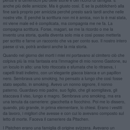
anche più delle amicizie. Ma è giusto così. E se la pubblicherò alla
fine sarà proprio per amicizia perché presto sarà tardi anche nelle
nostre vite. E perché la scrittura non mi è amica, non lo è mai stata,
mi viene male ed è complicata, ma compagnia me ne fa. La
compagna scrittura. Forse, magari, se me la ricordo o me la
invento una storia, quella diventa solo mia e così posso metterla
per scritto e farne un racconto che va per conto suo. Il nostro intero
paese ci va, potrà andarci anche la mia storia.
Quando nel giorno dei morti i miei mi portavano al cimitero ciò che
colpiva più la mia fantasia era l’immagine di mio nonno Gastone, su
un loculo in alto: una foto ritoccata e sfumata che lo ritraeva, i
capelli tirati indietro, con un’elegante giacca bianca e un papillon
nero. Sembrava uno smoking, ho pensato a lungo che così fosse
stato sepolto, in smoking. Avevo un nonno signore, il nonno
paterno. Guardavo mio padre, suo figlio, che gli somigliava, gli
staccava il viso, lungo e magro. Sembrava uno smoking, ma era
una tenuta da cameriere: giacchetta e fiocchino. Poi me lo dissero,
quando, più grande, in prima elementare, lo chiesi. Erano i vestiti
da lavoro, i migliori che avesse e con cui lo avevano composto sul
letto di morte. Faceva il cameriere da Pitschen.
I Pistchen erano una famiglia di origine svizzera. Avevano un