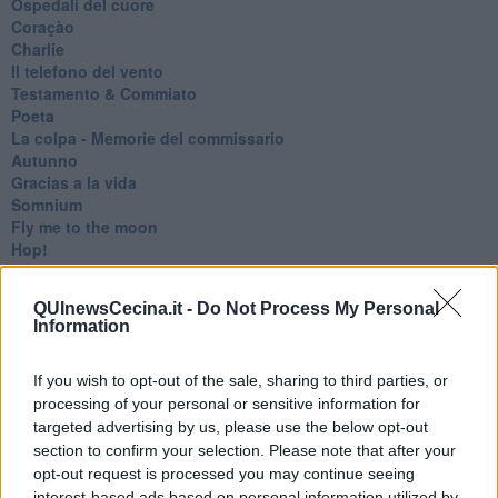
Ospedali del cuore
Coraçào
Charlie
Il telefono del vento
Testamento & Commiato
Poeta
​La colpa - Memorie del commissario
Autunno
Gracias a la vida
Somnium
Fly me to the moon
Hop!
O sonho de um prisioneiro
Memòrias
QUInewsCecina.it -
Do Not Process My Personal
Sto qui
Information
Scrivi
Bestiario
If you wish to opt-out of the sale, sharing to third parties, or
Pillole
Veglia
processing of your personal or sensitive information for
​“D” come delitto
targeted advertising by us, please use the below opt-out
D
section to confirm your selection. Please note that after your
Belle lettere
opt-out request is processed you may continue seeing
25 Aprile
interest-based ads based on personal information utilized by