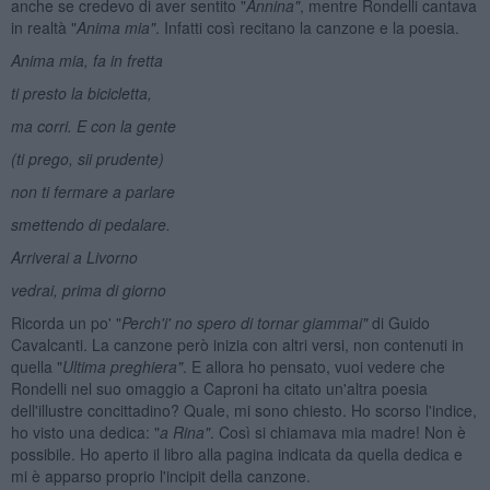
anche se credevo di aver sentito "
Annina
"
, mentre Rondelli cantava
in realtà "
Anima mia
"
. Infatti così recitano la canzone e la poesia.
Anima mia, fa in fretta
ti presto la bicicletta,
ma corri. E con la gente
(ti prego, sii prudente)
non ti fermare a parlare
smettendo di pedalare.
Arriverai a Livorno
vedrai, prima di giorno
Ricorda un po' "
Perch'i' no spero di tornar giammai"
di Guido
Cavalcanti. La canzone però inizia con altri versi, non contenuti in
quella "
Ultima preghiera"
. E allora ho pensato, vuoi vedere che
Rondelli nel suo omaggio a Caproni ha citato un'altra poesia
dell'illustre concittadino? Quale, mi sono chiesto. Ho scorso l'indice,
ho visto una dedica: "
a Rina
"
. Così si chiamava mia madre! Non è
possibile. Ho aperto il libro alla pagina indicata da quella dedica e
mi è apparso proprio l'incipit della canzone.