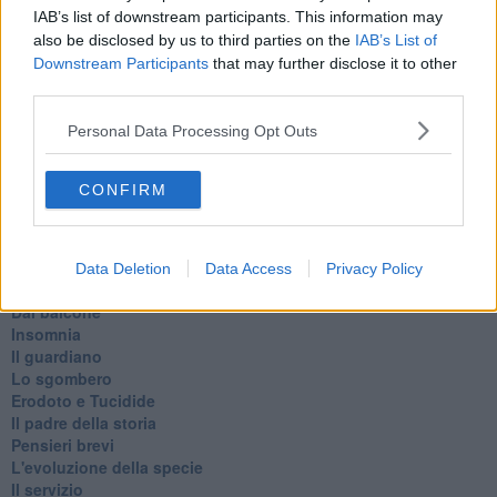
Auguri
IAB’s list of downstream participants. This information may
Moro
also be disclosed by us to third parties on the
IAB’s List of
Passanti
Downstream Participants
that may further disclose it to other
Continuando, la nonna e il carretto
third parties.
Metaverso smart
Fiamme
Personal Data Processing Opt Outs
Anzi
Confessioni autoreferenziali
Utopie
CONFIRM
Estate
Il lago
Il diluvio
La classe
Data Deletion
Data Access
Privacy Policy
Pensieri incoerenti
Dal balcone
Insomnia
Il guardiano
Lo sgombero
Erodoto e Tucidide
Il padre della storia
Pensieri brevi
L'evoluzione della specie
Il servizio