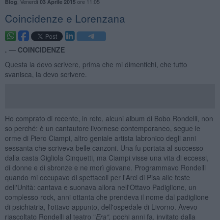
,
Venerdì
ore 11:05
Blog
03 Aprile 2015
Coincidenze e Lorenzana
. —
COINCIDENZE
Questa la devo scrivere, prima che mi dimentichi, che tutto
svanisca, la devo scrivere.
Ho comprato di recente, in rete, alcuni album di Bobo Rondelli, non
so perché: è un cantautore livornese contemporaneo, segue le
orme di Piero Ciampi, altro geniale artista labronico degli anni
sessanta che scriveva belle canzoni. Una fu portata al successo
dalla casta Gigliola Cinquetti, ma Ciampi visse una vita di eccessi,
di donne e di sbronze e ne morì giovane. Programmavo Rondelli
quando mi occupavo di spettacoli per l'Arci di Pisa alle feste
dell'Unità: cantava e suonava allora nell'Ottavo Padiglione, un
complesso rock, anni ottanta che prendeva il nome dal padiglione
di psichiatria, l'ottavo appunto, dell'ospedale di Livorno. Avevo
riascoltato Rondelli al teatro "
Era
",
pochi anni fa, invitato dalla