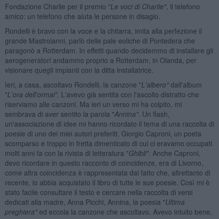
Fondazione Charlie per il premio "
Le voci di Charlie"
, il telefono
amico: un telefono che aiuta le persone in disagio.
Rondelli è bravo con la voce e la chitarra, imita alla perfezione il
grande Mastroianni, parlò delle pale eoliche di Pontedera che
paragonò a Rotterdam. In effetti quando decidemmo di installare gli
aerogeneratori andammo proprio a Rotterdam, in Olanda, per
visionare quegli impianti con la ditta installatrice.
Ieri, a casa, ascoltavo Rondelli, la canzone "
L'albero"
dall'album
"
L'ora dell'ormai".
L'avevo già sentita con l'ascolto distratto che
riserviamo alle canzoni. Ma ieri un verso mi ha colpito, mi
sembrava di aver sentito la parola "
Annina
"
. Un flash,
un'associazione di idee mi hanno ricordato il tema di una raccolta di
poesie di uno dei miei autori preferiti, Giorgio Caproni, un poeta
scomparso e troppo in fretta dimenticato di cui ci eravamo occupati
molti anni fa con la rivista di letteratura "
Ghibli"
. Anche Caproni,
devo ricordare in questo racconto di coincidenze, era di Livorno,
come altra coincidenza è rappresentata dal fatto che, altrettanto di
recente, io abbia acquistato il libro di tutte le sue poesie. Così mi è
stato facile consultare il testo e cercare nella raccolta di versi
dedicati alla madre, Anna Picchi, Annina, la poesia "
Ultima
preghiera"
ed eccola la canzone che ascoltavo. Avevo intuito bene,