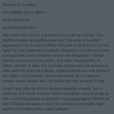
Senza di te un albero
non sarebbe pi
ù
un albero.
Nulla senza di te
sarebbe quello che
è
Mia madre Rina morì a quarant'anni, un male se la prese. Che
significa questo, se significa qualcosa? Una serie di transfert
angosciosi in un momento difficile della vita in cui temo per un mio
figlio? Un mio colpevole e indolente rimpianto? La mamma moriva
e io quasi mai andai a trovarla nei vari letti d'ospedale - ricordo
ancora i rimproveri di mio padre - e la rividi, irriconoscibile, in
ultimo, nel letto di casa. Era una bella donna nella mia memoria e
nelle rare foto della mia infanzia. Vigliaccamente non volli vedere il
suo dolore, non la piansi, come avrei dovuto. Ero un giovane
sciocco, avevo diciotto anni. Un monito per me, dunque? Forse.
In ogni caso tutto ciò che ho descritto risponde a verità, così è
avvenuto. E in fondo è niente. Però è incredibile come si svolga la
vita e come dal passato al presente ci sopraggiungano richiami ed
echi. Chissà cosa guida il caso e se un'anima ci sorveglia negli
eventi e nel destino delle nostre solitudini.