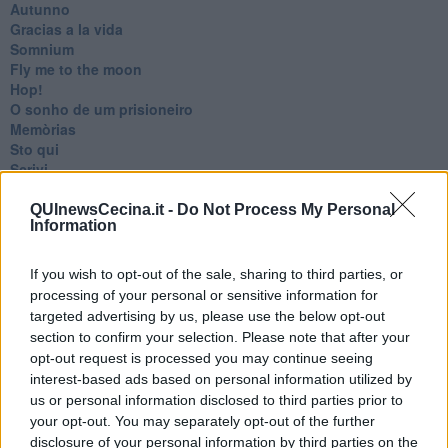
Autunno
Gracias a la vida
Somnium
Fly me to the moon
Hop!
O sonho de um prisioneiro
Memòrias
Sto qui
Scrivi
Bestiario
Pillole
QUInewsCecina.it -
Do Not Process My Personal
Information
Veglia
​“D” come delitto
D
If you wish to opt-out of the sale, sharing to third parties, or
Belle lettere
processing of your personal or sensitive information for
25 Aprile
targeted advertising by us, please use the below opt-out
Todo el bien, todo el mal
section to confirm your selection. Please note that after your
Silenzio
opt-out request is processed you may continue seeing
Le parole
interest-based ads based on personal information utilized by
​L’Australiana
us or personal information disclosed to third parties prior to
Le stelle del jazz
your opt-out. You may separately opt-out of the further
Vita & morte
disclosure of your personal information by third parties on the