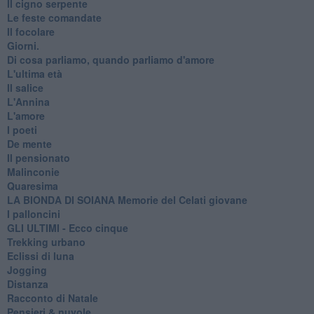
Il cigno serpente
Le feste comandate
Il focolare
Giorni.
Di cosa parliamo, quando parliamo d'amore
L'ultima età
Il salice
L'Annina
L'amore
I poeti
De mente
Il pensionato
Malinconie
Quaresima
LA BIONDA DI SOIANA Memorie del Celati giovane
I palloncini
GLI ULTIMI - Ecco cinque
Trekking urbano
Eclissi di luna
Jogging
Distanza
Racconto di Natale
Pensieri & nuvole