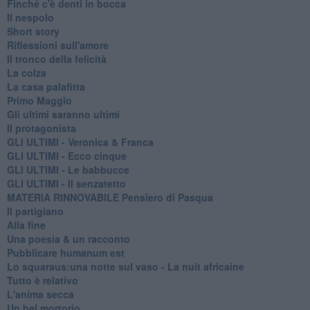
Finché c'è denti in bocca
Il nespolo
Short story
Riflessioni sull'amore
Il tronco della felicità
La colza
La casa palafitta
Primo Maggio
Gli ultimi saranno ultimi
Il protagonista
GLI ULTIMI - Veronica & Franca
GLI ULTIMI - Ecco cinque
GLI ULTIMI - Le babbucce
GLI ULTIMI - Il senzatetto
MATERIA RINNOVABILE Pensiero di Pasqua
Il partigiano
Alla fine
Una poesia & un racconto
Pubblicare humanum est
Lo squaraus:una notte sul vaso - La nuit africaine
Tutto è relativo
L'anima secca
Un bel mortorio