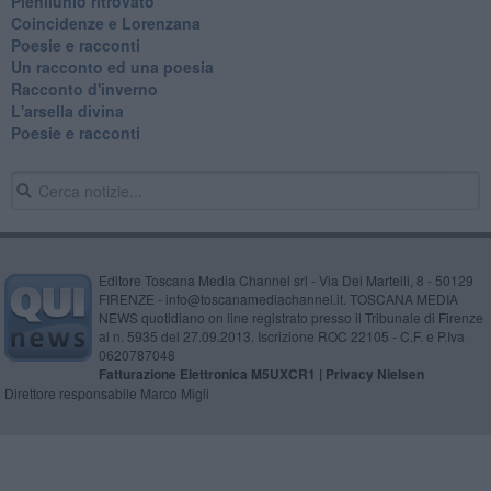
Plenilunio ritrovato
Coincidenze e Lorenzana
Poesie e racconti
Un racconto ed una poesia
Racconto d'inverno
​L'arsella divina
Poesie e racconti
Editore Toscana Media Channel srl - Via Dei Martelli, 8 - 50129
FIRENZE - info@toscanamediachannel.it. TOSCANA MEDIA
NEWS quotidiano on line registrato presso il Tribunale di Firenze
al n. 5935 del 27.09.2013. Iscrizione ROC 22105 - C.F. e P.Iva
0620787048
Fatturazione Elettronica M5UXCR1 |
Privacy Nielsen
Direttore responsabile Marco Migli
Powered by
Aperion.it