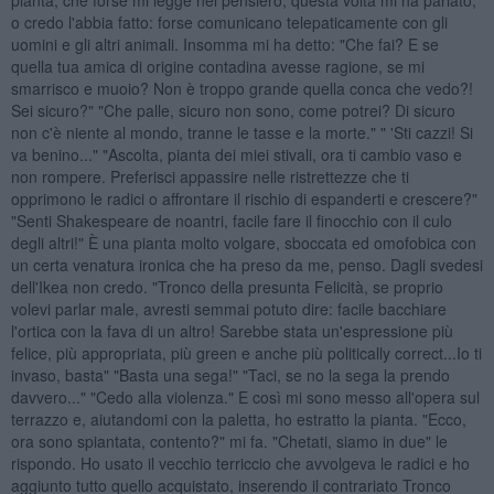
o credo l'abbia fatto: forse comunicano telepaticamente con gli
uomini e gli altri animali. Insomma mi ha detto: "Che fai? E se
quella tua amica di origine contadina avesse ragione, se mi
smarrisco e muoio? Non è troppo grande quella conca che vedo?!
Sei sicuro?" "Che palle, sicuro non sono, come potrei? Di sicuro
non c'è niente al mondo, tranne le tasse e la morte." " 'Sti cazzi! Si
va benino..." "Ascolta, pianta dei miei stivali, ora ti cambio vaso e
non rompere. Preferisci appassire nelle ristrettezze che ti
opprimono le radici o affrontare il rischio di espanderti e crescere?"
"Senti Shakespeare de noantri, facile fare il finocchio con il culo
degli altri!" È una pianta molto volgare, sboccata ed omofobica con
un certa venatura ironica che ha preso da me, penso. Dagli svedesi
dell'Ikea non credo. "Tronco della presunta Felicità, se proprio
volevi parlar male, avresti semmai potuto dire: facile bacchiare
l'ortica con la fava di un altro! Sarebbe stata un'espressione più
felice, più appropriata, più green e anche più politically correct...Io ti
invaso, basta" "Basta una sega!" "Taci, se no la sega la prendo
davvero..." "Cedo alla violenza." E così mi sono messo all'opera sul
terrazzo e, aiutandomi con la paletta, ho estratto la pianta. "Ecco,
ora sono spiantata, contento?" mi fa. "Chetati, siamo in due" le
rispondo. Ho usato il vecchio terriccio che avvolgeva le radici e ho
aggiunto tutto quello acquistato, inserendo il contrariato Tronco