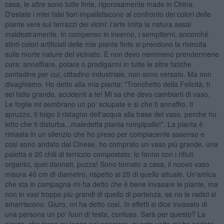
casa, le altre sono tutte finte, rigorosamente made in China.
D'estate i miei falsi fiori impallidiscono al confronto dei colori delle
piante vere sui terrazzi dei vicini: l'arte imita la natura assai
maldestramente. In compenso in inverno, i sempiterni, ancorché
stinti colori artificiali delle mie piante finte si prendono la rivincita
sulle morte nature del vicinato. E non devo nemmeno prendermene
cura: annaffiare, potare o prodigarmi in tutte le altre fatiche
contadine per cui, cittadino industriale, non sono versato. Ma non
divaghiamo. Ho detto alla mia pianta: "Tronchetto della Felicità, ti
sei fatto grande, accidenti a te! Mi sa che devo cambiarti di vaso.
Le foglie mi sembrano un po' sciupate e sì che ti annaffio, ti
spruzzo, ti tolgo il ristagno dell'acqua alla base del vaso, perché ho
letto che ti disturba...maledetta pianta rompipalle!". La pianta è
rimasta in un silenzio che ho preso per compiacente assenso e
così sono andato dal Cinese, ho comprato un vaso più grande, una
paletta e 20 chili di terriccio compostato: lo fanno con i rifiuti
organici, quei dannati, puzza! Sono tornato a casa, il nuovo vaso
misura 40 cm di diametro, rispetto ai 25 di quello attuale. Un'amica
che sta in campagna mi ha detto che è bene invasare le piante, ma
non in vasi troppo più grandi di quello di partenza, se no le radici si
smarriscono. Giuro, mi ha detto così. In effetti si dice invasato di
una persona un po' fuori di testa, confuso. Sarà per questo? La
pianta, che forse mi legge nel pensiero, questa volta mi ha parlato,