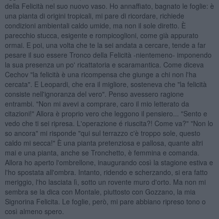
della Felicità nel suo nuovo vaso. Ho annaffiato, bagnato le foglie: è
una pianta di origini tropicali, mi pare di ricordare, richiede
condizioni ambientali caldo umide, ma non il sole diretto. È
parecchio stucca, esigente e rompicoglioni, come già appurato
ormai. E poi, una volta che te la sei andata a cercare, tende a far
pesare il suo essere Tronco della Felicità -nientemeno- imponendo
la sua presenza un po' ricattatoria e scaramantica. Come diceva
Cechov "la felicità è una ricompensa che giunge a chi non l'ha
cercata". E Leopardi, che era il migliore, sosteneva che "la felicità
consiste nell'ignoranza del vero". Penso avessero ragione
entrambi. "Non mi avevi a comprare, caro il mio letterato da
citazioni!" Allora è proprio vero che leggono il pensiero... "Sento e
vedo che ti sei ripresa. L'operazione é riuscita?! Come va?" "Non lo
so ancora" mi risponde "qui sul terrazzo c'è troppo sole, questo
caldo mi secca!" È una pianta pretenziosa e pallosa, quante altri
mai e una pianta, anche se Tronchetto, è femmina e comanda.
Allora ho aperto l'ombrellone, inaugurando così la stagione estiva e
l'ho spostata all'ombra. Intanto, ridendo e scherzando, si era fatto
meriggio, l'ho lasciata lì, sotto un rovente muro d'orto. Ma non mi
sembra se la dica con Montale, piuttosto con Gozzano, la mia
Signorina Felicita. Le foglie, però, mi pare abbiano ripreso tono o
così almeno spero.