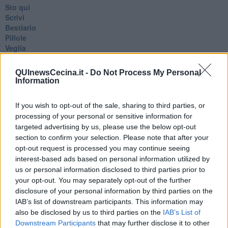
Sto qui
Scrivi
Bestiario
Pillole
Veglia
​“D” come delitto
D
QUInewsCecina.it -
Do Not Process My Personal
Belle lettere
Information
25 Aprile
Todo el bien, todo el mal
If you wish to opt-out of the sale, sharing to third parties, or
Silenzio
processing of your personal or sensitive information for
Le parole
targeted advertising by us, please use the below opt-out
​L’Australiana
section to confirm your selection. Please note that after your
Le stelle del jazz
opt-out request is processed you may continue seeing
Vita & morte
interest-based ads based on personal information utilized by
Auguri
Moro
us or personal information disclosed to third parties prior to
Passanti
your opt-out. You may separately opt-out of the further
Continuando, la nonna e il carretto
disclosure of your personal information by third parties on the
Metaverso smart
IAB’s list of downstream participants. This information may
Fiamme
also be disclosed by us to third parties on the
IAB’s List of
Anzi
Downstream Participants
that may further disclose it to other