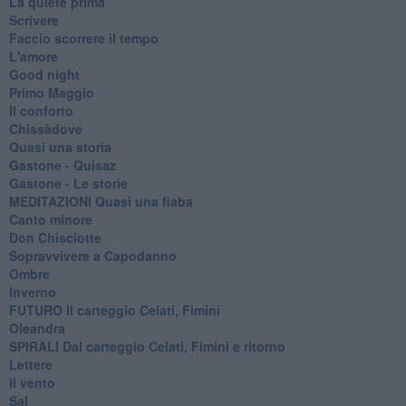
La quiete prima
Scrivere
Faccio scorrere il tempo
L'amore
Good night
Primo Maggio
Il conforto
Chissàdove
Quasi una storia
Gastone - Quisaz
Gastone - Le storie
MEDITAZIONI Quasi una fiaba
Canto minore
Don Chisciotte
Sopravvivere a Capodanno
Ombre
Inverno
FUTURO Il carteggio Celati, Fimini
Oleandra
SPIRALI Dal carteggio Celati, Fimini e ritorno
Lettere
Il vento
Sal