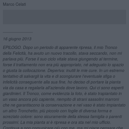
Marco Celati
_____________
16 giugno 2013
EPILOGO. Dopo un periodo di apparente ripresa, il mio Tronco
della Felicità, ha avuto un nuovo tracollo, stava seccando, non mi
parlava più. Forse il suo ciclo vitale stava giungendo al termine,
forse il trattamento non era più appropriato, né adeguato lo spazio
o giusta la collocazione. Deperiva: inutili le mie cure. In un estremo
tentativo di salvargli la vita e di scongiurare l'eventuale sfiga o
infelicità conseguente alla sua fine, ho deciso di portare la pianta
via da casa e regalarla all'azienda dove lavoro. Qui ci sono esperti
giardinieri. Il Tronco, come evidenzia la foto, è stato trapiantato in
un vaso ancora più capiente, riempito di strani sassolini marroni
che ne garantiscono la conservazione e nel vaso è stato impiantato
un altro Tronchetto, più piccolo con foglie di diversa forma e
screziato colore: sono sicuramente della stessa famiglia o parenti
prossimi. La mia pianta si è ripresa e ora sta nel mio ufficio.
Continua a non comunicare più con me, ma mi piace pensare che