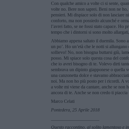
Con qualche amico a volte ci si sente, quand
volte no. Bere non saprei. Beni non ne ho,
pensieri. Mi dispiace solo di non lasciare n
conforto, ma non possiedo alcunché e ormai
l’avrei fatto, se ne fossi stato capace. Ho p
tempo che i dintorni si sono molto allarga
Abbiamo appena saltato il duemila. Sono an
un po’. Ho un’età che le notti si allungano 
sollievo! No, non bisogna buttarsi giù, la
posso. Mi spiace solo questa cosa del confor
che io avrei bisogno di te. Volevo dirti tan
sembrava un dipinto giapponese o quella vo
una canzonetta dolce e stavamo abbracciati
noi. Ma non ho più posto per i ricordi. A vo
a volte mi viene da cantare, anche se non 
ancora di te. Anche se non credo ti piaccia
Marco Celati
Pontedera, 25 Aprile 2018
_____________________
Questo raccontino, al solito lamentoso e in