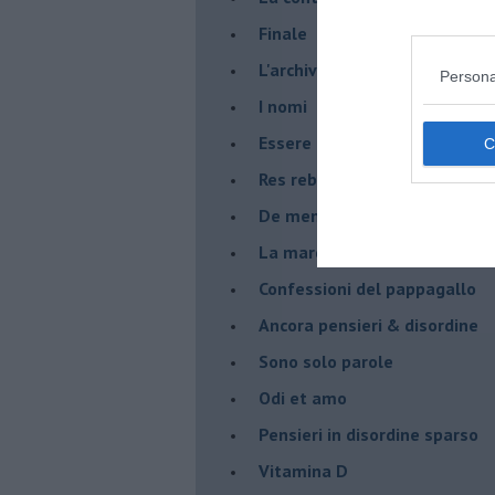
Finale
L'archivio
Persona
I nomi
Essere
Res rebus
De mente
La marcia
Confessioni del pappagallo
Ancora pensieri & disordine
Sono solo parole
Odi et amo
Pensieri in disordine sparso
Vitamina D