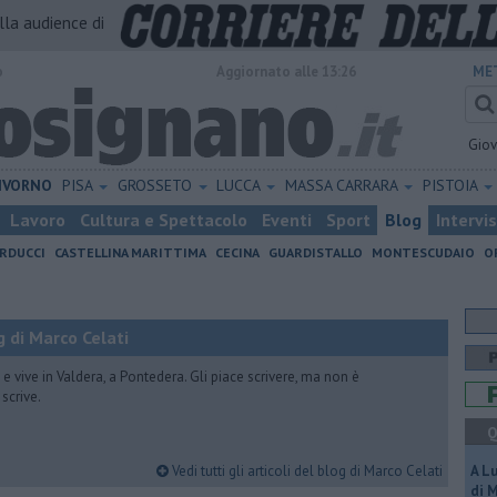
alla audience di
o
Aggiornato alle 13:26
ME
Gio
IVORNO
PISA
GROSSETO
LUCCA
MASSA CARRARA
PISTOIA
Lavoro
Cultura e Spettacolo
Eventi
Sport
Blog
Intervi
RDUCCI
CASTELLINA MARITTIMA
CECINA
GUARDISTALLO
MONTESCUDAIO
O
 di Marco Celati
vive in Valdera, a Pontedera. Gli piace scrivere, ma non è
scrive.
Q
Vedi tutti gli articoli del blog di Marco Celati
A L
di 