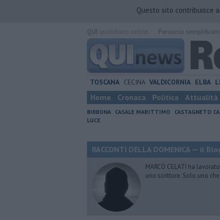
Questo sito contribuisce 
QUI
quotidiano online.
Percorso semplificat
TOSCANA
CECINA
VALDICORNIA
ELBA
L
Home
Cronaca
Politica
Attualità
BIBBONA
CASALE MARITTIMO
CASTAGNETO CA
LUCE
RACCONTI DELLA DOMENICA — il Blog
MARCO CELATI ha lavorato e 
uno scrittore. Solo uno che 