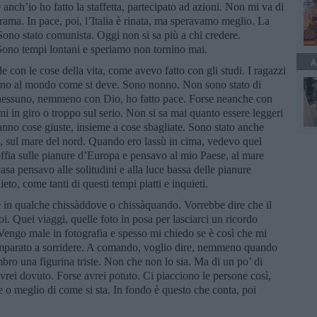
anch’io ho fatto la staffetta, partecipato ad azioni. Non mi va di
rama. In pace, poi, l’Italia è rinata, ma speravamo meglio. La
 Sono stato comunista. Oggi non si sa più a chi credere.
Sono tempi lontani e speriamo non tornino mai.
A
de con le cose della vita, come avevo fatto con gli studi. I ragazzi
anno al mondo come si deve. Sono nonno. Non sono stato di
essuno, nemmeno con Dio, ho fatto pace. Forse neanche con
i in giro o troppo sul serio. Non si sa mai quanto essere leggeri
fanno cose giuste, insieme a cose sbagliate. Sono stato anche
che, sul mare del nord. Quando ero lassù in cima, vedevo quel
offia sulle pianure d’Europa e pensavo al mio Paese, al mare
asa pensavo alle solitudini e alla luce bassa delle pianure
to, come tanti di questi tempi piatti e inquieti.
e in qualche chissàddove o chissàquando. Vorrebbe dire che il
i. Quei viaggi, quelle foto in posa per lasciarci un ricordo
 Vengo male in fotografia e spesso mi chiedo se è così che mi
imparato a sorridere. A comando, voglio dire, nemmeno quando
ro una figurina triste. Non che non lo sia. Ma di un po’ di
 avrei dovuto. Forse avrei potuto. Ci piacciono le persone così,
e o meglio di come si sta. In fondo è questo che conta, poi