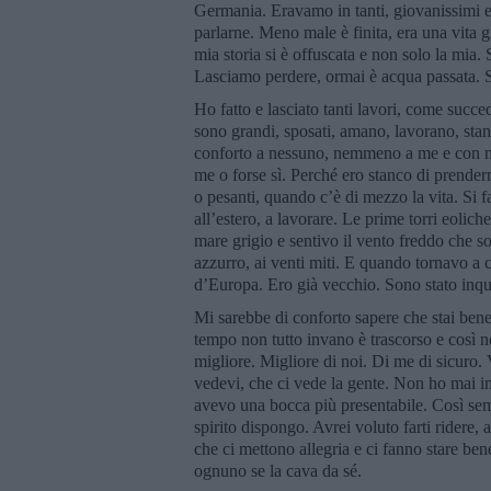
Germania. Eravamo in tanti, giovanissimi e 
parlarne. Meno male è finita, era una vita g
mia storia si è offuscata e non solo la mia.
Lasciamo perdere, ormai è acqua passata. 
Ho fatto e lasciato tanti lavori, come succe
sono grandi, sposati, amano, lavorano, st
conforto a nessuno, nemmeno a me e con n
me o forse sì. Perché ero stanco di prenderm
o pesanti, quando c’è di mezzo la vita. Si 
all’estero, a lavorare. Le prime torri eoli
mare grigio e sentivo il vento freddo che s
azzurro, ai venti miti. E quando tornavo a c
d’Europa. Ero già vecchio. Sono stato inquie
Mi sarebbe di conforto sapere che stai ben
tempo non tutto invano è trascorso e così no
migliore. Migliore di noi. Di me di sicuro.
vedevi, che ci vede la gente. Non ho mai 
avevo una bocca più presentabile. Così semb
spirito dispongo. Avrei voluto farti ridere,
che ci mettono allegria e ci fanno stare ben
ognuno se la cava da sé.