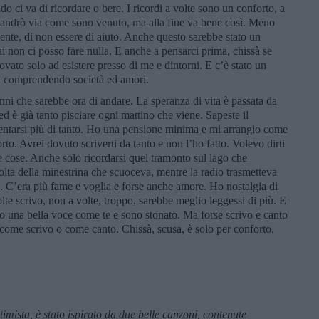
o ci va di ricordare o bere. I ricordi a volte sono un conforto, a
 andrò via come sono venuto, ma alla fine va bene così. Meno
iente, di non essere di aiuto. Anche questo sarebbe stato un
 non ci posso fare nulla. E anche a pensarci prima, chissà se
rovato solo ad esistere presso di me e dintorni. E c’è stato un
ti, comprendendo società ed amori.
ni che sarebbe ora di andare. La speranza di vita è passata da
ed è già tanto pisciare ogni mattino che viene. Sapeste il
mentarsi più di tanto. Ho una pensione minima e mi arrangio come
to. Avrei dovuto scriverti da tanto e non l’ho fatto. Volevo dirti
te cose. Anche solo ricordarsi quel tramonto sul lago che
lta della minestrina che scuoceva, mentre la radio trasmetteva
. C’era più fame e voglia e forse anche amore. Ho nostalgia di
lte scrivo, non a volte, troppo, sarebbe meglio leggessi di più. E
ho una bella voce come te e sono stonato. Ma forse scrivo e canto
 come scrivo o come canto. Chissà, scusa, è solo per conforto.
timista, è stato ispirato da due belle canzoni, contenute