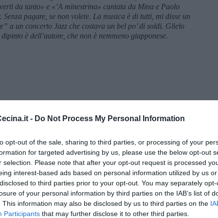
erti da tanto» e «’A minestrina» cantata da Mina e Paolo
y. Senza pagare, se non volete. La musica è di tutti, mi disse un
a un concerto Jazz che costava un bel po’ di soldi. Glielo
l dipinto è dell’autore, che non è nemmeno giapponese.
cina.it -
Do Not Process My Personal Information
to opt-out of the sale, sharing to third parties, or processing of your per
formation for targeted advertising by us, please use the below opt-out s
r selection. Please note that after your opt-out request is processed y
eing interest-based ads based on personal information utilized by us or
disclosed to third parties prior to your opt-out. You may separately opt-
menica” di Marco Celati
losure of your personal information by third parties on the IAB’s list of
. This information may also be disclosed by us to third parties on the
IA
Participants
that may further disclose it to other third parties.