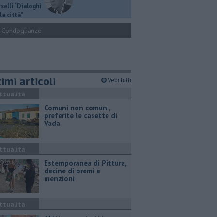
selli “Dialoghi
la città"
Condoglianze
imi articoli
Vedi tutti
ttualità
Comuni non comuni,
preferite le casette di
Vada
ttualità
Estemporanea di Pittura,
decine di premi e
menzioni
ttualità