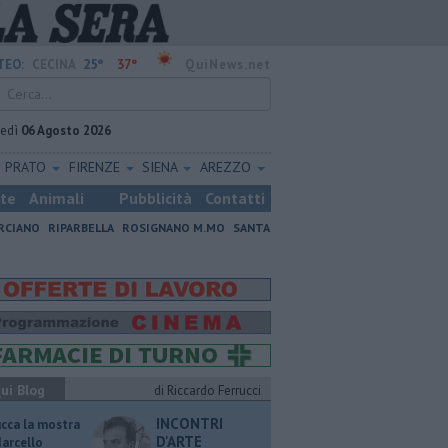
25°
37°
TEO:
CECINA
QuiNews.net
vedì
06 Agosto 2026
PRATO
FIRENZE
SIENA
AREZZO
ste
Animali
Pubblicità
Contatti
RCIANO
RIPARBELLA
ROSIGNANO M.MO
SANTA
ui Blog
di Riccardo Ferrucci
INCONTRI
ucca la mostra
D'ARTE
Marcello