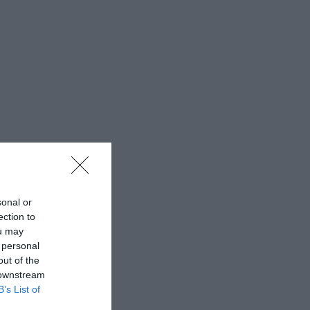
sonal or
ection to
ou may
 personal
out of the
 downstream
B’s List of