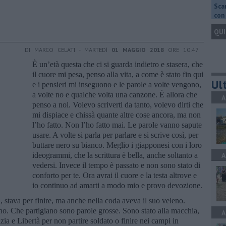
Scar
con 
QUI
DI MARCO CELATI - MARTEDÌ
01 MAGGIO 2018
ORE 10:47
È un’età questa che ci si guarda indietro e stasera, che
il cuore mi pesa, penso alla vita, a come è stato fin qui
Ult
e i pensieri mi inseguono e le parole a volte vengono,
a volte no e qualche volta una canzone. È allora che
A
penso a noi. Volevo scriverti da tanto, volevo dirti che
mi dispiace e chissà quante altre cose ancora, ma non
l’ho fatto. Non l’ho fatto mai. Le parole vanno sapute
usare. A volte si parla per parlare e si scrive così, per
buttare nero su bianco. Meglio i giapponesi con i loro
ideogrammi, che la scrittura è bella, anche soltanto a
A
vedersi. Invece il tempo è passato e non sono stato di
conforto per te. Ora avrai il cuore e la testa altrove e
io continuo ad amarti a modo mio e provo devozione.
 stava per finire, ma anche nella coda aveva il suo veleno.
no. Che partigiano sono parole grosse. Sono stato alla macchia,
A
ia e Libertà per non partire soldato o finire nei campi in