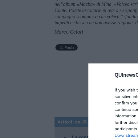
nell’album «Maeba» di Mina, «Volevo scriv
Conte. Potete ascoltarle in rete o su Spotif
compagno scomparso che voleva “sfondare” 
impedii e chissà che non avesse ragione. I
Marco Celati
QUInewsCe
If you wish 
sensitive in
confirm you
continue se
information 
Articoli dal Blog “Racconti della do
further disc
participants
Downstream 
La controversia degli azzimi