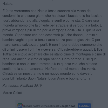
Natale.
E forse vorremmo che Natale fosse suonare alla vicina del
condominio che sono giorni che ha steso il bucato e lo ha lasciato
fuori, abbandonato alla pioggia, e sentire come sta. O dare una
moneta all’uomo che la chiede per strada e si vergogna a farlo. E
prova vergogna più di me per la vergogna della vita. E quella del
mondo. O pensare che non occorrerà più che donne, uomini e
bambini vaghino per la terra riarsa senza pace o giustizia. O per
mare, senza salvezza di porti. E non importerebbe nemmeno che
gli ultimi fossero i primi e viceversa. Ci basterebbero uguali. E liberi.
Tutt’al più si può accettare che esistano cime di montagna e cime di
rapa. Ma anche le cime di rapa hanno il loro perché. E se quel
bambinello non lo incontreremo più in questa vita, che almeno
sentiamo la sua mancanza. Nell’anno e nel mondo che verrà.
Chissà se un nuovo anno e un nuovo mondo sono davvero
possibili, intanto Buon Natale, buon Anno e buona fortuna.
Pontedera, Festività 2019
Marco Celati