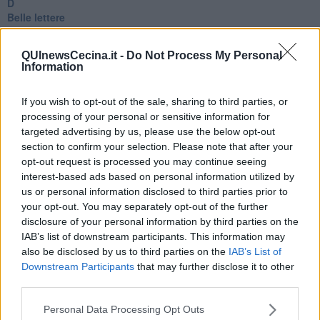
D
Belle lettere
25 Aprile
Todo el bien, todo el mal
QUInewsCecina.it -
Do Not Process My Personal
Silenzio
Information
Le parole
​L’Australiana
If you wish to opt-out of the sale, sharing to third parties, or
Le stelle del jazz
Vita & morte
processing of your personal or sensitive information for
Auguri
targeted advertising by us, please use the below opt-out
Moro
section to confirm your selection. Please note that after your
Passanti
opt-out request is processed you may continue seeing
Continuando, la nonna e il carretto
interest-based ads based on personal information utilized by
Metaverso smart
us or personal information disclosed to third parties prior to
Fiamme
your opt-out. You may separately opt-out of the further
Anzi
disclosure of your personal information by third parties on the
Confessioni autoreferenziali
IAB’s list of downstream participants. This information may
Utopie
also be disclosed by us to third parties on the
IAB’s List of
Estate
Downstream Participants
that may further disclose it to other
Il lago
third parties.
Il diluvio
La classe
Personal Data Processing Opt Outs
Pensieri incoerenti