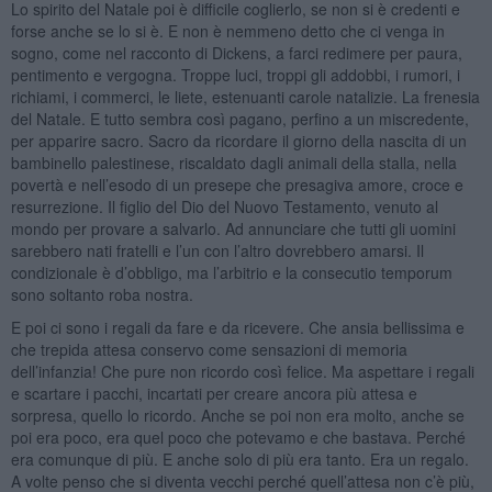
Lo spirito del Natale poi è difficile coglierlo, se non si è credenti e
forse anche se lo si è. E non è nemmeno detto che ci venga in
sogno, come nel racconto di Dickens, a farci redimere per paura,
pentimento e vergogna. Troppe luci, troppi gli addobbi, i rumori, i
richiami, i commerci, le liete, estenuanti carole natalizie. La frenesia
del Natale. E tutto sembra così pagano, perfino a un miscredente,
per apparire sacro. Sacro da ricordare il giorno della nascita di un
bambinello palestinese, riscaldato dagli animali della stalla, nella
povertà e nell’esodo di un presepe che presagiva amore, croce e
resurrezione. Il figlio del Dio del Nuovo Testamento, venuto al
mondo per provare a salvarlo. Ad annunciare che tutti gli uomini
sarebbero nati fratelli e l’un con l’altro dovrebbero amarsi. Il
condizionale è d’obbligo, ma l’arbitrio e la consecutio temporum
sono soltanto roba nostra.
E poi ci sono i regali da fare e da ricevere. Che ansia bellissima e
che trepida attesa conservo come sensazioni di memoria
dell’infanzia! Che pure non ricordo così felice. Ma aspettare i regali
e scartare i pacchi, incartati per creare ancora più attesa e
sorpresa, quello lo ricordo. Anche se poi non era molto, anche se
poi era poco, era quel poco che potevamo e che bastava. Perché
era comunque di più. E anche solo di più era tanto. Era un regalo.
A volte penso che si diventa vecchi perché quell’attesa non c’è più,