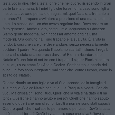
testa voglio dire. Nella testa, oltre che nel cuore, risiedendo in gran
parte la vita umana. E i miei figli, che forse non a caso sono figli a
me, cosa avevano pensato di regalarmi, quel Natale, altrettanto a
sorpresa? Un trapano avvitatore a pressione di una marca piuttosto
nota. Lo stesso identico che avevo regalato loro. Deve essere un
fatto genetico. Anche il loro, come il mio, acquistato su Amazon.
Siamo gente moderna. Non necessariamente originali, ma
moderni. Ora ognuno ha il suo trapano e la sua vita. È la vita in
fondo. È così che va e che deve andare, senza necessariamente
uccidere il padre. Ma quando li abbiamo scartati insieme, i regali,
quella sì è stata una sorpresa davvero! E ora a ricordare quel
Natale c’è una foto di noi tre con i trapani: il signor Black al centro
e, ai lati, i suoi amati figli And e Decker. Sembriamo la banda del
buco. Le foto sono intriganti e malinconiche, come i ricordi, come lo
spirito del Natale.
Questo Natale un mio figliolo va al Sud, scende, dalla famiglia di
sua moglie. Si dice Natale con i tuoi. La Pasqua si vedrà. Con chi
vuoi. Ma chissà chi sono i tuoi. Quelli che la vita ti ha dato o ti ha
tolto? Quelli che ti hanno avuto e perso? Quelli che hanno saputo
esserlo o quelli che non ci sono riusciti o non ne sono stati capaci?
Oppure quelli che ti sei scelto per amore o per caso. Dov’è la casa
ed è lì che si torna? Dov’è la vita, nelle case che si va? Dove si fa il