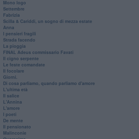
Mono logo
Settembre
Fabrizia
​Scilla & Cariddi, un sogno di mezza estate
Anna
I pensieri fragili
Strada facendo
La pioggia
FINAL Adeus commissario Favati
Il cigno serpente
Le feste comandate
Il focolare
Giorni.
Di cosa parliamo, quando parliamo d'amore
L'ultima età
Il salice
L'Annina
L'amore
I poeti
De mente
Il pensionato
Malinconie
Quaresima