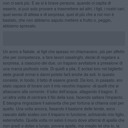
non ci sarà più. E se si è brave persone, quando ci capita di
esserlo, si può solo provare a trasmettere ad altri, i figli, i nostri cari,
quel senso di attesa e di sorpresa, quel di più che a noi non è
bastato, che non abbiamo saputo mettere a frutto o, peggio,
abbiamo sprecato.
Un anno a Natale, ai figli che spesso mi chiamavano, più per affetto
che per competenza, a fare lavori casalinghi, decisi di regalare a
sorpresa, a ciascuno dei due, un trapano avvitatore a pressione di
una marca piuttosto nota. Di quelli a pila. E scrissi loro nel biglietto:
siete grandi ormai e danni potete farli anche da soli. In questo
consiste, in fondo, il fatto di essere grandi. Da loro, in passato, ero
stato capace di forare con il mio vecchio trapano -di quelli che si
attaccano alla corrente- il tubo dell’acqua, allagando il bagno. E
un’altra volta di centrare il filo della luce, facendo saltare l’impianto.
E bisogna ringraziare il salvavita che per fortuna si chiama così per
quello. Una volta ancora, fissando il bastone delle tende, sono
cascato dallo scaleo con il trapano in funzione, schivando mio figlio,
esterrefatto. Quella volta mi salvò il muro dove atterrai di spalla che
non gradì e dolse a lungo, povera spalla, ma meglio lei che io, la