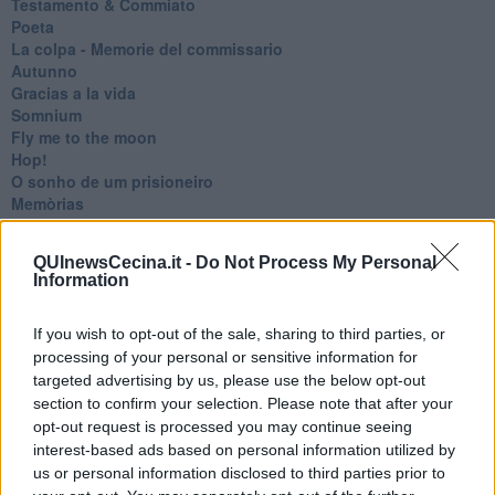
Testamento & Commiato
Poeta
​La colpa - Memorie del commissario
Autunno
Gracias a la vida
Somnium
Fly me to the moon
Hop!
O sonho de um prisioneiro
Memòrias
Sto qui
Scrivi
QUInewsCecina.it -
Do Not Process My Personal
Bestiario
Information
Pillole
Veglia
If you wish to opt-out of the sale, sharing to third parties, or
​“D” come delitto
D
processing of your personal or sensitive information for
Belle lettere
targeted advertising by us, please use the below opt-out
25 Aprile
section to confirm your selection. Please note that after your
Todo el bien, todo el mal
opt-out request is processed you may continue seeing
Silenzio
interest-based ads based on personal information utilized by
Le parole
us or personal information disclosed to third parties prior to
​L’Australiana