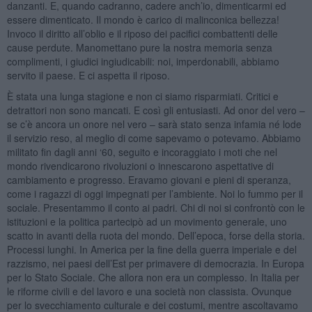
danzanti. E, quando cadranno, cadere anch’io, dimenticarmi ed
essere dimenticato. Il mondo è carico di malinconica bellezza!
Invoco il diritto all’oblio e il riposo dei pacifici combattenti delle
cause perdute. Manomettano pure la nostra memoria senza
complimenti, i giudici ingiudicabili: noi, imperdonabili, abbiamo
servito il paese. E ci aspetta il riposo.
È stata una lunga stagione e non ci siamo risparmiati. Critici e
detrattori non sono mancati. E così gli entusiasti. Ad onor del vero –
se c’è ancora un onore nel vero – sarà stato senza infamia né lode
il servizio reso, al meglio di come sapevamo o potevamo. Abbiamo
militato fin dagli anni ‘60, seguito e incoraggiato i moti che nel
mondo rivendicarono rivoluzioni o innescarono aspettative di
cambiamento e progresso. Eravamo giovani e pieni di speranza,
come i ragazzi di oggi impegnati per l’ambiente. Noi lo fummo per il
sociale. Presentammo il conto ai padri. Chi di noi si confrontò con le
istituzioni e la politica partecipò ad un movimento generale, uno
scatto in avanti della ruota del mondo. Dell’epoca, forse della storia.
Processi lunghi. In America per la fine della guerra imperiale e del
razzismo, nei paesi dell’Est per primavere di democrazia. In Europa
per lo Stato Sociale. Che allora non era un complesso. In Italia per
le riforme civili e del lavoro e una società non classista. Ovunque
per lo svecchiamento culturale e dei costumi, mentre ascoltavamo