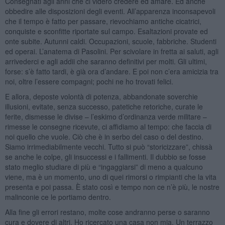
Consegnati agli anni che ci videro credere ed amare. Ed anche
obbedire alle disposizioni degli eventi. All’apparenza inconsapevoli
che il tempo è fatto per passare, rievochiamo antiche cicatrici,
conquiste e sconfitte riportate sul campo. Esaltazioni provate ed
onte subite. Autunni caldi. Occupazioni, scuole, fabbriche. Studenti
ed operai. L’anatema di Pasolini. Per scivolare in fretta ai saluti, agli
arrivederci e agli addii che saranno definitivi per molti. Gli ultimi,
forse: s’è fatto tardi, è già ora d’andare. E poi non c’era amicizia tra
noi, oltre l’essere compagni; pochi ne ho trovati felici.
E allora, deposte volontà di potenza, abbandonate soverchie
illusioni, evitate, senza successo, patetiche retoriche, curate le
ferite, dismesse le divise – l’eskimo d’ordinanza verde militare –
rimesse le consegne ricevute, ci affidiamo al tempo: che faccia di
noi quello che vuole. Ciò che è in serbo del caso o del destino.
Siamo irrimediabilmente vecchi. Tutto si può “storicizzare”, chissà
se anche le colpe, gli insuccessi e i fallimenti. Il dubbio se fosse
stato meglio studiare di più e “ingaggiarsi” di meno a qualcuno
viene, ma è un momento, uno di quei rimorsi o rimpianti che la vita
presenta e poi passa. È stato così e tempo non ce n’è più, le nostre
malinconie ce le portiamo dentro.
Alla fine gli errori restano, molte cose andranno perse o saranno
cura e dovere di altri. Ho ricercato una casa non mia. Un terrazzo