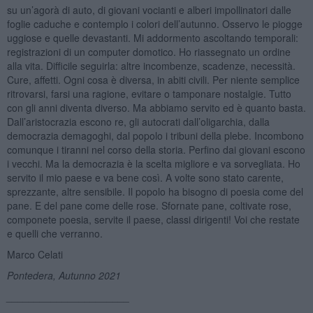
su un’agorà di auto, di giovani vocianti e alberi impollinatori dalle
foglie caduche e contemplo i colori dell’autunno. Osservo le piogge
uggiose e quelle devastanti. Mi addormento ascoltando temporali:
registrazioni di un computer domotico. Ho riassegnato un ordine
alla vita. Difficile seguirla: altre incombenze, scadenze, necessità.
Cure, affetti. Ogni cosa è diversa, in abiti civili. Per niente semplice
ritrovarsi, farsi una ragione, evitare o tamponare nostalgie. Tutto
con gli anni diventa diverso. Ma abbiamo servito ed è quanto basta.
Dall’aristocrazia escono re, gli autocrati dall’oligarchia, dalla
democrazia demagoghi, dal popolo i tribuni della plebe. Incombono
comunque i tiranni nel corso della storia. Perfino dai giovani escono
i vecchi. Ma la democrazia è la scelta migliore e va sorvegliata. Ho
servito il mio paese e va bene così. A volte sono stato carente,
sprezzante, altre sensibile. Il popolo ha bisogno di poesia come del
pane. E del pane come delle rose. Sfornate pane, coltivate rose,
componete poesia, servite il paese, classi dirigenti! Voi che restate
e quelli che verranno.
Marco Celati
Pontedera, Autunno 2021
______________________