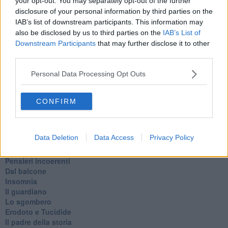
your opt-out. You may separately opt-out of the further
Le stelle del jazz
disclosure of your personal information by third parties on the
Vita & morte
IAB’s list of downstream participants. This information may
Auguri
also be disclosed by us to third parties on the
IAB’s List of
Moro
Downstream Participants
that may further disclose it to other
Passanti
third parties.
Continuando, la nonna e il carretto
Metaverso smart
Personal Data Processing Opt Outs
Fiamme
Anzi
Confessioni autoreferenziali
CONFIRM
Utopie
Estate
Il lago
Data Deletion
Data Access
Privacy Policy
Il diluvio
La classe
Pensieri incoerenti
Dal balcone
Insomnia
Il guardiano
Lo sgombero
Erodoto e Tucidide
Il padre della storia