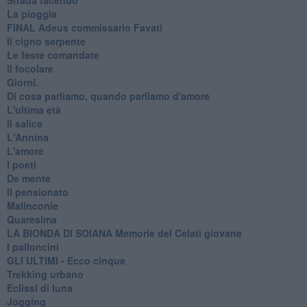
La pioggia
FINAL Adeus commissario Favati
Il cigno serpente
Le feste comandate
Il focolare
Giorni.
Di cosa parliamo, quando parliamo d'amore
L'ultima età
Il salice
L'Annina
L'amore
I poeti
De mente
Il pensionato
Malinconie
Quaresima
LA BIONDA DI SOIANA Memorie del Celati giovane
I palloncini
GLI ULTIMI - Ecco cinque
Trekking urbano
Eclissi di luna
Jogging