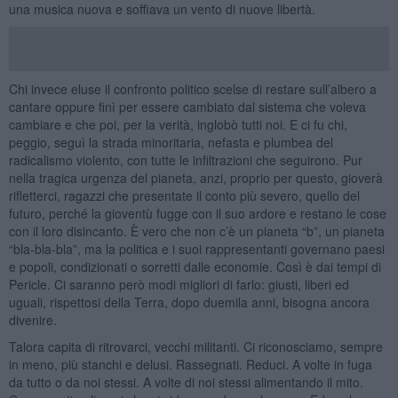
una musica nuova e soffiava un vento di nuove libertà.
Chi invece eluse il confronto politico scelse di restare sull’albero a
cantare oppure finì per essere cambiato dal sistema che voleva
cambiare e che poi, per la verità, inglobò tutti noi. E ci fu chi,
peggio, seguì la strada minoritaria, nefasta e plumbea del
radicalismo violento, con tutte le infiltrazioni che seguirono. Pur
nella tragica urgenza del pianeta, anzi, proprio per questo, gioverà
rifletterci, ragazzi che presentate il conto più severo, quello del
futuro, perché la gioventù fugge con il suo ardore e restano le cose
con il loro disincanto. È vero che non c’è un pianeta “b”, un pianeta
“bla-bla-bla”, ma la politica e i suoi rappresentanti governano paesi
e popoli, condizionati o sorretti dalle economie. Così è dai tempi di
Pericle. Ci saranno però modi migliori di farlo: giusti, liberi ed
uguali, rispettosi della Terra, dopo duemila anni, bisogna ancora
divenire.
Talora capita di ritrovarci, vecchi militanti. Ci riconosciamo, sempre
in meno, più stanchi e delusi. Rassegnati. Reduci. A volte in fuga
da tutto o da noi stessi. A volte di noi stessi alimentando il mito.