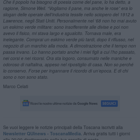
Che il popolo ha bisogno di poesia come del pane, lo ha detto, a
ragione, Simone Weil.
“
Vogliamo il pane, ma anche le rose” era lo
slogan delle operaie dell’industria tessile nello sciopero del 1912 a
Lawrence, negli Stati Uniti. Personalmente nel ‘68 non ho mai avuto
un eskimo verde militare: sono insofferente alle divise e poi non
avevo il fisico, mi stava largo e sgualcito. Tornava male, era
inelegante. Comprai un eskimo verde più tardi, dopo il riflusso, nel
negozio di un marchio alla moda. A dimostrazione che il tempo non
passa invano. Lo hanno portato anche i miei figli a cui l’ho passato,
nei corsi e nei ricorsi. Ora sta logoro, consumato nelle maniche e
odoroso di naftalina, appeso nel ripostiglio di casa. Non so perché
lo conservo. Forse per ingannare il ricordo di un’epoca. E di chi
sono o non sono stato.
Marco Celati
Se vuoi leggere le notizie principali della Toscana iscriviti alla
Newsletter QUInews - ToscanaMedia.
Arriva gratis tutti i giorni
alle 20:00 direttamente nella tua casella di posta.