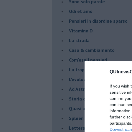
Sono solo parole
Odi et amo
Pensieri in disordine sparso
Vitamina D
La strada
Caso & cambiamento
Com'esuli pensieri
La trappola di Tucidide, o dell
QUInewsCe
L'evoluzione umana
If you wish 
Ad Astra
sensitive in
Storia di io - Quasi un compit
confirm you
continue se
Quasi una lezione
information 
further disc
Spleen
participants
Lettera a un amico
Downstream 