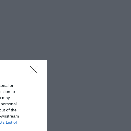
sonal or
ection to
ou may
 personal
out of the
 downstream
B’s List of