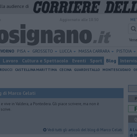
alla audience di
o
Aggiornato alle 18:50
ME
Vene
IVORNO
PISA
GROSSETO
LUCCA
MASSA CARRARA
PISTOIA
Lavoro
Cultura e Spettacolo
Eventi
Sport
Blog
Intervi
RDUCCI
CASTELLINA MARITTIMA
CECINA
GUARDISTALLO
MONTESCUDAIO
O
 di Marco Celati
vive in Valdera, a Pontedera. Gli piace scrivere, ma non è
scrive.
Q
Vedi tutti gli articoli del blog di Marco Celati
A L
di 