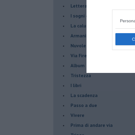
Lettera al sultano
I sogni del mattino
Persona
La calura
Armani
Nuvole
Via Firenze
Album
Tristezza
I libri
La scadenza
Passo a due
Vivere
Prima di andare via
Triage