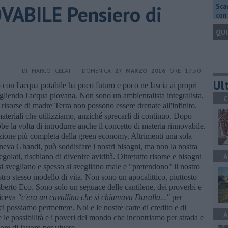
ABILE Pensiero di
Scar
con 
QUI
DI MARCO CELATI - DOMENICA
27 MARZO 2016
ORE 17:50
Ult
 con l'acqua potabile ha poco futuro e poco ne lascia ai propri
gliendo l'acqua piovana. Non sono un ambientalista integralista,
C
 risorse di madre Terra non possono essere drenate all'infinito.
teriali che utilizziamo, anziché sprecarli di continuo. Dopo
bbe la volta di introdurre anche il concetto di materia rinnovabile.
zione più completa della green economy. Altrimenti una sola
teneva Ghandi, può soddisfare i nostri bisogni, ma non la nostra
golati, rischiano di divenire avidità. Oltretutto risorse e bisogni
A
si svegliano e spesso si svegliano male e "pretendono" il nostro
stro stesso modello di vita. Non sono un apocalittico, piuttosto
berto Eco. Sono solo un seguace delle cantilene, dei proverbi e
diceva
"c'era un cavallino che si
chiamava Duralla..."
per
i possiamo permettere. Noi e le nostre carte di credito e di
A
tre le possibilità e i poveri del mondo che incontriamo per strada e
re di lavoro per vivere.