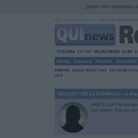
Questo sito contribuisce 
QUI
quotidiano online.
Percorso semplificat
TOSCANA
CECINA
VALDICORNIA
ELBA
L
Home
Cronaca
Politica
Attualità
BIBBONA
CASALE MARITTIMO
CASTAGNETO CA
LUCE
RACCONTI DELLA DOMENICA — il Blog
MARCO CELATI ha lavorato e 
uno scrittore. Solo uno che 