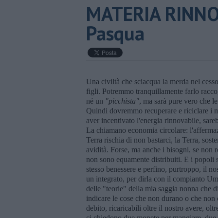
MATERIA RINNOV
Pasqua
Una civiltà che sciacqua la merda nel cesso
figli. Potremmo tranquillamente farlo racco
né un
"picchista"
, ma sarà pure vero che le
Quindi dovremmo recuperare e riciclare i ma
aver incentivato l'energia rinnovabile, sare
La chiamano economia circolare: l'afferma
Terra rischia di non bastarci, la Terra, sos
avidità. Forse, ma anche i bisogni, se non re
non sono equamente distribuiti. E i popoli 
stesso benessere e perfino, purtroppo, il no
un integrato, per dirla con il compianto Um
delle "teorie" della mia saggia nonna che 
indicare le cose che non durano o che non c
debito, ricaricabili oltre il nostro avere, ol
ci chiedono due monete per mangiare, due o