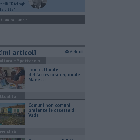
selli “Dialoghi
la città"
Condoglianze
imi articoli
Vedi tutti
ultura e Spettacolo
Tour culturale
dell'assessora regionale
Manetti
ttualità
Comuni non comuni,
preferite le casette di
Vada
ttualità