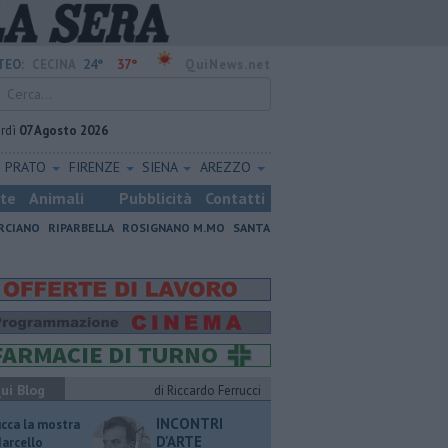
24°
37°
TEO:
CECINA
QuiNews.net
rdì
07 Agosto 2026
PRATO
FIRENZE
SIENA
AREZZO
ste
Animali
Pubblicità
Contatti
RCIANO
RIPARBELLA
ROSIGNANO M.MO
SANTA
ui Blog
di Riccardo Ferrucci
INCONTRI
ucca la mostra
D'ARTE
Marcello