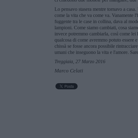
Lo pensavo stasera mentre tornavo a casa. U
come la vita che va come va. Vanamente l'ho
fuggente tra le case in collina, dava al mod
lampioni. Come siamo cambiati, cosa siamo 
invece potremmo cambiarla, così come lei 
qualcosa di come avremmo potuto essere e no
chissà se fosse ancora possibile rintracciare
umani che inseguono la vita e l'amore. Sa
Treggiaia, 27 Marzo 2016
Marco Celati