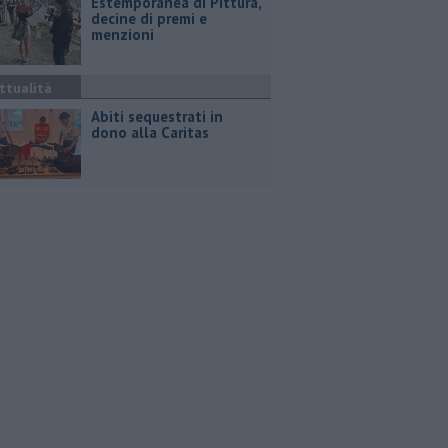
Estemporanea di Pittura,
decine di premi e
menzioni
ttualità
Abiti sequestrati in
dono alla Caritas