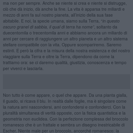
ma non per sempre. Anche se niente si crea e niente si distrugge,
ciò che dà inizio, dà anche la fine. La vita è apparsa tre miliardi e
mezzo di anni fa sul nostro pianeta, all’inizio della sua fase
abitabile. E noi, la specie umana, siamo sulla Terra, “
in questo
oscuro granel di sabbia, il qual di terra ha nome”
, soltanto da
duecentomila o trecentomila anni e abbiamo ancora un miliardo di
anni per cercare di raggiungere un altro pianeta e un altro sistema
stellare compatibile con la vita. Oppure scompariremo. Saremo
estinti. E però la cifra e la misura della nostra esistenza e del nostro
viaggiare sulla Terra e oltre la Terra, dipendono da come la
trattiamo ora: se ci daremo qualità, giustizia, conoscenza e tempo
per viverci e lasciarla.
Non tutto è come appare, o quel che appare. Da una pianta gialla,
il guado, si ricava il blu. In realtà dalle foglie, ma è singolare come
la natura ami nascondersi, ami confondersi e confonderci. Con la
pluralità simultanea di verità opposte, con la fisica quantistica e la
geometria non euclidea. Con la perfezione complessa del broccolo
romanesco che è un frattale e sembra un disegno inestricabile di
Escher. Niente male per un broccolo, ancorché romanesco: la