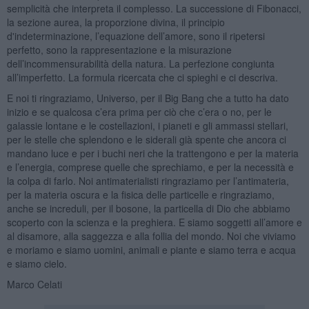
semplicità che interpreta il complesso. La successione di Fibonacci,
la sezione aurea, la proporzione divina, il principio
d'indeterminazione, l’equazione dell’amore, sono il ripetersi
perfetto, sono la rappresentazione e la misurazione
dell’incommensurabilità della natura. La perfezione congiunta
all’imperfetto. La formula ricercata che ci spieghi e ci descriva.
E noi ti ringraziamo, Universo, per il Big Bang che a tutto ha dato
inizio e se qualcosa c’era prima per ciò che c’era o no, per le
galassie lontane e le costellazioni, i pianeti e gli ammassi stellari,
per le stelle che splendono e le siderali già spente che ancora ci
mandano luce e per i buchi neri che la trattengono e per la materia
e l’energia, comprese quelle che sprechiamo, e per la necessità e
la colpa di farlo. Noi antimaterialisti ringraziamo per l’antimateria,
per la materia oscura e la fisica delle particelle e ringraziamo,
anche se increduli, per il bosone, la particella di Dio che abbiamo
scoperto con la scienza e la preghiera. E siamo soggetti all’amore e
al disamore, alla saggezza e alla follia del mondo. Noi che viviamo
e moriamo e siamo uomini, animali e piante e siamo terra e acqua
e siamo cielo.
Marco Celati