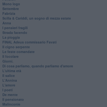
Mono logo
Settembre
Fabrizia
​Scilla & Cariddi, un sogno di mezza estate
Anna
I pensieri fragili
Strada facendo
La pioggia
FINAL Adeus commissario Favati
Il cigno serpente
Le feste comandate
Il focolare
Giorni.
Di cosa parliamo, quando parliamo d'amore
L'ultima età
Il salice
L'Annina
L'amore
I poeti
De mente
Il pensionato
Malinconie