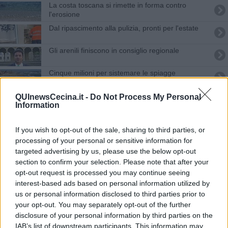
La costa toscana si rimette in forma contro
l'erosione
Dal ripascimento alla pulizia, pronti per l'estate
Gli arenili finiscono in consiglio regionale
Cinque milioni per sistemare le spiagge
Nuova sabbia sulla spiaggia del Quercetano
QUInewsCecina.it -
Do Not Process My Personal
Information
Erosione della costa, rinasce la spiaggia di Vada
If you wish to opt-out of the sale, sharing to third parties, or
Così la posidonia diventa compost
processing of your personal or sensitive information for
targeted advertising by us, please use the below opt-out
section to confirm your selection. Please note that after your
Posidonia spiaggiata, risorsa o rifiuto?
opt-out request is processed you may continue seeing
interest-based ads based on personal information utilized by
Erosione, il Governo promette interventi
us or personal information disclosed to third parties prior to
your opt-out. You may separately opt-out of the further
"Il tour di Rossi non ha toccato i veri problemi"
disclosure of your personal information by third parties on the
IAB’s list of downstream participants. This information may