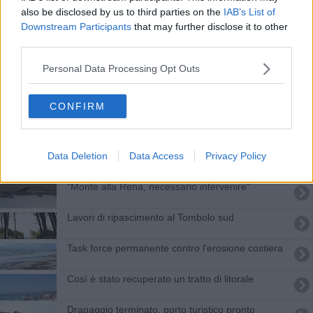
La pulizia della spiaggia di Marina
also be disclosed by us to third parties on the
IAB’s List of
Downstream Participants
that may further disclose it to other
Al via la bonifica e il dragaggio alla foce
third parties.
Polpette maleodoranti, Arpat chiede tempo
Personal Data Processing Opt Outs
Ripascimento, appaltati i lavori per Vada
CONFIRM
Ripascimento spiagge, via libera dal Governo
Data Deletion
Data Access
Privacy Policy
Il ministro Centinaio incontra i balneari
"Monte alla Rena, necessario intervenire"
Lavori di ripascimento al Tombolo sud
Task force permanente contro l'erosione costiera
Così è stato recuperato un tratto di litorale
Dragaggio terminato, porto turistico pronto