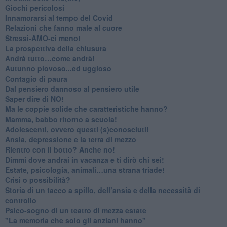
Giochi pericolosi
Innamorarsi al tempo del Covid
​Relazioni che fanno male al cuore
​Stressi-AMO-ci meno!
​La prospettiva della chiusura
​Andrà tutto…come andrà!
Autunno piovoso...ed uggioso
​Contagio di paura
​Dal pensiero dannoso al pensiero utile
​Saper dire di NO!
​Ma le coppie solide che caratteristiche hanno?
​Mamma, babbo ritorno a scuola!
Adolescenti, ovvero questi (s)conosciuti!
Ansia, depressione e la terra di mezzo
​Rientro con il botto? Anche no!
Dimmi dove andrai in vacanza e ti dirò chi sei!
​Estate, psicologia, animali…una strana triade!
​Crisi o possibilità?
​Storia di un tacco a spillo, dell’ansia e della necessità di
controllo
​Psico-sogno di un teatro di mezza estate
"La memoria che solo gli anziani hanno"