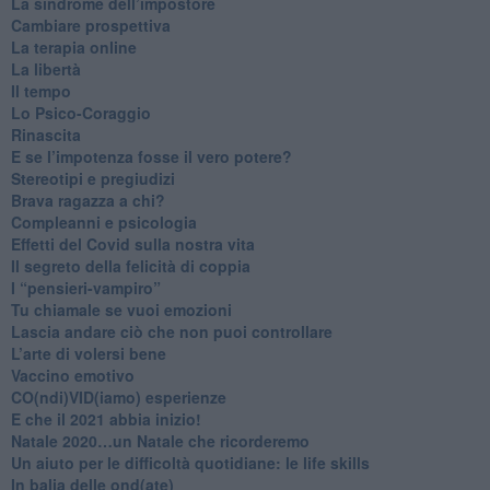
​La sindrome dell’impostore
​Cambiare prospettiva
La terapia online
La libertà
​Il tempo
​Lo Psico-Coraggio
Rinascita
​E se l’impotenza fosse il vero potere?
Stereotipi e pregiudizi
​Brava ragazza a chi?
​Compleanni e psicologia
Effetti del Covid sulla nostra vita
Il segreto della felicità di coppia
​I “pensieri-vampiro”
​Tu chiamale se vuoi emozioni
​Lascia andare ciò che non puoi controllare
L’arte di volersi bene
​Vaccino emotivo
CO(ndi)VID(iamo) esperienze
​E che il 2021 abbia inizio!
​Natale 2020…un Natale che ricorderemo
Un aiuto per le difficoltà quotidiane: le life skills
​In balia delle ond(ate)