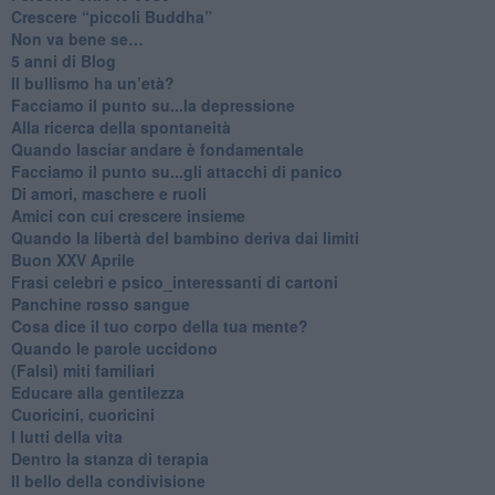
​Crescere “piccoli Buddha”
Non va bene se…
​5 anni di Blog
​Il bullismo ha un’età?
Facciamo il punto su...la depressione
​Alla ricerca della spontaneità
​Quando lasciar andare è fondamentale
Facciamo il punto su...gli attacchi di panico
Di amori, maschere e ruoli
​Amici con cui crescere insieme
​Quando la libertà del bambino deriva dai limiti
Buon XXV Aprile
​Frasi celebri e psico_interessanti di cartoni
​Panchine rosso sangue
​Cosa dice il tuo corpo della tua mente?
​Quando le parole uccidono
​(Falsi) miti familiari
​Educare alla gentilezza
​Cuoricini, cuoricini
I lutti della vita
​Dentro la stanza di terapia
​Il bello della condivisione