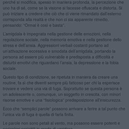
perché si modifica, spesso in maniera profonda, la percezione che
uno ha di sé, come se la visione si facesse offuscata e distorta. Si
può iniziare a credere che ciò che ci viene rimandato dall’esterno
corrisponda alla realtà e che non ci sia apparente rimedio,
pensando: “Ormai è così e basta”.
L’amigdala è impegnata nella gestione delle emozioni, nella
regolazione sociale, nella memoria emotiva e nella gestione dello
stress e dell’ansia. Aggressioni verbali costanti portano ad
un’attivazione eccessiva e smodata dell’amigdala, portando la
persona ad essere più vulnerabile e predisposta a difficoltà e
disturbi emotivi che riguardano l’ansia, la depressione e la fobia
sociale.
Questo tipo di condizione, se ripetuta in maniera da creare una
routine, fa sì che diventi sempre più faticoso per chi la esperisce
trovare e vedere una via di fuga. Soprattutto se questa persona è
un adolescente o, comunque, un soggetto in crescita, con minori
risorse emotive e una “fisiologica” predisposizione all’insicurezza.
Ecco che “semplici parole” possono arrivare a ferire a tal punto che
l’unica via di fuga è quella di farla finita.
Le parole non sono petali al vento, ma possono essere potenti e
pericolosi proiettili in grado di uccidere.