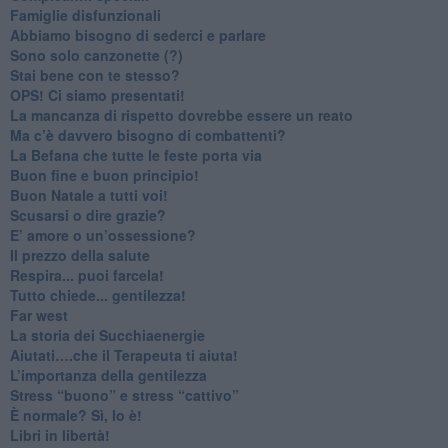
​Famiglie disfunzionali
​Abbiamo bisogno di sederci e parlare
Sono solo canzonette (?)
​Stai bene con te stesso?
​OPS! Ci siamo presentati!
​La mancanza di rispetto dovrebbe essere un reato
​Ma c’è davvero bisogno di combattenti?
​La Befana che tutte le feste porta via
Buon fine e buon principio!
​Buon Natale a tutti voi!
​Scusarsi o dire grazie?
​E’ amore o un’ossessione?
​Il prezzo della salute
​Respira... puoi farcela!
​Tutto chiede... gentilezza!
​Far west
​La storia dei Succhiaenergie
​Aiutati….che il Terapeuta ti aiuta!
​L’importanza della gentilezza
​Stress “buono” e stress “cattivo”
​È normale? Sì, lo è!
​Libri in libertà!