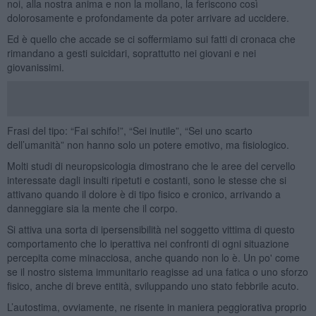
noi, alla nostra anima e non la mollano, la feriscono così
dolorosamente e profondamente da poter arrivare ad uccidere.
Ed è quello che accade se ci soffermiamo sui fatti di cronaca che
rimandano a gesti suicidari, soprattutto nei giovani e nei
giovanissimi.
Frasi del tipo: “Fai schifo!”, “Sei inutile”, “Sei uno scarto
dell’umanità” non hanno solo un potere emotivo, ma fisiologico.
Molti studi di neuropsicologia dimostrano che le aree del cervello
interessate dagli insulti ripetuti e costanti, sono le stesse che si
attivano quando il dolore è di tipo fisico e cronico, arrivando a
danneggiare sia la mente che il corpo.
Si attiva una sorta di ipersensibilità nel soggetto vittima di questo
comportamento che lo iperattiva nei confronti di ogni situazione
percepita come minacciosa, anche quando non lo è. Un po' come
se il nostro sistema immunitario reagisse ad una fatica o uno sforzo
fisico, anche di breve entità, sviluppando uno stato febbrile acuto.
L’autostima, ovviamente, ne risente in maniera peggiorativa proprio