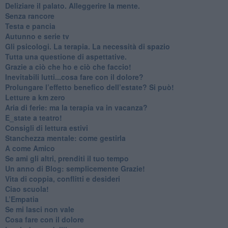
​Deliziare il palato. Alleggerire la mente.
​Senza rancore
​Testa e pancia
​Autunno e serie tv
​Gli psicologi. La terapia. La necessità di spazio
​Tutta una questione di aspettative.
​Grazie a ciò che ho e ciò che faccio!
​Inevitabili lutti...cosa fare con il dolore?
Prolungare l’effetto benefico dell’estate? Si può!
​Letture a km zero
​Aria di ferie: ma la terapia va in vacanza?
​E_state a teatro!
​Consigli di lettura estivi
​Stanchezza mentale: come gestirla
​A come Amico
​Se ami gli altri, prenditi il tuo tempo
​Un anno di Blog: semplicemente Grazie!
​Vita di coppia, conflitti e desideri
​Ciao scuola!
​L’Empatia
​Se mi lasci non vale
Cosa fare con il dolore