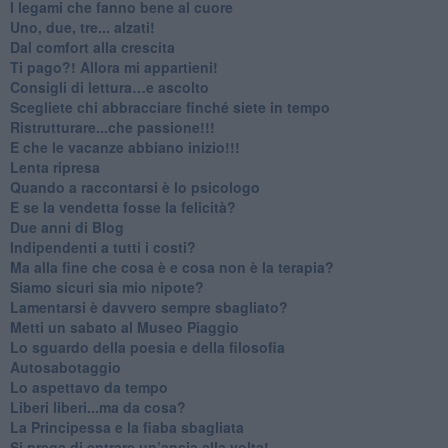
​I legami che fanno bene al cuore
Uno, due, tre... alzati!​
​Dal comfort alla crescita
​Ti pago?! Allora mi appartieni!​
​Consigli di lettura…e ascolto
​Scegliete chi abbracciare finché siete in tempo
​Ristrutturare...che passione!!!
​E che le vacanze abbiano inizio!!!
​Lenta ripresa
​Quando a raccontarsi è lo psicologo
​E se la vendetta fosse la felicità?
​Due anni di Blog
​Indipendenti a tutti i costi?
​Ma alla fine che cosa è e cosa non è la terapia?
​Siamo sicuri sia mio nipote?
​Lamentarsi è davvero sempre sbagliato?
​Metti un sabato al Museo Piaggio
​Lo sguardo della poesia e della filosofia
Autosabotaggio
​Lo aspettavo da tempo
​Liberi liberi...ma da cosa?
​La Principessa e la fiaba sbagliata
Si prega di entrare un’ansia alla volta!