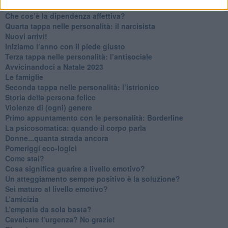
Non dare niente per scontato
Che cos’è la dipendenza affettiva?
Quarta tappa nelle personalità: il narcisista
​Nuovi arrivi!
​Iniziamo l’anno con il piede giusto
​Terza tappa nelle personalità: l’antisociale
​Avvicinandoci a Natale 2023
Le famiglie
Seconda tappa nelle personalità: l’istrionico
​Storia della persona felice
Violenze di (ogni) genere
​Primo appuntamento con le personalità: Borderline
La psicosomatica: quando il corpo parla
Donne...quanta strada ancora
​Pomeriggi eco-logici
​Come stai?
Cosa significa guarire a livello emotivo?
​Un atteggiamento sempre positivo è la soluzione?
​Sei maturo al livello emotivo?
​L’amicizia
​L’empatia da sola basta?
​Cavalcare l’urgenza? No grazie!