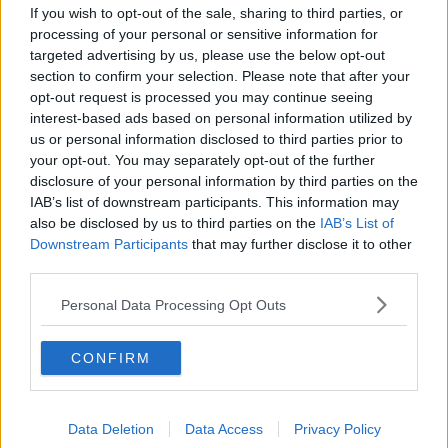
If you wish to opt-out of the sale, sharing to third parties, or
​Storie antiche di tempi moderni
processing of your personal or sensitive information for
​Quello che alle mamme non dicono
targeted advertising by us, please use the below opt-out
Adultescenza
section to confirm your selection. Please note that after your
Homo imbecillis
​4 anni di Blog
opt-out request is processed you may continue seeing
Quando il silenzio è aggressivo
interest-based ads based on personal information utilized by
​Il passato, questo conosciuto!
us or personal information disclosed to third parties prior to
​Clima ballerino e sbalzi d’umore
your opt-out. You may separately opt-out of the further
La maternità
disclosure of your personal information by third parties on the
​L’uomo o l’orso?
IAB’s list of downstream participants. This information may
Non hanno un amico a teatro​
also be disclosed by us to third parties on the
IAB’s List of
​Tutta una questione di rispetto
Downstream Participants
that may further disclose it to other
​Cose che ci esauriscono
third parties.
​Vespa che passione!
​Lasciate ai vostri figli il diritto di piangere
Personal Data Processing Opt Outs
​Parole d’amore regalate al vento
​Essere genitori di un adolescente
​Saper pazientare
CONFIRM
​Giornata del Fiocchetto Lilla
​Venerdì emozionalmente sostenibile
Ma ti ascolti?
Data Deletion
Data Access
Privacy Policy
Contornati di persone che…