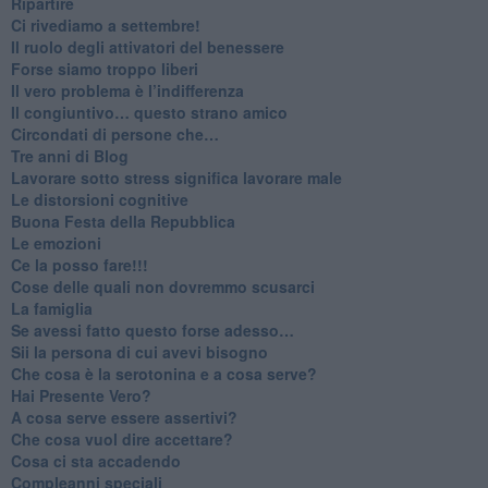
Ripartire
​Ci rivediamo a settembre!
​Il ruolo degli attivatori del benessere
​Forse siamo troppo liberi
​Il vero problema è l’indifferenza
​Il congiuntivo… questo strano amico
​Circondati di persone che…
​Tre anni di Blog
​Lavorare sotto stress significa lavorare male
​Le distorsioni cognitive
​Buona Festa della Repubblica
Le emozioni
​Ce la posso fare!!!
​Cose delle quali non dovremmo scusarci
​La famiglia
​Se avessi fatto questo forse adesso…
​Sii la persona di cui avevi bisogno
Che cosa è la serotonina e a cosa serve?
​Hai Presente Vero?
A cosa serve essere assertivi?
​Che cosa vuol dire accettare?
​Cosa ci sta accadendo
​Compleanni speciali