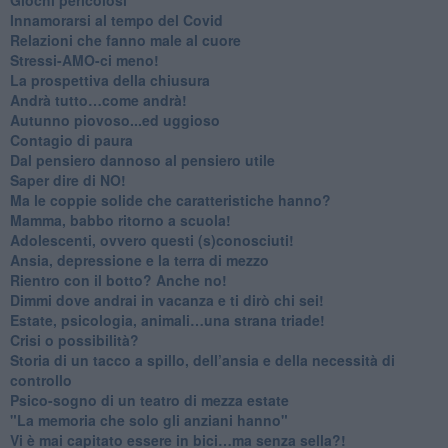
Innamorarsi al tempo del Covid
​Relazioni che fanno male al cuore
​Stressi-AMO-ci meno!
​La prospettiva della chiusura
​Andrà tutto…come andrà!
Autunno piovoso...ed uggioso
​Contagio di paura
​Dal pensiero dannoso al pensiero utile
​Saper dire di NO!
​Ma le coppie solide che caratteristiche hanno?
​Mamma, babbo ritorno a scuola!
Adolescenti, ovvero questi (s)conosciuti!
Ansia, depressione e la terra di mezzo
​Rientro con il botto? Anche no!
Dimmi dove andrai in vacanza e ti dirò chi sei!
​Estate, psicologia, animali…una strana triade!
​Crisi o possibilità?
​Storia di un tacco a spillo, dell’ansia e della necessità di
controllo
​Psico-sogno di un teatro di mezza estate
"La memoria che solo gli anziani hanno"
​Vi è mai capitato essere in bici…ma senza sella?!