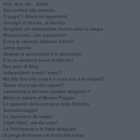
Uno, due, tre... alzati!​
​Dal comfort alla crescita
​Ti pago?! Allora mi appartieni!​
​Consigli di lettura…e ascolto
​Scegliete chi abbracciare finché siete in tempo
​Ristrutturare...che passione!!!
​E che le vacanze abbiano inizio!!!
​Lenta ripresa
​Quando a raccontarsi è lo psicologo
​E se la vendetta fosse la felicità?
​Due anni di Blog
​Indipendenti a tutti i costi?
​Ma alla fine che cosa è e cosa non è la terapia?
​Siamo sicuri sia mio nipote?
​Lamentarsi è davvero sempre sbagliato?
​Metti un sabato al Museo Piaggio
​Lo sguardo della poesia e della filosofia
Autosabotaggio
​Lo aspettavo da tempo
​Liberi liberi...ma da cosa?
​La Principessa e la fiaba sbagliata
Si prega di entrare un’ansia alla volta!