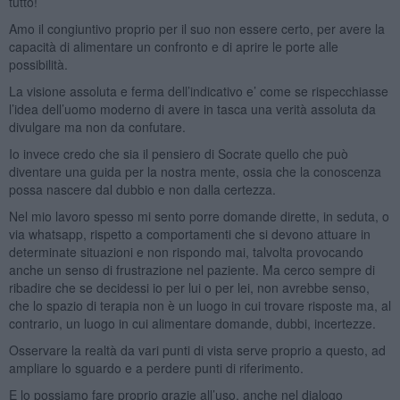
tutto!
Amo il congiuntivo proprio per il suo non essere certo, per avere la
capacità di alimentare un confronto e di aprire le porte alle
possibilità.
La visione assoluta e ferma dell’indicativo e’ come se rispecchiasse
l’idea dell’uomo moderno di avere in tasca una verità assoluta da
divulgare ma non da confutare.
Io invece credo che sia il pensiero di Socrate quello che può
diventare una guida per la nostra mente, ossia che la conoscenza
possa nascere dal dubbio e non dalla certezza.
Nel mio lavoro spesso mi sento porre domande dirette, in seduta, o
via whatsapp, rispetto a comportamenti che si devono attuare in
determinate situazioni e non rispondo mai, talvolta provocando
anche un senso di frustrazione nel paziente. Ma cerco sempre di
ribadire che se decidessi io per lui o per lei, non avrebbe senso,
che lo spazio di terapia non è un luogo in cui trovare risposte ma, al
contrario, un luogo in cui alimentare domande, dubbi, incertezze.
Osservare la realtà da vari punti di vista serve proprio a questo, ad
ampliare lo sguardo e a perdere punti di riferimento.
E lo possiamo fare proprio grazie all’uso, anche nel dialogo