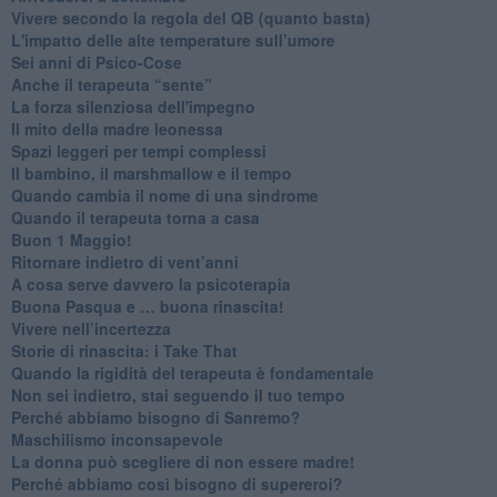
​Vivere secondo la regola del QB (quanto basta)
​L'impatto delle alte temperature sull’umore
Sei anni di Psico-Cose
​Anche il terapeuta “sente”
​La forza silenziosa dell'impegno
​Il mito della madre leonessa
Spazi leggeri per tempi complessi
Il bambino, il marshmallow e il tempo
​Quando cambia il nome di una sindrome
​Quando il terapeuta torna a casa
​Buon 1 Maggio!
Ritornare indietro di vent’anni
​A cosa serve davvero la psicoterapia
​Buona Pasqua e … buona rinascita!
​Vivere nell’incertezza
​Storie di rinascita: i Take That
​Quando la rigidità del terapeuta è fondamentale
​Non sei indietro, stai seguendo il tuo tempo
​Perché abbiamo bisogno di Sanremo?
​Maschilismo inconsapevole
​La donna può scegliere di non essere madre!
​Perché abbiamo così bisogno di supereroi?