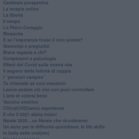
​Cambiare prospettiva
La terapia online
La libertà
​Il tempo
​Lo Psico-Coraggio
Rinascita
​E se l’impotenza fosse il vero potere?
Stereotipi e pregiudizi
​Brava ragazza a chi?
​Compleanni e psicologia
Effetti del Covid sulla nostra vita
Il segreto della felicità di coppia
​I “pensieri-vampiro”
​Tu chiamale se vuoi emozioni
​Lascia andare ciò che non puoi controllare
L’arte di volersi bene
​Vaccino emotivo
CO(ndi)VID(iamo) esperienze
​E che il 2021 abbia inizio!
​Natale 2020…un Natale che ricorderemo
Un aiuto per le difficoltà quotidiane: le life skills
​In balia delle ond(ate)
Giochi pericolosi