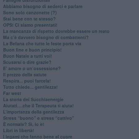
​Abbiamo bisogno di sederci e parlare
Sono solo canzonette (?)
​Stai bene con te stesso?
​OPS! Ci siamo presentati!
​La mancanza di rispetto dovrebbe essere un reato
​Ma c’è davvero bisogno di combattenti?
​La Befana che tutte le feste porta via
Buon fine e buon principio!
​Buon Natale a tutti voi!
​Scusarsi o dire grazie?
​E’ amore o un’ossessione?
​Il prezzo della salute
​Respira... puoi farcela!
​Tutto chiede... gentilezza!
​Far west
​La storia dei Succhiaenergie
​Aiutati….che il Terapeuta ti aiuta!
​L’importanza della gentilezza
​Stress “buono” e stress “cattivo”
​È normale? Sì, lo è!
​Libri in libertà!
​I legami che fanno bene al cuore