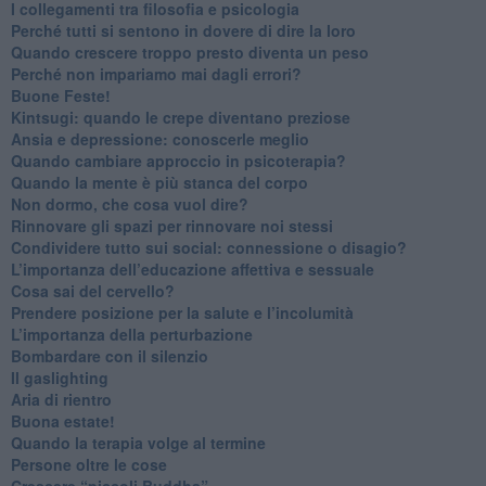
​I collegamenti tra filosofia e psicologia
​Perché tutti si sentono in dovere di dire la loro
​Quando crescere troppo presto diventa un peso
​Perché non impariamo mai dagli errori?
​Buone Feste!
​Kintsugi: quando le crepe diventano preziose
Ansia e depressione: conoscerle meglio
Quando cambiare approccio in psicoterapia?
​Quando la mente è più stanca del corpo
Non dormo, che cosa vuol dire?
​Rinnovare gli spazi per rinnovare noi stessi
​Condividere tutto sui social: connessione o disagio?
​L’importanza dell’educazione affettiva e sessuale
​Cosa sai del cervello?
Prendere posizione per la salute e l’incolumità
L’importanza della perturbazione
​Bombardare con il silenzio
Il gaslighting
Aria di rientro
Buona estate!
​Quando la terapia volge al termine
​Persone oltre le cose
​Crescere “piccoli Buddha”