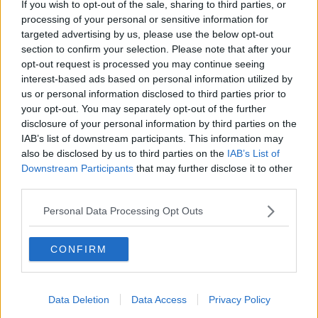
​Storie antiche di tempi moderni
If you wish to opt-out of the sale, sharing to third parties, or
​Quello che alle mamme non dicono
processing of your personal or sensitive information for
Adultescenza
targeted advertising by us, please use the below opt-out
Homo imbecillis
section to confirm your selection. Please note that after your
​4 anni di Blog
opt-out request is processed you may continue seeing
Quando il silenzio è aggressivo
interest-based ads based on personal information utilized by
​Il passato, questo conosciuto!
us or personal information disclosed to third parties prior to
​Clima ballerino e sbalzi d’umore
your opt-out. You may separately opt-out of the further
La maternità
disclosure of your personal information by third parties on the
​L’uomo o l’orso?
IAB’s list of downstream participants. This information may
Non hanno un amico a teatro​
also be disclosed by us to third parties on the
IAB’s List of
​Tutta una questione di rispetto
Downstream Participants
that may further disclose it to other
​Cose che ci esauriscono
third parties.
​Vespa che passione!
​Lasciate ai vostri figli il diritto di piangere
Personal Data Processing Opt Outs
​Parole d’amore regalate al vento
​Essere genitori di un adolescente
​Saper pazientare
CONFIRM
​Giornata del Fiocchetto Lilla
​Venerdì emozionalmente sostenibile
Ma ti ascolti?
Data Deletion
Data Access
Privacy Policy
Contornati di persone che…
Non dare niente per scontato