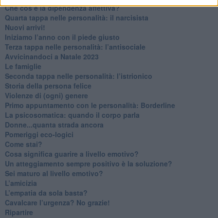
Che cos’è la dipendenza affettiva?
Quarta tappa nelle personalità: il narcisista
​Nuovi arrivi!
​Iniziamo l’anno con il piede giusto
​Terza tappa nelle personalità: l’antisociale
​Avvicinandoci a Natale 2023
Le famiglie
Seconda tappa nelle personalità: l’istrionico
​Storia della persona felice
Violenze di (ogni) genere
​Primo appuntamento con le personalità: Borderline
La psicosomatica: quando il corpo parla
Donne...quanta strada ancora
​Pomeriggi eco-logici
​Come stai?
Cosa significa guarire a livello emotivo?
​Un atteggiamento sempre positivo è la soluzione?
​Sei maturo al livello emotivo?
​L’amicizia
​L’empatia da sola basta?
​Cavalcare l’urgenza? No grazie!
Ripartire