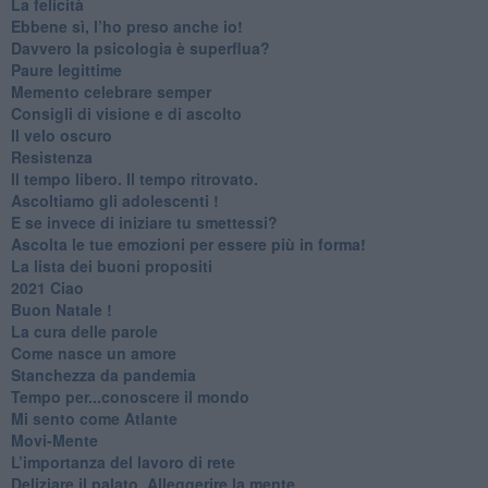
​La felicità
​Ebbene sì, l’ho preso anche io!
​Davvero la psicologia è superflua?
Paure legittime
​Memento celebrare semper
​Consigli di visione e di ascolto
​Il velo oscuro
Resistenza
​Il tempo libero. Il tempo ritrovato.
Ascoltiamo gli adolescenti !
​E se invece di iniziare tu smettessi?
​Ascolta le tue emozioni per essere più in forma!
​La lista dei buoni propositi
2021 Ciao
Buon Natale !
​La cura delle parole
​Come nasce un amore
Stanchezza da pandemia
​Tempo per...conoscere il mondo
​Mi sento come Atlante
​Movi-Mente
​L’importanza del lavoro di rete
​Deliziare il palato. Alleggerire la mente.