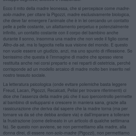
Ecco il mito della madre leonessa, che si percepisce come
madre-
solo-madre
, per citare la Pigozzi, madre esclusivamente biologica,
che deve far emergere l’animale che è in lei cercando un contatto
pelle a pelle costante, un allattamento perpetuo e potenzialmente
infinito, un contatto costante con il corpo del bambino anche
durante il sonno, insomma una madre che non vede il figlio come
Altro-da-sè
, ma lo fagocita nella sua visione del mondo. E questo
non vuole essere un giudizio, anzi, ma uno spunto di riflessione. So
benissimo che questa è l’immagine di madre che spesso viene
restituita anche nei corsi preparto e nei reparti di ostetricia, perché
corrisponde ad un modello arcaico di madre molto ben inserito nel
nostro tessuto sociale.
La letteratura psicologica (onde evitare polemiche basta leggere
Freud, Lacan, Pigozzi, Recalcati, Pellai per trovare riferimenti) ci
dice che l’assenza della madre più che il suo ipercontrollo permette
al bambino di svilupparsi e crescere in maniera sana, grazie alla
rassicurazione che deriva dal sapere che la madre torna (ma per
tornare va da sé che debba andare via) e dall’imparare a tollerare
la frustrazione (come delineato in un articolo di qualche settimana
fa). Se questo non avviene, se non permettiamo alla madre, alla
donna direi, di essere
non-solo-madre
(Pigozzi), non permettiamo