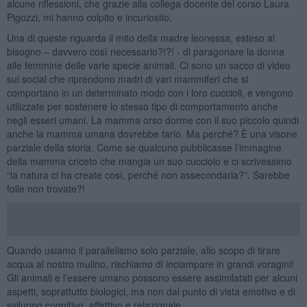
alcune riflessioni, che grazie alla collega docente del corso Laura
Pigozzi, mi hanno colpito e incuriosito.
Una di queste riguarda il mito della madre leonessa, esteso al
bisogno – davvero così necessario?!?! - di paragonare la donna
alle femmine delle varie specie animali. Ci sono un sacco di video
sui social che riprendono madri di vari mammiferi che si
comportano in un determinato modo con i loro cuccioli, e vengono
utilizzate per sostenere lo stesso tipo di comportamento anche
negli esseri umani. La mamma orso dorme con il suo piccolo quindi
anche la mamma umana dovrebbe farlo. Ma perché? È una visone
parziale della storia. Come se qualcuno pubblicasse l’immagine
della mamma criceto che mangia un suo cucciolo e ci scrivessimo
“la natura ci ha create così, perché non assecondarla?”. Sarebbe
folle non trovate?!
Quando usiamo il parallelismo solo parziale, allo scopo di tirare
acqua al nostro mulino, rischiamo di inciampare in grandi voragini!
Gli animali e l’essere umano possono essere assimilatati per alcuni
aspetti, soprattutto biologici, ma non dal punto di vista emotivo e di
sviluppo cognitivo, affettivo e relazionale.