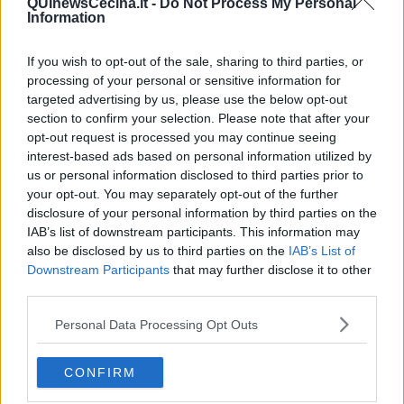
QUInewsCecina.it -
Do Not Process My Personal
​La Clownterapia
Information
​Differenze tra persone frustrate e non
L’invisibile fatica mentale
Vacanze a km zero
If you wish to opt-out of the sale, sharing to third parties, or
​Buone Vacan(si)e!
processing of your personal or sensitive information for
​Il lato positivo delle cose
targeted advertising by us, please use the below opt-out
​Storie antiche di tempi moderni
section to confirm your selection. Please note that after your
​Quello che alle mamme non dicono
opt-out request is processed you may continue seeing
Adultescenza
interest-based ads based on personal information utilized by
Homo imbecillis
us or personal information disclosed to third parties prior to
​4 anni di Blog
your opt-out. You may separately opt-out of the further
Quando il silenzio è aggressivo
disclosure of your personal information by third parties on the
​Il passato, questo conosciuto!
IAB’s list of downstream participants. This information may
​Clima ballerino e sbalzi d’umore
also be disclosed by us to third parties on the
IAB’s List of
La maternità
Downstream Participants
that may further disclose it to other
​L’uomo o l’orso?
third parties.
Non hanno un amico a teatro​
​Tutta una questione di rispetto
Personal Data Processing Opt Outs
​Cose che ci esauriscono
​Vespa che passione!
​Lasciate ai vostri figli il diritto di piangere
CONFIRM
​Parole d’amore regalate al vento