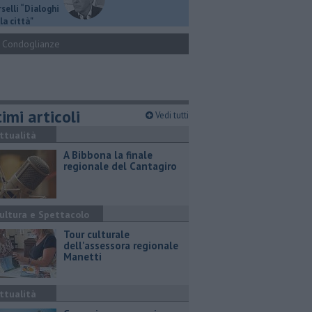
selli “Dialoghi
la città"
Condoglianze
imi articoli
Vedi tutti
ttualità
A Bibbona la finale
regionale del Cantagiro
ultura e Spettacolo
Tour culturale
dell'assessora regionale
Manetti
ttualità