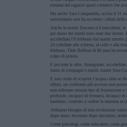
romana dal ragazzo quasi coetaneo che poi 
Ma anche Sara Campanella, uccisa il 31 mar
universitario non ha accettato i rifiuti del
Anche la nostra Toscana si è macchiata, in 
per mano dei mariti sono state due donne. E
accoltellata l’8 febbraio dal marito mentre p
24 coltellate alla schiena, al collo e alla t
febbraio, Tilde Buffoni di 80 anni ha trova
colpo di pistola.
E poi tutte le altre. Strangolate, accoltella
mano di compagni o mariti, tranne Sara Ca
E non credo di scoprire l’acqua calda se d
rifiuto, un confronto più accesso non poss
non tollerano nessun tipo di frustrazione e 
profonde, incapaci di fermarsi, incapaci di
bambino, costretto a vedere la mamma ucci
Abbiamo bisogno di una rivoluzione cultural
dopo anno, decennio dopo decennio, sembra 
Come psicologi, come educatori, come genit