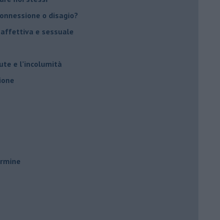
 connessione o disagio?
 affettiva e sessuale
ute e l’incolumità
ione
ermine