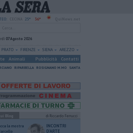
25°
36°
TEO:
CECINA
QuiNews.net
rdì
07 Agosto 2026
PRATO
FIRENZE
SIENA
AREZZO
ste
Animali
Pubblicità
Contatti
RCIANO
RIPARBELLA
ROSIGNANO M.MO
SANTA
ui Blog
di Riccardo Ferrucci
INCONTRI
ucca la mostra
D'ARTE
Marcello