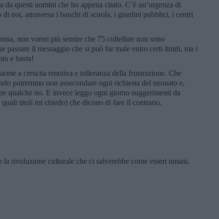
sa da questi uomini che ho appena citato. C’è un’urgenza di
i noi, attraversa i banchi di scuola, i giardini pubblici, i centri
na, non vorrei più sentire che 75 coltellate non sono
 passare il messaggio che si può far male entro certi limiti, ma i
nto e basta!
sieme a crescita emotiva e tolleranza della frustrazione. Che
uando potremmo non assecondare ogni richiesta del neonato e,
ire qualche no. E invece leggo ogni giorno suggerimenti da
 quali titoli mi chiedo) che dicono di fare il contrario.
 la rivoluzione culturale che ci salverebbe come esseri umani.