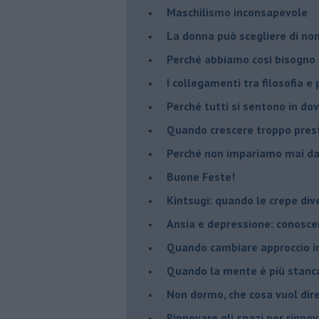
​Maschilismo inconsapevole
​La donna può scegliere di n
​Perché abbiamo così bisogno 
​I collegamenti tra filosofia e
​Perché tutti si sentono in dov
​Quando crescere troppo pres
​Perché non impariamo mai dag
​Buone Feste!
​Kintsugi: quando le crepe di
Ansia e depressione: conosce
Quando cambiare approccio in
​Quando la mente è più stanc
Non dormo, che cosa vuol dir
​Rinnovare gli spazi per rinno