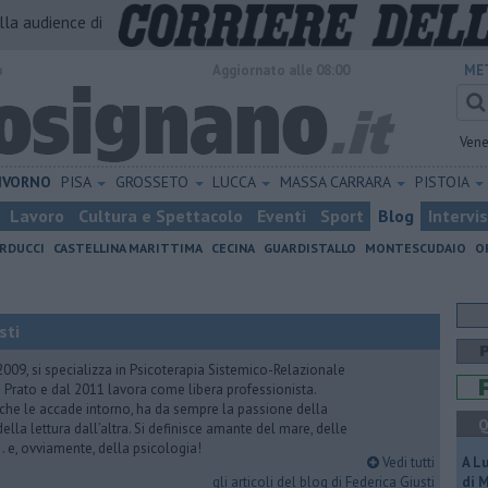
alla audience di
o
Aggiornato alle 08:00
ME
Vene
IVORNO
PISA
GROSSETO
LUCCA
MASSA CARRARA
PISTOIA
Lavoro
Cultura e Spettacolo
Eventi
Sport
Blog
Intervi
RDUCCI
CASTELLINA MARITTIMA
CECINA
GUARDISTALLO
MONTESCUDAIO
O
sti
2009, si specializza in Psicoterapia Sistemico-Relazionale
 Prato e dal 2011 lavora come libera professionista.
 che le accade intorno, ha da sempre la passione della
Q
ella lettura dall’altra. Si definisce amante del mare, delle
 e, ovviamente, della psicologia!
Vedi tutti
A L
gli articoli del blog di Federica Giusti
di 