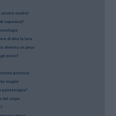
on essere madre!
di supereroi?
 psicologia
ere di dire la loro
to diventa un peso
li errori?
ventano preziose
rle meglio
 psicoterapia?
a del corpo
e?
vare noi stessi