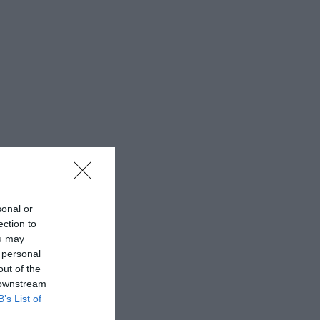
sonal or
ection to
ou may
 personal
out of the
 downstream
B’s List of