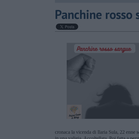
​Panchine rosso
cronaca la vicenda di Ilaria Sula, 22 enne
in una valigia. Accoltellata. Poi fatta a pez