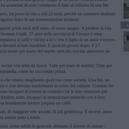
ha ammesso di aver commesso il fatto al culmine di una lite.
zo, ha perso la vita a soli 22 anni, perché un coetaneo studente
la ragazza dopo le sue numerosissime richieste.
A
questi primi mesi dell’anno, di rosso sangue. A perdere la vita
leonora Guidi, 37 anni della provincia di Firenze è stata
reparava il caffè e vicino a lei c’era il figlio di un anno e mezzo.
esta davanti al loro bambino. E qualche giorno dopo, il 17
to la morte per mano del marito omicida-suicida attraverso un
te, uccise con armi da fuoco. Tutte per mani di uomini. Tutte per
mpanella, come ho raccontato prima.
ico che stiamo sbagliando qualcosa come società. Una lite, un
ono e non devono trasformarsi in scene del crimine. Uomini che
sono incapaci di entrare in contatto con le loro emozioni più
 chiedere aiuto, incapaci di empatizzare neanche con il loro
sa brutalmente mentre prepara un caffè.
e, di maggiore rete sociale, di più gentilezza. E invece, anno
andare tutto a rotoli.
ori, come adulti in generale abbiamo il dovere di aiutare i