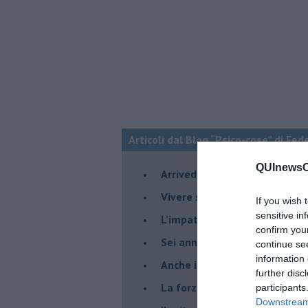
Articoli dal Blog “Psico-cose” di Fed
QUInewsCe
​Arrivederci a settembre
​Vivere secondo la regola del
If you wish 
sensitive in
​L'impatto delle alte tempera
confirm you
Sei anni di Psico-Cose
continue se
information 
​Anche il terapeuta “sente”
further disc
​La forza silenziosa dell'imp
participants
Downstream 