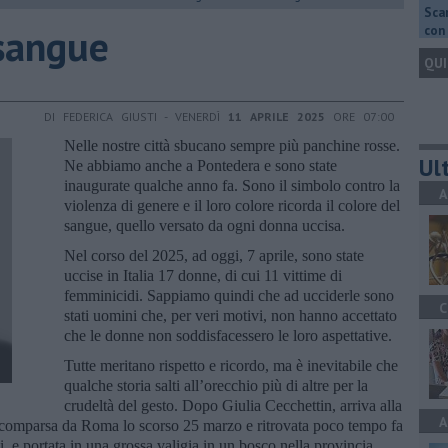
Scar
 sangue
con 
QUI
DI FEDERICA GIUSTI - VENERDÌ
11 APRILE 2025
ORE 07:00
Nelle nostre città sbucano sempre più panchine rosse.
Ult
Ne abbiamo anche a Pontedera e sono state
inaugurate qualche anno fa. Sono il simbolo contro la
A
violenza di genere e il loro colore ricorda il colore del
sangue, quello versato da ogni donna uccisa.
Nel corso del 2025, ad oggi, 7 aprile, sono state
uccise in Italia 17 donne, di cui 11 vittime di
femminicidi. Sappiamo quindi che ad ucciderle sono
C
stati uomini che, per veri motivi, non hanno accettato
che le donne non soddisfacessero le loro aspettative.
Tutte meritano rispetto e ricordo, ma è inevitabile che
qualche storia salti all’orecchio più di altre per la
crudeltà del gesto. Dopo Giulia Cecchettin, arriva alla
A
 scomparsa da Roma lo scorso 25 marzo e ritrovata poco tempo fa
zi, e portata in una grossa valigia in un bosco nella provincia