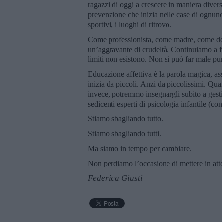
ragazzi di oggi a crescere in maniera diver
prevenzione che inizia nelle case di ognuno d
sportivi, i luoghi di ritrovo.
Come professionista, come madre, come don
un’aggravante di crudeltà. Continuiamo a far
limiti non esistono. Non si può far male pu
Educazione affettiva è la parola magica, as
inizia da piccoli. Anzi da piccolissimi. Q
invece, potremmo insegnargli subito a gest
sedicenti esperti di psicologia infantile (con
Stiamo sbagliando tutto.
Stiamo sbagliando tutti.
Ma siamo in tempo per cambiare.
Non perdiamo l’occasione di mettere in atto
Federica Giusti