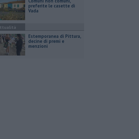
Comuni non comuni,
preferite le casette di
Vada
ttualità
Estemporanea di Pittura,
decine di premi e
menzioni