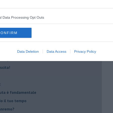
lessi
 il tempo
l Data Processing Opt Outs
na sindrome
CONFIRM
casa
i
Data Deletion
Data Access
Privacy Policy
oterapia
scita!
t
peuta è fondamentale
do il tuo tempo
Sanremo?