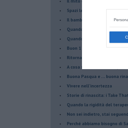
​Il mito della madre leonessa
Spazi leggeri per tempi comp
Il bambino, il marshmallow e
Persona
​Quando cambia il nome di u
​Quando il terapeuta torna a 
​Buon 1 Maggio!
Ritornare indietro di vent’ann
​A cosa serve davvero la psic
​Buona Pasqua e … buona rina
​Vivere nell’incertezza
​Storie di rinascita: i Take Tha
​Quando la rigidità del tera
​Non sei indietro, stai seguen
​Perché abbiamo bisogno di 