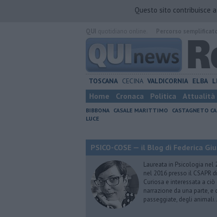
Questo sito contribuisce 
QUI
quotidiano online.
Percorso semplificat
TOSCANA
CECINA
VALDICORNIA
ELBA
L
Home
Cronaca
Politica
Attualità
BIBBONA
CASALE MARITTIMO
CASTAGNETO CA
LUCE
PSICO-COSE — il Blog di Federica Giu
Laureata in Psicologia nel 
nel 2016 presso il CSAPR di
Curiosa e interessata a ciò
narrazione da una parte, e d
passeggiate, degli animali…