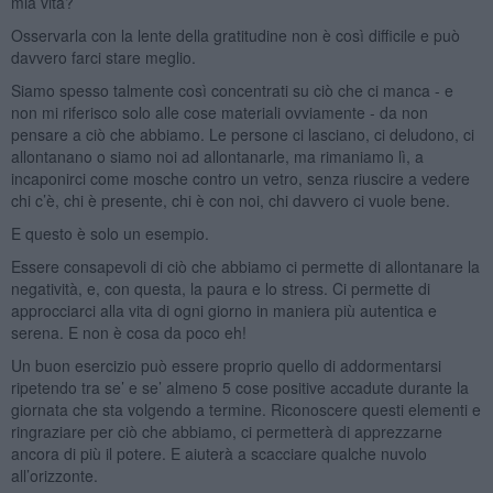
mia vita?
Osservarla con la lente della gratitudine non è così difficile e può
davvero farci stare meglio.
Siamo spesso talmente così concentrati su ciò che ci manca - e
non mi riferisco solo alle cose materiali ovviamente - da non
pensare a ciò che abbiamo. Le persone ci lasciano, ci deludono, ci
allontanano o siamo noi ad allontanarle, ma rimaniamo lì, a
incaponirci come mosche contro un vetro, senza riuscire a vedere
chi c’è, chi è presente, chi è con noi, chi davvero ci vuole bene.
E questo è solo un esempio.
Essere consapevoli di ciò che abbiamo ci permette di allontanare la
negatività, e, con questa, la paura e lo stress. Ci permette di
approcciarci alla vita di ogni giorno in maniera più autentica e
serena. E non è cosa da poco eh!
Un buon esercizio può essere proprio quello di addormentarsi
ripetendo tra se’ e se’ almeno 5 cose positive accadute durante la
giornata che sta volgendo a termine. Riconoscere questi elementi e
ringraziare per ciò che abbiamo, ci permetterà di apprezzarne
ancora di più il potere. E aiuterà a scacciare qualche nuvolo
all’orizzonte.