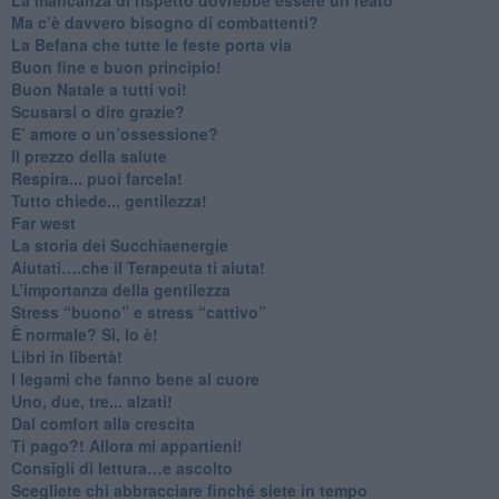
​Ma c’è davvero bisogno di combattenti?
​La Befana che tutte le feste porta via
Buon fine e buon principio!
​Buon Natale a tutti voi!
​Scusarsi o dire grazie?
​E’ amore o un’ossessione?
​Il prezzo della salute
​Respira... puoi farcela!
​Tutto chiede... gentilezza!
​Far west
​La storia dei Succhiaenergie
​Aiutati….che il Terapeuta ti aiuta!
​L’importanza della gentilezza
​Stress “buono” e stress “cattivo”
​È normale? Sì, lo è!
​Libri in libertà!
​I legami che fanno bene al cuore
Uno, due, tre... alzati!​
​Dal comfort alla crescita
​Ti pago?! Allora mi appartieni!​
​Consigli di lettura…e ascolto
​Scegliete chi abbracciare finché siete in tempo