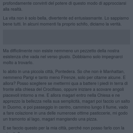
profondamente convinti del potere di questo modo di approcciarsi
alla realtà.
La vita non è solo bella, divertente ed entusiasmante. Lo sappiamo
bene tutti. In alcuni momenti fa proprio schifo, diciamo la verità.
Ma difficilmente non esiste nemmeno un pezzetto della nostra
esistenza che vada nel verso giusto. Dobbiamo solo impegnarci
molto a trovarlo.
Io abito in una piccola città, Pontedera. So che non è Manhattan,
nemmeno Parigi e tanto meno Firenze, solo per citarne alcune. E
allora? Posso scegliere se mettermi qua a battere i piedi in terra di
fronte alla chiesa del Crocifisso, oppure iniziare a scovare angoli
piacevoli intorno a me. E allora magari entro nella Chiesa e ne
apprezzo la bellezza nella sua semplicità, magari poi faccio un salto
in Duomo, e poi passeggio in centro, cammino lungo il fiume, vado
a fare colazione in una delle numerose ottime pasticcerie, mi godo
un tramonto al lago, magari mangiando una pizza.
E se faccio questo per la mia città, perché non posso farlo con la