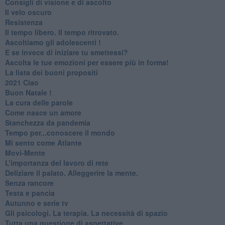
​Consigli di visione e di ascolto
​Il velo oscuro
Resistenza
​Il tempo libero. Il tempo ritrovato.
Ascoltiamo gli adolescenti !
​E se invece di iniziare tu smettessi?
​Ascolta le tue emozioni per essere più in forma!
​La lista dei buoni propositi
2021 Ciao
Buon Natale !
​La cura delle parole
​Come nasce un amore
Stanchezza da pandemia
​Tempo per...conoscere il mondo
​Mi sento come Atlante
​Movi-Mente
​L’importanza del lavoro di rete
​Deliziare il palato. Alleggerire la mente.
​Senza rancore
​Testa e pancia
​Autunno e serie tv
​Gli psicologi. La terapia. La necessità di spazio
​Tutta una questione di aspettative.