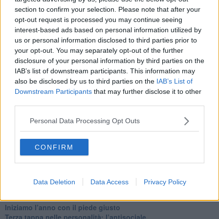
Quando il silenzio è aggressivo
section to confirm your selection. Please note that after your
​Il passato, questo conosciuto!
opt-out request is processed you may continue seeing
​Clima ballerino e sbalzi d’umore
interest-based ads based on personal information utilized by
La maternità
us or personal information disclosed to third parties prior to
​L’uomo o l’orso?
Non hanno un amico a teatro​
your opt-out. You may separately opt-out of the further
​Tutta una questione di rispetto
disclosure of your personal information by third parties on the
​Cose che ci esauriscono
IAB’s list of downstream participants. This information may
​Vespa che passione!
also be disclosed by us to third parties on the
IAB’s List of
​Lasciate ai vostri figli il diritto di piangere
Downstream Participants
that may further disclose it to other
​Parole d’amore regalate al vento
third parties.
​Essere genitori di un adolescente
​Saper pazientare
Personal Data Processing Opt Outs
​Giornata del Fiocchetto Lilla
​Venerdì emozionalmente sostenibile
CONFIRM
Ma ti ascolti?
Contornati di persone che…
Non dare niente per scontato
Che cos’è la dipendenza affettiva?
Data Deletion
Data Access
Privacy Policy
Quarta tappa nelle personalità: il narcisista
​Nuovi arrivi!
​Iniziamo l’anno con il piede giusto
​Terza tappa nelle personalità: l’antisociale