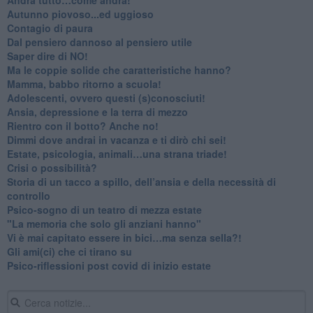
Autunno piovoso...ed uggioso
​Contagio di paura
​Dal pensiero dannoso al pensiero utile
​Saper dire di NO!
​Ma le coppie solide che caratteristiche hanno?
​Mamma, babbo ritorno a scuola!
Adolescenti, ovvero questi (s)conosciuti!
Ansia, depressione e la terra di mezzo
​Rientro con il botto? Anche no!
Dimmi dove andrai in vacanza e ti dirò chi sei!
​Estate, psicologia, animali…una strana triade!
​Crisi o possibilità?
​Storia di un tacco a spillo, dell’ansia e della necessità di
controllo
​Psico-sogno di un teatro di mezza estate
"La memoria che solo gli anziani hanno"
​Vi è mai capitato essere in bici…ma senza sella?!
​Gli ami(ci) che ci tirano su
Psico-riflessioni post covid di inizio estate