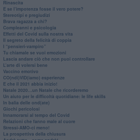
Rinascita
​E se l’impotenza fosse il vero potere?
Stereotipi e pregiudizi
​Brava ragazza a chi?
​Compleanni e psicologia
Effetti del Covid sulla nostra vita
Il segreto della felicità di coppia
​I “pensieri-vampiro”
​Tu chiamale se vuoi emozioni
​Lascia andare ciò che non puoi controllare
L’arte di volersi bene
​Vaccino emotivo
CO(ndi)VID(iamo) esperienze
​E che il 2021 abbia inizio!
​Natale 2020…un Natale che ricorderemo
Un aiuto per le difficoltà quotidiane: le life skills
​In balia delle ond(ate)
Giochi pericolosi
Innamorarsi al tempo del Covid
​Relazioni che fanno male al cuore
​Stressi-AMO-ci meno!
​La prospettiva della chiusura
​Andrà tutto…come andrà!