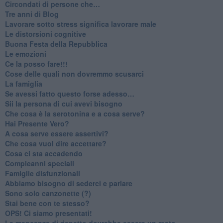
​Circondati di persone che…
​Tre anni di Blog
​Lavorare sotto stress significa lavorare male
​Le distorsioni cognitive
​Buona Festa della Repubblica
Le emozioni
​Ce la posso fare!!!
​Cose delle quali non dovremmo scusarci
​La famiglia
​Se avessi fatto questo forse adesso…
​Sii la persona di cui avevi bisogno
Che cosa è la serotonina e a cosa serve?
​Hai Presente Vero?
A cosa serve essere assertivi?
​Che cosa vuol dire accettare?
​Cosa ci sta accadendo
​Compleanni speciali
​Famiglie disfunzionali
​Abbiamo bisogno di sederci e parlare
Sono solo canzonette (?)
​Stai bene con te stesso?
​OPS! Ci siamo presentati!
​La mancanza di rispetto dovrebbe essere un reato