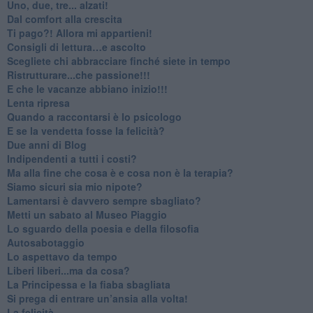
Uno, due, tre... alzati!​
​Dal comfort alla crescita
​Ti pago?! Allora mi appartieni!​
​Consigli di lettura…e ascolto
​Scegliete chi abbracciare finché siete in tempo
​Ristrutturare...che passione!!!
​E che le vacanze abbiano inizio!!!
​Lenta ripresa
​Quando a raccontarsi è lo psicologo
​E se la vendetta fosse la felicità?
​Due anni di Blog
​Indipendenti a tutti i costi?
​Ma alla fine che cosa è e cosa non è la terapia?
​Siamo sicuri sia mio nipote?
​Lamentarsi è davvero sempre sbagliato?
​Metti un sabato al Museo Piaggio
​Lo sguardo della poesia e della filosofia
Autosabotaggio
​Lo aspettavo da tempo
​Liberi liberi...ma da cosa?
​La Principessa e la fiaba sbagliata
Si prega di entrare un’ansia alla volta!
​La felicità