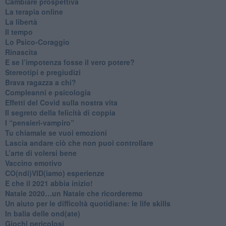
​Cambiare prospettiva
La terapia online
La libertà
​Il tempo
​Lo Psico-Coraggio
Rinascita
​E se l’impotenza fosse il vero potere?
Stereotipi e pregiudizi
​Brava ragazza a chi?
​Compleanni e psicologia
Effetti del Covid sulla nostra vita
Il segreto della felicità di coppia
​I “pensieri-vampiro”
​Tu chiamale se vuoi emozioni
​Lascia andare ciò che non puoi controllare
L’arte di volersi bene
​Vaccino emotivo
CO(ndi)VID(iamo) esperienze
​E che il 2021 abbia inizio!
​Natale 2020…un Natale che ricorderemo
Un aiuto per le difficoltà quotidiane: le life skills
​In balia delle ond(ate)
Giochi pericolosi