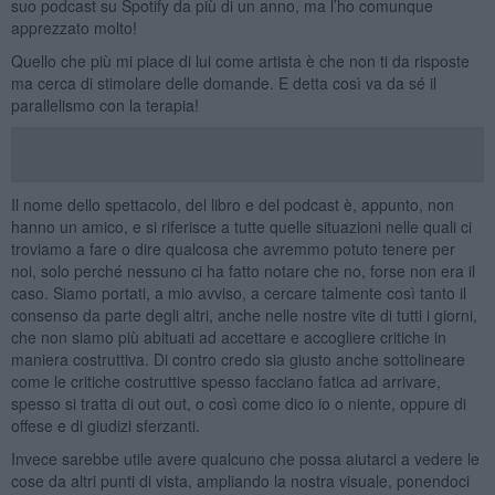
suo podcast su Spotify da più di un anno, ma l’ho comunque
apprezzato molto!
Quello che più mi piace di lui come artista è che non ti da risposte
ma cerca di stimolare delle domande. E detta così va da sé il
parallelismo con la terapia!
Il nome dello spettacolo, del libro e del podcast è, appunto, non
hanno un amico, e si riferisce a tutte quelle situazioni nelle quali ci
troviamo a fare o dire qualcosa che avremmo potuto tenere per
noi, solo perché nessuno ci ha fatto notare che no, forse non era il
caso. Siamo portati, a mio avviso, a cercare talmente così tanto il
consenso da parte degli altri, anche nelle nostre vite di tutti i giorni,
che non siamo più abituati ad accettare e accogliere critiche in
maniera costruttiva. Di contro credo sia giusto anche sottolineare
come le critiche costruttive spesso facciano fatica ad arrivare,
spesso si tratta di out out, o così come dico io o niente, oppure di
offese e di giudizi sferzanti.
Invece sarebbe utile avere qualcuno che possa aiutarci a vedere le
cose da altri punti di vista, ampliando la nostra visuale, ponendoci