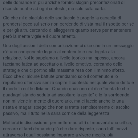
delle domande in più anziché fornirci slogan preconfezionati di
risposte adatte ad ogni contesto, ma solo sulla carta.
Ciò che mi è piaciuto dello spettacolo è proprio la capacità di
prendersi poco sul serio non perdendo di vista mai il rispetto per sé
e per gli altri, cercando di alleggerire quanto serve per mantenere
però la mente vigile e il cuore attento.
Uno degli assiomi della comunicazione ci dice che in un messaggio
c’è una componente legata al contenuto e una legata alla
relazione. Noi lo sappiamo a livello teorico ma, spesso, ancora
facciamo fatica ad accettarlo a livello emotivo, cercando delle
strategie che ci portino alla massima resa con il minimo sforzo.
Ecco che di alcune battute prendiamo solo il contenuto e lo
reputiamo offensivo senza capire il contesto nel quale viene detto e
il modo in cui lo diciamo. Quando qualcuno mi dice “beata te che
guadagni stando seduta ad ascoltare la gente” e lo fa sorridendo,
non mi viene in mente di querelarlo, ma ci faccio anche io una
risata e magari spiego che non si tratta semplicemente di ascolto
passivo, ma il tutto nella sana cornice della leggerezza.
Metterci in discussione, permettere ad altri di muoverci una critica,
cercare di farci domande più che dare risposte, sono tutti mezzi
attraverso i quali possiamo imparare a vivere meglio, più