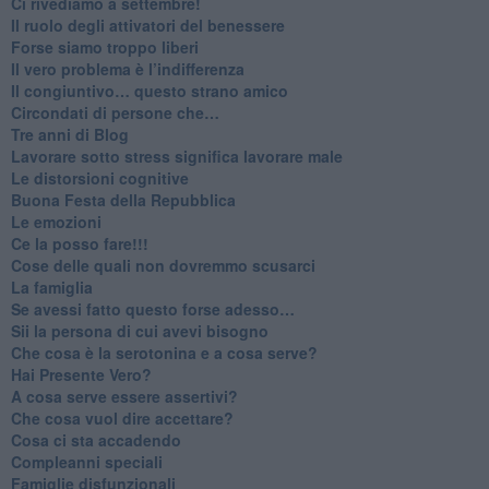
​Ci rivediamo a settembre!
​Il ruolo degli attivatori del benessere
​Forse siamo troppo liberi
​Il vero problema è l’indifferenza
​Il congiuntivo… questo strano amico
​Circondati di persone che…
​Tre anni di Blog
​Lavorare sotto stress significa lavorare male
​Le distorsioni cognitive
​Buona Festa della Repubblica
Le emozioni
​Ce la posso fare!!!
​Cose delle quali non dovremmo scusarci
​La famiglia
​Se avessi fatto questo forse adesso…
​Sii la persona di cui avevi bisogno
Che cosa è la serotonina e a cosa serve?
​Hai Presente Vero?
A cosa serve essere assertivi?
​Che cosa vuol dire accettare?
​Cosa ci sta accadendo
​Compleanni speciali
​Famiglie disfunzionali