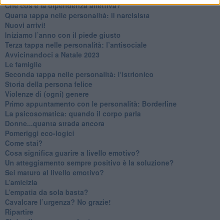
Che cos’è la dipendenza affettiva?
Quarta tappa nelle personalità: il narcisista
​Nuovi arrivi!
​Iniziamo l’anno con il piede giusto
​Terza tappa nelle personalità: l’antisociale
​Avvicinandoci a Natale 2023
Le famiglie
Seconda tappa nelle personalità: l’istrionico
​Storia della persona felice
Violenze di (ogni) genere
​Primo appuntamento con le personalità: Borderline
La psicosomatica: quando il corpo parla
Donne...quanta strada ancora
​Pomeriggi eco-logici
​Come stai?
Cosa significa guarire a livello emotivo?
​Un atteggiamento sempre positivo è la soluzione?
​Sei maturo al livello emotivo?
​L’amicizia
​L’empatia da sola basta?
​Cavalcare l’urgenza? No grazie!
Ripartire