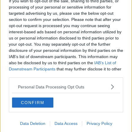
If you wish to opt-out of the sale, sharing to third parties, or
​Quello che alle mamme non dicono
processing of your personal or sensitive information for
Adultescenza
targeted advertising by us, please use the below opt-out
Homo imbecillis
section to confirm your selection. Please note that after your
​4 anni di Blog
opt-out request is processed you may continue seeing
Quando il silenzio è aggressivo
interest-based ads based on personal information utilized by
​Il passato, questo conosciuto!
us or personal information disclosed to third parties prior to
​Clima ballerino e sbalzi d’umore
your opt-out. You may separately opt-out of the further
La maternità
disclosure of your personal information by third parties on the
​L’uomo o l’orso?
IAB’s list of downstream participants. This information may
Non hanno un amico a teatro​
also be disclosed by us to third parties on the
IAB’s List of
​Tutta una questione di rispetto
Downstream Participants
that may further disclose it to other
​Cose che ci esauriscono
third parties.
​Vespa che passione!
​Lasciate ai vostri figli il diritto di piangere
Personal Data Processing Opt Outs
​Parole d’amore regalate al vento
​Essere genitori di un adolescente
​Saper pazientare
CONFIRM
​Giornata del Fiocchetto Lilla
​Venerdì emozionalmente sostenibile
Ma ti ascolti?
Contornati di persone che…
Data Deletion
Data Access
Privacy Policy
Non dare niente per scontato