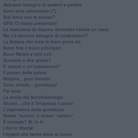
​Abbiamo bisogno di sederci e parlare
Sono solo canzonette (?)
​Stai bene con te stesso?
​OPS! Ci siamo presentati!
​La mancanza di rispetto dovrebbe essere un reato
​Ma c’è davvero bisogno di combattenti?
​La Befana che tutte le feste porta via
Buon fine e buon principio!
​Buon Natale a tutti voi!
​Scusarsi o dire grazie?
​E’ amore o un’ossessione?
​Il prezzo della salute
​Respira... puoi farcela!
​Tutto chiede... gentilezza!
​Far west
​La storia dei Succhiaenergie
​Aiutati….che il Terapeuta ti aiuta!
​L’importanza della gentilezza
​Stress “buono” e stress “cattivo”
​È normale? Sì, lo è!
​Libri in libertà!
​I legami che fanno bene al cuore