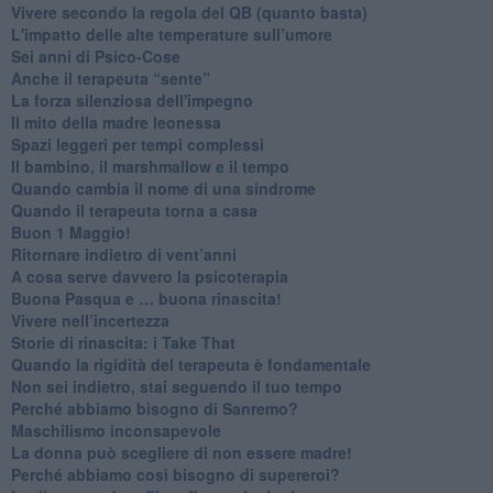
​Vivere secondo la regola del QB (quanto basta)
​L'impatto delle alte temperature sull’umore
Sei anni di Psico-Cose
​Anche il terapeuta “sente”
​La forza silenziosa dell'impegno
​Il mito della madre leonessa
Spazi leggeri per tempi complessi
Il bambino, il marshmallow e il tempo
​Quando cambia il nome di una sindrome
​Quando il terapeuta torna a casa
​Buon 1 Maggio!
Ritornare indietro di vent’anni
​A cosa serve davvero la psicoterapia
​Buona Pasqua e … buona rinascita!
​Vivere nell’incertezza
​Storie di rinascita: i Take That
​Quando la rigidità del terapeuta è fondamentale
​Non sei indietro, stai seguendo il tuo tempo
​Perché abbiamo bisogno di Sanremo?
​Maschilismo inconsapevole
​La donna può scegliere di non essere madre!
​Perché abbiamo così bisogno di supereroi?