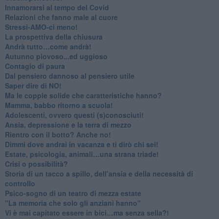
Innamorarsi al tempo del Covid
​Relazioni che fanno male al cuore
​Stressi-AMO-ci meno!
​La prospettiva della chiusura
​Andrà tutto…come andrà!
Autunno piovoso...ed uggioso
​Contagio di paura
​Dal pensiero dannoso al pensiero utile
​Saper dire di NO!
​Ma le coppie solide che caratteristiche hanno?
​Mamma, babbo ritorno a scuola!
Adolescenti, ovvero questi (s)conosciuti!
Ansia, depressione e la terra di mezzo
​Rientro con il botto? Anche no!
Dimmi dove andrai in vacanza e ti dirò chi sei!
​Estate, psicologia, animali…una strana triade!
​Crisi o possibilità?
​Storia di un tacco a spillo, dell’ansia e della necessità di
controllo
​Psico-sogno di un teatro di mezza estate
"La memoria che solo gli anziani hanno"
​Vi è mai capitato essere in bici…ma senza sella?!