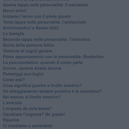
Quarta tappa nelle personalità: il narcisista
​Nuovi arrivi!
​Iniziamo l’anno con il piede giusto
​Terza tappa nelle personalità: l’antisociale
​Avvicinandoci a Natale 2023
Le famiglie
Seconda tappa nelle personalità: l’istrionico
​Storia della persona felice
Violenze di (ogni) genere
​Primo appuntamento con le personalità: Borderline
La psicosomatica: quando il corpo parla
Donne...quanta strada ancora
​Pomeriggi eco-logici
​Come stai?
Cosa significa guarire a livello emotivo?
​Un atteggiamento sempre positivo è la soluzione?
​Sei maturo al livello emotivo?
​L’amicizia
​L’empatia da sola basta?
​Cavalcare l’urgenza? No grazie!
Ripartire
​Ci rivediamo a settembre!