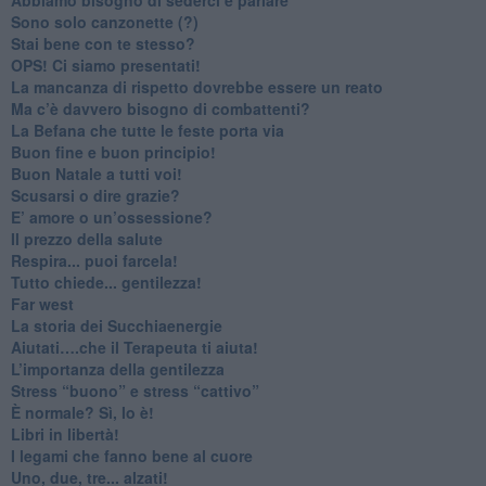
Sono solo canzonette (?)
​Stai bene con te stesso?
​OPS! Ci siamo presentati!
​La mancanza di rispetto dovrebbe essere un reato
​Ma c’è davvero bisogno di combattenti?
​La Befana che tutte le feste porta via
Buon fine e buon principio!
​Buon Natale a tutti voi!
​Scusarsi o dire grazie?
​E’ amore o un’ossessione?
​Il prezzo della salute
​Respira... puoi farcela!
​Tutto chiede... gentilezza!
​Far west
​La storia dei Succhiaenergie
​Aiutati….che il Terapeuta ti aiuta!
​L’importanza della gentilezza
​Stress “buono” e stress “cattivo”
​È normale? Sì, lo è!
​Libri in libertà!
​I legami che fanno bene al cuore
Uno, due, tre... alzati!​