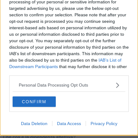
​Quello che alle mamme non dicono
processing of your personal or sensitive information for
Adultescenza
targeted advertising by us, please use the below opt-out
Homo imbecillis
section to confirm your selection. Please note that after your
​4 anni di Blog
opt-out request is processed you may continue seeing
Quando il silenzio è aggressivo
interest-based ads based on personal information utilized by
​Il passato, questo conosciuto!
us or personal information disclosed to third parties prior to
​Clima ballerino e sbalzi d’umore
your opt-out. You may separately opt-out of the further
La maternità
disclosure of your personal information by third parties on the
​L’uomo o l’orso?
IAB’s list of downstream participants. This information may
Non hanno un amico a teatro​
also be disclosed by us to third parties on the
IAB’s List of
​Tutta una questione di rispetto
Downstream Participants
that may further disclose it to other
​Cose che ci esauriscono
third parties.
​Vespa che passione!
​Lasciate ai vostri figli il diritto di piangere
Personal Data Processing Opt Outs
​Parole d’amore regalate al vento
​Essere genitori di un adolescente
​Saper pazientare
CONFIRM
​Giornata del Fiocchetto Lilla
​Venerdì emozionalmente sostenibile
Ma ti ascolti?
Data Deletion
Data Access
Privacy Policy
Contornati di persone che…
Non dare niente per scontato
Che cos’è la dipendenza affettiva?