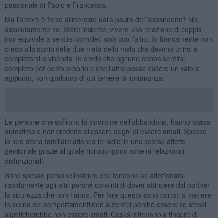
passionale di Paolo e Francesca.
Ma l’amore è forse alimentato dalla paura dell’abbandono? No,
assolutamente no. Stare insieme, vivere una relazione di coppia
non equivale a sentirsi completi
solo
con l’altro. Io francamente non
credo alla storia delle due metà della mela che devono unirsi e
completarsi a vicenda. Io credo che ognuno debba sentirsi
completo per conto proprio e che l’altro possa essere un valore
aggiunto, non qualcuno di cui temere la lontananza.
Le persone che soffrono la sindrome dell’abbandono, hanno bassa
autostima e non credono di essere degni di essere amati. Spesso
la loro storia familiare affonda le radici in uno scarso affetto
genitoriale grazie al quale ripropongono schemi relazionali
disfunzionali.
Sono spesso persone insicure che tendono ad affezionarsi
rapidamente agli altri perché convinti di dover attingere dal partner
la sicurezza che non hanno. Per fare questo sono portati a mettere
in scena dei comportamenti non autentici perché essere se stessi
significherebbe non essere amati. Così si ritrovano a fingere di