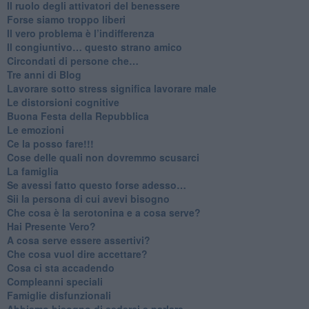
​Il ruolo degli attivatori del benessere
​Forse siamo troppo liberi
​Il vero problema è l’indifferenza
​Il congiuntivo… questo strano amico
​Circondati di persone che…
​Tre anni di Blog
​Lavorare sotto stress significa lavorare male
​Le distorsioni cognitive
​Buona Festa della Repubblica
Le emozioni
​Ce la posso fare!!!
​Cose delle quali non dovremmo scusarci
​La famiglia
​Se avessi fatto questo forse adesso…
​Sii la persona di cui avevi bisogno
Che cosa è la serotonina e a cosa serve?
​Hai Presente Vero?
A cosa serve essere assertivi?
​Che cosa vuol dire accettare?
​Cosa ci sta accadendo
​Compleanni speciali
​Famiglie disfunzionali
​Abbiamo bisogno di sederci e parlare