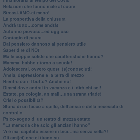
​Relazioni che fanno male al cuore
​Stressi-AMO-ci meno!
​La prospettiva della chiusura
​Andrà tutto…come andrà!
Autunno piovoso...ed uggioso
​Contagio di paura
​Dal pensiero dannoso al pensiero utile
​Saper dire di NO!
​Ma le coppie solide che caratteristiche hanno?
​Mamma, babbo ritorno a scuola!
Adolescenti, ovvero questi (s)conosciuti!
Ansia, depressione e la terra di mezzo
​Rientro con il botto? Anche no!
Dimmi dove andrai in vacanza e ti dirò chi sei!
​Estate, psicologia, animali…una strana triade!
​Crisi o possibilità?
​Storia di un tacco a spillo, dell’ansia e della necessità di
controllo
​Psico-sogno di un teatro di mezza estate
"La memoria che solo gli anziani hanno"
​Vi è mai capitato essere in bici…ma senza sella?!
​Gli ami(ci) che ci tirano su