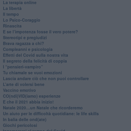
La terapia online
La libertà
​Il tempo
​Lo Psico-Coraggio
Rinascita
​E se l’impotenza fosse il vero potere?
Stereotipi e pregiudizi
​Brava ragazza a chi?
​Compleanni e psicologia
Effetti del Covid sulla nostra vita
Il segreto della felicità di coppia
​I “pensieri-vampiro”
​Tu chiamale se vuoi emozioni
​Lascia andare ciò che non puoi controllare
L’arte di volersi bene
​Vaccino emotivo
CO(ndi)VID(iamo) esperienze
​E che il 2021 abbia inizio!
​Natale 2020…un Natale che ricorderemo
Un aiuto per le difficoltà quotidiane: le life skills
​In balia delle ond(ate)
Giochi pericolosi
Innamorarsi al tempo del Covid