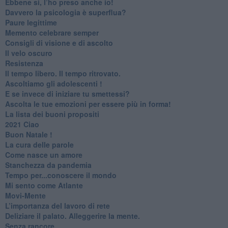
​Ebbene sì, l’ho preso anche io!
​Davvero la psicologia è superflua?
Paure legittime
​Memento celebrare semper
​Consigli di visione e di ascolto
​Il velo oscuro
Resistenza
​Il tempo libero. Il tempo ritrovato.
Ascoltiamo gli adolescenti !
​E se invece di iniziare tu smettessi?
​Ascolta le tue emozioni per essere più in forma!
​La lista dei buoni propositi
2021 Ciao
Buon Natale !
​La cura delle parole
​Come nasce un amore
Stanchezza da pandemia
​Tempo per...conoscere il mondo
​Mi sento come Atlante
​Movi-Mente
​L’importanza del lavoro di rete
​Deliziare il palato. Alleggerire la mente.
​Senza rancore