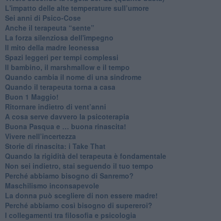
​L'impatto delle alte temperature sull’umore
Sei anni di Psico-Cose
​Anche il terapeuta “sente”
​La forza silenziosa dell'impegno
​Il mito della madre leonessa
Spazi leggeri per tempi complessi
Il bambino, il marshmallow e il tempo
​Quando cambia il nome di una sindrome
​Quando il terapeuta torna a casa
​Buon 1 Maggio!
Ritornare indietro di vent’anni
​A cosa serve davvero la psicoterapia
​Buona Pasqua e … buona rinascita!
​Vivere nell’incertezza
​Storie di rinascita: i Take That
​Quando la rigidità del terapeuta è fondamentale
​Non sei indietro, stai seguendo il tuo tempo
​Perché abbiamo bisogno di Sanremo?
​Maschilismo inconsapevole
​La donna può scegliere di non essere madre!
​Perché abbiamo così bisogno di supereroi?
​I collegamenti tra filosofia e psicologia