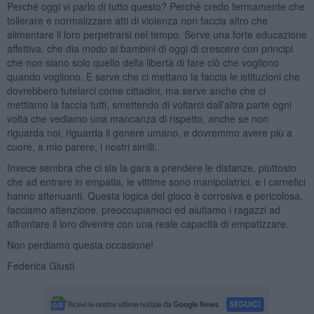
Perché oggi vi parlo di tutto questo? Perchè credo fermamente che
tollerare e normalizzare atti di violenza non faccia altro che
alimentare il loro perpetrarsi nel tempo. Serve una forte educazione
affettiva, che dia modo ai bambini di oggi di crescere con principi
che non siano solo quello della libertà di fare ciò che vogliono
quando vogliono. E serve che ci mettano la faccia le istituzioni che
dovrebbero tutelarci come cittadini, ma serve anche che ci
mettiamo la faccia tutti, smettendo di voltarci dall’altra parte ogni
volta che vediamo una mancanza di rispetto, anche se non
riguarda noi, riguarda il genere umano, e dovremmo avere più a
cuore, a mio parere, i nostri simili.
Invece sembra che ci sia la gara a prendere le distanze, piuttosto
che ad entrare in empatia, le vittime sono manipolatrici, e i carnefici
hanno attenuanti. Questa logica del gioco è corrosiva e pericolosa,
facciamo attenzione, preoccupiamoci ed aiutiamo i ragazzi ad
affrontare il loro divenire con una reale capacità di empatizzare.
Non perdiamo questa occasione!
Federica Giusti