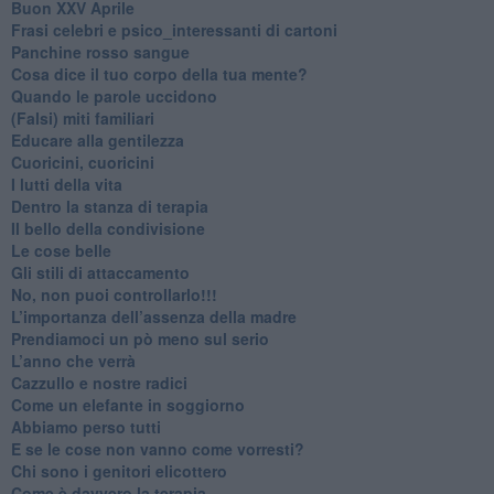
Buon XXV Aprile
​Frasi celebri e psico_interessanti di cartoni
​Panchine rosso sangue
​Cosa dice il tuo corpo della tua mente?
​Quando le parole uccidono
​(Falsi) miti familiari
​Educare alla gentilezza
​Cuoricini, cuoricini
I lutti della vita
​Dentro la stanza di terapia
​Il bello della condivisione
Le cose belle
​Gli stili di attaccamento
No, non puoi controllarlo!!!
​L’importanza dell’assenza della madre
​Prendiamoci un pò meno sul serio
​L’anno che verrà
​Cazzullo e nostre radici
​Come un elefante in soggiorno
​Abbiamo perso tutti
E se le cose non vanno come vorresti?
​Chi sono i genitori elicottero
Come è davvero la terapia