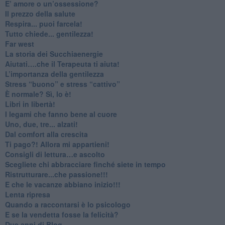
​E’ amore o un’ossessione?
​Il prezzo della salute
​Respira... puoi farcela!
​Tutto chiede... gentilezza!
​Far west
​La storia dei Succhiaenergie
​Aiutati….che il Terapeuta ti aiuta!
​L’importanza della gentilezza
​Stress “buono” e stress “cattivo”
​È normale? Sì, lo è!
​Libri in libertà!
​I legami che fanno bene al cuore
Uno, due, tre... alzati!​
​Dal comfort alla crescita
​Ti pago?! Allora mi appartieni!​
​Consigli di lettura…e ascolto
​Scegliete chi abbracciare finché siete in tempo
​Ristrutturare...che passione!!!
​E che le vacanze abbiano inizio!!!
​Lenta ripresa
​Quando a raccontarsi è lo psicologo
​E se la vendetta fosse la felicità?
​Due anni di Blog