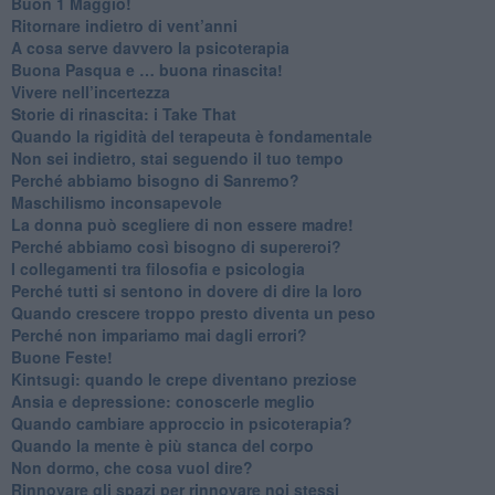
​Buon 1 Maggio!
Ritornare indietro di vent’anni
​A cosa serve davvero la psicoterapia
​Buona Pasqua e … buona rinascita!
​Vivere nell’incertezza
​Storie di rinascita: i Take That
​Quando la rigidità del terapeuta è fondamentale
​Non sei indietro, stai seguendo il tuo tempo
​Perché abbiamo bisogno di Sanremo?
​Maschilismo inconsapevole
​La donna può scegliere di non essere madre!
​Perché abbiamo così bisogno di supereroi?
​I collegamenti tra filosofia e psicologia
​Perché tutti si sentono in dovere di dire la loro
​Quando crescere troppo presto diventa un peso
​Perché non impariamo mai dagli errori?
​Buone Feste!
​Kintsugi: quando le crepe diventano preziose
Ansia e depressione: conoscerle meglio
Quando cambiare approccio in psicoterapia?
​Quando la mente è più stanca del corpo
Non dormo, che cosa vuol dire?
​Rinnovare gli spazi per rinnovare noi stessi