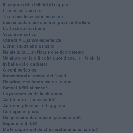
Il segreto della felicità di coppia
​I “pensieri-vampiro”
​Tu chiamale se vuoi emozioni
​Lascia andare ciò che non puoi controllare
L’arte di volersi bene
​Vaccino emotivo
CO(ndi)VID(iamo) esperienze
​E che il 2021 abbia inizio!
​Natale 2020…un Natale che ricorderemo
Un aiuto per le difficoltà quotidiane: le life skills
​In balia delle ond(ate)
Giochi pericolosi
Innamorarsi al tempo del Covid
​Relazioni che fanno male al cuore
​Stressi-AMO-ci meno!
​La prospettiva della chiusura
​Andrà tutto…come andrà!
Autunno piovoso...ed uggioso
​Contagio di paura
​Dal pensiero dannoso al pensiero utile
​Saper dire di NO!
​Ma le coppie solide che caratteristiche hanno?