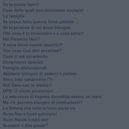
​Ce la posso fare!!!
​Cose delle quali non dovremmo scusarci
​La famiglia
​Se avessi fatto questo forse adesso…
​Sii la persona di cui avevi bisogno
Che cosa è la serotonina e a cosa serve?
​Hai Presente Vero?
A cosa serve essere assertivi?
​Che cosa vuol dire accettare?
​Cosa ci sta accadendo
​Compleanni speciali
​Famiglie disfunzionali
​Abbiamo bisogno di sederci e parlare
Sono solo canzonette (?)
​Stai bene con te stesso?
​OPS! Ci siamo presentati!
​La mancanza di rispetto dovrebbe essere un reato
​Ma c’è davvero bisogno di combattenti?
​La Befana che tutte le feste porta via
Buon fine e buon principio!
​Buon Natale a tutti voi!
​Scusarsi o dire grazie?