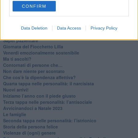
​Tutta una questione di rispetto
CONFIRM
​Cose che ci esauriscono
​Vespa che passione!
​Lasciate ai vostri figli il diritto di piangere
​Parole d’amore regalate al vento
Data Deletion
Data Access
Privacy Policy
​Essere genitori di un adolescente
​Saper pazientare
​Giornata del Fiocchetto Lilla
​Venerdì emozionalmente sostenibile
Ma ti ascolti?
Contornati di persone che…
Non dare niente per scontato
Che cos’è la dipendenza affettiva?
Quarta tappa nelle personalità: il narcisista
​Nuovi arrivi!
​Iniziamo l’anno con il piede giusto
​Terza tappa nelle personalità: l’antisociale
​Avvicinandoci a Natale 2023
Le famiglie
Seconda tappa nelle personalità: l’istrionico
​Storia della persona felice
Violenze di (ogni) genere