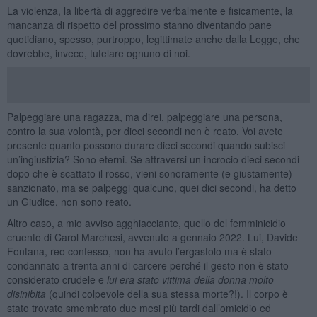
La violenza, la libertà di aggredire verbalmente e fisicamente, la
mancanza di rispetto del prossimo stanno diventando pane
quotidiano, spesso, purtroppo, legittimate anche dalla Legge, che
dovrebbe, invece, tutelare ognuno di noi.
Palpeggiare una ragazza, ma direi, palpeggiare una persona,
contro la sua volontà, per dieci secondi non è reato. Voi avete
presente quanto possono durare dieci secondi quando subisci
un’ingiustizia? Sono eterni. Se attraversi un incrocio dieci secondi
dopo che è scattato il rosso, vieni sonoramente (e giustamente)
sanzionato, ma se palpeggi qualcuno, quei dici secondi, ha detto
un Giudice, non sono reato.
Altro caso, a mio avviso agghiacciante, quello del femminicidio
cruento di Carol Marchesi, avvenuto a gennaio 2022. Lui, Davide
Fontana, reo confesso, non ha avuto l’ergastolo ma è stato
condannato a trenta anni di carcere perché il gesto non è stato
considerato crudele e
lui era stato vittima della donna molto
disinibita
(quindi colpevole della sua stessa morte?!). Il corpo è
stato trovato smembrato due mesi più tardi dall’omicidio ed