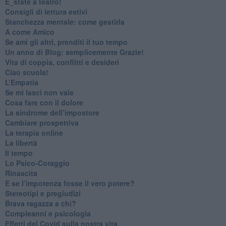
​E_state a teatro!
​Consigli di lettura estivi
​Stanchezza mentale: come gestirla
​A come Amico
​Se ami gli altri, prenditi il tuo tempo
​Un anno di Blog: semplicemente Grazie!
​Vita di coppia, conflitti e desideri
​Ciao scuola!
​L’Empatia
​Se mi lasci non vale
Cosa fare con il dolore
​La sindrome dell’impostore
​Cambiare prospettiva
La terapia online
La libertà
​Il tempo
​Lo Psico-Coraggio
Rinascita
​E se l’impotenza fosse il vero potere?
Stereotipi e pregiudizi
​Brava ragazza a chi?
​Compleanni e psicologia
Effetti del Covid sulla nostra vita