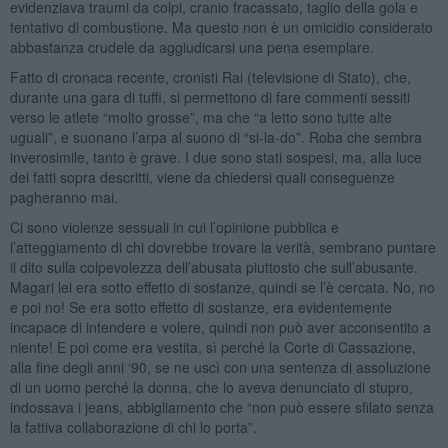
evidenziava traumi da colpi, cranio fracassato, taglio della gola e
tentativo di combustione. Ma questo non è un omicidio considerato
abbastanza crudele da aggiudicarsi una pena esemplare.
Fatto di cronaca recente, cronisti Rai (televisione di Stato), che,
durante una gara di tuffi, si permettono di fare commenti sessiti
verso le atlete “molto grosse”, ma che “a letto sono tutte alte
uguali”, e suonano l’arpa al suono di “si-la-do”. Roba che sembra
inverosimile, tanto è grave. I due sono stati sospesi, ma, alla luce
dei fatti sopra descritti, viene da chiedersi quali conseguenze
pagheranno mai.
Ci sono violenze sessuali in cui l’opinione pubblica e
l’atteggiamento di chi dovrebbe trovare la verità, sembrano puntare
il dito sulla colpevolezza dell’abusata piuttosto che sull’abusante.
Magari lei era sotto effetto di sostanze, quindi se l’è cercata. No, no
e poi no! Se era sotto effetto di sostanze, era evidentemente
incapace di intendere e volere, quindi non può aver acconsentito a
niente! E poi come era vestita, sì perché la Corte di Cassazione,
alla fine degli anni ‘90, se ne uscì con una sentenza di assoluzione
di un uomo perché la donna, che lo aveva denunciato di stupro,
indossava i jeans, abbigliamento che “non può essere sfilato senza
la fattiva collaborazione di chi lo porta”.