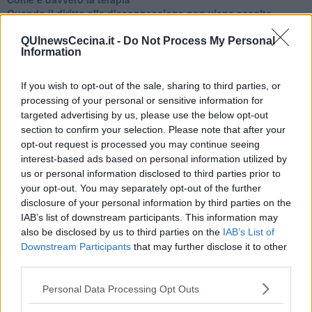
Quando il diritto alla disconnessione non viene accolto
​L’importanza della comunicazione in famiglia
​Il diritto ad essere disconnessi
QUInewsCecina.it -
Do Not Process My Personal
Information
​Il pensiero dicotomico e la salute mentale
​Consigli di lettura per genitori e non solo
​La Clownterapia
If you wish to opt-out of the sale, sharing to third parties, or
​Differenze tra persone frustrate e non
processing of your personal or sensitive information for
L’invisibile fatica mentale
targeted advertising by us, please use the below opt-out
Vacanze a km zero
section to confirm your selection. Please note that after your
​Buone Vacan(si)e!
opt-out request is processed you may continue seeing
​Il lato positivo delle cose
interest-based ads based on personal information utilized by
​Storie antiche di tempi moderni
us or personal information disclosed to third parties prior to
​Quello che alle mamme non dicono
your opt-out. You may separately opt-out of the further
Adultescenza
disclosure of your personal information by third parties on the
Homo imbecillis
IAB’s list of downstream participants. This information may
​4 anni di Blog
also be disclosed by us to third parties on the
IAB’s List of
Quando il silenzio è aggressivo
Downstream Participants
that may further disclose it to other
​Il passato, questo conosciuto!
third parties.
​Clima ballerino e sbalzi d’umore
La maternità
Personal Data Processing Opt Outs
​L’uomo o l’orso?
Non hanno un amico a teatro​