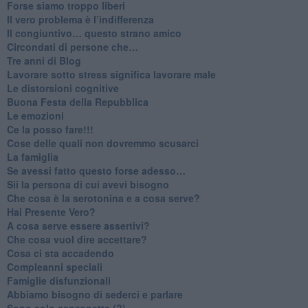
​Forse siamo troppo liberi
​Il vero problema è l’indifferenza
​Il congiuntivo… questo strano amico
​Circondati di persone che…
​Tre anni di Blog
​Lavorare sotto stress significa lavorare male
​Le distorsioni cognitive
​Buona Festa della Repubblica
Le emozioni
​Ce la posso fare!!!
​Cose delle quali non dovremmo scusarci
​La famiglia
​Se avessi fatto questo forse adesso…
​Sii la persona di cui avevi bisogno
Che cosa è la serotonina e a cosa serve?
​Hai Presente Vero?
A cosa serve essere assertivi?
​Che cosa vuol dire accettare?
​Cosa ci sta accadendo
​Compleanni speciali
​Famiglie disfunzionali
​Abbiamo bisogno di sederci e parlare
Sono solo canzonette (?)