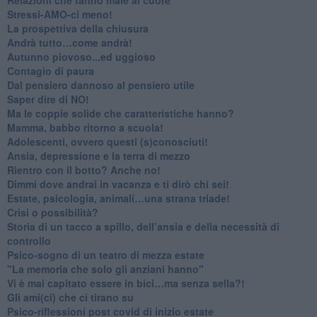
​Stressi-AMO-ci meno!
​La prospettiva della chiusura
​Andrà tutto…come andrà!
Autunno piovoso...ed uggioso
​Contagio di paura
​Dal pensiero dannoso al pensiero utile
​Saper dire di NO!
​Ma le coppie solide che caratteristiche hanno?
​Mamma, babbo ritorno a scuola!
Adolescenti, ovvero questi (s)conosciuti!
Ansia, depressione e la terra di mezzo
​Rientro con il botto? Anche no!
Dimmi dove andrai in vacanza e ti dirò chi sei!
​Estate, psicologia, animali…una strana triade!
​Crisi o possibilità?
​Storia di un tacco a spillo, dell’ansia e della necessità di
controllo
​Psico-sogno di un teatro di mezza estate
"La memoria che solo gli anziani hanno"
​Vi è mai capitato essere in bici…ma senza sella?!
​Gli ami(ci) che ci tirano su
Psico-riflessioni post covid di inizio estate