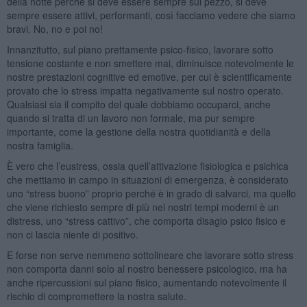
della notte perché si deve essere sempre sul pezzo, si deve
sempre essere attivi, performanti, così facciamo vedere che siamo
bravi. No, no e poi no!
Innanzitutto, sul piano prettamente psico-fisico, lavorare sotto
tensione costante e non smettere mai, diminuisce notevolmente le
nostre prestazioni cognitive ed emotive, per cui è scientificamente
provato che lo stress impatta negativamente sul nostro operato.
Qualsiasi sia il compito del quale dobbiamo occuparci, anche
quando si tratta di un lavoro non formale, ma pur sempre
importante, come la gestione della nostra quotidianità e della
nostra famiglia.
È vero che l’eustress, ossia quell’attivazione fisiologica e psichica
che mettiamo in campo in situazioni di emergenza, è considerato
uno “stress buono” proprio perché è in grado di salvarci, ma quello
che viene richiesto sempre di più nei nostri tempi moderni è un
distress, uno “stress cattivo”, che comporta disagio psico fisico e
non ci lascia niente di positivo.
E forse non serve nemmeno sottolineare che lavorare sotto stress
non comporta danni solo al nostro benessere psicologico, ma ha
anche ripercussioni sul piano fisico, aumentando notevolmente il
rischio di compromettere la nostra salute.