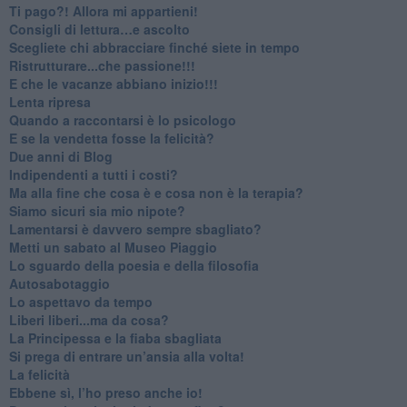
​Ti pago?! Allora mi appartieni!​
​Consigli di lettura…e ascolto
​Scegliete chi abbracciare finché siete in tempo
​Ristrutturare...che passione!!!
​E che le vacanze abbiano inizio!!!
​Lenta ripresa
​Quando a raccontarsi è lo psicologo
​E se la vendetta fosse la felicità?
​Due anni di Blog
​Indipendenti a tutti i costi?
​Ma alla fine che cosa è e cosa non è la terapia?
​Siamo sicuri sia mio nipote?
​Lamentarsi è davvero sempre sbagliato?
​Metti un sabato al Museo Piaggio
​Lo sguardo della poesia e della filosofia
Autosabotaggio
​Lo aspettavo da tempo
​Liberi liberi...ma da cosa?
​La Principessa e la fiaba sbagliata
Si prega di entrare un’ansia alla volta!
​La felicità
​Ebbene sì, l’ho preso anche io!