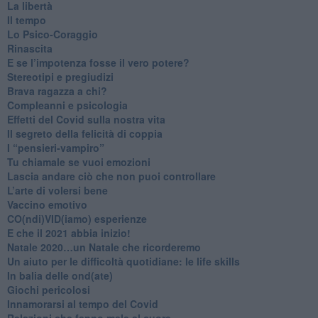
La libertà
​Il tempo
​Lo Psico-Coraggio
Rinascita
​E se l’impotenza fosse il vero potere?
Stereotipi e pregiudizi
​Brava ragazza a chi?
​Compleanni e psicologia
Effetti del Covid sulla nostra vita
Il segreto della felicità di coppia
​I “pensieri-vampiro”
​Tu chiamale se vuoi emozioni
​Lascia andare ciò che non puoi controllare
L’arte di volersi bene
​Vaccino emotivo
CO(ndi)VID(iamo) esperienze
​E che il 2021 abbia inizio!
​Natale 2020…un Natale che ricorderemo
Un aiuto per le difficoltà quotidiane: le life skills
​In balia delle ond(ate)
Giochi pericolosi
Innamorarsi al tempo del Covid
​Relazioni che fanno male al cuore