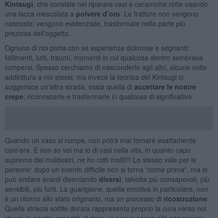
Kintsugi
, che consiste nel riparare vasi e ceramiche rotte usando
una lacca mescolata a
polvere d’oro
. Le fratture non vengono
nascoste: vengono evidenziate, trasformate nella parte più
preziosa dell’oggetto.
Ognuno di noi porta con sé esperienze dolorose e segnanti:
fallimenti, lutti, traumi, momenti in cui qualcosa dentro sembrava
rompersi. Spesso cerchiamo di nasconderle agli altri, alcune volte
addirittura a noi stessi, ma invece la tecnica del Kintsugi ci
suggerisce un’altra strada, ossia quella di
accettare le nostre
crepe
, riconoscerle e trasformarle in qualcosa di significativo.
Quando un vaso si rompe, non potrà mai tornare esattamente
com’era. E non so voi ma io di vasi nella vita, in quanto capo
supremo dei maldestri, ne ho rotti molti!!! Lo stesso vale per le
persone: dopo un evento difficile non si torna “come prima”, ma si
può andare avanti diventando
diversi
, talvolta più consapevoli, più
sensibili, più forti. La guarigione, quella emotiva in particolare, non
è un ritorno allo stato originario, ma un processo di
ricostruzione
.
Quella striscia sottile dorata rappresenta proprio la cura verso noi
stessi, la nostra capacità di dare un nuovo senso alle esperienze