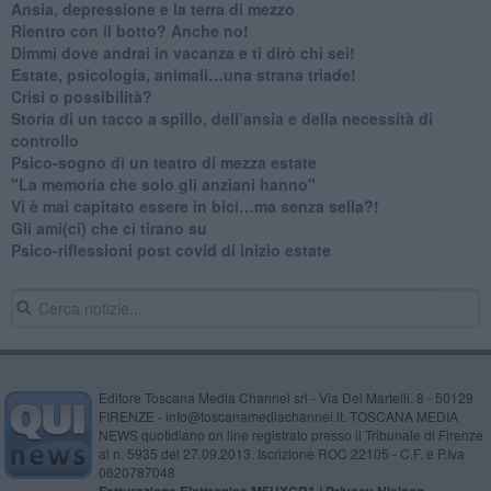
Ansia, depressione e la terra di mezzo
​Rientro con il botto? Anche no!
Dimmi dove andrai in vacanza e ti dirò chi sei!
​Estate, psicologia, animali…una strana triade!
​Crisi o possibilità?
​Storia di un tacco a spillo, dell’ansia e della necessità di
controllo
​Psico-sogno di un teatro di mezza estate
"La memoria che solo gli anziani hanno"
​Vi è mai capitato essere in bici…ma senza sella?!
​Gli ami(ci) che ci tirano su
Psico-riflessioni post covid di inizio estate
Editore Toscana Media Channel srl - Via Dei Martelli, 8 - 50129
FIRENZE - info@toscanamediachannel.it. TOSCANA MEDIA
NEWS quotidiano on line registrato presso il Tribunale di Firenze
al n. 5935 del 27.09.2013. Iscrizione ROC 22105 - C.F. e P.Iva
0620787048
Fatturazione Elettronica M5UXCR1 |
Privacy Nielsen