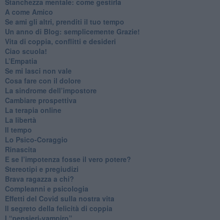
​Stanchezza mentale: come gestirla
​A come Amico
​Se ami gli altri, prenditi il tuo tempo
​Un anno di Blog: semplicemente Grazie!
​Vita di coppia, conflitti e desideri
​Ciao scuola!
​L’Empatia
​Se mi lasci non vale
Cosa fare con il dolore
​La sindrome dell’impostore
​Cambiare prospettiva
La terapia online
La libertà
​Il tempo
​Lo Psico-Coraggio
Rinascita
​E se l’impotenza fosse il vero potere?
Stereotipi e pregiudizi
​Brava ragazza a chi?
​Compleanni e psicologia
Effetti del Covid sulla nostra vita
Il segreto della felicità di coppia
​I “pensieri-vampiro”