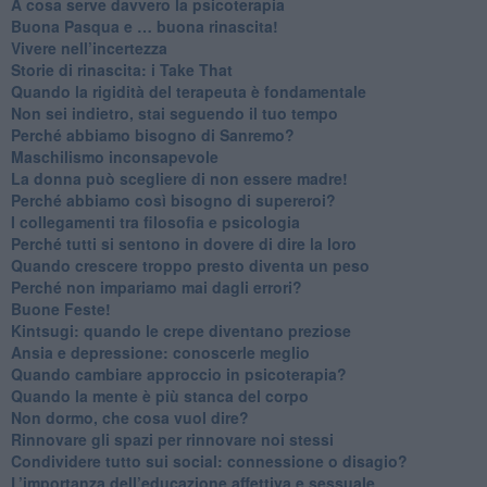
​A cosa serve davvero la psicoterapia
​Buona Pasqua e … buona rinascita!
​Vivere nell’incertezza
​Storie di rinascita: i Take That
​Quando la rigidità del terapeuta è fondamentale
​Non sei indietro, stai seguendo il tuo tempo
​Perché abbiamo bisogno di Sanremo?
​Maschilismo inconsapevole
​La donna può scegliere di non essere madre!
​Perché abbiamo così bisogno di supereroi?
​I collegamenti tra filosofia e psicologia
​Perché tutti si sentono in dovere di dire la loro
​Quando crescere troppo presto diventa un peso
​Perché non impariamo mai dagli errori?
​Buone Feste!
​Kintsugi: quando le crepe diventano preziose
Ansia e depressione: conoscerle meglio
Quando cambiare approccio in psicoterapia?
​Quando la mente è più stanca del corpo
Non dormo, che cosa vuol dire?
​Rinnovare gli spazi per rinnovare noi stessi
​Condividere tutto sui social: connessione o disagio?
​L’importanza dell’educazione affettiva e sessuale