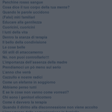
​Panchine rosso sangue
​Cosa dice il tuo corpo della tua mente?
​Quando le parole uccidono
​(Falsi) miti familiari
​Educare alla gentilezza
​Cuoricini, cuoricini
I lutti della vita
​Dentro la stanza di terapia
​Il bello della condivisione
Le cose belle
​Gli stili di attaccamento
No, non puoi controllarlo!!!
​L’importanza dell’assenza della madre
​Prendiamoci un pò meno sul serio
​L’anno che verrà
​Cazzullo e nostre radici
​Come un elefante in soggiorno
​Abbiamo perso tutti
E se le cose non vanno come vorresti?
​Chi sono i genitori elicottero
Come è davvero la terapia
Quando il diritto alla disconnessione non viene accolto
​L’importanza della comunicazione in famiglia