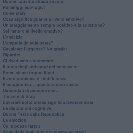
Donne...quanta strada ancora
​Pomeriggi eco-logici
​Come stai?
Cosa significa guarire a livello emotivo?
​Un atteggiamento sempre positivo è la soluzione?
​Sei maturo al livello emotivo?
​L’amicizia
​L’empatia da sola basta?
​Cavalcare l’urgenza? No grazie!
Ripartire
​Ci rivediamo a settembre!
​Il ruolo degli attivatori del benessere
​Forse siamo troppo liberi
​Il vero problema è l’indifferenza
​Il congiuntivo… questo strano amico
​Circondati di persone che…
​Tre anni di Blog
​Lavorare sotto stress significa lavorare male
​Le distorsioni cognitive
​Buona Festa della Repubblica
Le emozioni
​Ce la posso fare!!!
​Cose delle quali non dovremmo scusarci