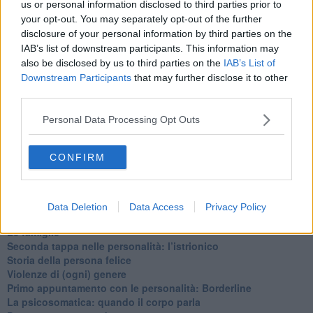
us or personal information disclosed to third parties prior to
​Vespa che passione!
your opt-out. You may separately opt-out of the further
​Lasciate ai vostri figli il diritto di piangere
disclosure of your personal information by third parties on the
​Parole d’amore regalate al vento
IAB’s list of downstream participants. This information may
​Essere genitori di un adolescente
also be disclosed by us to third parties on the
IAB’s List of
​Saper pazientare
​Giornata del Fiocchetto Lilla
Downstream Participants
that may further disclose it to other
​Venerdì emozionalmente sostenibile
third parties.
Ma ti ascolti?
Contornati di persone che…
Personal Data Processing Opt Outs
Non dare niente per scontato
Che cos’è la dipendenza affettiva?
CONFIRM
Quarta tappa nelle personalità: il narcisista
​Nuovi arrivi!
​Iniziamo l’anno con il piede giusto
​Terza tappa nelle personalità: l’antisociale
Data Deletion
Data Access
Privacy Policy
​Avvicinandoci a Natale 2023
Le famiglie
Seconda tappa nelle personalità: l’istrionico
​Storia della persona felice
Violenze di (ogni) genere
​Primo appuntamento con le personalità: Borderline
La psicosomatica: quando il corpo parla