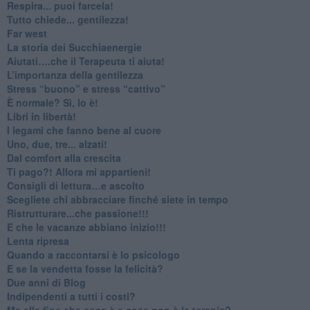
​Respira... puoi farcela!
​Tutto chiede... gentilezza!
​Far west
​La storia dei Succhiaenergie
​Aiutati….che il Terapeuta ti aiuta!
​L’importanza della gentilezza
​Stress “buono” e stress “cattivo”
​È normale? Sì, lo è!
​Libri in libertà!
​I legami che fanno bene al cuore
Uno, due, tre... alzati!​
​Dal comfort alla crescita
​Ti pago?! Allora mi appartieni!​
​Consigli di lettura…e ascolto
​Scegliete chi abbracciare finché siete in tempo
​Ristrutturare...che passione!!!
​E che le vacanze abbiano inizio!!!
​Lenta ripresa
​Quando a raccontarsi è lo psicologo
​E se la vendetta fosse la felicità?
​Due anni di Blog
​Indipendenti a tutti i costi?
​Ma alla fine che cosa è e cosa non è la terapia?