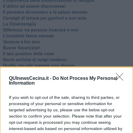
​Il diritto ad essere disconnessi
​Il pensiero dicotomico e la salute mentale
​Consigli di lettura per genitori e non solo
​La Clownterapia
​Differenze tra persone frustrate e non
L’invisibile fatica mentale
Vacanze a km zero
​Buone Vacan(si)e!
​Il lato positivo delle cose
​Storie antiche di tempi moderni
​Quello che alle mamme non dicono
Adultescenza
Homo imbecillis
QUInewsCecina.it -
Do Not Process My Personal
​4 anni di Blog
Information
Quando il silenzio è aggressivo
​Il passato, questo conosciuto!
If you wish to opt-out of the sale, sharing to third parties, or
​Clima ballerino e sbalzi d’umore
processing of your personal or sensitive information for
La maternità
targeted advertising by us, please use the below opt-out
​L’uomo o l’orso?
section to confirm your selection. Please note that after your
Non hanno un amico a teatro​
opt-out request is processed you may continue seeing
​Tutta una questione di rispetto
interest-based ads based on personal information utilized by
​Cose che ci esauriscono