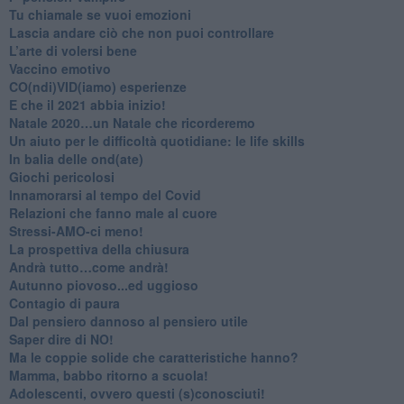
​Tu chiamale se vuoi emozioni
​Lascia andare ciò che non puoi controllare
L’arte di volersi bene
​Vaccino emotivo
CO(ndi)VID(iamo) esperienze
​E che il 2021 abbia inizio!
​Natale 2020…un Natale che ricorderemo
Un aiuto per le difficoltà quotidiane: le life skills
​In balia delle ond(ate)
Giochi pericolosi
Innamorarsi al tempo del Covid
​Relazioni che fanno male al cuore
​Stressi-AMO-ci meno!
​La prospettiva della chiusura
​Andrà tutto…come andrà!
Autunno piovoso...ed uggioso
​Contagio di paura
​Dal pensiero dannoso al pensiero utile
​Saper dire di NO!
​Ma le coppie solide che caratteristiche hanno?
​Mamma, babbo ritorno a scuola!
Adolescenti, ovvero questi (s)conosciuti!