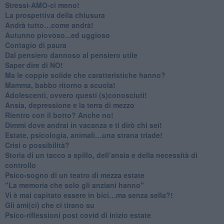
​Stressi-AMO-ci meno!
​La prospettiva della chiusura
​Andrà tutto…come andrà!
Autunno piovoso...ed uggioso
​Contagio di paura
​Dal pensiero dannoso al pensiero utile
​Saper dire di NO!
​Ma le coppie solide che caratteristiche hanno?
​Mamma, babbo ritorno a scuola!
Adolescenti, ovvero questi (s)conosciuti!
Ansia, depressione e la terra di mezzo
​Rientro con il botto? Anche no!
Dimmi dove andrai in vacanza e ti dirò chi sei!
​Estate, psicologia, animali…una strana triade!
​Crisi o possibilità?
​Storia di un tacco a spillo, dell’ansia e della necessità di
controllo
​Psico-sogno di un teatro di mezza estate
"La memoria che solo gli anziani hanno"
​Vi è mai capitato essere in bici…ma senza sella?!
​Gli ami(ci) che ci tirano su
Psico-riflessioni post covid di inizio estate