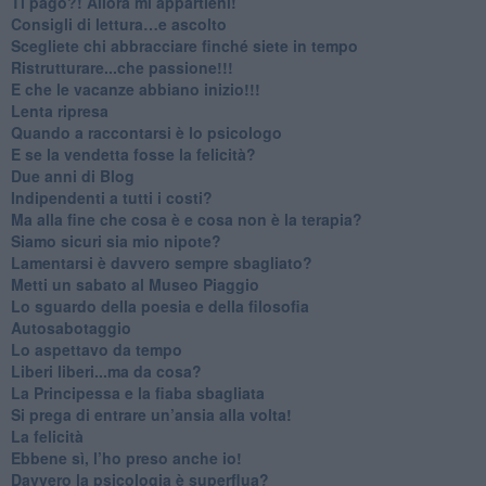
​Ti pago?! Allora mi appartieni!​
​Consigli di lettura…e ascolto
​Scegliete chi abbracciare finché siete in tempo
​Ristrutturare...che passione!!!
​E che le vacanze abbiano inizio!!!
​Lenta ripresa
​Quando a raccontarsi è lo psicologo
​E se la vendetta fosse la felicità?
​Due anni di Blog
​Indipendenti a tutti i costi?
​Ma alla fine che cosa è e cosa non è la terapia?
​Siamo sicuri sia mio nipote?
​Lamentarsi è davvero sempre sbagliato?
​Metti un sabato al Museo Piaggio
​Lo sguardo della poesia e della filosofia
Autosabotaggio
​Lo aspettavo da tempo
​Liberi liberi...ma da cosa?
​La Principessa e la fiaba sbagliata
Si prega di entrare un’ansia alla volta!
​La felicità
​Ebbene sì, l’ho preso anche io!
​Davvero la psicologia è superflua?