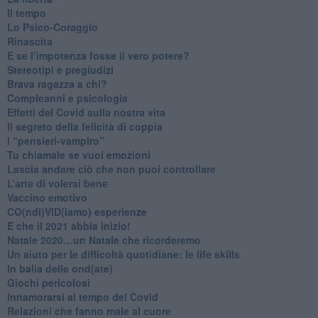
​Il tempo
​Lo Psico-Coraggio
Rinascita
​E se l’impotenza fosse il vero potere?
Stereotipi e pregiudizi
​Brava ragazza a chi?
​Compleanni e psicologia
Effetti del Covid sulla nostra vita
Il segreto della felicità di coppia
​I “pensieri-vampiro”
​Tu chiamale se vuoi emozioni
​Lascia andare ciò che non puoi controllare
L’arte di volersi bene
​Vaccino emotivo
CO(ndi)VID(iamo) esperienze
​E che il 2021 abbia inizio!
​Natale 2020…un Natale che ricorderemo
Un aiuto per le difficoltà quotidiane: le life skills
​In balia delle ond(ate)
Giochi pericolosi
Innamorarsi al tempo del Covid
​Relazioni che fanno male al cuore