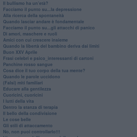
​Il bullismo ha un’età?
Facciamo il punto su...la depressione
​Alla ricerca della spontaneità
​Quando lasciar andare è fondamentale
Facciamo il punto su...gli attacchi di panico
Di amori, maschere e ruoli
​Amici con cui crescere insieme
​Quando la libertà del bambino deriva dai limiti
Buon XXV Aprile
​Frasi celebri e psico_interessanti di cartoni
​Panchine rosso sangue
​Cosa dice il tuo corpo della tua mente?
​Quando le parole uccidono
​(Falsi) miti familiari
​Educare alla gentilezza
​Cuoricini, cuoricini
I lutti della vita
​Dentro la stanza di terapia
​Il bello della condivisione
Le cose belle
​Gli stili di attaccamento
No, non puoi controllarlo!!!