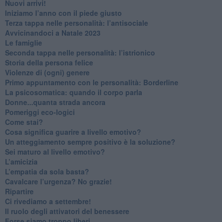
​Nuovi arrivi!
​Iniziamo l’anno con il piede giusto
​Terza tappa nelle personalità: l’antisociale
​Avvicinandoci a Natale 2023
Le famiglie
Seconda tappa nelle personalità: l’istrionico
​Storia della persona felice
Violenze di (ogni) genere
​Primo appuntamento con le personalità: Borderline
La psicosomatica: quando il corpo parla
Donne...quanta strada ancora
​Pomeriggi eco-logici
​Come stai?
Cosa significa guarire a livello emotivo?
​Un atteggiamento sempre positivo è la soluzione?
​Sei maturo al livello emotivo?
​L’amicizia
​L’empatia da sola basta?
​Cavalcare l’urgenza? No grazie!
Ripartire
​Ci rivediamo a settembre!
​Il ruolo degli attivatori del benessere
​Forse siamo troppo liberi