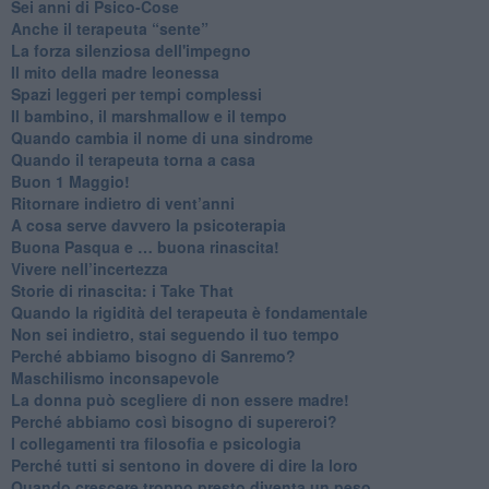
Sei anni di Psico-Cose
​Anche il terapeuta “sente”
​La forza silenziosa dell'impegno
​Il mito della madre leonessa
Spazi leggeri per tempi complessi
Il bambino, il marshmallow e il tempo
​Quando cambia il nome di una sindrome
​Quando il terapeuta torna a casa
​Buon 1 Maggio!
Ritornare indietro di vent’anni
​A cosa serve davvero la psicoterapia
​Buona Pasqua e … buona rinascita!
​Vivere nell’incertezza
​Storie di rinascita: i Take That
​Quando la rigidità del terapeuta è fondamentale
​Non sei indietro, stai seguendo il tuo tempo
​Perché abbiamo bisogno di Sanremo?
​Maschilismo inconsapevole
​La donna può scegliere di non essere madre!
​Perché abbiamo così bisogno di supereroi?
​I collegamenti tra filosofia e psicologia
​Perché tutti si sentono in dovere di dire la loro
​Quando crescere troppo presto diventa un peso