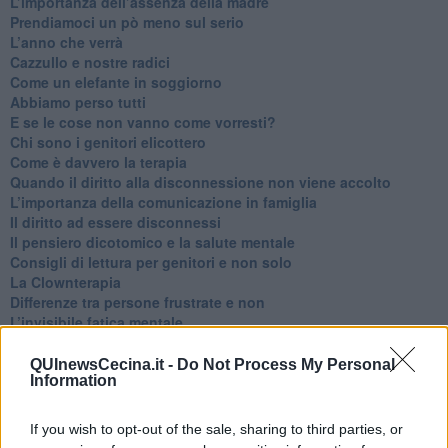
​L’importanza dell’assenza della madre
​Prendiamoci un pò meno sul serio
​L’anno che verrà
​Cazzullo e nostre radici
​Come un elefante in soggiorno
​Abbiamo perso tutti
E se le cose non vanno come vorresti?
​Chi sono i genitori elicottero
Come è davvero la terapia
Quando il diritto alla disconnessione non viene accolto
​L’importanza della comunicazione in famiglia
​Il diritto ad essere disconnessi
​Il pensiero dicotomico e la salute mentale
​Consigli di lettura per genitori e non solo
​La Clownterapia
​Differenze tra persone frustrate e non
L’invisibile fatica mentale
Vacanze a km zero
​Buone Vacan(si)e!
QUInewsCecina.it -
Do Not Process My Personal
Information
​Il lato positivo delle cose
​Storie antiche di tempi moderni
​Quello che alle mamme non dicono
If you wish to opt-out of the sale, sharing to third parties, or
Adultescenza