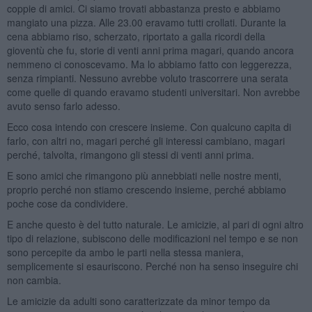
coppie di amici. Ci siamo trovati abbastanza presto e abbiamo
mangiato una pizza. Alle 23.00 eravamo tutti crollati. Durante la
cena abbiamo riso, scherzato, riportato a galla ricordi della
gioventù che fu, storie di venti anni prima magari, quando ancora
nemmeno ci conoscevamo. Ma lo abbiamo fatto con leggerezza,
senza rimpianti. Nessuno avrebbe voluto trascorrere una serata
come quelle di quando eravamo studenti universitari. Non avrebbe
avuto senso farlo adesso.
Ecco cosa intendo con crescere insieme. Con qualcuno capita di
farlo, con altri no, magari perché gli interessi cambiano, magari
perché, talvolta, rimangono gli stessi di venti anni prima.
E sono amici che rimangono più annebbiati nelle nostre menti,
proprio perché non stiamo crescendo insieme, perché abbiamo
poche cose da condividere.
E anche questo è del tutto naturale. Le amicizie, al pari di ogni altro
tipo di relazione, subiscono delle modificazioni nel tempo e se non
sono percepite da ambo le parti nella stessa maniera,
semplicemente si esauriscono. Perché non ha senso inseguire chi
non cambia.
Le amicizie da adulti sono caratterizzate da minor tempo da