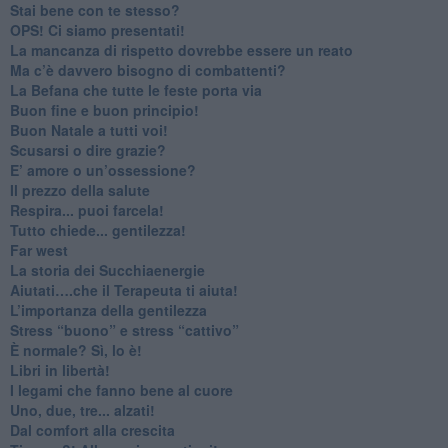
​Stai bene con te stesso?
​OPS! Ci siamo presentati!
​La mancanza di rispetto dovrebbe essere un reato
​Ma c’è davvero bisogno di combattenti?
​La Befana che tutte le feste porta via
Buon fine e buon principio!
​Buon Natale a tutti voi!
​Scusarsi o dire grazie?
​E’ amore o un’ossessione?
​Il prezzo della salute
​Respira... puoi farcela!
​Tutto chiede... gentilezza!
​Far west
​La storia dei Succhiaenergie
​Aiutati….che il Terapeuta ti aiuta!
​L’importanza della gentilezza
​Stress “buono” e stress “cattivo”
​È normale? Sì, lo è!
​Libri in libertà!
​I legami che fanno bene al cuore
Uno, due, tre... alzati!​
​Dal comfort alla crescita