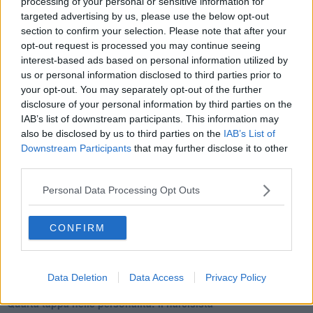
processing of your personal or sensitive information for
Homo imbecillis
targeted advertising by us, please use the below opt-out
​4 anni di Blog
section to confirm your selection. Please note that after your
Quando il silenzio è aggressivo
opt-out request is processed you may continue seeing
​Il passato, questo conosciuto!
interest-based ads based on personal information utilized by
​Clima ballerino e sbalzi d’umore
us or personal information disclosed to third parties prior to
La maternità
your opt-out. You may separately opt-out of the further
​L’uomo o l’orso?
disclosure of your personal information by third parties on the
Non hanno un amico a teatro​
IAB’s list of downstream participants. This information may
​Tutta una questione di rispetto
also be disclosed by us to third parties on the
IAB’s List of
​Cose che ci esauriscono
Downstream Participants
that may further disclose it to other
​Vespa che passione!
​Lasciate ai vostri figli il diritto di piangere
third parties.
​Parole d’amore regalate al vento
​Essere genitori di un adolescente
Personal Data Processing Opt Outs
​Saper pazientare
​Giornata del Fiocchetto Lilla
CONFIRM
​Venerdì emozionalmente sostenibile
Ma ti ascolti?
Contornati di persone che…
Non dare niente per scontato
Data Deletion
Data Access
Privacy Policy
Che cos’è la dipendenza affettiva?
Quarta tappa nelle personalità: il narcisista