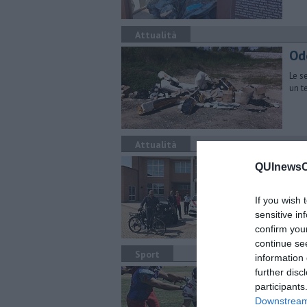
Attualità
Odo
Le s
un t
Attualità
Lip
QUInewsCe
Il C
ener
If you wish 
sensitive in
confirm you
continue se
Sport
information 
La
further disc
participants
Foot
Downstream 