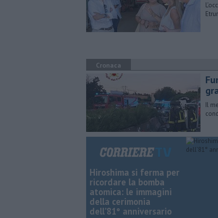
L’oc
Etru
Cronaca
Fur
gr
Il m
cond
Hiroshima si ferma per
ricordare la bomba
atomica: le immagini
della cerimonia
dell’81° anniversario