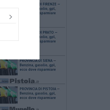
PROVINCIA DI FIRENZE — ​
Benzina, gasolio, gpl,
ecco dove risparmiare
PROVINCIA DI PRATO — ​
Benzina, gasolio, gpl,
ecco dove risparmiare
PROVINCIA DI SIENA — ​
Benzina, gasolio, gpl,
ecco dove risparmiare
PROVINCIA DI PISTOIA — ​
Benzina, gasolio, gpl,
ecco dove risparmiare