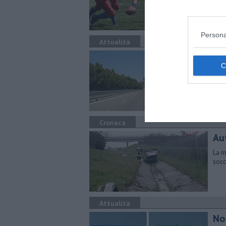
Sirb
Persona
Attualità
Il 
I co
l'au
Cronaca
Aut
La m
socc
Attualità
No 