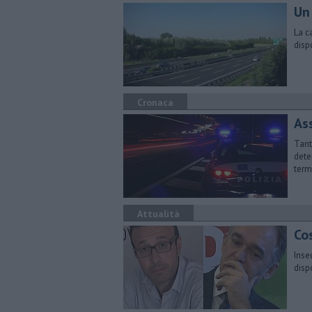
Un
La c
disp
Cronaca
As
Tant
dete
term
Attualità
Cos
Inse
disp