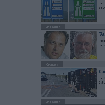
Il c
diss
Attualità
"A
Luci
sull
Cronaca
Ca
Inci
Sul 
Attualità