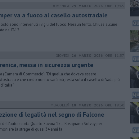
DOMENICA
29 MARZO 2026
ORE 19:45
mper va a fuoco al casello autostradale
posto sono intervenuti i vigili del fuoco. Nessun ferito. Chiuse alcune
ate nell'A12
GIOVEDÌ
26 MARZO 2026
ORE 11:37
rrenica, messa in sicurezza urgente
a (Camera di Commercio): "Di quella che doveva essere
utostrada e che credo non lo sarà più, resta solo il casello di Vada più
d'Italia"
MERCOLEDÌ
18 MARZO 2026
ORE 18:30
ezione di legalità nel segno di Falcone
sti dell'auto scorta Quarto Savoia 15 a Rosignano Solvay per
imoniare la strage di quasi 34 anni fa