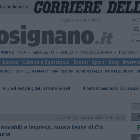
alla audience di
o
Aggiornato alle 08:10
ME
Gio
IVORNO
PISA
GROSSETO
LUCCA
MASSA CARRARA
PISTOIA
Lavoro
Cultura e Spettacolo
Eventi
Sport
Blog
Intervi
RDUCCI
CASTELLINA MARITTIMA
CECINA
GUARDISTALLO
MONTESCUDAIO
O
ling dell'istituto Griselli
Rifiuti abbandonati, 368 sanzioni da inizio an
GIOVEDÌ
23 LUGLIO 2026
ORE 11:42
nnovabili e impresa, nuova lente di Cia
uria
Q