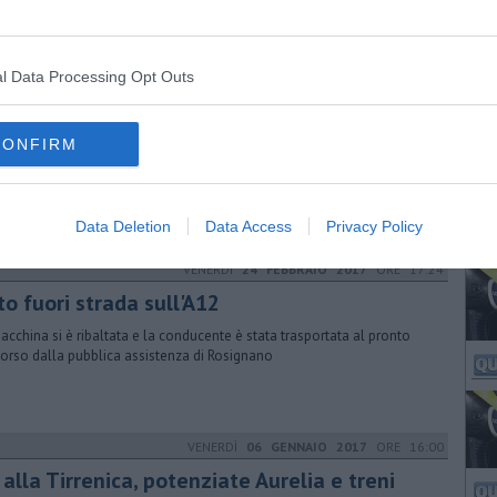
ons 59 a 13. La fine del campionato è una festa
l Data Processing Opt Outs
SABATO
15 APRILE 2017
ORE 14:20
Pci vuole un'Aurelia gratuita e sicura
CONFIRM
munisti sono intervenuti sugli ultimi fatti della Tirrenica: "Cancellata
tostrada sul nulla, persi 17 anni. Nessuno chiede scusa ai cittadini"
Data Deletion
Data Access
Privacy Policy
VENERDÌ
24 FEBBRAIO 2017
ORE 17:24
o fuori strada sull'A12
acchina si è ribaltata e la conducente è stata trasportata al pronto
orso dalla pubblica assistenza di Rosignano
VENERDÌ
06 GENNAIO 2017
ORE 16:00
alla Tirrenica, potenziate Aurelia e treni