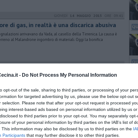
GIOVEDÌ
14 MAGGIO 2015
ORE 09:41
re di gas, in realtà è una discarica abusiva
egnalazioni arrivavano da Vada, al casello della Tirrenica. La causa è
erreno al Malandrone ingombro di materiali. Oggi la bonifica
VENERDÌ
08 SETTEMBRE 2017
ORE 16:30
pi e gli uffici tecnici diventano elettrici
cina.it -
Do Not Process My Personal Information
omune ha acquistato due quadricicli per incentivare il risparmio
getico, rispettare l'ambiente e sostenere la mobilità alternativa
to opt-out of the sale, sharing to third parties, or processing of your per
formation for targeted advertising by us, please use the below opt-out s
r selection. Please note that after your opt-out request is processed y
eing interest-based ads based on personal information utilized by us or
VENERDÌ
26 MAGGIO 2017
ORE 15:22
disclosed to third parties prior to your opt-out. You may separately opt-
 grande festa dei Trappers
losure of your personal information by third parties on the IAB’s list of
. This information may also be disclosed by us to third parties on the
IA
ball americano, i Trappers Cecina chiudono alla grande: regolati i
Participants
that may further disclose it to other third parties.