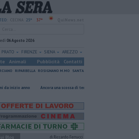
25°
37°
TEO:
CECINA
QuiNews.net
vedì
06 Agosto 2026
PRATO
FIRENZE
SIENA
AREZZO
ste
Animali
Pubblicità
Contatti
RCIANO
RIPARBELLA
ROSIGNANO M.MO
SANTA
no
Ancora una scossa di terremoto nel Pisano
Cultura diffusa, tap
ui Blog
di Riccardo Ferrucci