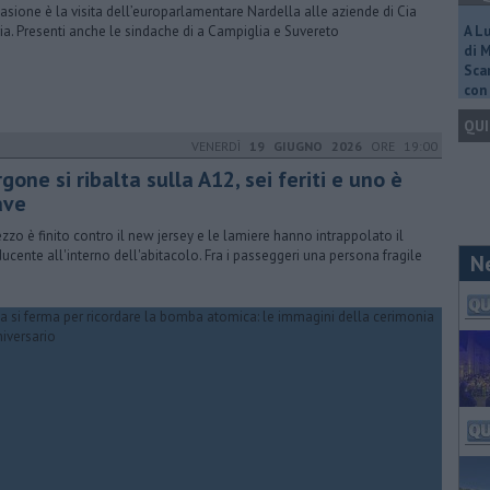
casione è la visita dell’europarlamentare Nardella alle aziende di Cia
ria. Presenti anche le sindache di a Campiglia e Suvereto
A L
di 
Scar
con 
QUI
VENERDÌ
19 GIUGNO 2026
ORE 19:00
gone si ribalta sulla A12, sei feriti e uno è
ave
ezzo è finito contro il new jersey e le lamiere hanno intrappolato il
ucente all'interno dell'abitacolo. Fra i passeggeri una persona fragile
N