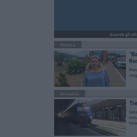
Politica
"B
Ro
Marc
sveg
Attualità
Tre
Saba
minu
binar