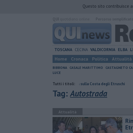
Questo sito contribuisce 
QUI
quotidiano online.
Percorso semplificat
TOSCANA
CECINA
VALDICORNIA
ELBA
L
Home
Cronaca
Politica
Attualità
BIBBONA
CASALE MARITTIMO
CASTAGNETO CA
LUCE
ano
Cultura diffusa, tappa sulla Costa degli Etruschi
Tutti i titoli:
Al via il resty
Tag:
Autostrada
Attualità
Ri
Etr