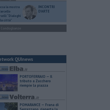
INCONTRI
ucca la mostra
D'ARTE
Marcello
selli “Dialoghi
la città"
Condoglianze
etwork QUInews
PORTOFERRAIO — Il
tributo a Zucchero
riempie la piazza
POMARANCE — Frana di
Serrazzano, riaperta la