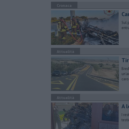
Cronaca
Ca
Sul 
entr
Attualità
Ti
Bred
un'a
caro 
Attualità
A l
I re
test