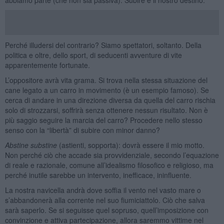
Perché illudersi del contrario? Siamo spettatori, soltanto. Della
politica e oltre, dello sport, di seducenti avventure di vite
apparentemente fortunate.
L’oppositore avrà vita grama. Si trova nella stessa situazione del
cane legato a un carro in movimento (è un esempio famoso). Se
cerca di andare in una direzione diversa da quella del carro rischia
solo di strozzarsi, soffrirà senza ottenere nessun risultato. Non è
più saggio seguire la marcia del carro? Procedere nello stesso
senso con la “libertà” di subire con minor danno?
Abstine substine
(astienti, sopporta): dovrà essere il mio motto.
Non perché ciò che accade sia provvidenziale, secondo l’equazione
di reale e razionale, comune all’idealismo filosofico e religioso, ma
perché inutile sarebbe un intervento, inefficace, ininfluente.
La nostra navicella andrà dove soffia il vento nel vasto mare o
s’abbandonerà alla corrente nel suo fiumiciattolo. Ciò che salva
sarà saperlo. Se si seguisse quel sopruso, quell’imposizione con
convinzione e attiva partecipazione, allora saremmo vittime nel