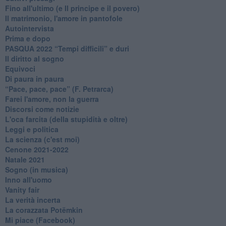
Fino all'ultimo (e Il principe e il povero)
Il matrimonio, l'amore in pantofole
Autointervista
Prima e dopo
​PASQUA 2022 “Tempi difficili” e duri
Il diritto al sogno
Equivoci
Di paura in paura
​“Pace, pace, pace” (F. Petrarca)
Farei l'amore, non la guerra
Discorsi come notizie
L'oca farcita (della stupidità e oltre)
Leggi e politica
La scienza (c'est moi)
Cenone 2021-2022
Natale 2021
Sogno (in musica)
Inno all'uomo
Vanity fair
La verità incerta
La corazzata Potëmkin
Mi piace (Facebook)