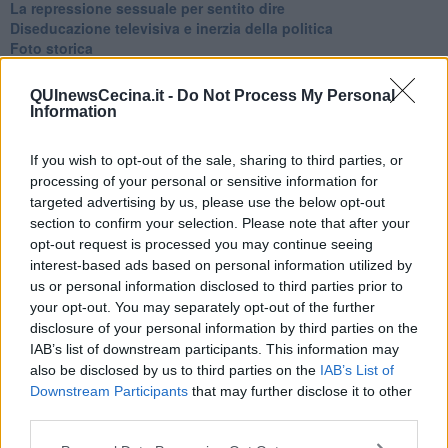
La repressione sessuale per sentito dire
Diseducazione televisiva e inerzia della politica
Foto storica
Esequie solenni
Nostalgia del sangue blu
QUInewsCecina.it -
Do Not Process My Personal
Teste calde
Information
Non avere e non essere
Armiamoci e... avviatevi
If you wish to opt-out of the sale, sharing to third parties, or
Da Capodanno a Carnevale
processing of your personal or sensitive information for
Schizzi di fango
targeted advertising by us, please use the below opt-out
Sor-riso amaro
section to confirm your selection. Please note that after your
Fine anno al ristorante
opt-out request is processed you may continue seeing
La festa di Capodanno
interest-based ads based on personal information utilized by
Natale 2024
us or personal information disclosed to third parties prior to
Re e regnanti
A noi interessa il dito non la luna
your opt-out. You may separately opt-out of the further
Come rubare allo stato e vivere felici
disclosure of your personal information by third parties on the
Una performance
IAB’s list of downstream participants. This information may
Il compagno
also be disclosed by us to third parties on the
IAB’s List of
​Io (allo specchio)
Downstream Participants
that may further disclose it to other
Tramonto
third parties.
Passato, presente, futuro
La virtù del non fare