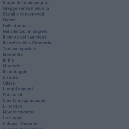
Elogio del disimpegno
Gregge senza immunità
Regali e convenevoli
Ombre
Dalle donne...
Nel silenzio, in segreto
Il pianto del campione
Il sorriso della Gioconda
Turismo spaziale
Modernità
In fila
Mutande
Il sondaggio
L'errore
Ulisse
Luoghi comuni
Sui social
Libertà d'espressione
L'incarico
Morale moderna
Lo slogan
Fiducia "Apocrifa"
La torta della felicità