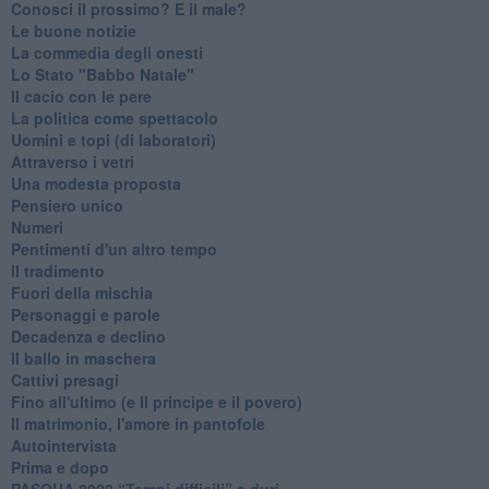
Conosci il prossimo? E il male?
Le buone notizie
La commedia degli onesti
Lo Stato "Babbo Natale"
Il cacio con le pere
La politica come spettacolo
Uomini e topi (di laboratori)
Attraverso i vetri
Una modesta proposta
Pensiero unico
Numeri
Pentimenti d'un altro tempo
Il tradimento
Fuori della mischia
Personaggi e parole
Decadenza e declino
Il ballo in maschera
Cattivi presagi
Fino all'ultimo (e Il principe e il povero)
Il matrimonio, l'amore in pantofole
Autointervista
Prima e dopo
​PASQUA 2022 “Tempi difficili” e duri