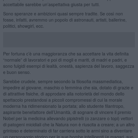
accettabile sarebbe un’aspettativa giusta per tutti.
Sono speranze e ambizioni quasi sempre tradite. Se così non
fosse, infatti, avremmo un popolo di astronauti, artisti, ballerine,
politici, showgirl, ecc.
Per fortuna c’è una maggioranza che sa accettare la vita definita
“normale” di lavoratori e poi di mogli e mariti, di madri e padri, e
sono fulgidi esempi di lealtà, onestà, sapienza del lavoro, saggezza
e buon senso.
Sarebbe crudele, sempre secondo la filosofia massmediatica,
impedire al giovane, maschio o femmina che sia, dotato di grazie e
di attrattive fisiche, di approdare alla notorietà del mondo dello
spettacolo prestandosi a piccoli compromessi di cui la morale
moderna ha ridimensionato la portata; allo studente filantropo,
aspirante benefattore dell’Umanità, di sognare di vincere il premio
Nobel per la medicina allevando pipistrelli (o zanzare o topi) vettori
di patogeni micidiali che la Natura non è riuscita a creare; a un altro
grintoso e determinato di far carriera sotto le armi sino a diventare
un personaggio storico per le sue bombe intelligenti (e magari, suo