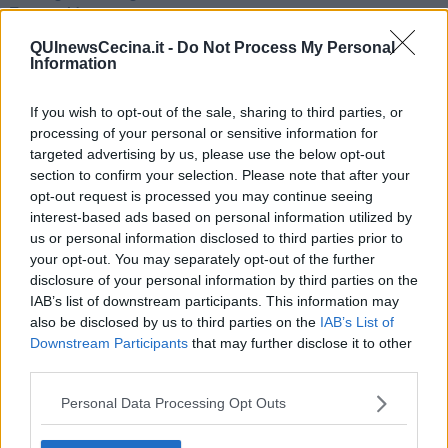
Teste calde
Non avere e non essere
QUInewsCecina.it -
Do Not Process My Personal
Armiamoci e... avviatevi
Information
Da Capodanno a Carnevale
Schizzi di fango
Sor-riso amaro
If you wish to opt-out of the sale, sharing to third parties, or
Fine anno al ristorante
processing of your personal or sensitive information for
La festa di Capodanno
targeted advertising by us, please use the below opt-out
Natale 2024
section to confirm your selection. Please note that after your
Re e regnanti
opt-out request is processed you may continue seeing
A noi interessa il dito non la luna
interest-based ads based on personal information utilized by
Come rubare allo stato e vivere felici
us or personal information disclosed to third parties prior to
Una performance
your opt-out. You may separately opt-out of the further
Il compagno
disclosure of your personal information by third parties on the
​Io (allo specchio)
IAB’s list of downstream participants. This information may
Tramonto
also be disclosed by us to third parties on the
IAB’s List of
Passato, presente, futuro
Downstream Participants
that may further disclose it to other
La virtù del non fare
third parties.
Il giorno dei saldi
L'ultimo post
Personal Data Processing Opt Outs
Leggendo l'Eneide
​(In)sicurezza stradale