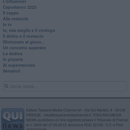
L’Influencer
​Capodanno 2222
Il ceppo
Alla rotatoria
In tv
Io, mia moglie e il virologo
Il diritto e il rovescio
Sfortunato al gioco...
Un concetto superato
La dedica
In pizzeria
Al supermercato
Semafori
Editore Toscana Media Channel srl - Via Dei Martelli, 8 - 50129
FIRENZE - info@toscanamediachannel.it. TOSCANA MEDIA
NEWS quotidiano on line registrato presso il Tribunale di Firenze
al n. 5935 del 27.09.2013. Iscrizione ROC 22105 - C.F. e P.Iva
0620787048