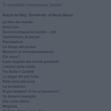
Ti potrebbe interessare anche:
Articoli dal Blog “Sorridendo” di Nicola Belcari
La fine del mondo
Sono loro
Ducentocinquanta candel... otti
Cenerentola, la escort
Precisazioni
La droga del potere
Momenti (e immedesimazione)
Chi sono?
Il più stupido dei mondi possibili
I nemici della verità
Tra Scilla e Cariddi
La legge del più forte
Dalla terra alla luna
La tentazione
​Sì per sempre? O no al momento?
Un brusco risveglio
Ora come allora
Nequizia
Andare oltre lo specchio