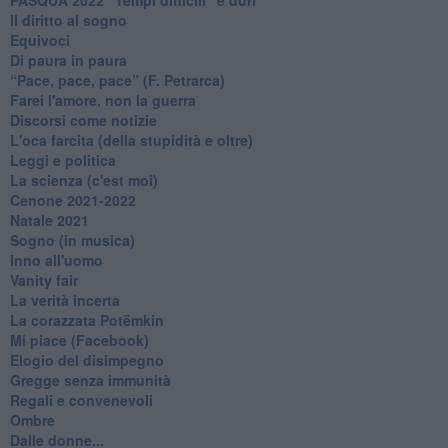
Il diritto al sogno
Equivoci
Di paura in paura
​“Pace, pace, pace” (F. Petrarca)
Farei l'amore, non la guerra
Discorsi come notizie
L'oca farcita (della stupidità e oltre)
Leggi e politica
La scienza (c'est moi)
Cenone 2021-2022
Natale 2021
Sogno (in musica)
Inno all'uomo
Vanity fair
La verità incerta
La corazzata Potëmkin
Mi piace (Facebook)
Elogio del disimpegno
Gregge senza immunità
Regali e convenevoli
Ombre
Dalle donne...