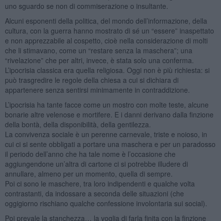
uno sguardo se non di commiserazione o insultante.
Alcuni esponenti della politica, del mondo dell’informazione, della
cultura, con la guerra hanno mostrato di sé un “essere” inaspettato
e non apprezzabile al cospetto, cioè nella considerazione di molti
che li stimavano, come un “restare senza la maschera”; una
“rivelazione” che per altri, invece, è stata solo una conferma.
L’ipocrisia classica era quella religiosa. Oggi non è più richiesta: si
può trasgredire le regole della chiesa a cui si dichiara di
appartenere senza sentirsi minimamente in contraddizione.
L’ipocrisia ha tante facce come un mostro con molte teste, alcune
bonarie altre velenose e mortifere. E i danni derivano dalla finzione
della bontà, della disponibilità, della gentilezza.
La convivenza sociale è un perenne carnevale, triste e noioso, in
cui ci si sente obbligati a portare una maschera e per un paradosso
il periodo dell’anno che ha tale nome è l’occasione che
aggiungendone un’altra di cartone ci si potrebbe illudere di
annullare, almeno per un momento, quella di sempre.
Poi ci sono le maschere, tra loro indipendenti e qualche volta
contrastanti, da indossare a seconda delle situazioni (che
oggigiorno rischiano qualche confessione involontaria sui social).
Poi prevale la stanchezza… la voglia di farla finita con la finzione