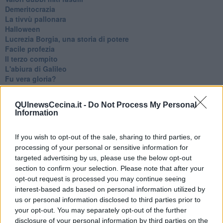
Demeritocrazia
La tivvù pallonara
Halloween
​Lucrezia Borgia, una storia di potere
Facile profezia
Il terzo compito
L'abiura di Galileo
Fu vera gloria?
La guerricciola delle due rose
La truffa all'anziano
QUInewsCecina.it -
Do Not Process My Personal
Alla fermata dell'autobus
Information
La repressione sessuale per sentito dire
Diseducazione televisiva e inerzia della politica
If you wish to opt-out of the sale, sharing to third parties, or
Foto storica
processing of your personal or sensitive information for
Esequie solenni
Nostalgia del sangue blu
targeted advertising by us, please use the below opt-out
Teste calde
section to confirm your selection. Please note that after your
Non avere e non essere
opt-out request is processed you may continue seeing
Armiamoci e... avviatevi
interest-based ads based on personal information utilized by
Da Capodanno a Carnevale
us or personal information disclosed to third parties prior to
Schizzi di fango
your opt-out. You may separately opt-out of the further
Sor-riso amaro
disclosure of your personal information by third parties on the