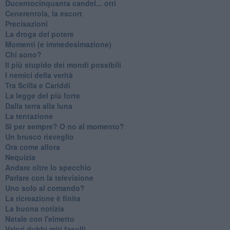
Ducentocinquanta candel... otti
Cenerentola, la escort
Precisazioni
La droga del potere
Momenti (e immedesimazione)
Chi sono?
Il più stupido dei mondi possibili
I nemici della verità
Tra Scilla e Cariddi
La legge del più forte
Dalla terra alla luna
La tentazione
​Sì per sempre? O no al momento?
Un brusco risveglio
Ora come allora
Nequizia
Andare oltre lo specchio
Parlare con la televisione
Uno solo al comando?
La ricreazione è finita
La buona notizia
Natale con l'elmetto
Valori dubbi miti fasulli