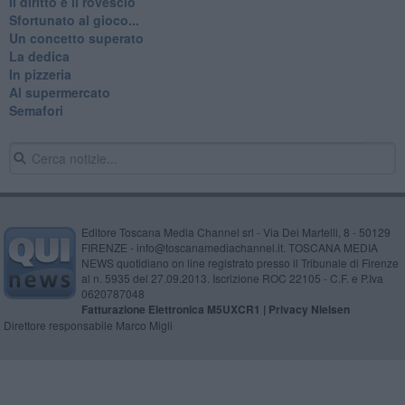
Il diritto e il rovescio
Sfortunato al gioco...
Un concetto superato
La dedica
In pizzeria
Al supermercato
Semafori
Editore Toscana Media Channel srl - Via Dei Martelli, 8 - 50129
FIRENZE - info@toscanamediachannel.it. TOSCANA MEDIA
NEWS quotidiano on line registrato presso il Tribunale di Firenze
al n. 5935 del 27.09.2013. Iscrizione ROC 22105 - C.F. e P.Iva
0620787048
Fatturazione Elettronica M5UXCR1 |
Privacy Nielsen
Direttore responsabile Marco Migli
Powered by
Aperion.it