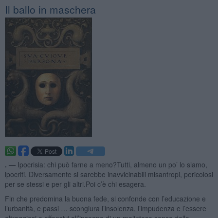
Il ballo in maschera
. —
Ipocrisia: chi può farne a meno?Tutti, almeno un po’ lo siamo,
ipocriti. Diversamente si sarebbe inavvicinabili misantropi, pericolosi
per se stessi e per gli altri.Poi c’è chi esagera.
Fin che predomina la buona fede, si confonde con l’educazione e
l’urbanità, e passi … scongiura l’insolenza, l’impudenza e l’essere
oltraggiosi o offensivi all’insegna di un malinteso senso della