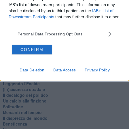
Fine anno al ristorante
IAB’s list of downstream participants. This information may
La festa di Capodanno
also be disclosed by us to third parties on the
IAB’s List of
Natale 2024
Downstream Participants
that may further disclose it to other
Re e regnanti
third parties.
A noi interessa il dito non la luna
Come rubare allo stato e vivere felici
Personal Data Processing Opt Outs
Una performance
Il compagno
​Io (allo specchio)
CONFIRM
Tramonto
Passato, presente, futuro
La virtù del non fare
Data Deletion
Data Access
Privacy Policy
Il giorno dei saldi
L'ultimo post
Leggendo l'Eneide
​(In)sicurezza stradale
Il decalogo del politico
Un calcio alla finzione
Solitudine
Mercanti nel tempio
Il disprezzo del mondo
Beneficenza