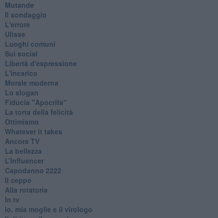
Mutande
Il sondaggio
L'errore
Ulisse
Luoghi comuni
Sui social
Libertà d'espressione
L'incarico
Morale moderna
Lo slogan
Fiducia "Apocrifa"
La torta della felicità
Ottimismo
Whatever it takes
Ancora TV
La bellezza
L’Influencer
​Capodanno 2222
Il ceppo
Alla rotatoria
In tv
Io, mia moglie e il virologo