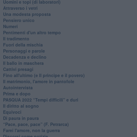
Uomini e topi (di laboratori)
Attraverso i vetri
Una modesta proposta
Pensiero unico
Numeri
Pentimenti d'un altro tempo
Il tradimento
Fuori della mischia
Personaggi e parole
Decadenza e declino
Il ballo in maschera
Cattivi presagi
Fino all'ultimo (e Il principe e il povero)
Il matrimonio, l'amore in pantofole
Autointervista
Prima e dopo
​PASQUA 2022 “Tempi difficili” e duri
Il diritto al sogno
Equivoci
Di paura in paura
​“Pace, pace, pace” (F. Petrarca)
Farei l'amore, non la guerra
Discorsi come notizie