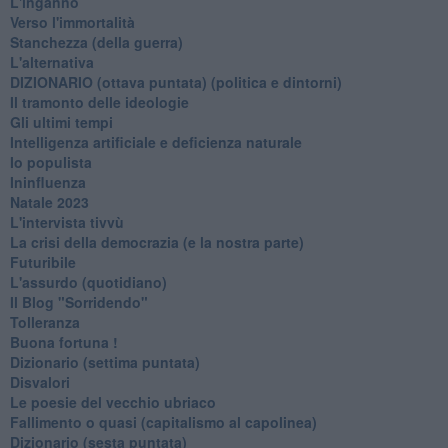
L'inganno
Verso l'immortalità
Stanchezza (della guerra)
L'alternativa
​DIZIONARIO (ottava puntata) (politica e dintorni)
Il tramonto delle ideologie
Gli ultimi tempi
Intelligenza artificiale e deficienza naturale
Io populista
Ininfluenza
Natale 2023
L'intervista tivvù
La crisi della democrazia (e la nostra parte)
Futuribile
L'assurdo (quotidiano)
Il Blog "Sorridendo"
Tolleranza
Buona fortuna !
​Dizionario (settima puntata)
Disvalori
Le poesie del vecchio ubriaco
Fallimento o quasi (capitalismo al capolinea)
Dizionario (sesta puntata)