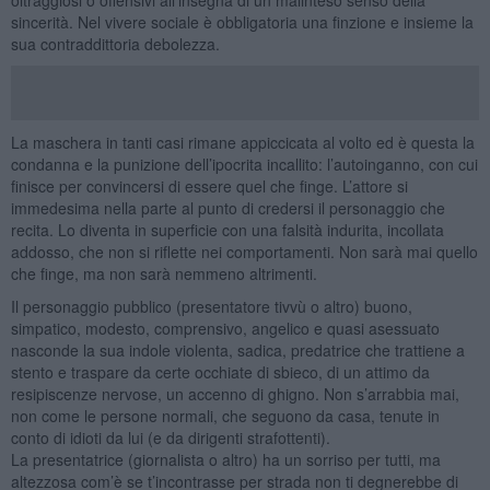
sincerità. Nel vivere sociale è obbligatoria una finzione e insieme la
sua contraddittoria debolezza.
La maschera in tanti casi rimane appiccicata al volto ed è questa la
condanna e la punizione dell’ipocrita incallito: l’autoinganno, con cui
finisce per convincersi di essere quel che finge. L’attore si
immedesima nella parte al punto di credersi il personaggio che
recita. Lo diventa in superficie con una falsità indurita, incollata
addosso, che non si riflette nei comportamenti. Non sarà mai quello
che finge, ma non sarà nemmeno altrimenti.
Il personaggio pubblico (presentatore tivvù o altro) buono,
simpatico, modesto, comprensivo, angelico e quasi asessuato
nasconde la sua indole violenta, sadica, predatrice che trattiene a
stento e traspare da certe occhiate di sbieco, di un attimo da
resipiscenze nervose, un accenno di ghigno. Non s’arrabbia mai,
non come le persone normali, che seguono da casa, tenute in
conto di idioti da lui (e da dirigenti strafottenti).
La presentatrice (giornalista o altro) ha un sorriso per tutti, ma
altezzosa com’è se t’incontrasse per strada non ti degnerebbe di