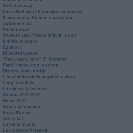
Cattivi presagi
Fino all'ultimo (e Il principe e il povero)
Il matrimonio, l'amore in pantofole
Autointervista
Prima e dopo
​PASQUA 2022 “Tempi difficili” e duri
Il diritto al sogno
Equivoci
Di paura in paura
​“Pace, pace, pace” (F. Petrarca)
Farei l'amore, non la guerra
Discorsi come notizie
L'oca farcita (della stupidità e oltre)
Leggi e politica
La scienza (c'est moi)
Cenone 2021-2022
Natale 2021
Sogno (in musica)
Inno all'uomo
Vanity fair
La verità incerta
La corazzata Potëmkin