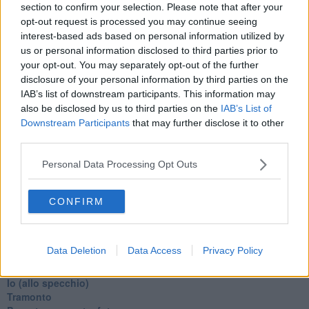
Alla fermata dell'autobus
section to confirm your selection. Please note that after your
La repressione sessuale per sentito dire
opt-out request is processed you may continue seeing
Diseducazione televisiva e inerzia della politica
interest-based ads based on personal information utilized by
Foto storica
us or personal information disclosed to third parties prior to
Esequie solenni
your opt-out. You may separately opt-out of the further
Nostalgia del sangue blu
disclosure of your personal information by third parties on the
Teste calde
IAB’s list of downstream participants. This information may
Non avere e non essere
also be disclosed by us to third parties on the
IAB’s List of
Armiamoci e... avviatevi
Downstream Participants
that may further disclose it to other
Da Capodanno a Carnevale
third parties.
Schizzi di fango
Sor-riso amaro
Personal Data Processing Opt Outs
Fine anno al ristorante
La festa di Capodanno
Natale 2024
CONFIRM
Re e regnanti
A noi interessa il dito non la luna
Come rubare allo stato e vivere felici
Data Deletion
Data Access
Privacy Policy
Una performance
Il compagno
​Io (allo specchio)
Tramonto