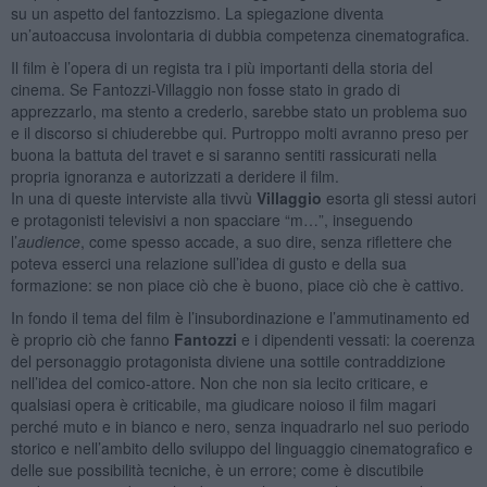
su un aspetto del fantozzismo. La spiegazione diventa
un’autoaccusa involontaria di dubbia competenza cinematografica.
Il film è l’opera di un regista tra i più importanti della storia del
cinema. Se Fantozzi-Villaggio non fosse stato in grado di
apprezzarlo, ma stento a crederlo, sarebbe stato un problema suo
e il discorso si chiuderebbe qui. Purtroppo molti avranno preso per
buona la battuta del travet e si saranno sentiti rassicurati nella
propria ignoranza e autorizzati a deridere il film.
In una di queste interviste alla tivvù
Villaggio
esorta gli stessi autori
e protagonisti televisivi a non spacciare “m…”, inseguendo
l’
audience
, come spesso accade, a suo dire, senza riflettere che
poteva esserci una relazione sull’idea di gusto e della sua
formazione: se non piace ciò che è buono, piace ciò che è cattivo.
In fondo il tema del film è l’insubordinazione e l’ammutinamento ed
è proprio ciò che fanno
Fantozzi
e i dipendenti vessati: la coerenza
del personaggio protagonista diviene una sottile contraddizione
nell’idea del comico-attore. Non che non sia lecito criticare, e
qualsiasi opera è criticabile, ma giudicare noioso il film magari
perché muto e in bianco e nero, senza inquadrarlo nel suo periodo
storico e nell’ambito dello sviluppo del linguaggio cinematografico e
delle sue possibilità tecniche, è un errore; come è discutibile