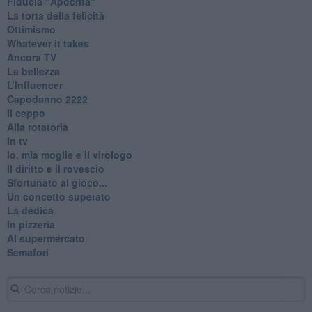
Fiducia "Apocrifa"
La torta della felicità
Ottimismo
Whatever it takes
Ancora TV
La bellezza
L’Influencer
​Capodanno 2222
Il ceppo
Alla rotatoria
In tv
Io, mia moglie e il virologo
Il diritto e il rovescio
Sfortunato al gioco...
Un concetto superato
La dedica
In pizzeria
Al supermercato
Semafori