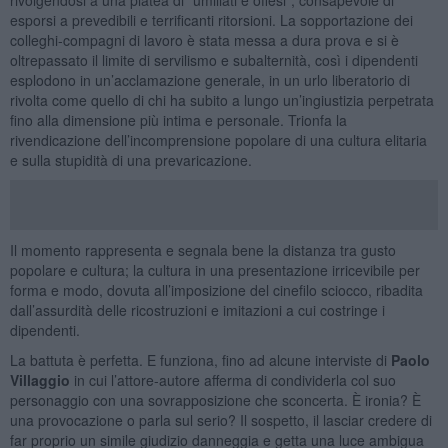
esporsi a prevedibili e terrificanti ritorsioni. La sopportazione dei
colleghi-compagni di lavoro è stata messa a dura prova e si è
oltrepassato il limite di servilismo e subalternità, così i dipendenti
esplodono in un’acclamazione generale, in un urlo liberatorio di
rivolta come quello di chi ha subito a lungo un’ingiustizia perpetrata
fino alla dimensione più intima e personale. Trionfa la
rivendicazione dell’incomprensione popolare di una cultura elitaria
e sulla stupidità di una prevaricazione.
Il momento rappresenta e segnala bene la distanza tra gusto
popolare e cultura; la cultura in una presentazione irricevibile per
forma e modo, dovuta all’imposizione del cinefilo sciocco, ribadita
dall’assurdità delle ricostruzioni e imitazioni a cui costringe i
dipendenti.
La battuta è perfetta. E funziona, fino ad alcune interviste di
Paolo
Villaggio
in cui l’attore-autore afferma di condividerla col suo
personaggio con una sovrapposizione che sconcerta. È ironia? È
una provocazione o parla sul serio? Il sospetto, il lasciar credere di
far proprio un simile giudizio danneggia e getta una luce ambigua