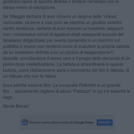
giudicare opere di epoche diverse e lontane nel tempo con lo
stesso metro di valutazione.
Se Villaggio dichiara di aver infranto un dogma della “chiesa”
comunista, va bene e così pure se esprime un giudizio estetico
contro tendenza; vantarsi di aver ricevuto un’ovazione (seppure
non i novantadue minuti di applausi degli esasperati succubi del
fanatismo dirigenziale) per averla riproposta in un incontro col
pubblico è invece non rendersi conto di svalutare la propria battuta,
da lui medesimo definita (con un pizzico di esagerazione?)
epocale, annullandone il senso vero e il pregio della denuncia di un
pretenzioso intellettualismo. La battuta è straordinaria in quanto
battuta, come dichiarazione seria e commento del film è ridicola; di
un ridicolo che non fa ridere.
Ecco perché occorre dire:
La corazzata Pot
ë
mkin
è un grande
film… sicuramente migliore di alcuni “Fantozzi” in cui s’è esaurita la
saga.
Nicola Belcari