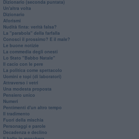
​Dizionario (seconda puntata)
Un'altra volta
Dizionario
Aforismi
Nudità finta: verità falsa?
La "parabola" della farfalla
Conosci il prossimo? E il male?
Le buone notizie
La commedia degli onesti
Lo Stato "Babbo Natale"
Il cacio con le pere
La politica come spettacolo
Uomini e topi (di laboratori)
Attraverso i vetri
Una modesta proposta
Pensiero unico
Numeri
Pentimenti d'un altro tempo
Il tradimento
Fuori della mischia
Personaggi e parole
Decadenza e declino
Il ballo in maschera