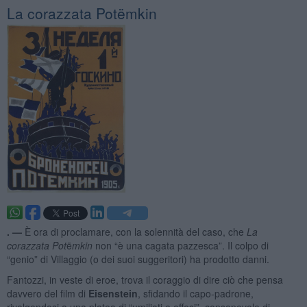
La corazzata Potëmkin
. —
È ora di proclamare, con la solennità del caso, che
La
corazzata Pot
ë
mkin
non “è una cagata pazzesca”. Il colpo di
“genio” di Villaggio (o dei suoi suggeritori) ha prodotto danni.
Fantozzi, in veste di eroe, trova il coraggio di dire ciò che pensa
davvero del film di
Eisenstein
, sfidando il capo-padrone,
rivolgendosi a una platea di “umiliati e offesi”, consapevole di