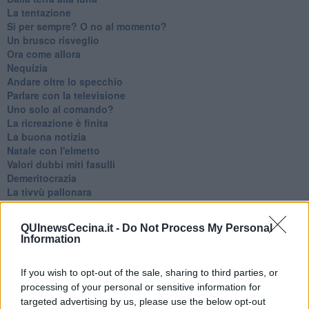
La tentazione
​Sì per sempre? O no al momento?
Un brusco risveglio
Ora come allora
Nequizia
Andare oltre lo specchio
Parlare con la televisione
Uno solo al comando?
La ricreazione è finita
La buona notizia
Natale con l'elmetto
Valori dubbi miti fasulli
Demeritocrazia
La tivvù pallonara
Halloween
​Lucrezia Borgia, una storia di potere
QUInewsCecina.it -
Do Not Process My Personal
Facile profezia
Information
Il terzo compito
L'abiura di Galileo
If you wish to opt-out of the sale, sharing to third parties, or
Fu vera gloria?
processing of your personal or sensitive information for
La guerricciola delle due rose
La truffa all'anziano
targeted advertising by us, please use the below opt-out