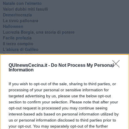
Natale con l'elmetto
Valori dubbi miti fasulli
Demeritocrazia
La tivvù pallonara
Halloween
​Lucrezia Borgia, una storia di potere
Facile profezia
Il terzo compito
L'abiura di Galileo
Fu vera gloria?
La guerricciola delle due rose
QUInewsCecina.it -
Do Not Process My Personal
La truffa all'anziano
Information
Alla fermata dell'autobus
La repressione sessuale per sentito dire
Diseducazione televisiva e inerzia della politica
If you wish to opt-out of the sale, sharing to third parties, or
Foto storica
processing of your personal or sensitive information for
Esequie solenni
targeted advertising by us, please use the below opt-out
Nostalgia del sangue blu
section to confirm your selection. Please note that after your
Teste calde
opt-out request is processed you may continue seeing
Non avere e non essere
interest-based ads based on personal information utilized by
Armiamoci e... avviatevi
us or personal information disclosed to third parties prior to
Da Capodanno a Carnevale
your opt-out. You may separately opt-out of the further