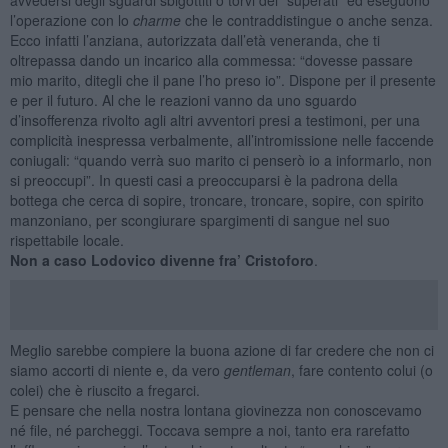
l’operazione con lo
charme
che le contraddistingue o anche senza.
Ecco infatti l’anziana, autorizzata dall’età veneranda, che ti
oltrepassa dando un incarico alla commessa: “dovesse passare
mio marito, ditegli che il pane l’ho preso io”. Dispone per il presente
e per il futuro. Al che le reazioni vanno da uno sguardo
d’insofferenza rivolto agli altri avventori presi a testimoni, per una
complicità inespressa verbalmente, all’intromissione nelle faccende
coniugali: “quando verrà suo marito ci penserò io a informarlo, non
si preoccupi”. In questi casi a preoccuparsi è la padrona della
bottega che cerca di sopire, troncare, troncare, sopire, con spirito
manzoniano, per scongiurare spargimenti di sangue nel suo
rispettabile locale.
Non a caso Lodovico divenne fra’ Cristoforo
.
Meglio sarebbe compiere la buona azione di far credere che non ci
siamo accorti di niente e, da vero
gentleman
, fare contento colui (o
colei) che è riuscito a fregarci.
E pensare che nella nostra lontana giovinezza non conoscevamo
né file, né parcheggi. Toccava sempre a noi, tanto era rarefatto