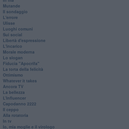
Mutande
Il sondaggio
L'errore
Ulisse
Luoghi comuni
Sui social
Libertà d'espressione
L'incarico
Morale moderna
Lo slogan
Fiducia "Apocrifa"
La torta della felicità
Ottimismo
Whatever it takes
Ancora TV
La bellezza
L’Influencer
​Capodanno 2222
Il ceppo
Alla rotatoria
In tv
Io, mia moglie e il virologo