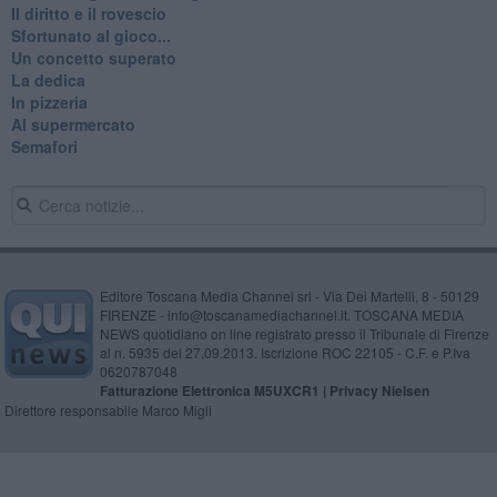
Il diritto e il rovescio
Sfortunato al gioco...
Un concetto superato
La dedica
In pizzeria
Al supermercato
Semafori
Editore Toscana Media Channel srl - Via Dei Martelli, 8 - 50129
FIRENZE - info@toscanamediachannel.it. TOSCANA MEDIA
NEWS quotidiano on line registrato presso il Tribunale di Firenze
al n. 5935 del 27.09.2013. Iscrizione ROC 22105 - C.F. e P.Iva
0620787048
Fatturazione Elettronica M5UXCR1 |
Privacy Nielsen
Direttore responsabile Marco Migli
Powered by
Aperion.it