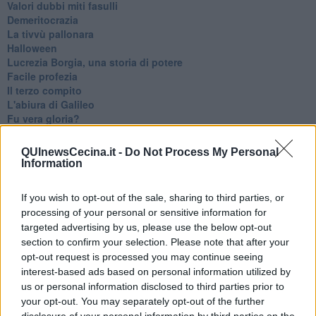
Valori dubbi miti fasulli
Demeritocrazia
La tivvù pallonara
Halloween
​Lucrezia Borgia, una storia di potere
Facile profezia
Il terzo compito
L'abiura di Galileo
Fu vera gloria?
La guerricciola delle due rose
La truffa all'anziano
QUInewsCecina.it -
Do Not Process My Personal
Alla fermata dell'autobus
Information
La repressione sessuale per sentito dire
Diseducazione televisiva e inerzia della politica
If you wish to opt-out of the sale, sharing to third parties, or
Foto storica
processing of your personal or sensitive information for
Esequie solenni
targeted advertising by us, please use the below opt-out
Nostalgia del sangue blu
section to confirm your selection. Please note that after your
Teste calde
opt-out request is processed you may continue seeing
Non avere e non essere
interest-based ads based on personal information utilized by
Armiamoci e... avviatevi
us or personal information disclosed to third parties prior to
Da Capodanno a Carnevale
Schizzi di fango
your opt-out. You may separately opt-out of the further
Sor-riso amaro
disclosure of your personal information by third parties on the