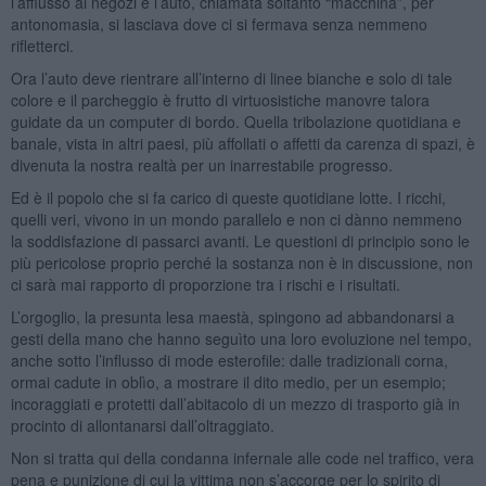
l’afflusso ai negozi e l’auto, chiamata soltanto “macchina”, per
antonomasia, si lasciava dove ci si fermava senza nemmeno
rifletterci.
Ora l’auto deve rientrare all’interno di linee bianche e solo di tale
colore e il parcheggio è frutto di virtuosistiche manovre talora
guidate da un computer di bordo. Quella tribolazione quotidiana e
banale, vista in altri paesi, più affollati o affetti da carenza di spazi, è
divenuta la nostra realtà per un inarrestabile progresso.
Ed è il popolo che si fa carico di queste quotidiane lotte. I ricchi,
quelli veri, vivono in un mondo parallelo e non ci dànno nemmeno
la soddisfazione di passarci avanti. Le questioni di principio sono le
più pericolose proprio perché la sostanza non è in discussione, non
ci sarà mai rapporto di proporzione tra i rischi e i risultati.
L’orgoglio, la presunta lesa maestà, spingono ad abbandonarsi a
gesti della mano che hanno seguìto una loro evoluzione nel tempo,
anche sotto l’influsso di mode esterofile: dalle tradizionali corna,
ormai cadute in oblìo, a mostrare il dito medio, per un esempio;
incoraggiati e protetti dall’abitacolo di un mezzo di trasporto già in
procinto di allontanarsi dall’oltraggiato.
Non si tratta qui della condanna infernale alle code nel traffico, vera
pena e punizione di cui la vittima non s’accorge per lo spirito di