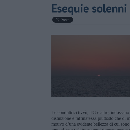
Esequie solenni
Le conduttrici tivvù, TG e altro, indossano
distinzione e raffinatezza piuttosto che di 
motivo d’una evidente bellezza di cui sono 
appeal
, con veli trasparenti rigorosamente n