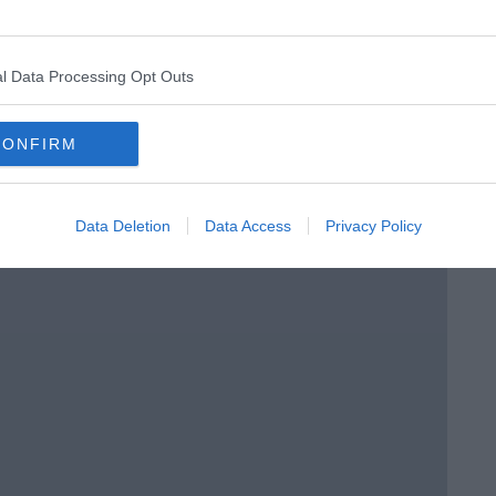
l Data Processing Opt Outs
CONFIRM
i potere
Data Deletion
Data Access
Privacy Policy