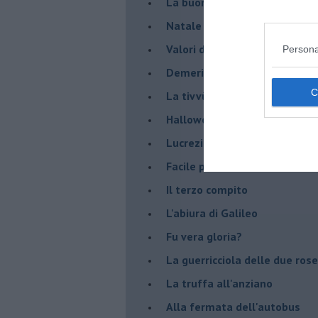
La buona notizia
Natale con l'elmetto
Valori dubbi miti fasulli
Persona
Demeritocrazia
La tivvù pallonara
Halloween
​Lucrezia Borgia, una storia d
Facile profezia
Il terzo compito
L'abiura di Galileo
Fu vera gloria?
La guerricciola delle due rose
La truffa all'anziano
Alla fermata dell'autobus