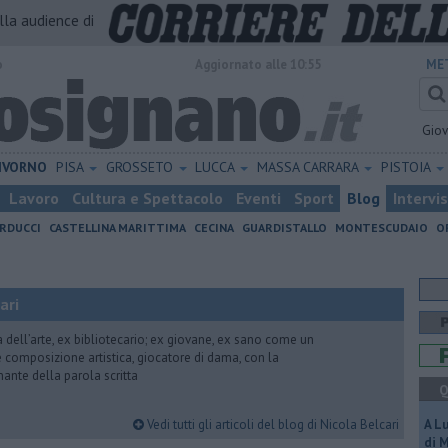
alla audience di
o
Aggiornato alle 10:55
ME
Gio
IVORNO
PISA
GROSSETO
LUCCA
MASSA CARRARA
PISTOIA
Lavoro
Cultura e Spettacolo
Eventi
Sport
Blog
Intervi
RDUCCI
CASTELLINA MARITTIMA
CECINA
GUARDISTALLO
MONTESCUDAIO
O
ari
ria dell’arte, ex bibliotecario; ex giovane, ex sano come un
 e composizione artistica, giocatore di dama, con la
mante della parola scritta
Q
Vedi tutti gli articoli del blog di Nicola Belcari
A L
di 