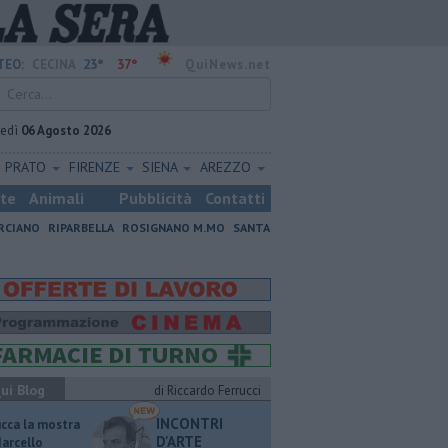
23°
37°
TEO:
CECINA
QuiNews.net
vedì
06 Agosto 2026
PRATO
FIRENZE
SIENA
AREZZO
ste
Animali
Pubblicità
Contatti
RCIANO
RIPARBELLA
ROSIGNANO M.MO
SANTA
ui Blog
di Riccardo Ferrucci
INCONTRI
ucca la mostra
D'ARTE
Marcello