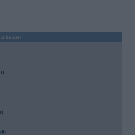
ola Belcari
ti
e)
ili