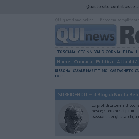
Questo sito contribuisce 
QUI
quotidiano online.
Percorso semplificat
TOSCANA
CECINA
VALDICORNIA
ELBA
L
Home
Cronaca
Politica
Attualità
BIBBONA
CASALE MARITTIMO
CASTAGNETO CA
LUCE
SORRIDENDO — il Blog di Nicola Belc
Ex prof. di Lettere e di Sto
pesce; dilettante di pittura
passione per gli scacchi; a