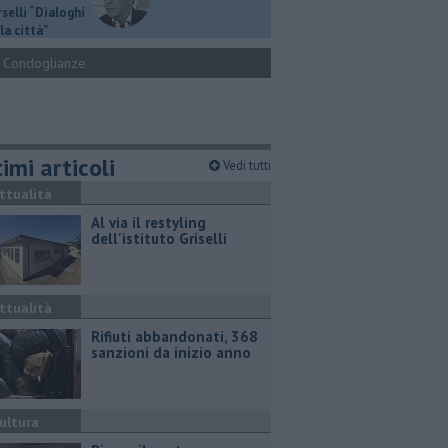
selli “Dialoghi
la città"
Condoglianze
imi articoli
Vedi tutti
ttualità
Al via il restyling
dell'istituto Griselli
ttualità
Rifiuti abbandonati, 368
sanzioni da inizio anno
ultura