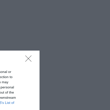
sonal or
ection to
ou may
 personal
out of the
 downstream
B’s List of