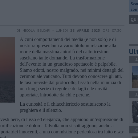
Scar
con 
QUI
DI NICOLA BELCARI - LUNEDÌ
28 APRILE 2025
ORE 07:30
Alcuni comportamenti dei media (e non solo) e di
nostri rappresentanti a vario titolo in relazione alla
Ult
morte della massima autorità del cattolicesimo
suscitano tante domande. La trasformazione
A
dell’evento in un grandioso spettacolo è palpabile.
Siamo edotti, nostro malgrado, nei minimi dettagli del
cerimoniale vaticano. Tutti devono conoscere gli atti,
le fasi previste dal protocollo, fissati nella minuzia di
una lunga serie di regole e dettagli e le novità
apportate, introdotte da chi e perché.
A
La curiosità e il chiacchiericcio sostituiscono la
preghiera e il silenzio.
 vesti nere, di lusso ed eleganza, che appaiono un’espressione di
mortificazione e dolore. Talvolta non si sottraggono, anche a
C
portatrici innocenti, a una commistione pericolosa tra lutto e
sex
eri.