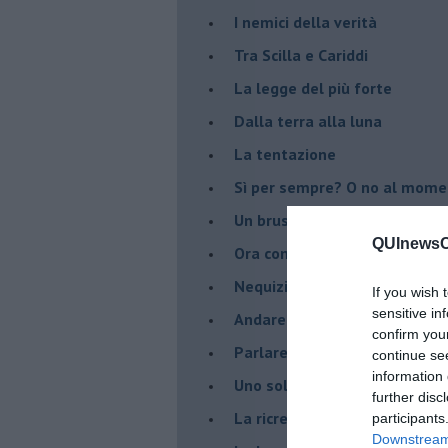
I nemici della verità
Tra Scilla e Cariddi
La legge del più forte
Dalla terra alla luna
La tentazione
​Sì per sempre? O no al mom
Un brusco risveglio
QUInewsCe
Ora come allora
Nequizia
If you wish 
sensitive in
Andare oltre lo specchio
confirm you
Parlare con la televisione
continue se
information 
Uno solo al comando?
further disc
La ricreazione è finita
participants
Downstream 