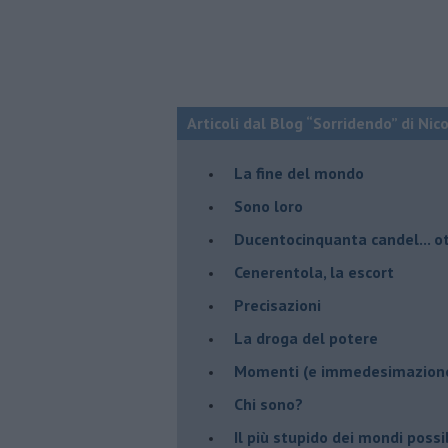
Articoli dal Blog “Sorridendo” di Nic
La fine del mondo
Sono loro
Ducentocinquanta candel... ot
Cenerentola, la escort
Precisazioni
La droga del potere
Momenti (e immedesimazion
Chi sono?
Il più stupido dei mondi possib